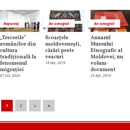
Reportaj
An omagial
An omagial
„Trecerile”
Scoarțele
Anuarul
românilor din
moldovenești,
Muzeului
cultura
cărări peste
Etnografic al
tradițională la
veacuri
Moldovei, un
fenomenul
volum-
18 Noi, 2019
migrației
document
07 Oct, 2020
23 Apr, 2019
1
2
›
»