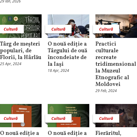
29 Ian, 2026
Cultură
Cultură
Cultură
Târg de meșteri
O nouă ediție a
Practici
populari, de
Târgului de ouă
culturale
Florii, la Hârlău
încondeiate de
recreate
la Iași
tridimensional
25 Apr, 2024
la Muzeul
18 Apr, 2024
Etnografic al
Moldovei
29 Feb, 2024
Cultură
Cultură
Cultură
O nouă ediție a
O nouă ediție a
Fierăritul,