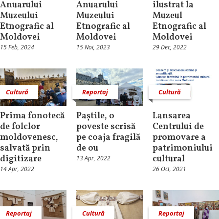
Anuarului
Anuarului
ilustrat la
Muzeului
Muzeului
Muzeul
Etnografic al
Etnografic al
Etnografic al
Moldovei
Moldovei
Moldovei
15 Feb, 2024
15 Noi, 2023
29 Dec, 2022
Cultură
Reportaj
Cultură
Prima fonotecă
Paștile, o
Lansarea
de folclor
poveste scrisă
Centrului de
moldovenesc,
pe coaja fragilă
promovare a
salvată prin
de ou
patrimoniului
digitizare
cultural
13 Apr, 2022
14 Apr, 2022
26 Oct, 2021
Reportaj
Cultură
Reportaj