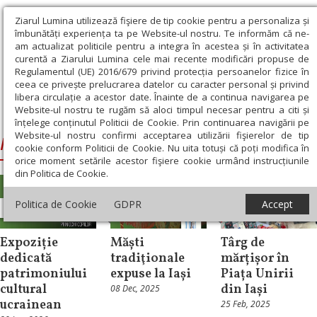
Ziarul Lumina utilizează fişiere de tip cookie pentru a personaliza și
îmbunătăți experiența ta pe Website-ul nostru. Te informăm că ne-
am actualizat politicile pentru a integra în acestea și în activitatea
curentă a Ziarului Lumina cele mai recente modificări propuse de
Regulamentul (UE) 2016/679 privind protecția persoanelor fizice în
ceea ce privește prelucrarea datelor cu caracter personal și privind
libera circulație a acestor date. Înainte de a continua navigarea pe
Website-ul nostru te rugăm să aloci timpul necesar pentru a citi și
Ziarul Lumina
›
Muzeul Etnografic al Moldovei
înțelege conținutul Politicii de Cookie. Prin continuarea navigării pe
Website-ul nostru confirmi acceptarea utilizării fişierelor de tip
Muzeul Etnografic al Moldovei
cookie conform Politicii de Cookie. Nu uita totuși că poți modifica în
orice moment setările acestor fişiere cookie urmând instrucțiunile
din Politica de Cookie.
Politica de Cookie
GDPR
Accept
Cultură
Cultură
Cultură
Expoziție
Măști
Târg de
dedicată
tradiţionale
mărțișor în
patrimoniului
expuse la Iași
Piața Unirii
cultural
din Iași
08 Dec, 2025
ucrainean
25 Feb, 2025