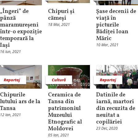
„Îngeri” de
Chipuri și
Șase decenii de
pânză
cămeși
viață în
maramureșeni
picturile
18 Mai, 2021
într-o expoziție
Bădiței Ioan
temporară la
Măric
Iași
10 Mar, 2021
16 Iun, 2021
Reportaj
Cultură
Reportaj
Chipurile
Ceramica de
Datinile de
lutului ars de la
Tansa din
iarnă, martori
Tansa
patrimoniul
din recuzita de
Muzeului
neuitat a
12 Ian, 2021
Etnografic al
copilăriei
Moldovei
23 Dec, 2020
05 Ian, 2021