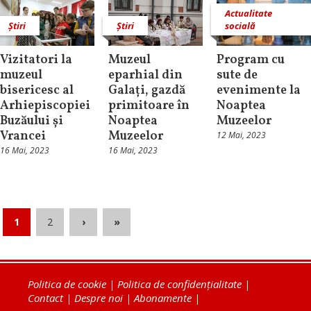
Actualitate
Știri
Știri
socială
Vizitatori la
Muzeul
Program cu
muzeul
eparhial din
sute de
bisericesc al
Galați, gazdă
evenimente la
Arhiepiscopiei
primitoare în
Noaptea
Buzăului și
Noaptea
Muzeelor
Vrancei
Muzeelor
12 Mai, 2023
16 Mai, 2023
16 Mai, 2023
1
2
›
»
Politica de cookie
|
Politica de confidențialitate
|
Contact
|
Despre noi
|
Abonamente
|