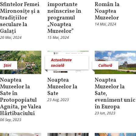
Sfintelor Femei
importante
Român la
Mironosițe și a
neînscrise în
Noaptea
tradițiilor
programul
Muzeelor
seculare la
„Noaptea
14 Mai, 2024
Galați
Muzeelor”
20 Mai, 2024
15 Mai, 2024
Actualitate
Știri
socială
Cultură
Noaptea
Noaptea
Noaptea
Muzeelor la
Muzeelor la
Muzeelor la
Sate în
Sate
Sate,
Protopopiatul
eveniment unic
23 Aug, 2023
Agnita, pe Valea
în Europa
Hârtibaciului
23 Iun, 2023
06 Sep, 2023