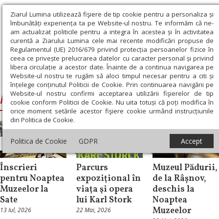
Ziarul Lumina utilizează fişiere de tip cookie pentru a personaliza și
îmbunătăți experiența ta pe Website-ul nostru. Te informăm că ne-
am actualizat politicile pentru a integra în acestea și în activitatea
curentă a Ziarului Lumina cele mai recente modificări propuse de
Regulamentul (UE) 2016/679 privind protecția persoanelor fizice în
ceea ce privește prelucrarea datelor cu caracter personal și privind
libera circulație a acestor date. Înainte de a continua navigarea pe
Website-ul nostru te rugăm să aloci timpul necesar pentru a citi și
Ziarul Lumina
›
Noaptea muzeelor
înțelege conținutul Politicii de Cookie. Prin continuarea navigării pe
Website-ul nostru confirmi acceptarea utilizării fişierelor de tip
Noaptea muzeelor
cookie conform Politicii de Cookie. Nu uita totuși că poți modifica în
orice moment setările acestor fişiere cookie urmând instrucțiunile
din Politica de Cookie.
Politica de Cookie
GDPR
Accept
Cultură
Cultură
Cultură
Înscrieri
Parcurs
Muzeul Pădurii,
pentru Noaptea
expoziţional în
de la Râșnov,
Muzeelor la
viaţa şi opera
deschis la
Sate
lui Karl Stork
Noaptea
Muzeelor
13 Iul, 2026
22 Mai, 2026