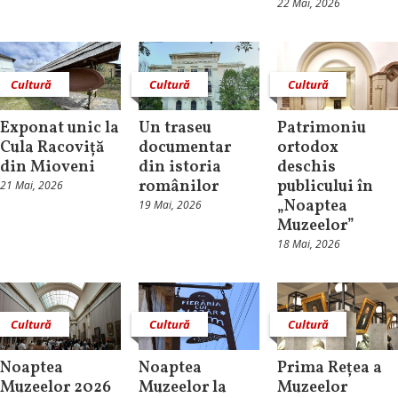
22 Mai, 2026
Cultură
Cultură
Cultură
Exponat unic la
Un traseu
Patrimoniu
Cula Racoviță
documentar
ortodox
din Mioveni
din istoria
deschis
românilor
publicului în
21 Mai, 2026
„Noaptea
19 Mai, 2026
Muzeelor”
18 Mai, 2026
Cultură
Cultură
Cultură
Noaptea
Noaptea
Prima Rețea a
Muzeelor 2026
Muzeelor la
Muzeelor