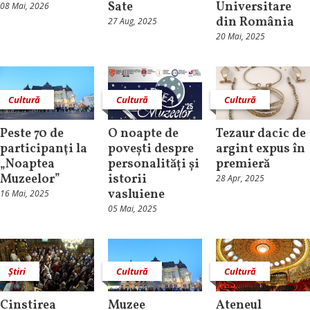
Sate
Universitare
08 Mai, 2026
din România
27 Aug, 2025
20 Mai, 2025
Cultură
Cultură
Cultură
Peste 70 de
O noapte de
Tezaur dacic de
participanţi la
povești despre
argint expus în
„Noaptea
personalități și
premieră
Muzeelor”
istorii
28 Apr, 2025
vasluiene
16 Mai, 2025
05 Mai, 2025
Știri
Cultură
Cultură
Cinstirea
Muzee
Ateneul