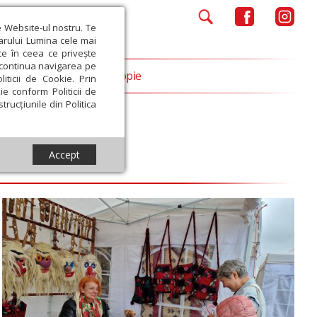
e Website-ul nostru. Te
iarului Lumina cele mai
ce în ceea ce privește
a continua navigarea pe
Opinii
Filantropie
iticii de Cookie. Prin
ie conform Politicii de
trucțiunile din Politica
Accept