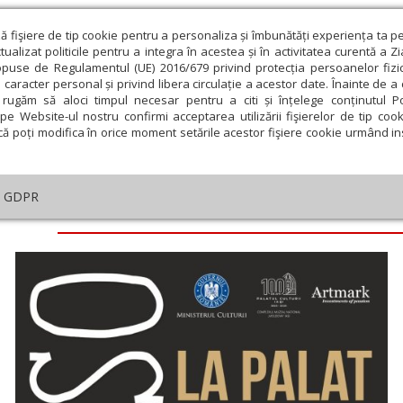
ză fişiere de tip cookie pentru a personaliza și îmbunătăți experiența ta p
alizat politicile pentru a integra în acestea și în activitatea curentă a Z
opuse de Regulamentul (UE) 2016/679 privind protecția persoanelor fizi
 caracter personal și privind libera circulație a acestor date. Înainte de 
eologie și spiritualitate
Educaţie și Cultură
Societate
rugăm să aloci timpul necesar pentru a citi și înțelege conținutul Pol
pe Website-ul nostru confirmi acceptarea utilizării fişierelor de tip cook
că poți modifica în orice moment setările acestor fişiere cookie urmând ins
GDPR