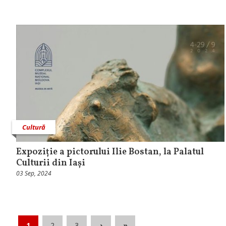
Cultură
Expoziție a pictorului Ilie Bostan, la Palatul
Culturii din Iași
03 Sep, 2024
1
2
3
›
»