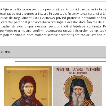
ză fişiere de tip cookie pentru a personaliza și îmbunătăți experiența ta p
alizat politicile pentru a integra în acestea și în activitatea curentă a Z
opuse de Regulamentul (UE) 2016/679 privind protecția persoanelor fizi
 caracter personal și privind libera circulație a acestor date. Înainte de 
eologie și spiritualitate
Educaţie și Cultură
Societate
rugăm să aloci timpul necesar pentru a citi și înțelege conținutul Pol
pe Website-ul nostru confirmi acceptarea utilizării fişierelor de tip cook
că poți modifica în orice moment setările acestor fişiere cookie urmând ins
GDPR