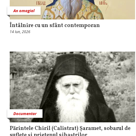
An omagial
Întâlnire cu un sfânt contemporan
14 Iun, 2026
Documentar
Părintele Chiril (Calistrat) Șaramet, sobarul de
suflete și prietenul sihaștrilor