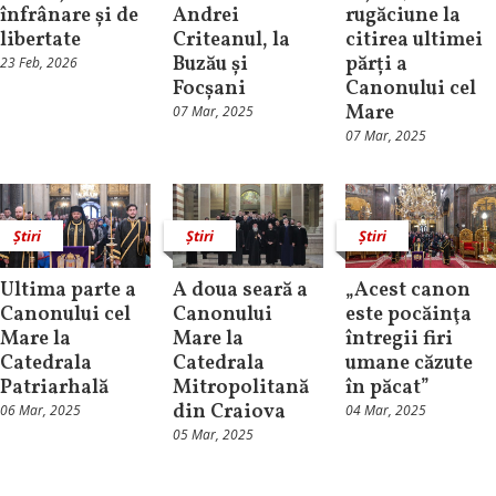
înfrânare și de
Andrei
rugăciune la
libertate
Criteanul, la
citirea ultimei
Buzău și
părți a
23 Feb, 2026
Focșani
Canonului cel
Mare
07 Mar, 2025
07 Mar, 2025
Știri
Știri
Știri
Ultima parte a
A doua seară a
„Acest canon
Canonului cel
Canonului
este pocăinţa
Mare la
Mare la
întregii firi
Catedrala
Catedrala
umane căzute
Patriarhală
Mitropolitană
în păcat”
din Craiova
06 Mar, 2025
04 Mar, 2025
05 Mar, 2025