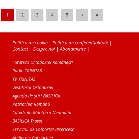
1
2
3
4
5
›
»
Politica de cookie
|
Politica de confidențialitate
|
Contact
|
Despre noi
|
Abonamente
|
Fototeca Ortodoxiei Românești
Radio TRINITAS
TV TRINITAS
Vestitorul Ortodoxiei
Agenţia de ştiri BASILICA
Patriarhia Română
Catedrala Mântuirii Neamului
BASILICA Travel
Serviciul de Colportaj Bisericesc
Atelierele Patriarhiei