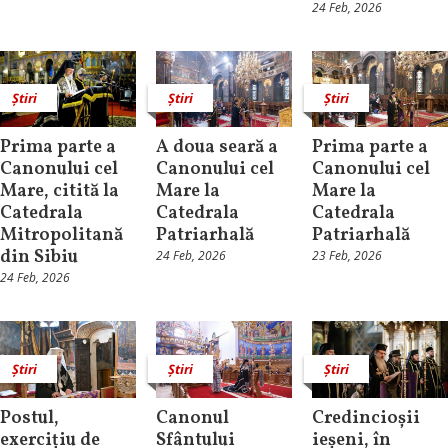
24 Feb, 2026
Știri
Știri
Știri
Prima parte a
A doua seară a
Prima parte a
Canonului cel
Canonului cel
Canonului cel
Mare, citită la
Mare la
Mare la
Catedrala
Catedrala
Catedrala
Mitropolitană
Patriarhală
Patriarhală
din Sibiu
24 Feb, 2026
23 Feb, 2026
24 Feb, 2026
Știri
Știri
Știri
Postul,
Canonul
Credincioșii
exercițiu de
Sfântului
ieșeni, în