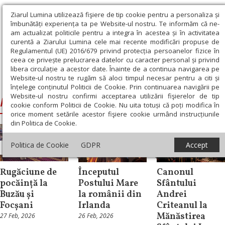
Ziarul Lumina utilizează fişiere de tip cookie pentru a personaliza și
îmbunătăți experiența ta pe Website-ul nostru. Te informăm că ne-
am actualizat politicile pentru a integra în acestea și în activitatea
curentă a Ziarului Lumina cele mai recente modificări propuse de
Regulamentul (UE) 2016/679 privind protecția persoanelor fizice în
ceea ce privește prelucrarea datelor cu caracter personal și privind
libera circulație a acestor date. Înainte de a continua navigarea pe
Website-ul nostru te rugăm să aloci timpul necesar pentru a citi și
Ziarul Lumina
›
Pavecerniţa Mare
înțelege conținutul Politicii de Cookie. Prin continuarea navigării pe
Website-ul nostru confirmi acceptarea utilizării fişierelor de tip
Pavecerniţa Mare
cookie conform Politicii de Cookie. Nu uita totuși că poți modifica în
orice moment setările acestor fişiere cookie urmând instrucțiunile
din Politica de Cookie.
Politica de Cookie
GDPR
Accept
Știri
Diaspora
Știri
Rugăciune de
Începutul
Canonul
pocăință la
Postului Mare
Sfântului
Buzău și
la românii din
Andrei
Focșani
Irlanda
Criteanul la
Mănăstirea
27 Feb, 2026
26 Feb, 2026