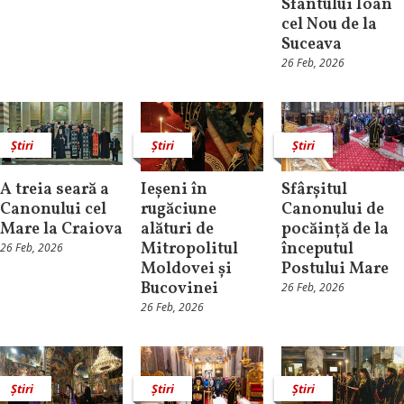
Sfântului Ioan
cel Nou de la
Suceava
26 Feb, 2026
Știri
Știri
Știri
A treia seară a
Ieșeni în
Sfârșitul
Canonului cel
rugăciune
Canonului de
Mare la Craiova
alături de
pocăință de la
Mitropolitul
începutul
26 Feb, 2026
Moldovei și
Postului Mare
Bucovinei
26 Feb, 2026
26 Feb, 2026
Știri
Știri
Știri