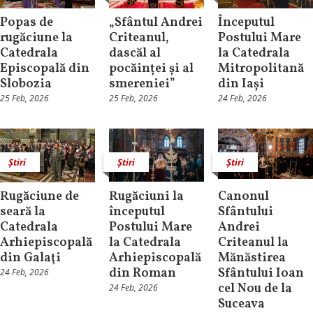
Popas de
„Sfântul Andrei
Începutul
rugăciune la
Criteanul,
Postului Mare
Catedrala
dascăl al
la Catedrala
Episcopală din
pocăinței și al
Mitropolitană
Slobozia
smereniei”
din Iași
25 Feb, 2026
25 Feb, 2026
24 Feb, 2026
Știri
Știri
Știri
Rugăciune de
Rugăciuni la
Canonul
seară la
începutul
Sfântului
Catedrala
Postului Mare
Andrei
Arhiepiscopală
la Catedrala
Criteanul la
din Galaţi
Arhiepiscopală
Mănăstirea
din Roman
Sfântului Ioan
24 Feb, 2026
cel Nou de la
24 Feb, 2026
Suceava