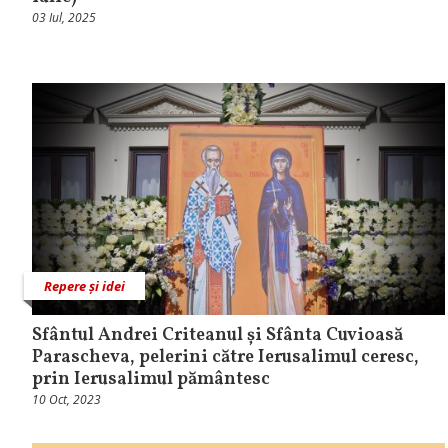
03 Iul, 2025
Repere și idei
Sfântul Andrei Criteanul și Sfânta Cuvioasă
Parascheva, pelerini către Ierusalimul ceresc,
prin Ierusalimul pământesc
10 Oct, 2023