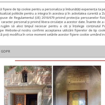
ză fişiere de tip cookie pentru a personaliza și îmbunătăți experiența ta p
alizat politicile pentru a integra în acestea și în activitatea curentă a Z
opuse de Regulamentul (UE) 2016/679 privind protecția persoanelor fizi
 caracter personal și privind libera circulație a acestor date. Înainte de 
eologie și spiritualitate
Educaţie și Cultură
Societate
rugăm să aloci timpul necesar pentru a citi și înțelege conținutul Pol
pe Website-ul nostru confirmi acceptarea utilizării fişierelor de tip cook
că poți modifica în orice moment setările acestor fişiere cookie urmând ins
GDPR