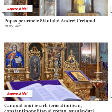
Repere și idei
Popas pe urmele Sfântului Andrei Cretanul
20 Noi, 2025
Repere și idei
Canonul unui ierarh ierusalimitean,
constantinopolitan și cretan, sau gânduri