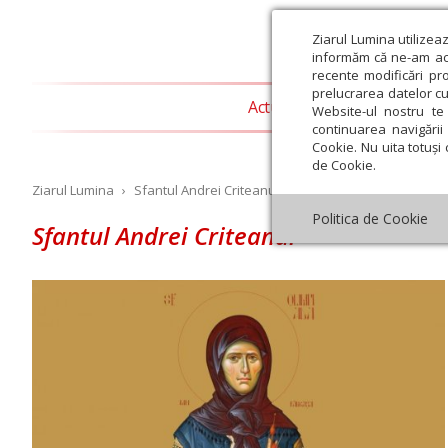
Ziarul Lumina utilizea
informăm că ne-am actu
recente modificări pr
prelucrarea datelor cu
Actualitate religioasă
T
Website-ul nostru te 
continuarea navigării 
Cookie. Nu uita totuși 
de Cookie.
Ziarul Lumina
›
Sfantul Andrei Criteanul
Politica de Cookie
Sfantul Andrei Criteanul