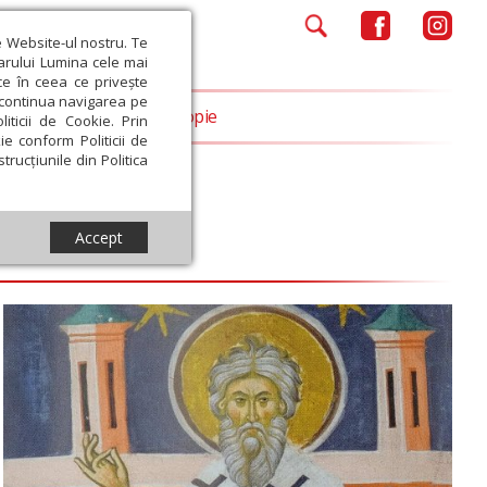
e Website-ul nostru. Te
iarului Lumina cele mai
ce în ceea ce privește
a continua navigarea pe
Opinii
Filantropie
iticii de Cookie. Prin
ie conform Politicii de
trucțiunile din Politica
Accept