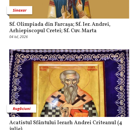
Sinaxar
Sf. Olimpiada din Farcaşa; Sf. Ier. Andrei,
Arhiepiscopul Cretei; Sf. Cuv. Marta
04 Iul, 2026
Rugăciuni
Acatistul Sfântului Ierarh Andrei Criteanul (4
iulie)