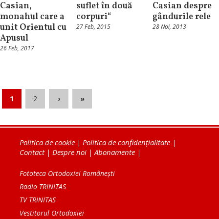
Casian,
suflet în două
Casian despre
monahul care a
corpuri“
gândurile rele
unit Orientul cu
27 Feb, 2015
28 Noi, 2013
Apusul
26 Feb, 2017
1
2
›
»
Politica de cookie
|
Politica de confidențialitate
|
Contact
|
Despre noi
|
Abonamente
|
Fototeca Ortodoxiei Românești
Radio TRINITAS
TV TRINITAS
Vestitorul Ortodoxiei