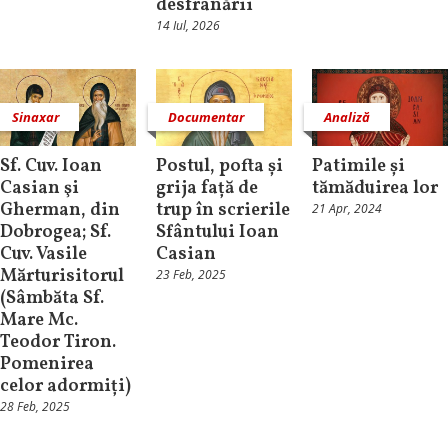
desfrânării
14 Iul, 2026
Sinaxar
Documentar
Analiză
Sf. Cuv. Ioan
Postul, pofta și
Patimile și
Casian şi
grija față de
tămăduirea lor
Gherman, din
trup în scrierile
21 Apr, 2024
Dobrogea; Sf.
Sfântului Ioan
Cuv. Vasile
Casian
Mărturisitorul
23 Feb, 2025
(Sâmbăta Sf.
Mare Mc.
Teodor Tiron.
Pomenirea
celor adormiți)
28 Feb, 2025