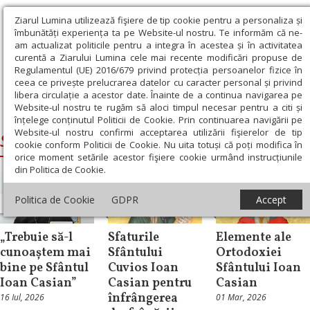
Ziarul Lumina utilizează fişiere de tip cookie pentru a personaliza și
îmbunătăți experiența ta pe Website-ul nostru. Te informăm că ne-
am actualizat politicile pentru a integra în acestea și în activitatea
curentă a Ziarului Lumina cele mai recente modificări propuse de
Regulamentul (UE) 2016/679 privind protecția persoanelor fizice în
ceea ce privește prelucrarea datelor cu caracter personal și privind
libera circulație a acestor date. Înainte de a continua navigarea pe
Website-ul nostru te rugăm să aloci timpul necesar pentru a citi și
Ziarul Lumina
›
Sfantul Ioan Casian
înțelege conținutul Politicii de Cookie. Prin continuarea navigării pe
Website-ul nostru confirmi acceptarea utilizării fişierelor de tip
Sfantul Ioan Casian
cookie conform Politicii de Cookie. Nu uita totuși că poți modifica în
orice moment setările acestor fişiere cookie urmând instrucțiunile
din Politica de Cookie.
Politica de Cookie
GDPR
Accept
Interviu
Patristica
Theologica
„Trebuie să-l
Sfaturile
Elemente ale
cunoaștem mai
Sfântului
Ortodoxiei
bine pe Sfântul
Cuvios Ioan
Sfântului Ioan
Ioan Casian”
Casian pentru
Casian
înfrângerea
16 Iul, 2026
01 Mar, 2026