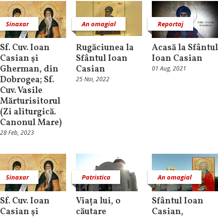
Sinaxar
An omagial
Reportaj
Sf. Cuv. Ioan
Rugăciunea la
Acasă la Sfântul
Casian şi
Sfântul Ioan
Ioan Casian
Gherman, din
Casian
01 Aug, 2021
Dobrogea; Sf.
25 Noi, 2022
Cuv. Vasile
Mărturisitorul
(Zi aliturgică.
Canonul Mare)
28 Feb, 2023
Sinaxar
Patristica
An omagial
Sf. Cuv. Ioan
Viața lui, o
Sfântul Ioan
Casian şi
căutare
Casian,