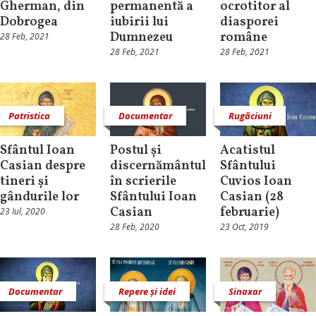
Gherman, din
permanentă a
ocrotitor al
Dobrogea
iubirii lui
diasporei
Dumnezeu
române
28 Feb, 2021
28 Feb, 2021
28 Feb, 2021
Patristica
Documentar
Rugăciuni
Sfântul Ioan
Postul și
Acatistul
Casian despre
discernământul
Sfântului
tineri și
în scrierile
Cuvios Ioan
gândurile lor
Sfântului Ioan
Casian (28
Casian
februarie)
23 Iul, 2020
28 Feb, 2020
23 Oct, 2019
Documentar
Repere și idei
Sinaxar