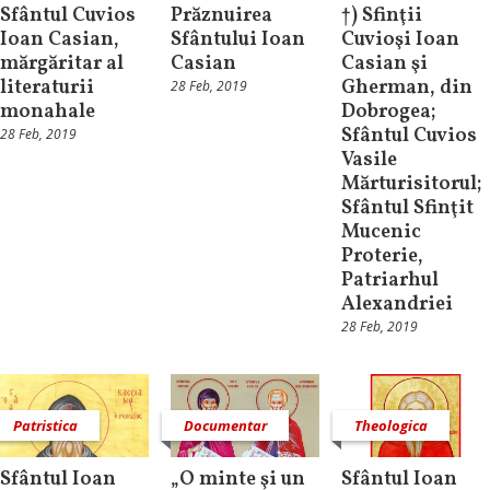
Sfântul Cuvios
Prăznuirea
†) Sfinţii
Ioan Casian,
Sfântului Ioan
Cuvioşi Ioan
mărgăritar al
Casian
Casian şi
literaturii
Gherman, din
28 Feb, 2019
monahale
Dobrogea;
Sfântul Cuvios
28 Feb, 2019
Vasile
Mărturisitorul;
Sfântul Sfinţit
Mucenic
Proterie,
Patriarhul
Alexandriei
28 Feb, 2019
Patristica
Documentar
Theologica
Sfântul Ioan
„O minte şi un
Sfântul Ioan