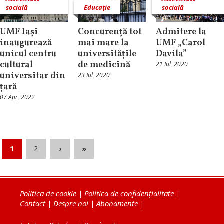
socială
Educaţie
socială
UMF Iași
Concurență tot
Admitere la
inaugurează
mai mare la
UMF „Carol
unicul centru
universitățile
Davila”
cultural
de medicină
21 Iul, 2020
universitar din
23 Iul, 2020
țară
07 Apr, 2022
1
2
›
»
Politica de cookie
|
Politica de confidențialitate
|
Contact
|
Despre noi
|
Abonamente
|