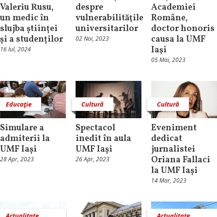
Valeriu Rusu,
despre
Academiei
un medic în
vulnerabilităţile
Române,
slujba științei
universitarilor
doctor honoris
și a studenților
causa la UMF
02 Noi, 2023
Iaşi
16 Iul, 2024
05 Mai, 2023
Educaţie
Cultură
Cultură
Simulare a
Spectacol
Eveniment
admiterii la
inedit în aula
dedicat
UMF Iași
UMF Iași
jurnalistei
Oriana Fallaci
28 Apr, 2023
26 Apr, 2023
la UMF Iași
14 Mar, 2023
Actualitate
Actualitate