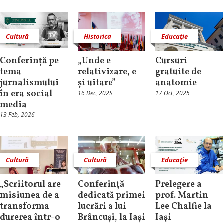
Cultură
Historica
Educaţie
Conferință pe
„Unde e
Cursuri
tema
relativizare, e
gratuite de
jurnalismului
și uitare”
anatomie
în era social
16 Dec, 2025
17 Oct, 2025
media
13 Feb, 2026
Cultură
Cultură
Educaţie
„Scriitorul are
Conferință
Prelegere a
misiunea de a
dedicată primei
prof. Martin
transforma
lucrări a lui
Lee Chalfie la
durerea într-o
Brâncuși, la Iași
Iaşi