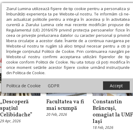
Ziarul Lumina utilizează fişiere de tip cookie pentru a personaliza și
îmbunătăți experiența ta pe Website-ul nostru. Te informăm că ne-
am actualizat politicile pentru a integra în acestea și în activitatea
curentă a Ziarului Lumina cele mai recente modificări propuse de
Regulamentul (UE) 2016/679 privind protecția persoanelor fizice în
ceea ce privește prelucrarea datelor cu caracter personal și privind
libera circulație a acestor date. Înainte de a continua navigarea pe
Website-ul nostru te rugăm să aloci timpul necesar pentru a citi și
Ziarul Lumina
›
UMF Iasi
înțelege conținutul Politicii de Cookie. Prin continuarea navigării pe
Website-ul nostru confirmi acceptarea utilizării fişierelor de tip
UMF Iasi
cookie conform Politicii de Cookie. Nu uita totuși că poți modifica în
orice moment setările acestor fişiere cookie urmând instrucțiunile
din Politica de Cookie.
Politica de Cookie
GDPR
Accept
Cultură
Educaţie
Cultură
„Descoperă
Facultatea va fi
Constantin
spaţiul
mai scumpă
Brâncuși,
Celibidache”
omagiat la UMF
20 Feb, 2026
Iași
29 Apr, 2026
18 Feb, 2026