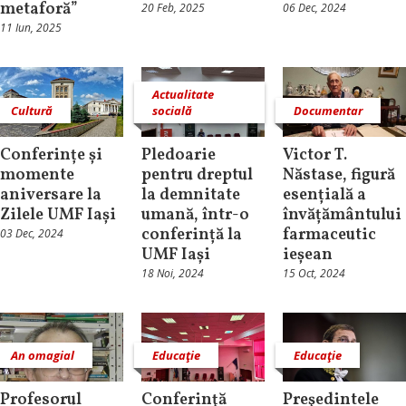
metaforă”
20 Feb, 2025
06 Dec, 2024
11 Iun, 2025
Actualitate
Cultură
socială
Documentar
Conferințe și
Pledoarie
Victor T.
momente
pentru dreptul
Năstase, figură
aniversare la
la demnitate
esențială a
Zilele UMF Iași
umană, într-o
învățământului
conferință la
farmaceutic
03 Dec, 2024
UMF Iași
ieșean
18 Noi, 2024
15 Oct, 2024
An omagial
Educaţie
Educaţie
Profesorul
Conferinţă
Preşedintele