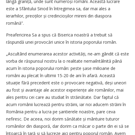
lângă graniță, unde sunt numeroși români. Această lucrare
este a Sfântului Sinod în întregimea sa, dar mai ales a
ierarhilor, preoților și credincioșilor mireni din diaspora
română”.
Preafericirea Sa a spus că Biserica noastră a trebuit să
răspundă unei provocări unice în istoria ­poporului român.
„Ascultând enumerarea acestor activități, ne-am gândit că este
vorba de răspunsul nostru la o realitate nemaiîntâlnită până
acum în istoria poporului român: peste șase milioane de
români au plecat în ultimii 15-20 de ani în afară. Această
situație fără precedent este o provocare negativă, deși uneori
au fost și avantaje ale acestor experiențe ale românilor, mai
ales pentru cei care au studiat în străinătate. Dar faptul că
acum românii lucrează pentru străini, iar noi aducem străini în
România pentru a lucra pe șantierele noastre, pare ceva
nefiresc. De aceea, noi dorim sănătate și mântuire tuturor
românilor din diasporă, dar dorim ca măcar o parte din ei să se
întoarcă în țară și să lucreze aici pentru poporul român. Avem