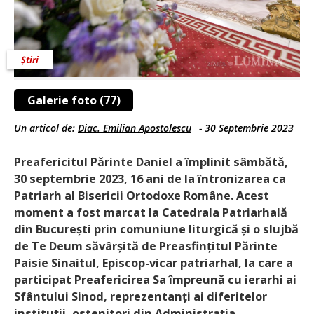
Știri
Galerie foto (77)
Un articol de:
Diac. Emilian Apostolescu
-
30 Septembrie 2023
Preafericitul Părinte Daniel a împlinit sâmbătă,
30 septembrie 2023, 16 ani de la întronizarea ca
Patriarh al Bisericii Ortodoxe Române. Acest
moment a fost marcat la Catedrala Patriarhală
din București prin comuniune liturgică și o slujbă
de Te Deum săvârșită de Preasfințitul Părinte
Paisie Sinaitul, Episcop-vicar patriarhal, la care a
participat Preafericirea Sa împreună cu ierarhi ai
Sfântului Sinod, reprezentanți ai diferitelor
instituții, ostenitori din Administrația