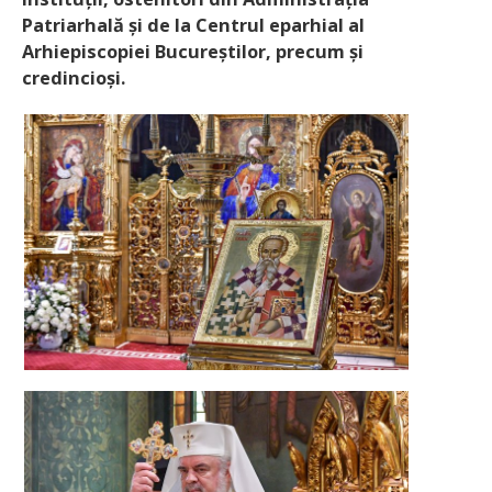
Patriarhală și de la Centrul eparhial al
Arhiepiscopiei Bucureștilor, precum și
credincioși.