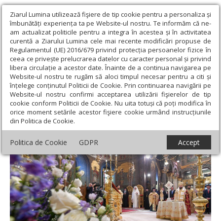
Ziarul Lumina utilizează fişiere de tip cookie pentru a personaliza și
îmbunătăți experiența ta pe Website-ul nostru. Te informăm că ne-
am actualizat politicile pentru a integra în acestea și în activitatea
curentă a Ziarului Lumina cele mai recente modificări propuse de
Regulamentul (UE) 2016/679 privind protecția persoanelor fizice în
ceea ce privește prelucrarea datelor cu caracter personal și privind
libera circulație a acestor date. Înainte de a continua navigarea pe
Website-ul nostru te rugăm să aloci timpul necesar pentru a citi și
Ziarul Lumina
›
Actualitate religioasă
›
Știri
›
16 ani de
înțelege conținutul Politicii de Cookie. Prin continuarea navigării pe
patriarhat ai Preafericitului Părinte Daniel
Website-ul nostru confirmi acceptarea utilizării fişierelor de tip
cookie conform Politicii de Cookie. Nu uita totuși că poți modifica în
16 ani de patriarhat ai Preafericitului
orice moment setările acestor fişiere cookie urmând instrucțiunile
din Politica de Cookie.
Părinte Daniel
Politica de Cookie
GDPR
Accept