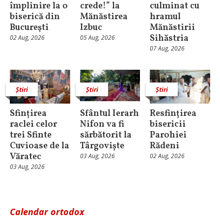
împlinire la o
crede!” la
culminat cu
biserică din
Mănăstirea
hramul
Bucureşti
Izbuc
Mănăstirii
Sihăstria
02 Aug, 2026
05 Aug, 2026
07 Aug, 2026
Știri
Știri
Știri
Sfințirea
Sfântul Ierarh
Resfințirea
raclei celor
Nifon va fi
bisericii
trei Sfinte
sărbătorit la
Parohiei
Cuvioase de la
Târgoviște
Rădeni
Văratec
03 Aug, 2026
02 Aug, 2026
03 Aug, 2026
Calendar ortodox