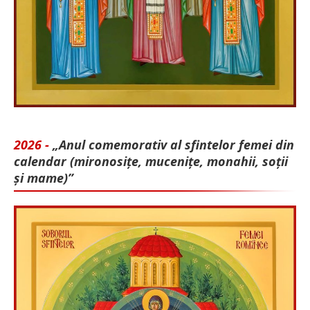
2026 -
„Anul comemorativ al sfintelor femei din
calendar (mironosițe, mu­cenițe, monahii, soții
și mame)”