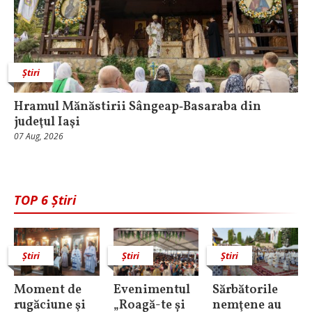
Știri
Hramul Mănăstirii Sângeap‑Basaraba din
judeţul Iaşi
07 Aug, 2026
TOP 6 Știri
Știri
Știri
Știri
Moment de
Evenimentul
Sărbătorile
rugăciune şi
„Roagă-te și
nemţene au