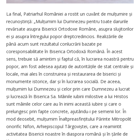
La final, Patriarhul României a rostit un cuvânt de mulțumire și
recunoștință: „Mulțumim lui Dumnezeu pentru toate darurile
revărsate asupra Bisericii Ortodoxe Române, asupra slujitorilor
ei și asupra întregului popor dreptcredincios. Realizările de
până acum sunt rezultatul conlucrării bazate pe
coresponsabilitate în Biserica Ortodoxă Română. În acest
sens, trebuie să amintim și faptul că, în lucrarea noastră pentru
popor, am fost adesea ajutați de autoritățile de stat centrale și
locale, mai ales în construirea și restaurarea de biserici și
monumente istorice, dar și în lucrarea socială. De aceea,
mulțumim lui Dumnezeu și celor prin care Dumnezeu a lucrat
și lucrează în Biserica Sa. Mâinile iubirii milostive a lui Hristos
sunt mâinile celor care au în inimi această iubire și care o
prelungesc prin fapte concrete, ajutându-i pe semenii lor. În
mod deosebit, mulțumim Înaltpreasfințitului Părinte Mitropolit
onorific Nifon, ­Arhiepiscopul Târgoviștei, care a reamintit
activitatea Bisericii noastre în diaspora română și în țările de