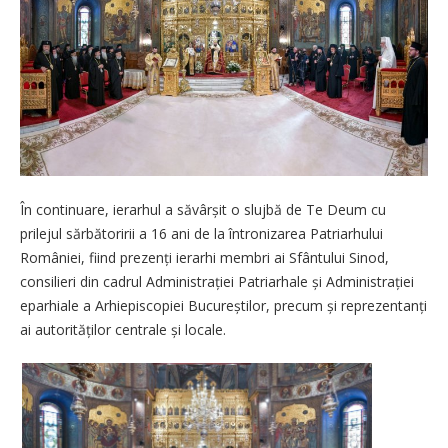
În continuare, ierarhul a săvâr­șit o slujbă de Te Deum cu
prilejul sărbătoririi a 16 ani de la întronizarea Patriarhului
României, fiind prezenți ierarhi membri ai Sfântului Sinod,
consilieri din cadrul Administrației Patriarhale și Ad­mi­nistrației
eparhiale a Arhi­episcopiei Bucureștilor, precum și reprezentanți
ai autorităților centrale și locale.