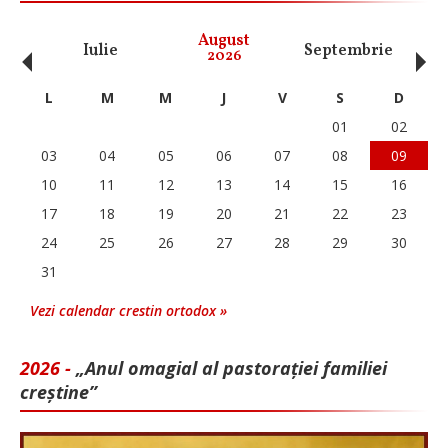
‹
›
August
Iulie
Septembrie
O
2026
L
M
M
J
V
S
D
01
02
03
04
05
06
07
08
09
10
11
12
13
14
15
16
17
18
19
20
21
22
23
24
25
26
27
28
29
30
31
Vezi calendar crestin ortodox »
2026 -
„Anul omagial al pastorației familiei
creștine”