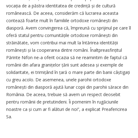
vocația de a păstra identitatea de credință și de cultură
românească. De aceea, considerăm că lucrarea aceasta
contează foarte mult în familiile ortodoxe românești din
diasporă. Avem convingerea că, împreună cu sprijinul pe care îl
oferă statul pentru comunitățile ortodoxe românești din
străinătate, vom contribui mai mult la întărirea identității
românești și la cooperarea dintre români. Înalt­preasfințitul
Părinte Nifon ne-a oferit ocazia să ne reamintim de faptul că
românii din afara gra­nițelor țării sunt adesea și exemple de
solidaritate, ei trimițând în țară o mare parte din banii câștigați
cu greu acolo. De asemenea, unele parohii ortodoxe
românești din diasporă ajută lunar copii din parohii sărace din
România. De aceea, trebuie să avem un respect deosebit
pentru românii de pretutindeni. Îi pomenim în rugăciunile
noastre ca și cum ar fi alături de noi”, a explicat Preafericirea
Sa.