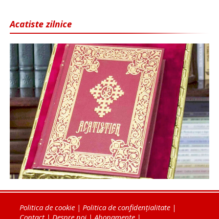
Acatiste zilnice
Politica de cookie
|
Politica de confidențialitate
|
Contact
|
Despre noi
|
Abonamente
|