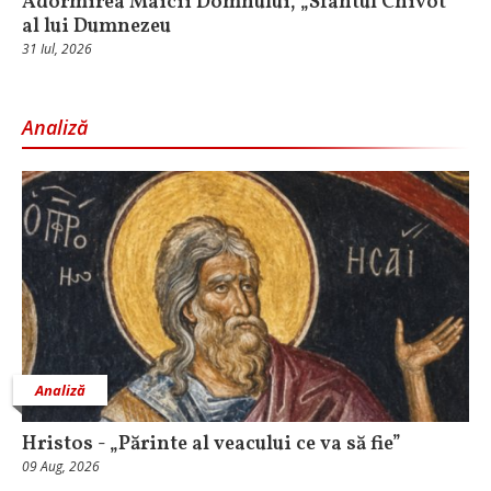
Adormirea Maicii Domnului, „Sfântul Chivot”
al lui Dumnezeu
31 Iul, 2026
Analiză
Analiză
Hristos - „Părinte al veacului ce va să fie”
09 Aug, 2026