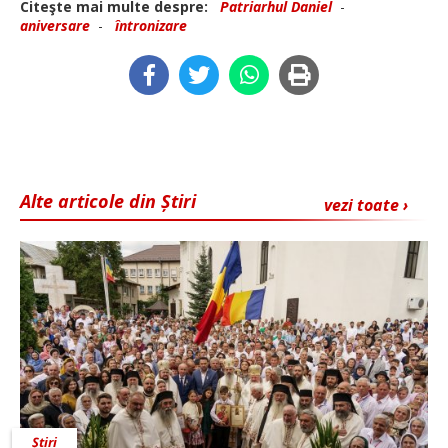
Citeşte mai multe despre:
Patriarhul Daniel
-
aniversare
-
întronizare
Alte articole din Știri
vezi toate ›
Știri