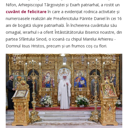
Nifon, Arhiepiscopul Târgo­vi­ș­tei și Exarh patriarhal, a rostit un
cuvânt de felicitare
în care a evidențiat rodnica activitate și
numeroasele realizări ale Preafericitului Părinte Daniel în cei 16
ani de bogată slujire patriarhală. În încheierea cuvântului său
omagial, ierarhul i-a oferit Întâistătătorului Bisericii noastre, din
partea Sfântului Sinod, o icoană cu chipul Marelui Arhiereu -
Domnul Iisus Hristos, precum și un frumos coș cu flori.