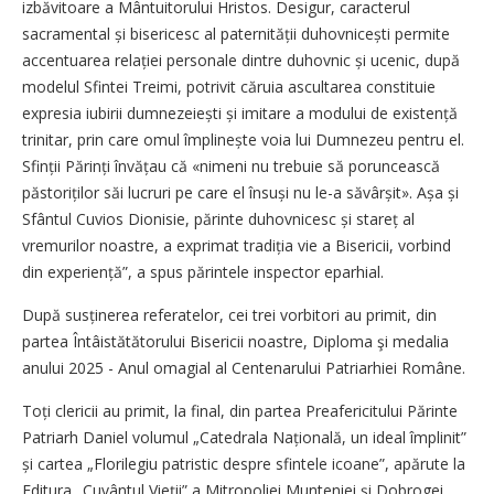
izbăvitoare a Mântuitorului Hristos. De­sigur, caracterul
sacramental și bisericesc al paternității duhovnicești permite
accentuarea relației personale dintre duhovnic și ucenic, după
modelul Sfintei Treimi, potrivit căruia ascultarea constituie
expresia iubirii dumnezeiești și imitare a modului de existență
trinitar, prin care omul împlinește voia lui Dumnezeu pentru el.
Sfinții Părinți învățau că «nimeni nu trebuie să poruncească
păstoriților săi lucruri pe care el însuși nu le-a săvârșit». Așa și
Sfântul Cuvios Dionisie, părinte duhovnicesc și stareț al
vremurilor noastre, a exprimat tradiția vie a Bisericii, vorbind
din experiență”, a spus părintele inspector eparhial.
După susținerea referatelor, cei trei vorbitori au primit, din
partea Întâistătătorului Bisericii noastre, Diploma şi medalia
anului 2025 - Anul omagial al Centenarului Patriarhiei Române.
Toți clericii au primit, la final, din partea Preafericitului Părinte
Patriarh Daniel volumul „Catedrala Națională, un ideal împlinit”
și cartea „Florilegiu patristic despre sfintele icoane”, apărute la
Editura „Cuvântul Vieții” a Mitropoliei Munteniei și Dobrogei.