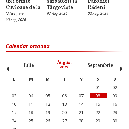
trei Sfinte
sărbătorit la
Parohiei
Cuvioase de la
Târgoviște
Rădeni
Văratec
03 Aug, 2026
02 Aug, 2026
03 Aug, 2026
Calendar ortodox
‹
›
August
Iulie
Septembrie
O
2026
L
M
M
J
V
S
D
01
02
03
04
05
06
07
08
09
10
11
12
13
14
15
16
17
18
19
20
21
22
23
24
25
26
27
28
29
30