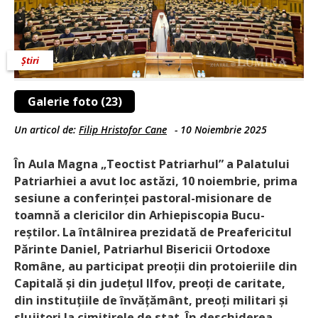
Știri
Galerie foto (23)
Un articol de:
Filip Hristofor Cane
-
10 Noiembrie 2025
În Aula Magna „Teoctist Patriarhul” a Palatului
Patriarhiei a avut loc astăzi, 10 noiembrie, prima
sesiune a conferinței pastoral-misionare de
toamnă a clericilor din Arhiepiscopia Bucu­
reștilor. La întâlnirea prezidată de Preafericitul
Părinte Daniel, Patriarhul Bisericii Ortodoxe
Române, au participat preoții din protoieriile din
Capitală și din județul Ilfov, preoți de caritate,
din instituțiile de învățământ, preoți militari și
slujitori la cimitirele de stat. În deschiderea