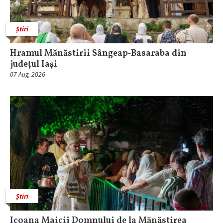
Știri
Hramul Mănăstirii Sângeap‑Basaraba din
judeţul Iaşi
07 Aug, 2026
Știri
Icoana Maicii Domnului de la Mănăstirea