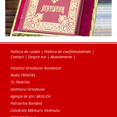
Politica de cookie
|
Politica de confidențialitate
|
Contact
|
Despre noi
|
Abonamente
|
Fototeca Ortodoxiei Românești
Radio TRINITAS
TV TRINITAS
Vestitorul Ortodoxiei
Agenţia de ştiri BASILICA
Patriarhia Română
Catedrala Mântuirii Neamului