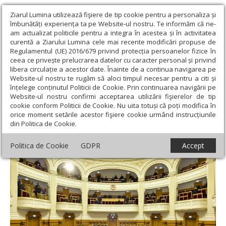
Ziarul Lumina utilizează fişiere de tip cookie pentru a personaliza și
îmbunătăți experiența ta pe Website-ul nostru. Te informăm că ne-
am actualizat politicile pentru a integra în acestea și în activitatea
curentă a Ziarului Lumina cele mai recente modificări propuse de
Regulamentul (UE) 2016/679 privind protecția persoanelor fizice în
ceea ce privește prelucrarea datelor cu caracter personal și privind
libera circulație a acestor date. Înainte de a continua navigarea pe
Website-ul nostru te rugăm să aloci timpul necesar pentru a citi și
Ziarul Lumina
›
Actualitate religioasă
›
Știri
›
Chipuri de părinți
înțelege conținutul Politicii de Cookie. Prin continuarea navigării pe
duhovnicești evidențiate clericilor din București și Ilfov
Website-ul nostru confirmi acceptarea utilizării fişierelor de tip
cookie conform Politicii de Cookie. Nu uita totuși că poți modifica în
Chipuri de părinți duhovnicești evidențiate
orice moment setările acestor fişiere cookie urmând instrucțiunile
din Politica de Cookie.
clericilor din București și Ilfov
Politica de Cookie
GDPR
Accept