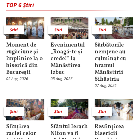
TOP 6 Știri
Știri
Știri
Știri
Moment de
Evenimentul
Sărbătorile
rugăciune şi
„Roagă-te și
nemţene au
împlinire la o
crede!” la
culminat cu
biserică din
Mănăstirea
hramul
Bucureşti
Izbuc
Mănăstirii
Sihăstria
02 Aug, 2026
05 Aug, 2026
07 Aug, 2026
Știri
Știri
Știri
Sfințirea
Sfântul Ierarh
Resfințirea
raclei celor
Nifon va fi
bisericii