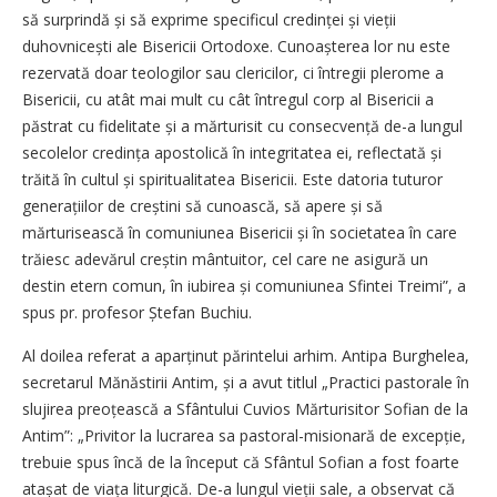
să surprindă și să exprime specificul credinței și vieții
duhovnicești ale Bisericii Ortodoxe. Cunoașterea lor nu este
rezervată doar teologilor sau clericilor, ci întregii plerome a
Bisericii, cu atât mai mult cu cât întregul corp al Bisericii a
păstrat cu fidelitate și a mărturisit cu consecvență de-a lungul
secolelor credința apostolică în integritatea ei, reflectată și
trăită în cultul și spiritualitatea Bisericii. Este datoria tuturor
generațiilor de creștini să cunoască, să apere și să
mărturisească în comuniunea Bisericii și în societatea în care
trăiesc adevărul creștin mântuitor, cel care ne asigură un
destin etern comun, în iubirea și comuniunea Sfintei Treimi”, a
spus pr. profesor Ștefan Buchiu.
Al doilea referat a aparținut părintelui arhim. Antipa Burghelea,
secretarul Mănăstirii Antim, și a avut titlul „Practici pastorale în
slujirea preoțească a Sfântului Cuvios Mărturisitor Sofian de la
Antim”: „Privitor la lucrarea sa pastoral-misionară de excepție,
trebuie spus încă de la început că Sfântul Sofian a fost foarte
atașat de viața liturgică. De-a lungul vieții sale, a observat că