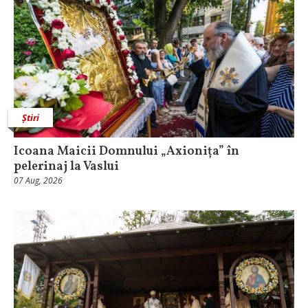
Știri
Icoana Maicii Domnului „Axionița” în
pelerinaj la Vaslui
07 Aug, 2026