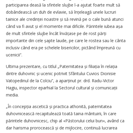
participarea deasă la sfintele slujbe l-a ajutat foarte mult să
dobândească un duh de evlavie, să înțeleagă unele lucruri
tainice ale credinței noastre și să revină pe o cale bună atunci
când va fi avut și el momente mai dificile. Părintele iubea așa
de mult sfintele slujbe încât învățase pe de rost părți
importante din cele șapte laude, pe care le rostea sau le cânta
inclusiv când era pe schelele bisericilor, pictând împreună cu
ucenicii”.
Ultima prezentare, cu titlul „Paternitatea și filiația în relația
dintre duhovnic și ucenic potrivit Sfântului Cuvios Dionisie
Vatopedinul de la Colciu”, a aparținut pr. drd. Radu-Victor
Hagiu, inspector eparhial la Sectorul cultural și comunicații
media.
„În concepția ascetică și practica athonită, paternitatea
duhovnicească recapitulează toată taina mântuirii, în care
părintele duhovnicesc, chip al «Păstorului celui bun», având ca
dar harisma prorocească și de mijlocire, continuă lucrarea