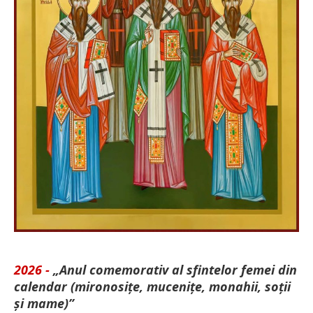
2026 -
„Anul comemorativ al sfintelor femei din
calendar (mironosițe, mu­cenițe, monahii, soții
și mame)”