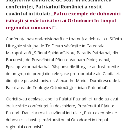
conferinței, Patriarhul României a rostit
cuvântul intitulat: „
Patru exemple de duhovnici
isihaşti și mărturisitori ai Ortodoxiei în timpul
regimului comunist
”.
Conferința pastoral-misionară de toamnă a debutat cu Sfânta
Liturghie și slujba de Te Deum săvârșite în Catedrala
Mitropolitană „Sfântul Spiridon”-Nou, Paraclis Patriarhal, din
București, de Preasfințitul Părinte Varlaam Ploieșteanul,
Episcop-vicar patriarhal. Răspunsurile liturgice au fost oferite
de un grup de preoți din cele șase protopopiate ale Capitalei,
dirijați de pr. asist. univ. dr. Alexandru Marius Dumitrescu de la
Facultatea de Teologie Ortodoxă „Justinian Patriarhul”.
Clericii s-au deplasat apoi la Palatul Patriarhiei, unde au avut
loc lucrările conferinței. În deschidere, Preafericitul Părinte
Patriarh Daniel a rostit cuvântul intitulat: „Patru exemple de
duhovnici isihaşti și mărturisitori ai Ortodoxiei în timpul
regimului comunist”.