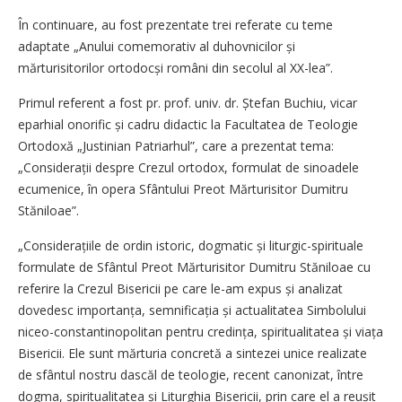
În continuare, au fost prezentate trei referate cu teme
adaptate „Anului comemorativ al duhovnicilor și
mărturisitorilor ortodocși români din secolul al XX-lea”.
Primul referent a fost pr. prof. univ. dr. Ștefan Buchiu, vicar
eparhial onorific și cadru didactic la Facultatea de Teologie
Ortodoxă „Justinian Patriarhul”, care a prezentat tema:
„Considerații despre Crezul ortodox, formulat de sinoadele
ecumenice, în opera Sfântului Preot Mărturisitor Dumitru
Stăniloae”.
„Considerațiile de ordin istoric, dogmatic și liturgic-spirituale
formulate de Sfântul Preot Mărturisitor Dumitru Stăniloae cu
referire la Crezul Bisericii pe care le-am expus și analizat
dovedesc importanța, semnificația și actualitatea Simbolului
niceo-constantinopolitan pentru credința, spiritualitatea și viața
Bisericii. Ele sunt mărturia concretă a sintezei unice realizate
de sfântul nostru dascăl de teologie, recent canonizat, între
dogma, spiritualitatea și Liturghia Bisericii, prin care el a reușit