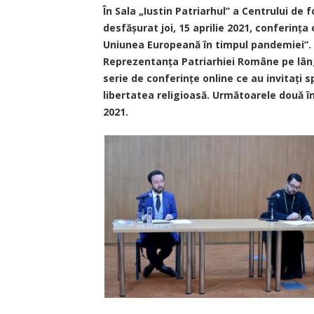
În Sala „Iustin Patriarhul” a Centrului de
desfășurat joi, 15 aprilie 2021, conferința
Uniunea Europeană în timpul pandemiei”. 
Reprezentanța Patriarhiei Române pe lâng
serie de conferințe online ce au invitați s
libertatea religioasă. Următoarele două înt
2021.