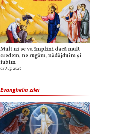
Mult ni se va împlini dacă mult
credem, ne rugăm, nădăjduim și
iubim
09 Aug, 2026
Evanghelia zilei