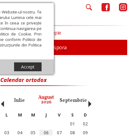
e Website-ul nostru. Te
iarului Lumina cele mai
ce în ceea ce privește
a continua navigarea pe
Opinii
Filantropie
iticii de Cookie. Prin
ie conform Politicii de
trucțiunile din Politica
In memoriam
Diaspora
Accept
Calendar ortodox
‹
›
August
Iulie
Septembrie
Octombrie
Noiembri
2026
L
M
M
J
V
S
D
01
02
03
04
05
06
07
08
09