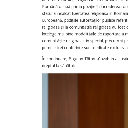
Română ocupă prima poziție în încrederea români
statul a încălcat libertatea religioasă în Româ
Europeană, pozițiile autorităților publice refer
religioasă și la comuni­tățile religioase au fost
înțelege mai bine modalitățile de raportare a măs
comuni­tățile religioase, în special, precum și
primele trei conferințe sunt dedicate exclusiv a
În continuare, Bogdan Tătaru-Cazaban a susținu
dreptul la sănătate.