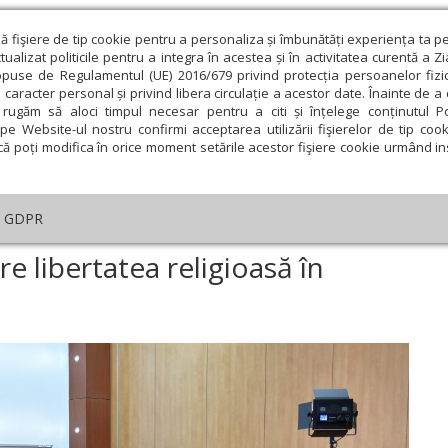
ză fişiere de tip cookie pentru a personaliza și îmbunătăți experiența ta p
alizat politicile pentru a integra în acestea și în activitatea curentă a Z
opuse de Regulamentul (UE) 2016/679 privind protecția persoanelor fizi
 caracter personal și privind libera circulație a acestor date. Înainte de 
eologie și spiritualitate
Educaţie și Cultură
Societate
rugăm să aloci timpul necesar pentru a citi și înțelege conținutul Pol
pe Website-ul nostru confirmi acceptarea utilizării fişierelor de tip cook
că poți modifica în orice moment setările acestor fişiere cookie urmând ins
An omagial
Comunicate de presă
Documentar
GDPR
nferință online despre libertatea religioasă în timpul pandemiei
e libertatea religioasă în
ie
Februarie
Martie
Aprilie
Mai
Iunie