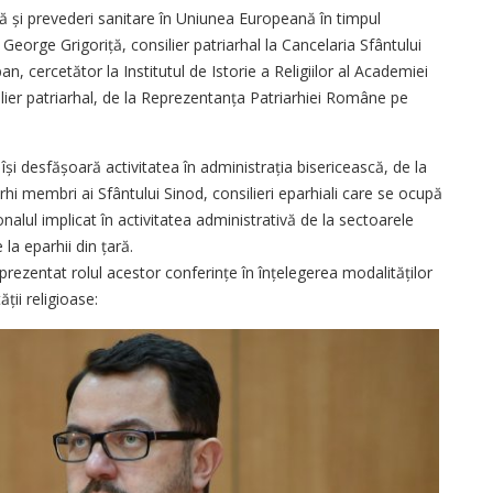
să și prevederi sanitare în Uniunea Europeană în timpul
George Grigoriță, consilier patriarhal la Cancelaria Sfântului
n, cercetător la Institutul de Istorie a Religiilor al Academiei
ilier patriarhal, de la Reprezentanța Patriarhiei Române pe
își desfășoară activitatea în administrația bisericească, de la
erarhi membri ai Sfântului Sinod, consilieri eparhiali care se ocupă
alul implicat în activitatea administrativă de la sectoarele
 la eparhii din țară.
rezentat rolul acestor conferințe în înțelegerea modali­tă­ților
ții religioase: