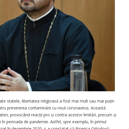
ate statele, libertatea religioasă a fost mai mult sau mai puțin
pentru prevenirea contaminării cu noul coronavirus. Această
ateri, provocând reacții pro și contra acestor limitări, precum și
icii în perioada de pandemie. Astfel, spre exemplu, în primul
alizat în decembrie 2020, s-a constatat că Biserica Ortodoxă