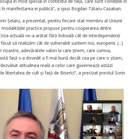
ocupă în mod special în contextul de față, care sunt condițiile în
ată în manifestarea ei publică”, a spus Bogdan Tătaru-Cazaban.
l Sorin Șelaru, a prezentat, pentru fiecare stat membru al Uniunii
 și mo­da­li­tățile practice propuse pentru cooperarea dintre
„Criza ac­­tuală ne-a arătat fără îndoială cât de interdepen­denți
 făcut să realizăm cât de vulnerabili suntem noi, europenii. (...)
r noastre, adevăratele valori la care ținem, care cumva,
astă față s-a dovedit a fi mai bună decât cea pe care o știam,
 dezvăluit ati­tu­dinea reală a celor care guvernează astăzi
e libertatea de cult și față de Biserici”, a precizat preotul Sorin