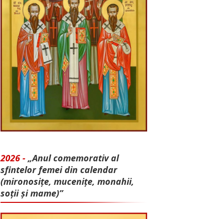
2026 -
„Anul comemorativ al
sfintelor femei din calendar
(mironosițe, mu­cenițe, monahii,
soții și mame)”