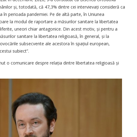
lor și, totodată, că 47,3% dintre cei inter­vi­evați consideră ca
nia în perioada pandemiei. Pe de altă parte, în Uniunea
itoare la modul de raportare a măsurilor sanitare la libertatea
 diferite, uneori chiar antagonice. Din acest motiv, și pentru a
urilor sanitare la libertatea religioasă, în general, și la
 provocările subsecvente ale acestora în spațiul european,
cestui subiect”.
t o comunicare despre relația dintre libertatea religioasă și