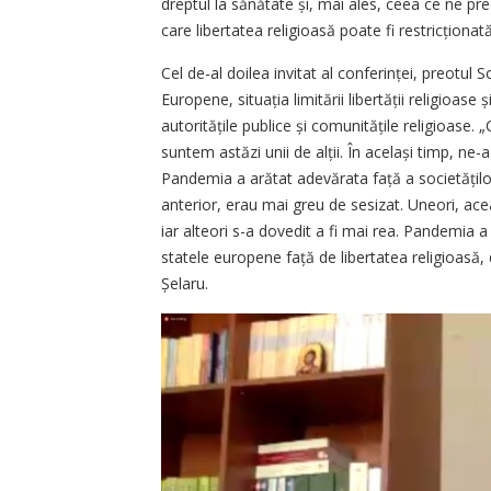
dreptul la sănătate și, mai ales, ceea ce ne pre
care libertatea religioasă poate fi restricțion
Cel de-al doilea invitat al con­fe­rin­ței, preotu
Europene, si­tuația limitării libertății religioase
autorită­țile publice și comunitățile religioase. 
suntem astăzi unii de alții. În același timp, ne-a
Pandemia a arătat adevărata față a societățilo
anterior, erau mai greu de sesizat. Uneori, ace
iar alteori s-a dovedit a fi mai rea. Pandemia a
statele europene față de libertatea religioasă, d
Șelaru.