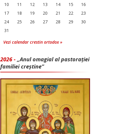
10
11
12
13
14
15
16
17
18
19
20
21
22
23
24
25
26
27
28
29
30
31
Vezi calendar crestin ortodox »
2026 -
„Anul omagial al pastorației
familiei creștine”