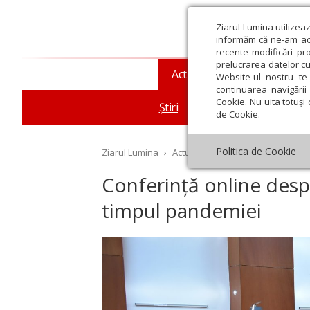
Ziarul Lumina utilizea
informăm că ne-am actu
recente modificări pr
prelucrarea datelor cu
Actualitate religioasă
T
Website-ul nostru te 
continuarea navigării 
Cookie. Nu uita totuși 
Știri
Mesaje și cuvântări
de Cookie.
Politica de Cookie
Ziarul Lumina
›
Actualitate religioasă
›
Știri
›
Co
Conferință online despr
timpul pandemiei
st
Septembrie
Octombrie
Noiembrie
Decembrie
Ianuar