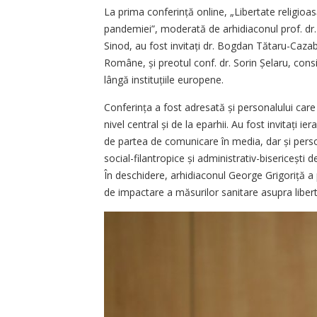
La prima conferință online, „Libertate religioa
pandemiei”, moderată de arhidiaconul prof. dr. 
Sinod, au fost invitați dr. Bogdan Tătaru-Cazaba
Române, și preotul conf. dr. Sorin Șelaru, cons
lângă instituțiile europene.
Conferința a fost adresată și personalului care 
nivel central și de la eparhii. Au fost invitați i
de partea de comunicare în media, dar și person
social-filantropice și administrativ-biseri­cești de
În deschidere, arhidiaconul Geor­ge Grigoriță a p
de impactare a măsurilor sanitare asupra libertă