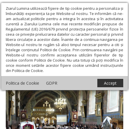
Ziarul Lumina utilizează fişiere de tip cookie pentru a personaliza și
îmbunătăți experiența ta pe Website-ul nostru. Te informăm că ne-
am actualizat politicile pentru a integra în acestea și în activitatea
curentă a Ziarului Lumina cele mai recente modificări propuse de
Regulamentul (UE) 2016/679 privind protecția persoanelor fizice în
ceea ce privește prelucrarea datelor cu caracter personal și privind
libera circulație a acestor date. Înainte de a continua navigarea pe
Website-ul nostru te rugăm să aloci timpul necesar pentru a citi și
Ziarul Lumina
›
Actualitate religioasă
›
Știri
›
Conferinţă
înțelege conținutul Politicii de Cookie. Prin continuarea navigării pe
preoţească la Biserica „Sfântul Nicolae” din Şcheii Braşovului
Website-ul nostru confirmi acceptarea utilizării fişierelor de tip
cookie conform Politicii de Cookie. Nu uita totuși că poți modifica în
Conferinţă preoţească la Biserica „Sfântul
orice moment setările acestor fişiere cookie urmând instrucțiunile
din Politica de Cookie.
Nicolae” din Şcheii Braşovului
Politica de Cookie
GDPR
Accept