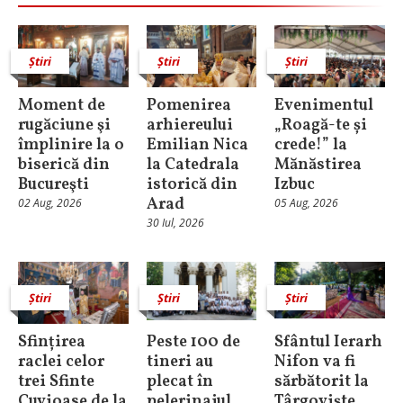
Știri
Știri
Știri
Moment de
Pomenirea
Evenimentul
rugăciune şi
arhiereului
„Roagă-te și
împlinire la o
Emilian Nica
crede!” la
biserică din
la Catedrala
Mănăstirea
Bucureşti
istorică din
Izbuc
Arad
02 Aug, 2026
05 Aug, 2026
30 Iul, 2026
Știri
Știri
Știri
Sfințirea
Peste 100 de
Sfântul Ierarh
raclei celor
tineri au
Nifon va fi
trei Sfinte
plecat în
sărbătorit la
Cuvioase de la
pelerinajul
Târgoviște