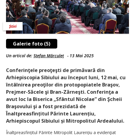
Știri
Galerie foto (5)
Un articol de:
Ștefan Mărculeţ
-
13 Mai 2025
Conferinţele preoţeşti de primăvară din
Arhiepiscopia Sibiului au început luni, 12 mai, cu
întâlnirea preoţilor din protopopiatele Braşov,
Prejmer-Săcele şi Bran-Zărneşti. Conferinţa a
avut loc la Biserica „Sfântul Nicolae” din Şcheii
Braşovului şi a fost prezidată de
Înaltpreasfințitul Părinte Laurențiu,
Arhiepiscopul Sibiului și Mitropolitul Ardealului.
Înaltpreasfințitul Părinte Mitropolit Laurențiu a evidenţiat