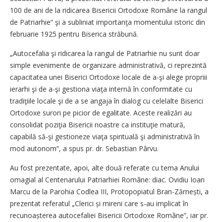
100 de ani de la ridicarea Bisericii Ortodoxe Române la rangul
de Patriarhie” şi a subliniat importanţa momentului istoric din
februarie 1925 pentru Biserica străbună.
„Autocefalia şi ridicarea la rangul de Patriarhie nu sunt doar
simple evenimente de organizare administrativă, ci reprezintă
capacitatea unei Biserici Ortodoxe locale de a-şi alege propriii
ierarhi şi de a-şi ges­tiona viaţa internă în conformitate cu
tradiţiile locale şi de a se angaja în dialog cu celelalte Biserici
Ortodoxe surori pe picior de egalitate. Aceste realizări au
consolidat poziţia Bisericii noastre ca instituţie matură,
capabilă să-şi gestioneze viaţa spirituală şi administrativă în
mod autonom”, a spus pr. dr. Sebastian Pârvu.
Au fost prezentate, apoi, alte două referate cu tema Anului
omagial al Centenarului Patriarhiei Române: diac. Ovidiu Ioan
Marcu de la Parohia Codlea III, Protopopiatul Bran-Zărnești, a
prezentat referatul „Clerici și mireni care s-au implicat în
recunoașterea autocefaliei Bisericii Ortodoxe Române”, iar pr.