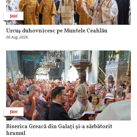
Știri
Urcuş duhovnicesc pe Muntele Ceahlău
06 Aug, 2026
Știri
Biserica Greacă din Galați și‑a sărbătorit
hramul