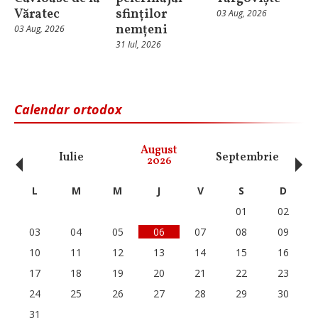
Văratec
sfinților
03 Aug, 2026
nemțeni
03 Aug, 2026
31 Iul, 2026
Calendar ortodox
‹
›
August
Iulie
Septembrie
O
2026
L
M
M
J
V
S
D
01
02
03
04
05
06
07
08
09
10
11
12
13
14
15
16
17
18
19
20
21
22
23
24
25
26
27
28
29
30
31