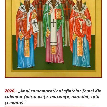
2026 -
„Anul comemorativ al sfintelor femei din
calendar (mironosițe, mu­cenițe, monahii, soții
și mame)”