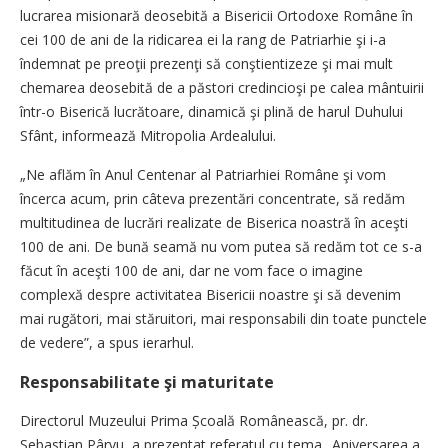
lucrarea misionară deosebită a Bisericii Ortodoxe Române în
cei 100 de ani de la ridicarea ei la rang de Patriarhie şi i-a
îndemnat pe preoţii prezenţi să conştientizeze şi mai mult
chemarea deosebită de a păstori credincioşi pe calea mântuirii
într-o Biserică lucrătoare, dinamică şi plină de harul Duhului
Sfânt, informează Mitropolia Ardealului.
„Ne aflăm în Anul Centenar al Patriarhiei Române şi vom
încerca acum, prin câteva prezentări concentrate, să redăm
multitudinea de lucrări realizate de Biserica noastră în aceşti
100 de ani. De bună seamă nu vom putea să redăm tot ce s-a
făcut în aceşti 100 de ani, dar ne vom face o imagine
complexă despre activitatea Bisericii noastre şi să devenim
mai rugători, mai stăruitori, mai responsabili din toate punctele
de vedere”, a spus ierarhul.
Responsabilitate şi maturitate
Directorul Muzeului Prima Școală Românească, pr. dr.
Sebastian Pârvu, a prezentat referatul cu tema „Aniversarea a