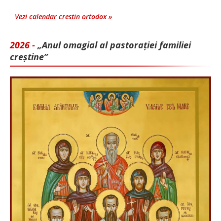
Vezi calendar crestin ortodox »
2026 -
„Anul omagial al pastorației familiei
creștine”