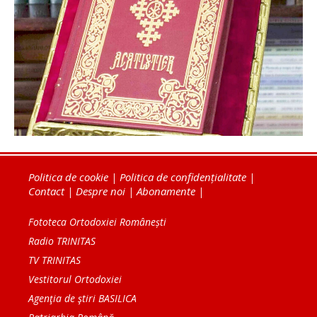
Politica de cookie
|
Politica de confidențialitate
|
Contact
|
Despre noi
|
Abonamente
|
Fototeca Ortodoxiei Românești
Radio TRINITAS
TV TRINITAS
Vestitorul Ortodoxiei
Agenţia de ştiri BASILICA