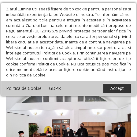
Ziarul Lumina utilizează fişiere de tip cookie pentru a personaliza și
îmbunătăți experiența ta pe Website-ul nostru. Te informăm că ne-
am actualizat politicile pentru a integra în acestea și în activitatea
curentă a Ziarului Lumina cele mai recente modificări propuse de
Regulamentul (UE) 2016/679 privind protecția persoanelor fizice în
ceea ce privește prelucrarea datelor cu caracter personal și privind
libera circulație a acestor date. Înainte de a continua navigarea pe
Website-ul nostru te rugăm să aloci timpul necesar pentru a citi și
Ziarul Lumina
›
Actualitate religioasă
›
Știri
›
Conferinţe
înțelege conținutul Politicii de Cookie. Prin continuarea navigării pe
preoţeşti în protopopiate clujene
Website-ul nostru confirmi acceptarea utilizării fişierelor de tip
cookie conform Politicii de Cookie. Nu uita totuși că poți modifica în
Conferinţe preoţeşti în protopopiate
orice moment setările acestor fişiere cookie urmând instrucțiunile
din Politica de Cookie.
clujene
Politica de Cookie
GDPR
Accept