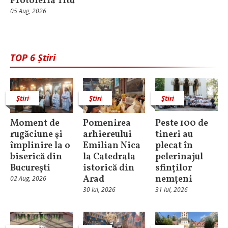
Protoieria Titu
05 Aug, 2026
TOP 6 Știri
Știri
Știri
Știri
Moment de
Pomenirea
Peste 100 de
rugăciune şi
arhiereului
tineri au
împlinire la o
Emilian Nica
plecat în
biserică din
la Catedrala
pelerinajul
Bucureşti
istorică din
sfinților
Arad
nemțeni
02 Aug, 2026
30 Iul, 2026
31 Iul, 2026