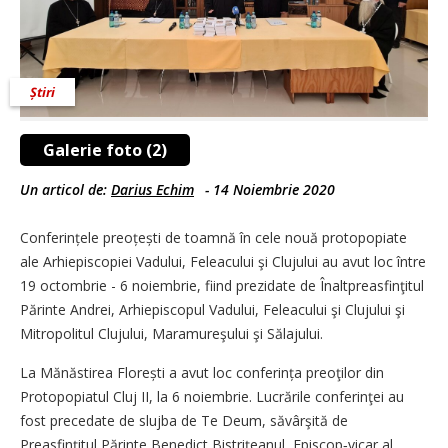
Știri
Galerie foto (2)
Un articol de:
Darius Echim
-
14 Noiembrie 2020
Conferințele preoțești de toamnă în cele nouă protopopiate
ale Arhiepiscopiei Vadului, Feleacului şi Clujului au avut loc între
19 octombrie - 6 noiembrie, fiind prezidate de Înaltpreasfinţitul
Părinte Andrei, Arhiepiscopul Vadului, Feleacului şi Clujului şi
Mitropolitul Clujului, Maramureşului şi Sălajului.
La Mănăstirea Florești a avut loc conferința preoţilor din
Protopopiatul Cluj II, la 6 noiembrie. Lucrările conferinţei au
fost precedate de slujba de Te Deum, săvârşită de
Preasfințitul Părinte Benedict Bistrițeanul, Episcop‑vicar al