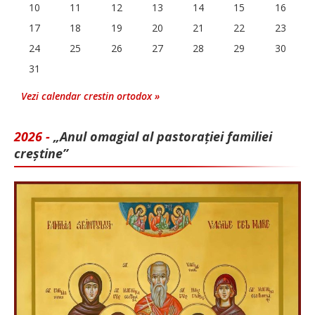
10
11
12
13
14
15
16
17
18
19
20
21
22
23
24
25
26
27
28
29
30
31
Vezi calendar crestin ortodox »
2026 -
„Anul omagial al pastorației familiei
creștine”