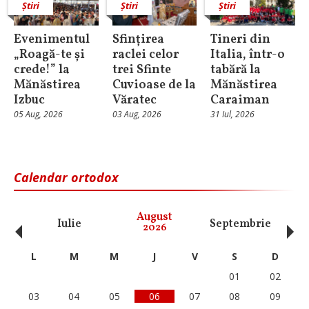
Știri
Știri
Știri
Evenimentul
Sfințirea
Tineri din
„Roagă-te și
raclei celor
Italia, într-o
crede!” la
trei Sfinte
tabără la
Mănăstirea
Cuvioase de la
Mănăstirea
Izbuc
Văratec
Caraiman
05 Aug, 2026
03 Aug, 2026
31 Iul, 2026
Calendar ortodox
‹
›
August
Iulie
Septembrie
O
2026
L
M
M
J
V
S
D
01
02
03
04
05
06
07
08
09