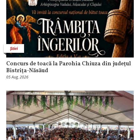
Știri
​Concurs de toacă la Parohia Chiuza din judeţul
Bistriţa-Năsăud
05 Aug, 2026