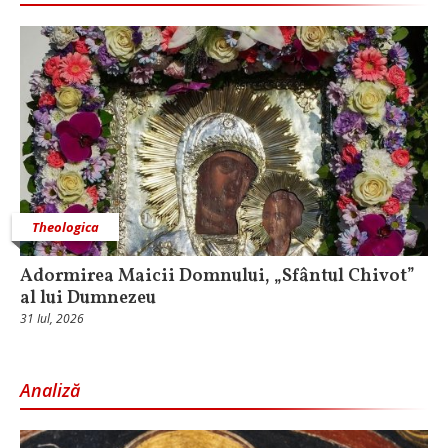
Theologica
Adormirea Maicii Domnului, „Sfântul Chivot”
al lui Dumnezeu
31 Iul, 2026
Analiză