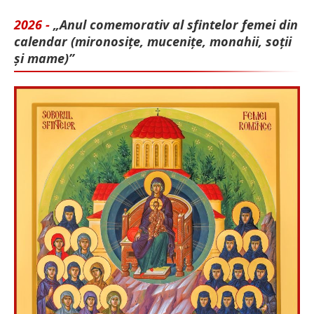
2026 -
„Anul comemorativ al sfintelor femei din
calendar (mironosițe, mu­cenițe, monahii, soții
și mame)”