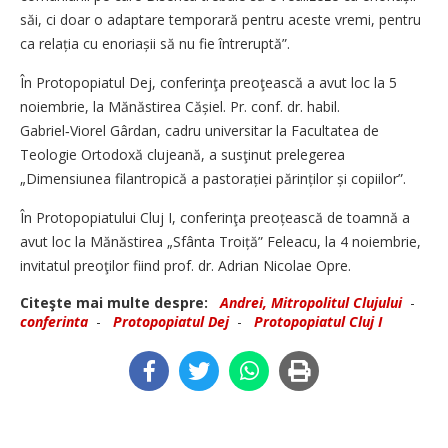
săi, ci doar o adaptare temporară pentru aceste vremi, pentru
ca relația cu enoriașii să nu fie întreruptă”.
În Protopopiatul Dej, conferinţa preoţească a avut loc la 5
noiembrie, la Mănăstirea Cășiel. Pr. conf. dr. habil.
Gabriel‑Viorel Gârdan, cadru universitar la Facultatea de
Teologie Ortodoxă clujeană, a susţinut prelegerea
„Dimensiunea filantropică a pastorației părinților și copiilor”.
În Protopopiatului Cluj I, conferinţa preoțească de toamnă a
avut loc la Mănăstirea „Sfânta Troiță” Feleacu, la 4 noiembrie,
invitatul preoţilor fiind prof. dr. Adrian Nicolae Opre.
Citeşte mai multe despre:
Andrei, Mitropolitul Clujului
-
conferinta
-
Protopopiatul Dej
-
Protopopiatul Cluj I