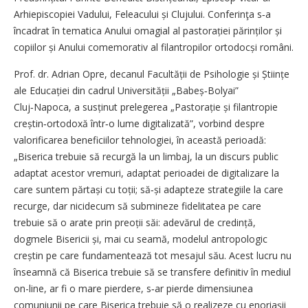
Arhiepiscopiei Vadului, Feleacului și Clujului. Conferinţa s‑a
încadrat în tematica Anului omagial al pastorației părinților și
copiilor și Anului comemorativ al filantropilor ortodocși români.
Prof. dr. Adrian Opre, decanul Facultății de Psihologie și Științe
ale Educației din cadrul Universității „Babeș‑Bolyai”
Cluj‑Napoca, a susținut prelegerea „Pastorație și filantropie
creștin‑ortodoxă într‑o lume digitalizată”, vorbind despre
valorificarea beneficiilor tehnologiei, în această perioadă:
„Biserica trebuie să recurgă la un limbaj, la un discurs public
adaptat acestor vremuri, adaptat perioadei de digitalizare la
care suntem părtași cu toții; să‑și adapteze strategiile la care
recurge, dar nicidecum să submineze fidelitatea pe care
trebuie să o arate prin preoții săi: adevărul de credință,
dogmele Bisericii și, mai cu seamă, modelul antropologic
creștin pe care fundamentează tot mesajul său. Acest lucru nu
înseamnă că Biserica trebuie să se transfere definitiv în mediul
on-line, ar fi o mare pierdere, s‑ar pierde dimensiunea
comuniunii pe care Biserica trebuie să o realizeze cu enoriașii