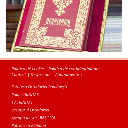
Politica de cookie
|
Politica de confidențialitate
|
Contact
|
Despre noi
|
Abonamente
|
Fototeca Ortodoxiei Românești
Radio TRINITAS
TV TRINITAS
Vestitorul Ortodoxiei
Agenţia de ştiri BASILICA
Patriarhia Română