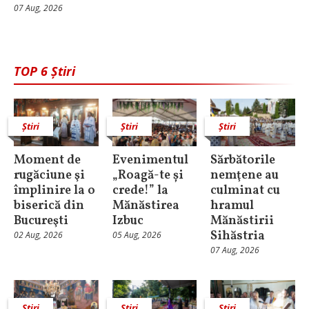
07 Aug, 2026
TOP 6 Știri
Știri
Știri
Știri
Moment de
Evenimentul
Sărbătorile
rugăciune şi
„Roagă-te și
nemţene au
împlinire la o
crede!” la
culminat cu
biserică din
Mănăstirea
hramul
Bucureşti
Izbuc
Mănăstirii
Sihăstria
02 Aug, 2026
05 Aug, 2026
07 Aug, 2026
Știri
Știri
Știri