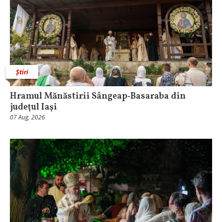
Știri
Hramul Mănăstirii Sângeap‑Basaraba din
judeţul Iaşi
07 Aug, 2026