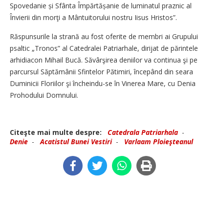
Spovedanie și Sfânta Împărtășanie de luminatul praznic al
Învierii din morţi a Mântuitorului nostru Iisus Hristos”.
Răspunsurile la strană au fost oferite de membri ai Grupului
psaltic „Tronos” al Catedralei Patriarhale, dirijat de părintele
arhidiacon Mihail Bucă. Săvârşirea deniilor va continua şi pe
parcursul Săptămânii Sfintelor Pătimiri, începând din seara
Duminicii Floriilor şi încheindu-se în Vinerea Mare, cu Denia
Prohodului Domnului.
Citeşte mai multe despre:
Catedrala Patriarhala
-
Denie
-
Acatistul Bunei Vestiri
-
Varlaam Ploieşteanul