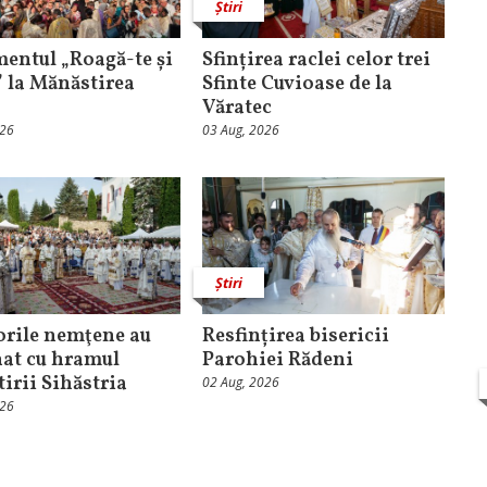
Știri
entul „Roagă-te și
Sfințirea raclei celor trei
” la Mănăstirea
Sfinte Cuvioase de la
Văratec
026
03 Aug, 2026
Știri
orile nemţene au
Resfințirea bisericii
at cu hramul
Parohiei Rădeni
irii Sihăstria
02 Aug, 2026
026