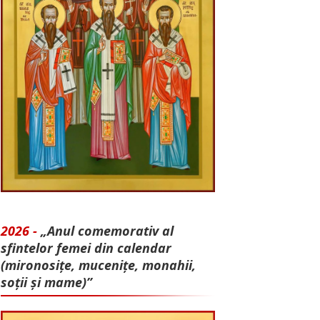
2026 -
„Anul comemorativ al
sfintelor femei din calendar
(mironosițe, mu­cenițe, monahii,
soții și mame)”