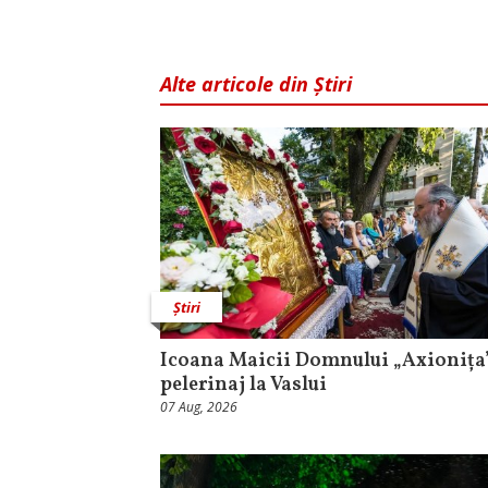
Alte articole din Știri
Știri
Icoana Maicii Domnului „Axionița”
pelerinaj la Vaslui
07 Aug, 2026