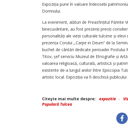
Expoziția pune în valoare îndeosebi patrimoniul r
Domnului.
La eveniment, alături de Preasfințitul Părinte V
binecuvântare, au fost prezenți preoți consilieri
personalități ale vieții culturale tulcene și ele
prezența Corului ,,Carpe in Deum” de la Semina
buchet de cântări dedicate perioadei Postului Ma
Titov, șef serviciu Muzeul de Etnografie și Artă
valoarea religioasă, culturală, artistică și pat
existente de‑a lungul anilor între Episcopia Tulci
artistic local. Expoziția va fi deschisă publiculu
Citeşte mai multe despre:
expozitie
-
Vi
Populară Tulcea