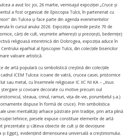
cea a avut loc joi, 26 martie, vernisajul expoziției „Cruce și
mentul a fost organizat de Episcopia Tulcii, în parteneriat cu
imion” din Tulcea și face parte din agenda evenimentelor
derula în cursul anului 2026. Expoziția cuprinde peste 70 de
tornice, cărți de cult, veșminte arhierești și preoțești, bedernițe)
ctivă religioasă interetnică din Dobrogea, expoziția aduce în
entrului eparhial al Episcopiei Tulcii, din colecțiile bisericilor
 mare valoare artistică.
e de artă populară cu simbolistică creștină din colecțiile
cadrul ICEM Tulcea: icoane de vatră, crucea casei, pristornice
, lut sau metal, cu însemnele religioase IC XC NI KA – „Iisus
bi ștergare și covoare decorate cu motive precum oul
istornicul, steaua, crinul, ramuri, vița-de-vie, porumbelul ș.a.)
u ornamente dispuse în formă de cruce). Prin simbolistica
le unei mentalităţi arhaice păstrate prin tradiţie, prin arta plină
xecuţiei tehnice, piesele expuse constituie elemente de artă
nt prezentate și câteva obiecte de cult și de devoțiune
a și Egipt), evidențiind dimensiunea universală a creștinismului.