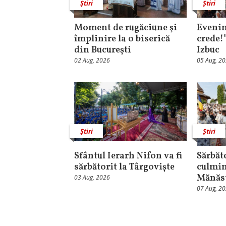
Știri
Știri
Moment de rugăciune şi
Evenim
împlinire la o biserică
crede!
din Bucureşti
Izbuc
02 Aug, 2026
05 Aug, 2
Știri
Știri
Sfântul Ierarh Nifon va fi
Sărbăt
sărbătorit la Târgoviște
culmin
Mănăst
03 Aug, 2026
07 Aug, 2