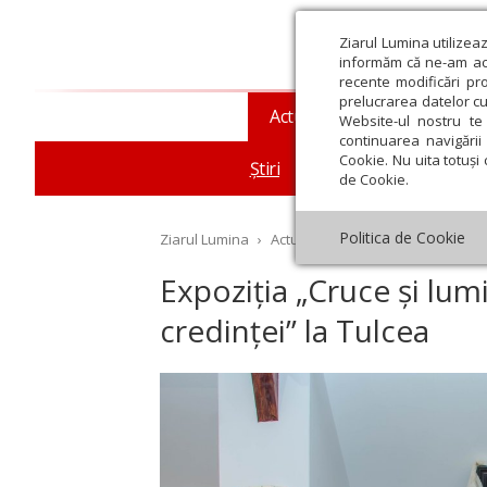
Ziarul Lumina utilizea
informăm că ne-am actu
recente modificări pr
prelucrarea datelor cu
Actualitate religioasă
T
Website-ul nostru te 
continuarea navigării 
Cookie. Nu uita totuși 
Știri
Mesaje și cuvântări
de Cookie.
Politica de Cookie
Ziarul Lumina
›
Actualitate religioasă
›
Știri
›
Ex
Expoziția „Cruce și lumi
credinței” la Tulcea
st
Septembrie
Octombrie
Noiembrie
Decembrie
Ianuar