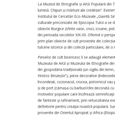
La Muzeul de Etnografie și Artă Populară din Tul
lumină. Chipuri și mărturii ale credinței”. Eveni
Institutul de Cercetări Eco-Muzeale „Gavrilă S
culturale preconizate de Episcopia Tulcii a se 
obiecte liturgice (sfinte vase, cruci, icoane, pis
din perioada secolelor XIX‑XX. Oferind o perspe
prim plan obiecte de cult provenite din colecția C
tulcene istorice și din colecții particulare, de o
Pieselor de cult bisericesc li se adaugă element
Muzeului de Artă și Muzeului de Etnografie din 
din gospodăria tradițională (un sigiliu din lemn
Hristos Biruiește”), piese decorative (îndeose
încondeiat, cozonacul, crucea, pistornicul sau pr
și de port (cămașa cu barburi/clini decorată c
motivelor populare care încifrează semnificaţii a
de fantezie şi rafinament, prin virtuozitatea e
definitorie pentru creaţia noastră populară. Su
provenite din Orientul Apropiat și Africa (Etiopi