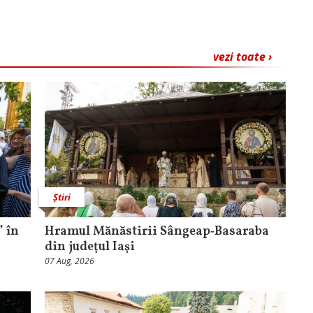
vezi toate ›
Știri
 în
Hramul Mănăstirii Sângeap‑Basaraba
din judeţul Iaşi
07 Aug, 2026