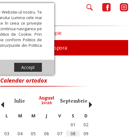
e Website-ul nostru. Te
iarului Lumina cele mai
ce în ceea ce privește
a continua navigarea pe
Opinii
Filantropie
iticii de Cookie. Prin
ie conform Politicii de
trucțiunile din Politica
In memoriam
Diaspora
Accept
Calendar ortodox
‹
›
August
Iulie
Septembrie
Octombrie
Noiembri
2026
L
M
M
J
V
S
D
01
02
03
04
05
06
07
08
09