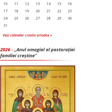
10
11
12
13
14
15
16
17
18
19
20
21
22
23
24
25
26
27
28
29
30
31
Vezi calendar crestin ortodox »
2026 -
„Anul omagial al pastorației
familiei creștine”