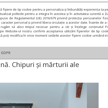
ză fişiere de tip cookie pentru a personaliza și îmbunătăți experiența ta p
alizat politicile pentru a integra în acestea și în activitatea curentă a Z
opuse de Regulamentul (UE) 2016/679 privind protecția persoanelor fizi
 caracter personal și privind libera circulație a acestor date. Înainte de 
eologie și spiritualitate
Educaţie și Cultură
Societate
rugăm să aloci timpul necesar pentru a citi și înțelege conținutul Pol
pe Website-ul nostru confirmi acceptarea utilizării fişierelor de tip cook
că poți modifica în orice moment setările acestor fişiere cookie urmând ins
An omagial
Comunicate de presă
Documentar
GDPR
poziția „Cruce și lumină. Chipuri și mărturii ale credinței” la Tulcea
nă. Chipuri și mărturii ale
ie
Februarie
Martie
Aprilie
Mai
Iunie