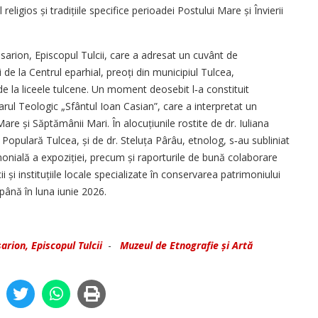
eligios și tradițiile specifice perioadei Postului Mare și Învierii
isarion, Episcopul Tulcii, care a adresat un cuvânt de
 de la Centrul eparhial, preoți din municipiul Tulcea,
vi de la liceele tulcene. Un moment deosebit l‑a constituit
rul Teologic „Sfântul Ioan Casian”, care a interpretat un
re și Săptămânii Mari. În alocuțiunile rostite de dr. Iuliana
 Populară Tulcea, și de dr. Steluța Pârâu, etnolog, s‑au subliniat
rimonială a expoziției, precum și raporturile de bună colaborare
i și instituțiile locale specializate în conservarea patrimoniului
i până în luna iunie 2026.
sarion, Episcopul Tulcii
-
Muzeul de Etnografie și Artă