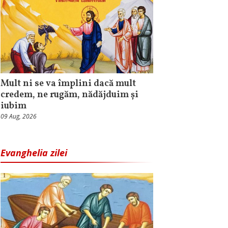
Mult ni se va împlini dacă mult
credem, ne rugăm, nădăjduim și
iubim
09 Aug, 2026
Evanghelia zilei