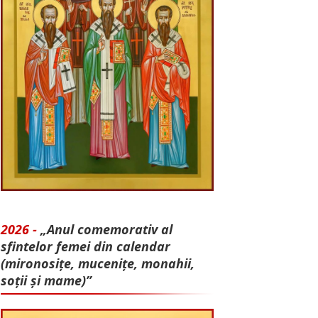
2026 -
„Anul comemorativ al
sfintelor femei din calendar
(mironosițe, mu­cenițe, monahii,
soții și mame)”