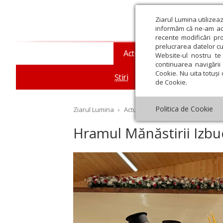
Ziarul Lumina utilizea
informăm că ne-am actu
recente modificări pr
prelucrarea datelor cu
Actualitate religioasă
T
Website-ul nostru te 
continuarea navigării 
Cookie. Nu uita totuși 
Știri
Mesaje și cuvântări
de Cookie.
Politica de Cookie
Ziarul Lumina
›
Actualitate religioasă
›
Știri
›
Hr
Hramul Mănăstirii Izbu
st
Septembrie
Octombrie
Noiembrie
Decembrie
Ianuar