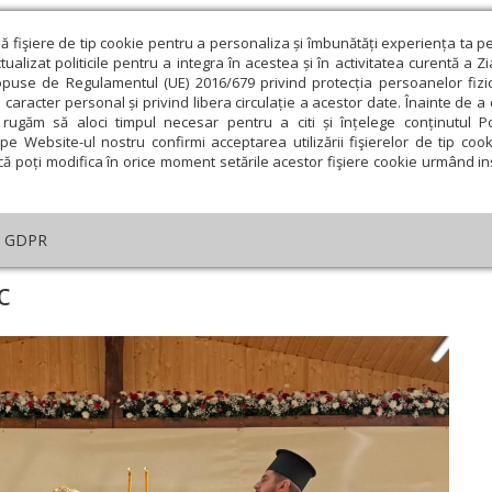
ză fişiere de tip cookie pentru a personaliza și îmbunătăți experiența ta p
alizat politicile pentru a integra în acestea și în activitatea curentă a Z
opuse de Regulamentul (UE) 2016/679 privind protecția persoanelor fizi
 caracter personal și privind libera circulație a acestor date. Înainte de 
eologie și spiritualitate
Educaţie și Cultură
Societate
rugăm să aloci timpul necesar pentru a citi și înțelege conținutul Pol
pe Website-ul nostru confirmi acceptarea utilizării fişierelor de tip cook
că poți modifica în orice moment setările acestor fişiere cookie urmând ins
An omagial
Comunicate de presă
Documentar
GDPR
amul Mănăstirii Izbuc
c
ie
Februarie
Martie
Aprilie
Mai
Iunie