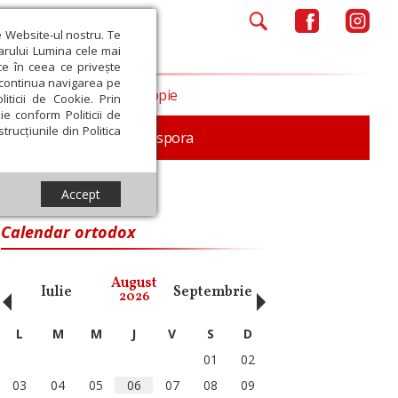
e Website-ul nostru. Te
iarului Lumina cele mai
ce în ceea ce privește
a continua navigarea pe
Opinii
Filantropie
iticii de Cookie. Prin
ie conform Politicii de
trucțiunile din Politica
In memoriam
Diaspora
Accept
Calendar ortodox
‹
›
August
Iulie
Septembrie
Octombrie
Noiembri
2026
L
M
M
J
V
S
D
01
02
03
04
05
06
07
08
09