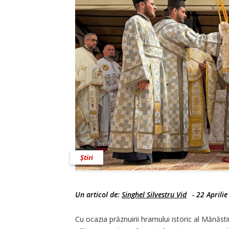
Știri
Un articol de:
Singhel Silvestru Vid
-
22 Aprili
Cu ocazia prăznuirii hramului istoric al Mănăstir