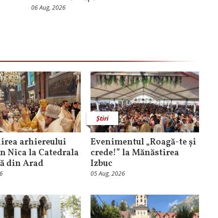
06 Aug, 2026
Știri
rea arhiereului
Evenimentul „Roagă-te și
n Nica la Catedrala
crede!” la Mănăstirea
că din Arad
Izbuc
26
05 Aug, 2026