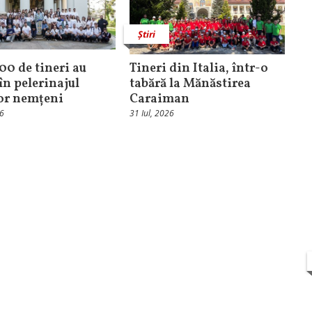
Știri
100 de tineri au
Tineri din Italia, într-o
în pelerinajul
tabără la Mănăstirea
lor nemțeni
Caraiman
26
31 Iul, 2026