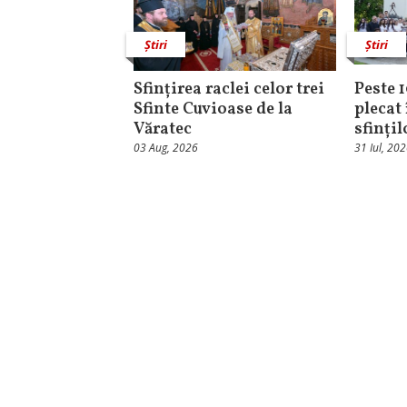
Știri
Știri
Sfințirea raclei celor trei
Peste 
Sfinte Cuvioase de la
plecat 
Văratec
sfinți
03 Aug, 2026
31 Iul, 20