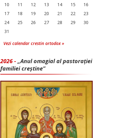
10
11
12
13
14
15
16
17
18
19
20
21
22
23
24
25
26
27
28
29
30
31
Vezi calendar crestin ortodox »
2026 -
„Anul omagial al pastorației
familiei creștine”