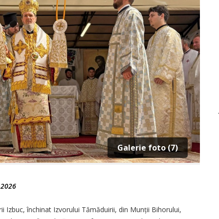
Galerie foto (7)
e 2026
ii Izbuc, închinat Izvorului Tămăduirii, din Munții Bihorului,