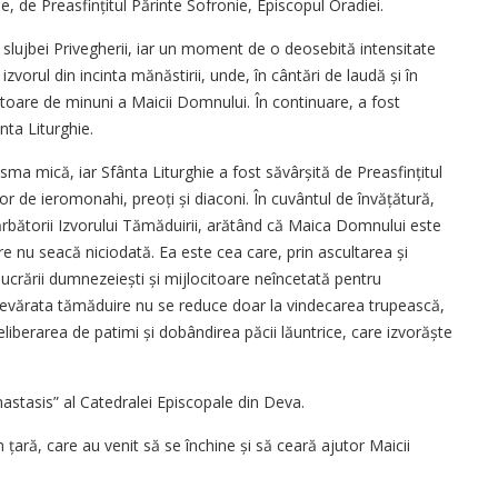
ie, de Prea­sfințitul Părinte Sofronie, Episcopul Oradiei.
 slujbei Privegherii, iar un moment de o deosebită intensitate
zvorul din incinta mănăstirii, unde, în cântări de laudă și în
ătoare de minuni a Maicii Domnului. În continuare, a fost
nta Liturghie.
sma mică, iar Sfânta Liturghie a fost săvârșită de Prea­sfințitul
r de ieromonahi, preoți și diaconi. În cuvântul de învățătură,
 sărbătorii Izvorului Tămăduirii, arătând că Maica Domnului este
re nu seacă niciodată. Ea este cea care, prin ascultarea și
lucrării dumnezeiești și mijlocitoare neîncetată pentru
adevărata tămăduire nu se reduce doar la vindecarea trupească,
 eliberarea de patimi și dobândirea păcii lăuntrice, care izvorăște
nastasis” al Catedralei Episcopale din Deva.
n țară, care au venit să se închine și să ceară ajutor Maicii