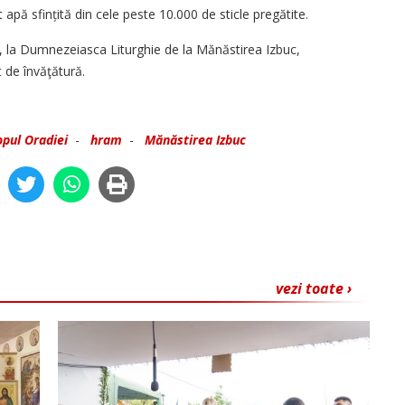
t apă sfințită din cele peste 10.000 de sticle pregătite.
, la Dumnezeiasca Liturghie de la Mănăstirea Izbuc,
t de învăţătură.
opul Oradiei
-
hram
-
Mănăstirea Izbuc
vezi toate ›