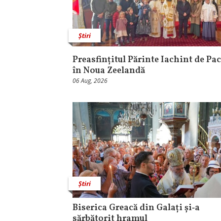
Știri
Preasfințitul Părinte Iachint de Pac
în Noua Zeelandă
06 Aug, 2026
Știri
Biserica Greacă din Galați și‑a
sărbătorit hramul