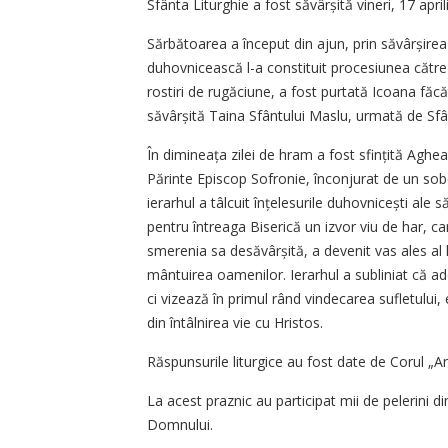
Sfânta Liturghie a fost săvârșită vineri, 17 april
Sărbătoarea a început din ajun, prin săvârșirea
duhovnicească l-a constituit procesiunea către i
rostiri de rugăciune, a fost purtată Icoana făc
săvârșită Taina Sfântului Maslu, urmată de Sfâ
În dimineața zilei de hram a fost sfințită Aghea
Părinte Episcop Sofronie, înconjurat de un sobo
ierarhul a tâlcuit înțelesurile duhovnicești ale
pentru întreaga Biserică un izvor viu de har, ca
smerenia sa desăvârșită, a devenit vas ales al 
mântuirea oamenilor. Ierarhul a subliniat că 
ci vizează în primul rând vindecarea sufletului,
din întâlnirea vie cu Hristos.
Răspunsurile liturgice au fost date de Corul „A
La acest praznic au participat mii de pelerini di
Domnului.