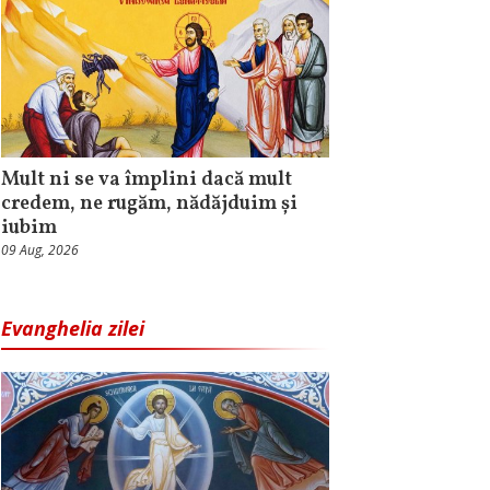
Mult ni se va împlini dacă mult
credem, ne rugăm, nădăjduim și
iubim
09 Aug, 2026
Evanghelia zilei