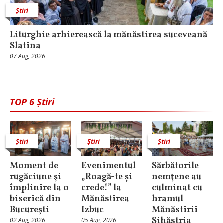
Știri
Liturghie arhierească la mănăstirea suceveană
Slatina
07 Aug, 2026
TOP 6 Știri
Știri
Știri
Știri
Moment de
Evenimentul
Sărbătorile
rugăciune şi
„Roagă-te și
nemţene au
împlinire la o
crede!” la
culminat cu
biserică din
Mănăstirea
hramul
Bucureşti
Izbuc
Mănăstirii
Sihăstria
02 Aug, 2026
05 Aug, 2026