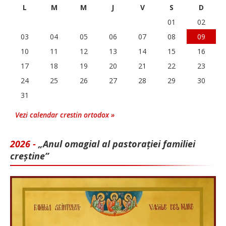
L
M
M
J
V
S
D
01
02
03
04
05
06
07
08
09
10
11
12
13
14
15
16
17
18
19
20
21
22
23
24
25
26
27
28
29
30
31
Vezi calendar crestin ortodox »
2026 -
„Anul omagial al pastorației familiei
creștine”