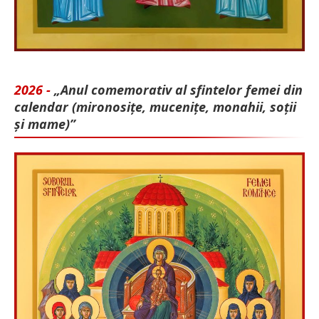
2026 -
„Anul comemorativ al sfintelor femei din
calendar (mironosițe, mu­cenițe, monahii, soții
și mame)”