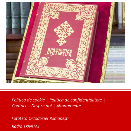
Politica de cookie
|
Politica de confidențialitate
|
Contact
|
Despre noi
|
Abonamente
|
Fototeca Ortodoxiei Românești
Radio TRINITAS