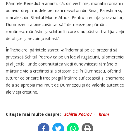
Părintele Benedict a amintit că, din vechime, monahii români i-
au avut drept modele pe marii nevoitori din Sinai, Palestina și,
mai ales, din Sfântul Munte Athos. Pentru credința și râvna lor,
Dumnezeu i-a binecuvântat să întemeieze pe pământ
românesc mănăstiri și schituri în care s-au păstrat tradiția vieții
de obște și nevoința isihastă.
În încheiere, părintele stareț i-a îndemnat pe cei prezenți să
privească Schitul Pocrov ca pe un loc al rugăciunii, al smereniei
și al jertfei, unde continuitatea vieții duhovnicești rămâne o
mărturie vie a credinței și a statorniciei în Dumnezeu, oferind
tuturor celor care îi trec pragul întărire sufletească și chemarea
de a se apropia mai mult de Dumnezeu și de valorile autentice
ale vieții creștine.
Citeşte mai multe despre:
Schitul Pocrov
-
hram