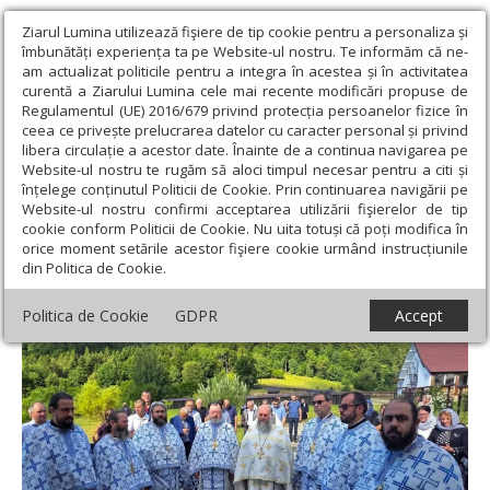
Ziarul Lumina utilizează fişiere de tip cookie pentru a personaliza și
îmbunătăți experiența ta pe Website-ul nostru. Te informăm că ne-
am actualizat politicile pentru a integra în acestea și în activitatea
curentă a Ziarului Lumina cele mai recente modificări propuse de
Regulamentul (UE) 2016/679 privind protecția persoanelor fizice în
ceea ce privește prelucrarea datelor cu caracter personal și privind
libera circulație a acestor date. Înainte de a continua navigarea pe
Website-ul nostru te rugăm să aloci timpul necesar pentru a citi și
Ziarul Lumina
›
Actualitate religioasă
›
Știri
›
Hramul Schitului
înțelege conținutul Politicii de Cookie. Prin continuarea navigării pe
Pocrov din județul Neamț
Website-ul nostru confirmi acceptarea utilizării fişierelor de tip
cookie conform Politicii de Cookie. Nu uita totuși că poți modifica în
Hramul Schitului Pocrov din județul Neamț
orice moment setările acestor fişiere cookie urmând instrucțiunile
din Politica de Cookie.
Politica de Cookie
GDPR
Accept