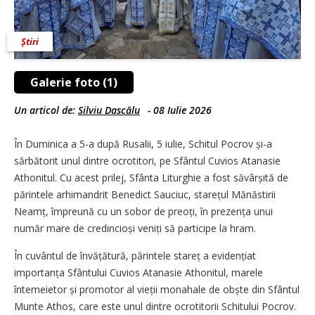
Știri
Galerie foto (1)
Un articol de:
Silviu Dascălu
-
08 Iulie 2026
În Duminica a 5-a după Rusalii, 5 iulie, Schitul Pocrov și-a
sărbătorit unul dintre ocrotitori, pe Sfântul Cuvios Atanasie
Athonitul. Cu acest prilej, Sfânta Liturghie a fost săvârșită de
părintele arhimandrit Benedict Sauciuc, starețul Mănăstirii
Neamț, împreună cu un sobor de preoți, în prezența unui
număr mare de credincioși veniți să participe la hram.
În cuvântul de învățătură, părintele stareț a evidențiat
importanța Sfântului Cuvios Atanasie Athonitul, marele
întemeietor și promotor al vieții monahale de obște din Sfântul
Munte Athos, care este unul dintre ocrotitorii Schitului Pocrov.