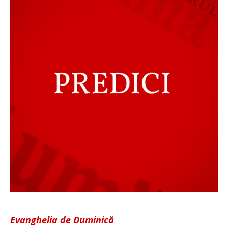
Evanghelia de Duminică