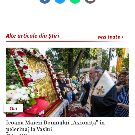
Alte articole din Știri
vezi toate ›
Știri
Icoana Maicii Domnului „Axionița” în
pelerinaj la Vaslui