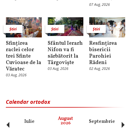
07 Aug, 2026
Știri
Știri
Știri
Sfințirea
Sfântul Ierarh
Resfințirea
raclei celor
Nifon va fi
bisericii
trei Sfinte
sărbătorit la
Parohiei
Cuvioase de la
Târgoviște
Rădeni
Văratec
03 Aug, 2026
02 Aug, 2026
03 Aug, 2026
Calendar ortodox
‹
›
August
Iulie
Septembrie
O
2026