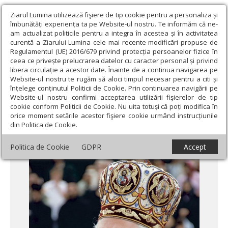
Ziarul Lumina utilizează fişiere de tip cookie pentru a personaliza și
îmbunătăți experiența ta pe Website-ul nostru. Te informăm că ne-
am actualizat politicile pentru a integra în acestea și în activitatea
curentă a Ziarului Lumina cele mai recente modificări propuse de
Regulamentul (UE) 2016/679 privind protecția persoanelor fizice în
ceea ce privește prelucrarea datelor cu caracter personal și privind
libera circulație a acestor date. Înainte de a continua navigarea pe
Website-ul nostru te rugăm să aloci timpul necesar pentru a citi și
Ziarul Lumina
›
Actualitate religioasă
›
Știri
›
Hristos S-a golit de
înțelege conținutul Politicii de Cookie. Prin continuarea navigării pe
slavă pentru a Se putea jertfi pentru oameni
Website-ul nostru confirmi acceptarea utilizării fişierelor de tip
cookie conform Politicii de Cookie. Nu uita totuși că poți modifica în
Hristos S-a golit de slavă pentru a Se putea
orice moment setările acestor fişiere cookie urmând instrucțiunile
din Politica de Cookie.
jertfi pentru oameni
Politica de Cookie
GDPR
Accept