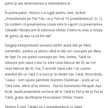
parte îşi are dimensiunea şi intensitatea ei.
În prima parte, Hristos s-a rugat pentru Sine, zicând:
„Preaslăveşte pe Fiul Tău, ca şi Fiul să Te preaslăvească“ (v. 1).
Să credem că preamărirea Unuia este în raport cu preamărirea
Celuilalt? Nicidecum! În interiorul Sfintei Treimi nu este o relaţie
de genul „îţi dau ca să îmi dai“.
Exegeţii interpretează versetul astfel: arată-Mă pe Mine
oamenilor, pentru ca atunci când ei Mă vor cunoaşte pe Mine,
de fapt Te vor putea cunoaşte pe Tine. Vedeţi, Tatăl Se
slăveşte prin slava Celui Ce este Unul-Născut din El, iar Cel
Unul-Născut din El, Fiul, Îi acordă slava care I Se cuvine,
arătând din ce Tată S-a născut; la rândul Său Tatăl, întorcându-
I slava - cum spune părintele Dumitru Stăniloae - arată al cui
Tată este, adică al lui Hristos - Fiul lui Dumnezeu întrupat. Aşa
încât, lauda preamăririi va trece de la Tatăl la Fiul şi de la Fiul la
Tatăl, graţie deofiinţimii Persoanelor Sfintei Treimi.
Hristos Îi cere Tatălui să-L preaslăvească cu slava