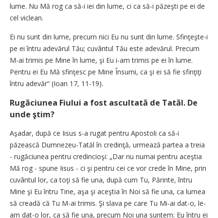
lume. Nu Mă rog ca să-i iei din lume, ci ca să-i păzeşti pe ei de
cel viclean.
Ei nu sunt din lume, precum nici Eu nu sunt din lume. Sfinţeşte-i
pe ei întru adevărul Tău; cuvântul Tău este adevărul. Precum
M-ai trimis pe Mine în lume, şi Eu i-am trimis pe ei în lume.
Pentru ei Eu Mă sfinţesc pe Mine Însumi, ca şi ei să fie sfinţiţi
întru adevăr“ (Ioan 17, 11-19).
Rugăciunea Fiului a fost ascultată de Tatăl. De
unde ştim?
Aşadar, după ce Iisus s-a rugat pentru Apostoli ca să-i
păzească Dumnezeu-Tatăl în credinţă, urmează partea a treia
- rugăciunea pentru credincioşi: „Dar nu numai pentru aceştia
Mă rog - spune Iisus - ci şi pentru cei ce vor crede în Mine, prin
cuvântul lor, ca toţi să fie una, după cum Tu, Părinte, întru
Mine şi Eu întru Tine, aşa şi aceştia în Noi să fie una, ca lumea
să creadă că Tu M-ai trimis. Şi slava pe care Tu Mi-ai dat-o, le-
am dat-o lor, ca să fie una, precum Noi una suntem: Eu întru ei