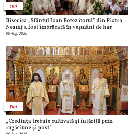
Știri
Biserica „Sfântul Ioan Botezătorul” din Piatra
Neamț a fost îmbrăcată în veșmânt de har
09 Aug, 2026
Știri
„Credința trebuie cultivată şi întărită prin
rugăciune și post”
09 Aug, 2026