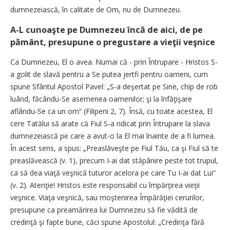
dumnezeiască, în calitate de Om, nu de Dumnezeu.
A-L cunoaşte pe Dumnezeu încă de aici, de pe
pământ, presupune o pregustare a vieţii veşnice
Ca Dumnezeu, El o avea. Numai că - prin Întrupare - Hristos S-
a golit de slavă pentru a Se putea jertfi pentru oameni, cum
spune Sfântul Apostol Pavel: „S-a deşertat pe Sine, chip de rob
luând, făcându-Se asemenea oamenilor; şi la înfăţişare
aflându-Se ca un om“ (Filipeni 2, 7). Însă, cu toate acestea, El
cere Tatălui să arate că Fiul S-a ridicat prin Întrupare la slava
dumnezeiască pe care a avut-o la El mai înainte de a fi lumea.
În acest sens, a spus: „Preaslăveşte pe Fiul Tău, ca şi Fiul să te
preaslăvească (v. 1), precum I-ai dat stăpânire peste tot trupul,
ca să dea viaţă veşnică tuturor acelora pe care Tu I-ai dat Lui“
(v. 2). Atenţie! Hristos este responsabil cu împărţirea vieţii
veşnice. Viaţa veşnică, sau moştenirea Împărăţiei cerurilor,
presupune ca preamărirea lui Dumnezeu să fie vădită de
credinţă şi fapte bune, căci spune Apostolul: „Credinţa fără