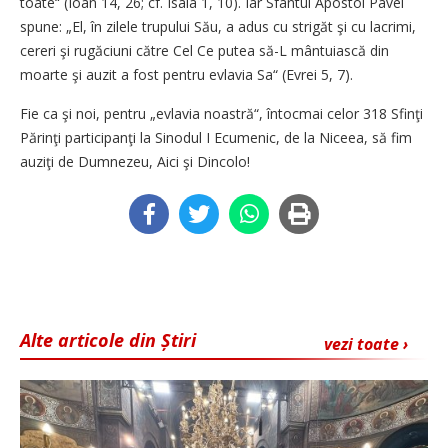
toate“ (Ioan 14, 26; cf. Isaia 1, 10). Iar Sfântul Apostol Pavel
spune: „El, în zilele trupului Său, a adus cu strigăt şi cu lacrimi,
cereri şi rugăciuni către Cel Ce putea să-L mântuiască din
moarte şi auzit a fost pentru evlavia Sa“ (Evrei 5, 7).
Fie ca şi noi, pentru „evlavia noastră“, întocmai celor 318 Sfinţi
Părinţi participanţi la Sinodul I Ecumenic, de la Niceea, să fim
auziţi de Dumnezeu, Aici şi Dincolo!
Alte articole din Știri
vezi toate ›