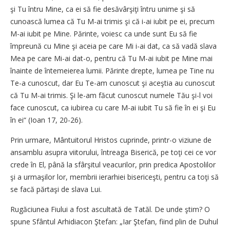
şi Tu întru Mine, ca ei să fie desăvârşiţi întru unime şi să
cunoască lumea că Tu M-ai trimis şi că i-ai iubit pe ei, precum
M-ai iubit pe Mine. Părinte, voiesc ca unde sunt Eu să fie
împreună cu Mine şi aceia pe care Mi i-ai dat, ca să vadă slava
Mea pe care Mi-ai dat-o, pentru că Tu M-ai iubit pe Mine mai
înainte de întemeierea lumii. Părinte drepte, lumea pe Tine nu
Te-a cunoscut, dar Eu Te-am cunoscut şi aceştia au cunoscut
că Tu M-ai trimis. Şi le-am făcut cunoscut numele Tău şi-l voi
face cunoscut, ca iubirea cu care M-ai iubit Tu să fie în ei şi Eu
în ei“ (Ioan 17, 20-26).
Prin urmare, Mântuitorul Hristos cuprinde, printr-o viziune de
ansamblu asupra viitorului, întreaga Biserică, pe toţi cei ce vor
crede în El, până la sfârşitul veacurilor, prin predica Apostolilor
şi a urmaşilor lor, membrii ierarhiei bisericeşti, pentru ca toţi să
se facă părtaşi de slava Lui.
Rugăciunea Fiului a fost ascultată de Tatăl. De unde ştim? O
spune Sfântul Arhidiacon Ştefan: „Iar Ştefan, fiind plin de Duhul