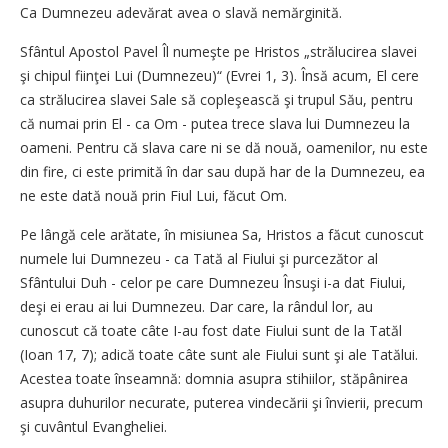
Ca Dumnezeu adevărat avea o slavă nemărginită.
Sfântul Apostol Pavel Îl numeşte pe Hristos „strălucirea slavei
şi chipul fiinţei Lui (Dumnezeu)“ (Evrei 1, 3). Însă acum, El cere
ca strălucirea slavei Sale să copleşească şi trupul Său, pentru
că numai prin El - ca Om - putea trece slava lui Dumnezeu la
oameni. Pentru că slava care ni se dă nouă, oamenilor, nu este
din fire, ci este primită în dar sau după har de la Dumnezeu, ea
ne este dată nouă prin Fiul Lui, făcut Om.
Pe lângă cele arătate, în misiunea Sa, Hristos a făcut cunoscut
numele lui Dumnezeu - ca Tată al Fiului şi purcezător al
Sfântului Duh - celor pe care Dumnezeu Însuşi i-a dat Fiului,
deşi ei erau ai lui Dumnezeu. Dar care, la rândul lor, au
cunoscut că toate câte I-au fost date Fiului sunt de la Tatăl
(Ioan 17, 7); adică toate câte sunt ale Fiului sunt şi ale Tatălui.
Acestea toate înseamnă: domnia asupra stihiilor, stăpânirea
asupra duhurilor necurate, puterea vindecării şi învierii, precum
şi cuvântul Evangheliei.