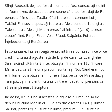
Sfinţii Apostoli, deşi au fost din lume, au fost consacraţi slujirii
lui Dumnezeu; de aceea putem spune că ei au fost daţi de Fiul
pentru a fi în slujba Tatălui. Căci toate sunt comune Lui şi
Tatălui. El Însuşi a spus: „Şi toate ale Mele sunt ale Tale, şi ale
Tale sunt ale Mele şi M-am preaslăvit întru ei“ (v. 10), aceste
„toate“ fiind: Fiinţa, Firea, Voia, Sfatul, Stăpânia, Puterea,
Înţelepciunea şi Bunătatea.
În continuare, Fiul se roagă pentru întărirea comuniunii celor ce
cred în El şi au dragoste faţă de El şi de cuvântul Evangheliei
Sale, zicând: „Părinte Sfinte, păzeşte-i în numele Tău, în care
Mi i-ai dat, ca să fie una precum suntem şi Noi. Când eram cu
ei în lume, Eu îi păzeam în numele Tău, pe cei ce Mi i-ai dat; şi
i-am păzit şi n-a pierit nici unul dintre ei, decât fiul pierzării, ca
să se împlinească Scriptura.
Iar acum, vin la Tine şi acestea le grăiesc în lume, ca să fie
deplină bucuria Mea în ei. Eu le-am dat cuvântul Tău, şi lumea
i-a urât, pentru că nu sunt din lume, precum Eu nu sunt din