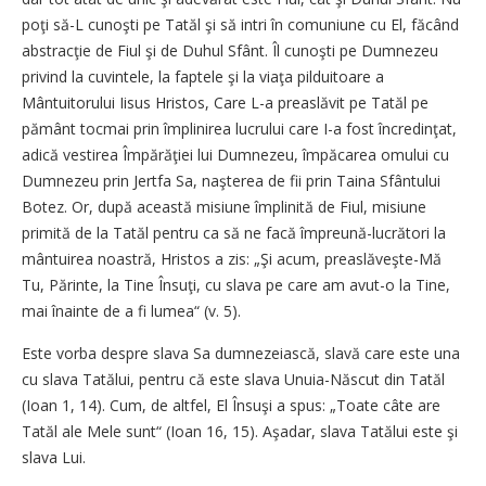
poţi să-L cunoşti pe Tatăl şi să intri în comuniune cu El, făcând
abstracţie de Fiul şi de Duhul Sfânt. Îl cunoşti pe Dumnezeu
privind la cuvintele, la faptele şi la viaţa pilduitoare a
Mântuitorului Iisus Hristos, Care L-a preaslăvit pe Tatăl pe
pământ tocmai prin împlinirea lucrului care I-a fost încredinţat,
adică vestirea Împărăţiei lui Dumnezeu, împăcarea omului cu
Dumnezeu prin Jertfa Sa, naşterea de fii prin Taina Sfântului
Botez. Or, după această misiune împlinită de Fiul, misiune
primită de la Tatăl pentru ca să ne facă împreună-lucrători la
mântuirea noastră, Hristos a zis: „Şi acum, preaslăveşte-Mă
Tu, Părinte, la Tine Însuţi, cu slava pe care am avut-o la Tine,
mai înainte de a fi lumea“ (v. 5).
Este vorba despre slava Sa dumnezeiască, slavă care este una
cu slava Tatălui, pentru că este slava Unuia-Născut din Tatăl
(Ioan 1, 14). Cum, de altfel, El Însuşi a spus: „Toate câte are
Tatăl ale Mele sunt“ (Ioan 16, 15). Aşadar, slava Tatălui este şi
slava Lui.