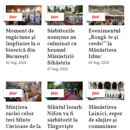
Știri
Știri
Știri
Moment de
Sărbătorile
Evenimentul
rugăciune şi
nemţene au
„Roagă-te și
împlinire la o
culminat cu
crede!” la
biserică din
hramul
Mănăstirea
Bucureşti
Mănăstirii
Izbuc
Sihăstria
02 Aug, 2026
05 Aug, 2026
07 Aug, 2026
Știri
Știri
Știri
Sfințirea
Sfântul Ierarh
Mănăstirea
raclei celor
Nifon va fi
Lainici, reper
trei Sfinte
sărbătorit la
de slujire şi
Cuvioase de la
Târgoviște
comuniune