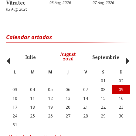
Văratec
03 Aug, 2026
07 Aug, 2026
03 Aug, 2026
Calendar ortodox
‹
›
August
Iulie
Septembrie
O
2026
L
M
M
J
V
S
D
01
02
03
04
05
06
07
08
09
10
11
12
13
14
15
16
17
18
19
20
21
22
23
24
25
26
27
28
29
30
31