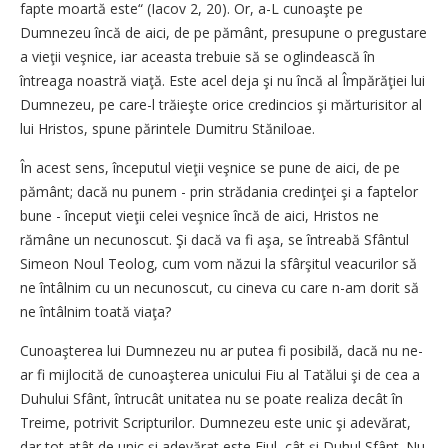
fapte moartă este“ (Iacov 2, 20). Or, a-L cunoaşte pe
Dumnezeu încă de aici, de pe pământ, presupune o pregustare
a vieţii veşnice, iar aceasta trebuie să se oglindească în
întreaga noastră viaţă. Este acel deja şi nu încă al Împărăţiei lui
Dumnezeu, pe care-l trăieşte orice credincios şi mărturisitor al
lui Hristos, spune părintele Dumitru Stăniloae.
În acest sens, începutul vieţii veşnice se pune de aici, de pe
pământ; dacă nu punem - prin strădania credinţei şi a faptelor
bune - început vieţii celei veşnice încă de aici, Hristos ne
rămâne un necunoscut. Şi dacă va fi aşa, se întreabă Sfântul
Simeon Noul Teolog, cum vom năzui la sfârşitul veacurilor să
ne întâlnim cu un necunoscut, cu cineva cu care n-am dorit să
ne întâlnim toată viaţa?
Cunoaşterea lui Dumnezeu nu ar putea fi posibilă, dacă nu ne-
ar fi mijlocită de cunoaşterea unicului Fiu al Tatălui şi de cea a
Duhului Sfânt, întrucât unitatea nu se poate realiza decât în
Treime, potrivit Scripturilor. Dumnezeu este unic şi adevărat,
dar tot atât de unic şi adevărat este Fiul, cât şi Duhul Sfânt. Nu