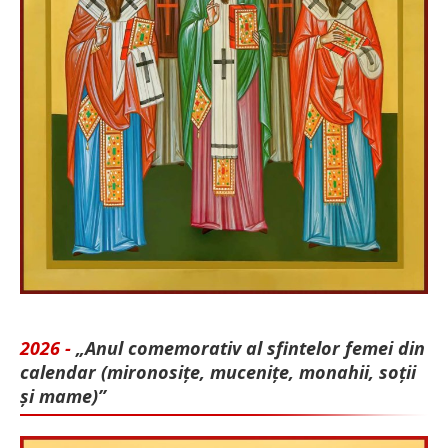
2026 -
„Anul comemorativ al sfintelor femei din
calendar (mironosițe, mu­cenițe, monahii, soții
și mame)”