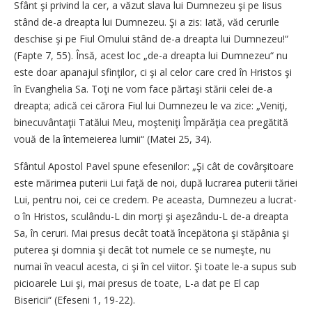
Sfânt şi privind la cer, a văzut slava lui Dumnezeu şi pe Iisus
stând de-a dreapta lui Dumnezeu. Şi a zis: Iată, văd cerurile
deschise şi pe Fiul Omului stând de-a dreapta lui Dumnezeu!“
(Fapte 7, 55). Însă, acest loc „de-a dreapta lui Dumnezeu“ nu
este doar apanajul sfinţilor, ci şi al celor care cred în Hristos şi
în Evanghelia Sa. Toţi ne vom face părtaşi stării celei de-a
dreapta; adică cei cărora Fiul lui Dumnezeu le va zice: „Veniţi,
binecuvântaţii Tatălui Meu, moşteniţi Împărăţia cea pregătită
vouă de la întemeierea lumii“ (Matei 25, 34).
Sfântul Apostol Pavel spune efesenilor: „Şi cât de covârşitoare
este mărimea puterii Lui faţă de noi, după lucrarea puterii tăriei
Lui, pentru noi, cei ce credem. Pe aceasta, Dumnezeu a lucrat-
o în Hristos, sculându-L din morţi şi aşezându-L de-a dreapta
Sa, în ceruri. Mai presus decât toată începătoria şi stăpânia şi
puterea şi domnia şi decât tot numele ce se numeşte, nu
numai în veacul acesta, ci şi în cel viitor. Şi toate le-a supus sub
picioarele Lui şi, mai presus de toate, L-a dat pe El cap
Bisericii“ (Efeseni 1, 19-22).