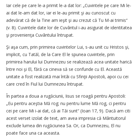
Iar cele pe care le-a primit le-a dat lor: „Cuvintele pe care Mi le-
ai dat le-am dat lor, iar ei le-au primit şi au cunoscut cu
adevărat că de la Tine am ieşit şi au crezut că Tu M-ai trimis“
(v. 8). Cuvintele date lor de Cuvântul i-au asigurat de identitatea
şi provenienţa Cuvântului întrupat.
Şi aşa cum, prin primirea cuvintelor Lui, s-au unit cu Hristos şi,
implicit, cu Tatăl, de la Care El le spunea cuvintele, prin
primirea harului lui Dumnezeu se realizează acea unitate harică
între noi şi El, fără ca cineva să se confunde cu El. Această
unitate a fost realizată mai întâi cu Sfinţii Apostoli, apoi cu cei
care cred în Fiul lui Dumnezeu întrupat.
În partea a doua a rugăciunii, Iisus se roagă pentru Apostoli:
„Eu pentru aceştia Mă rog; nu pentru lume Mă rog, ci pentru
cei pe care Mi i-ai dat, că ai Tăi sunt“ (Ioan 17, 9). Dacă am citi
acest verset izolat de text, am avea impresia că Mântuitorul
exclude lumea din rugăciunea Sa. Or, ca Dumnezeu, El nu
poate face una ca aceasta.