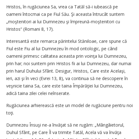
Hristos, în rugăciunea Sa, vrea ca Tatăl să-i iubească pe
oameni întocmai ca pe Fiul Său. Şi aceasta întrucât suntem
„moştenitori ai lui Dumnezeu şi împreună-moştenitori cu
Hristos“ (Romani 8, 17).
Interesantă este remarca părintelui Stăniloae, care spune că
Fiul este Fiu al lui Dumnezeu în mod ontologic, pe când
oamenii primesc calitatea aceasta prin voinţa lui Dumnezeu,
prin har; noi suntem prin Hristos fii ai lui Dumnezeu, dar numai
prin harul Duhului Sfânt. Desigur, Hristos, Care este Acelaşi,
ieri, azi şi în veci (Evrei 13, 8), va continua să ne descopere în
veşnicie taina Sa, care este taina Împărăţiei lui Dumnezeu,
adică taina zilei celei neînserate.
Rugăciunea arhierească este un model de rugăciune pentru noi
toţi.
Dumnezeu Însuşi ne-a învăţat să ne rugăm: „Mângâietorul,
Duhul Sfânt, pe Care Îl va trimite Tatăl, Acela vă va învăţa