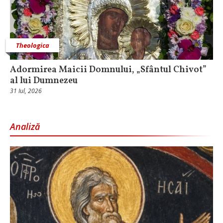
Theologica
Adormirea Maicii Domnului, „Sfântul Chivot”
al lui Dumnezeu
31 Iul, 2026
Analiză