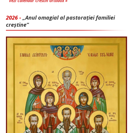
Vezi calendar crestin ortodox »
2026 -
„Anul omagial al pastorației familiei
creștine”