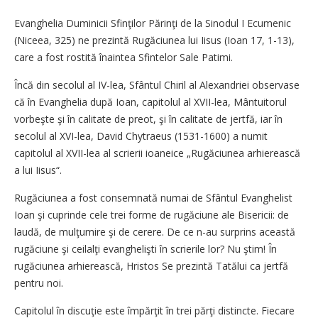
Evanghelia Duminicii Sfinţilor Părinţi de la Sinodul I Ecumenic
(Niceea, 325) ne prezintă Rugăciunea lui Iisus (Ioan 17, 1-13),
care a fost rostită înaintea Sfintelor Sale Patimi.
Încă din secolul al IV-lea, Sfântul Chiril al Alexandriei observase
că în Evanghelia după Ioan, capitolul al XVII-lea, Mântuitorul
vorbeşte şi în calitate de preot, şi în calitate de jertfă, iar în
secolul al XVI-lea, David Chytraeus (1531-1600) a numit
capitolul al XVII-lea al scrierii ioaneice „Rugăciunea arhierească
a lui Iisus“.
Rugăciunea a fost consemnată numai de Sfântul Evanghelist
Ioan şi cuprinde cele trei forme de rugăciune ale Bisericii: de
laudă, de mulţumire şi de cerere. De ce n-au surprins această
rugăciune şi ceilalţi evanghelişti în scrierile lor? Nu ştim! În
rugăciunea arhierească, Hristos Se prezintă Tatălui ca jertfă
pentru noi.
Capitolul în discuţie este împărţit în trei părţi distincte. Fiecare