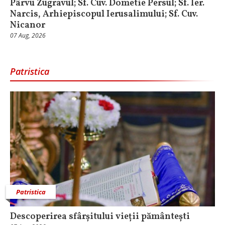
Pârvu Zugravul; Sf. Cuv. Dometie Persul; Sf. Ier.
Narcis, Arhiepiscopul Ierusalimului; Sf. Cuv.
Nicanor
07 Aug, 2026
Patristica
Patristica
Descoperirea sfârșitului vieții pământești