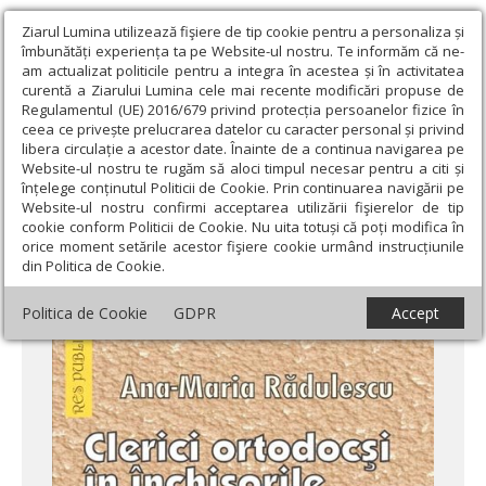
Ziarul Lumina utilizează fişiere de tip cookie pentru a personaliza și
îmbunătăți experiența ta pe Website-ul nostru. Te informăm că ne-
am actualizat politicile pentru a integra în acestea și în activitatea
curentă a Ziarului Lumina cele mai recente modificări propuse de
Regulamentul (UE) 2016/679 privind protecția persoanelor fizice în
ceea ce privește prelucrarea datelor cu caracter personal și privind
libera circulație a acestor date. Înainte de a continua navigarea pe
Website-ul nostru te rugăm să aloci timpul necesar pentru a citi și
Ziarul Lumina
›
Actualitate religioasă
›
Știri
›
Lansare de carte
înțelege conținutul Politicii de Cookie. Prin continuarea navigării pe
despre clericii ortodocşi în închisorile comuniste
Website-ul nostru confirmi acceptarea utilizării fişierelor de tip
cookie conform Politicii de Cookie. Nu uita totuși că poți modifica în
Lansare de carte despre clericii ortodocşi în
orice moment setările acestor fişiere cookie urmând instrucțiunile
din Politica de Cookie.
închisorile comuniste
Politica de Cookie
GDPR
Accept