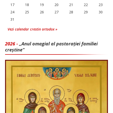
17
18
19
20
21
22
23
24
25
26
27
28
29
30
31
Vezi calendar crestin ortodox »
2026 -
„Anul omagial al pastorației familiei
creștine”