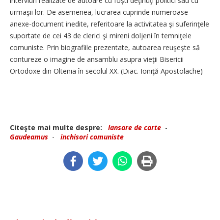
interviuri realizate de autoare cu foşti deţinuţi politici sau cu
urmaşii lor. De asemenea, lucrarea cuprinde numeroase
anexe-document inedite, referitoare la activitatea şi suferinţele
suportate de cei 43 de clerici şi mireni doljeni în temniţele
comuniste. Prin biografiile prezentate, autoarea reuşeşte să
contureze o imagine de ansamblu asupra vieţii Bisericii
Ortodoxe din Oltenia în secolul XX. (Diac. Ioniţă Apostolache)
Citeşte mai multe despre:
lansare de carte
-
Gaudeamus
-
inchisori comuniste