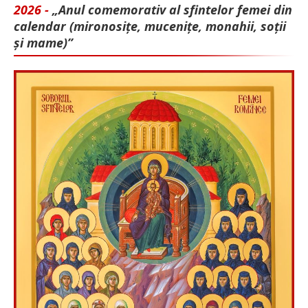
2026 -
„Anul comemorativ al sfintelor femei din
calendar (mironosițe, mu­cenițe, monahii, soții
și mame)”