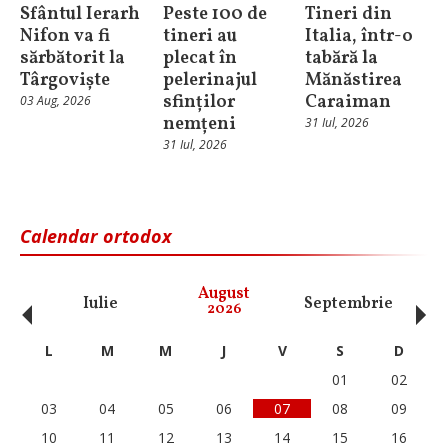
Sfântul Ierarh
Peste 100 de
Tineri din
Nifon va fi
tineri au
Italia, într-o
sărbătorit la
plecat în
tabără la
Târgoviște
pelerinajul
Mănăstirea
sfinților
Caraiman
03 Aug, 2026
nemțeni
31 Iul, 2026
31 Iul, 2026
Calendar ortodox
‹
›
August
Iulie
Septembrie
O
2026
L
M
M
J
V
S
D
01
02
03
04
05
06
07
08
09
10
11
12
13
14
15
16