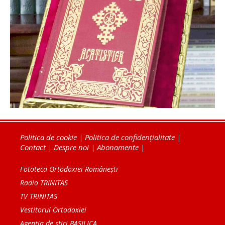
Politica de cookie
|
Politica de confidențialitate
|
Contact
|
Despre noi
|
Abonamente
|
Fototeca Ortodoxiei Românești
Radio TRINITAS
TV TRINITAS
Vestitorul Ortodoxiei
Agenţia de ştiri BASILICA