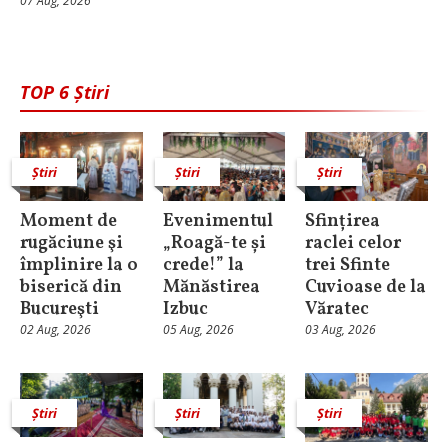
07 Aug, 2026
TOP 6 Știri
Știri
Știri
Știri
Moment de
Evenimentul
Sfințirea
rugăciune şi
„Roagă-te și
raclei celor
împlinire la o
crede!” la
trei Sfinte
biserică din
Mănăstirea
Cuvioase de la
Bucureşti
Izbuc
Văratec
02 Aug, 2026
05 Aug, 2026
03 Aug, 2026
Știri
Știri
Știri