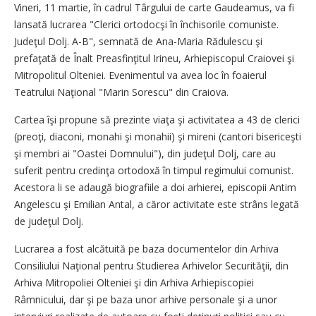
Vineri, 11 martie, în cadrul Târgului de carte Gaudeamus, va fi
lansată lucrarea "Clerici ortodocşi în închisorile comuniste.
Judeţul Dolj. A-B", semnată de Ana-Maria Rădulescu şi
prefaţată de Înalt Preasfinţitul Irineu, Arhiepiscopul Craiovei şi
Mitropolitul Olteniei. Evenimentul va avea loc în foaierul
Teatrului Naţional "Marin Sorescu" din Craiova.
Cartea îşi propune să prezinte viaţa şi activitatea a 43 de clerici
(preoţi, diaconi, monahi şi monahii) şi mireni (cantori bisericeşti
şi membri ai "Oastei Domnului"), din judeţul Dolj, care au
suferit pentru credinţa ortodoxă în timpul regimului comunist.
Acestora li se adaugă biografiile a doi arhierei, episcopii Antim
Angelescu şi Emilian Antal, a căror activitate este strâns legată
de judeţul Dolj.
Lucrarea a fost alcătuită pe baza documentelor din Arhiva
Consiliului Naţional pentru Studierea Arhivelor Securităţii, din
Arhiva Mitropoliei Olteniei şi din Arhiva Arhiepiscopiei
Râmnicului, dar şi pe baza unor arhive personale şi a unor