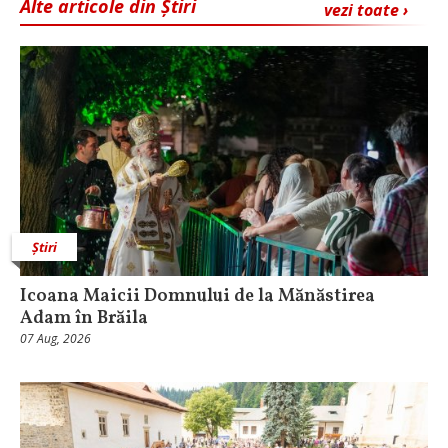
Alte articole din Știri
vezi toate ›
Știri
Icoana Maicii Domnului de la Mănăstirea
Adam în Brăila
07 Aug, 2026