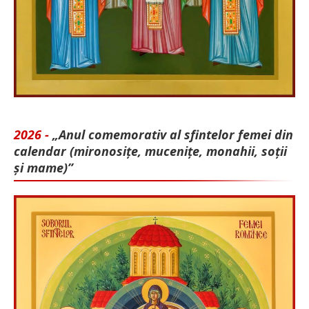
2026 -
„Anul comemorativ al sfintelor femei din
calendar (mironosițe, mu­cenițe, monahii, soții
și mame)”