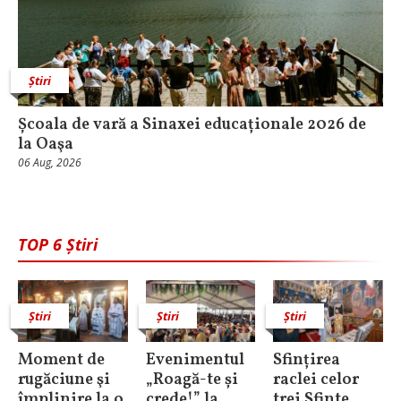
Știri
Școala de vară a Sinaxei educaționale 2026 de
la Oaşa
06 Aug, 2026
TOP 6 Știri
Știri
Știri
Știri
Moment de
Evenimentul
Sfințirea
rugăciune şi
„Roagă-te și
raclei celor
împlinire la o
crede!” la
trei Sfinte