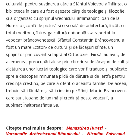
culturală, pentru susținerea căreia Sfântul Voievod a înființat o
bibliotecă în care au fost așezate cărți de teologie și filozofie,
și a organizat cu sprijinul vrednicului arhimandrit Ioan de la
Hurezi o școală de pictură și o școală de arhitectură, încât, cu
totul meritoriu, întreaga cultură națională s-a raportat la
«epoca» brâncovenească. Sfântul Constantin Brâncoveanu a
fost un mare «ctitor» de cultură și de lăcașuri sfinte, un
sprijinitor prin cuvânt și faptă al Ortodoxiei. Fiii săi au avut, de
asemenea, preocupări alese prin ctitorirea de lăcașuri de cult și
alcătuirea unor lucrări teologice care vor fi traduse și publicate
spre a descoperi minunata pildă de dăruire și de jertfă pentru
credința creștină, pe care a oferit-o această familie. De aceea,
trebuie să-i lăudăm și să-i cinstim pe Sfinții Martiri Brâncoveni,
care sunt icoane de lumină și credință peste veacuri”, a
subliniat Înaltpreasfinția Sa.
Citeşte mai multe despre:
Manastirea Hurezi
-
Varsanufie, Arhiepiscopul Râmnicului
-
Nicodim, Episcopul