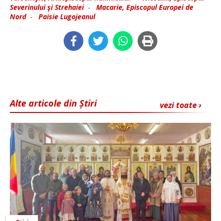
Severinului şi Strehaiei
-
Macarie, Episcopul Europei de
Nord
-
Paisie Lugojeanul
Alte articole din Știri
vezi toate ›