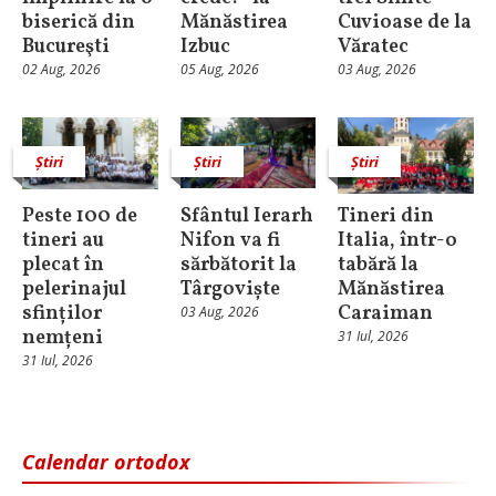
biserică din
Mănăstirea
Cuvioase de la
Bucureşti
Izbuc
Văratec
02 Aug, 2026
05 Aug, 2026
03 Aug, 2026
Știri
Știri
Știri
Peste 100 de
Sfântul Ierarh
Tineri din
tineri au
Nifon va fi
Italia, într-o
plecat în
sărbătorit la
tabără la
pelerinajul
Târgoviște
Mănăstirea
sfinților
Caraiman
03 Aug, 2026
nemțeni
31 Iul, 2026
31 Iul, 2026
Calendar ortodox