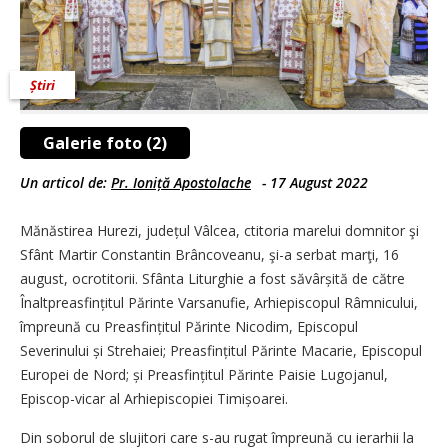
Știri
Galerie foto (2)
Un articol de:
Pr. Ioniță Apostolache
-
17 August 2022
Mănăstirea Hurezi, județul Vâlcea, ctitoria marelui domnitor şi
Sfânt Martir Constantin Brâncoveanu, şi-a serbat marţi, 16
august, ocrotitorii. Sfânta Liturghie a fost săvârșită de către
Înaltprea­sfințitul Părinte Varsanufie, Arhiepiscopul Râmnicului,
împreună cu Preasfințitul Părinte Nicodim, Episcopul
Severinului și Strehaiei; Preasfințitul Părinte Macarie, Episcopul
Europei de Nord; și Preasfințitul Părinte Paisie Lugojanul,
Episcop-vicar al Arhiepiscopiei Timișoarei.
Din soborul de slujitori care s-au rugat împreună cu ierarhii la