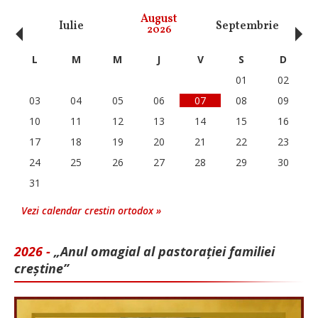
‹
›
August
Iulie
Septembrie
O
2026
L
M
M
J
V
S
D
01
02
03
04
05
06
07
08
09
10
11
12
13
14
15
16
17
18
19
20
21
22
23
24
25
26
27
28
29
30
31
Vezi calendar crestin ortodox »
2026 -
„Anul omagial al pastorației familiei
creștine”