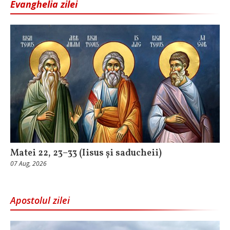
Evanghelia zilei
Matei 22, 23–33 (Iisus și saducheii)
07 Aug, 2026
Apostolul zilei