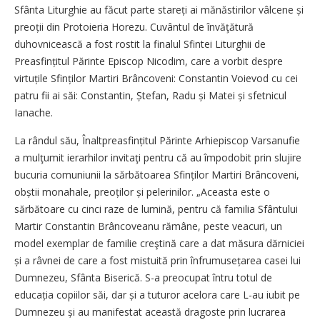
Sfânta Liturghie au făcut parte stareți ai mănăstirilor vâlcene și
preoții din Protoieria Horezu. Cuvântul de învăţătură
duhovnicească a fost rostit la finalul Sfintei Liturghii de
Preasfințitul Părinte Episcop Nicodim, care a vorbit despre
virtuțile Sfinților Martiri Brâncoveni: Constantin Voievod cu cei
patru fii ai săi: Constantin, Ștefan, Radu și Matei și sfetnicul
Ianache.
La rândul său, Înaltpreasfințitul Părinte Arhi­episcop Varsanufie
a mulţumit ierarhilor invitaţi pentru că au împodobit prin slujire
bucuria comuniunii la sărbătoarea Sfinților Martiri Brâncoveni,
obștii monahale, preoților și pelerinilor. „Aceasta este o
sărbătoare cu cinci raze de lumină, pentru că familia Sfântului
Martir Constantin Brâncoveanu rămâne, peste veacuri, un
model exemplar de familie creştină care a dat măsura dărniciei
și a râvnei de care a fost mistuită prin înfrumusețarea casei lui
Dumnezeu, Sfânta Biserică. S-a preocupat întru totul de
educația copiilor săi, dar și a tuturor acelora care L-au iubit pe
Dumnezeu și au manifestat această dragoste prin lucrarea