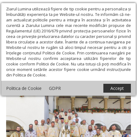
Ziarul Lumina utilizează fişiere de tip cookie pentru a personaliza și
îmbunătăți experiența ta pe Website-ul nostru. Te informăm că ne-
am actualizat politicile pentru a integra în acestea și în activitatea
curentă a Ziarului Lumina cele mai recente modificări propuse de
Regulamentul (UE) 2016/679 privind protecția persoanelor fizice în
ceea ce privește prelucrarea datelor cu caracter personal și privind
libera circulație a acestor date. Înainte de a continua navigarea pe
Website-ul nostru te rugăm să aloci timpul necesar pentru a citi și
Ziarul Lumina
›
Actualitate religioasă
›
Știri
›
Mănăstirea
înțelege conținutul Politicii de Cookie. Prin continuarea navigării pe
vâlceană Hurezi şi-a sărbătorit sfinții ctitori
Website-ul nostru confirmi acceptarea utilizării fişierelor de tip
cookie conform Politicii de Cookie. Nu uita totuși că poți modifica în
Mănăstirea vâlceană Hurezi şi-a sărbătorit
orice moment setările acestor fişiere cookie urmând instrucțiunile
din Politica de Cookie.
sfinții ctitori
Politica de Cookie
GDPR
Accept