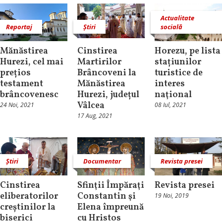
Actualitate
Reportaj
Știri
socială
Mănăstirea
Cinstirea
Horezu, pe lista
Hurezi, cel mai
Martirilor
stațiunilor
prețios
Brâncoveni la
turistice de
testament
Mănăstirea
interes
brâncovenesc
Hurezi, județul
naţional
Vâlcea
24 Noi, 2021
08 Iul, 2021
17 Aug, 2021
Știri
Documentar
Revista presei
Cinstirea
Sfinţii Împăraţi
Revista presei
eliberatorilor
Constantin şi
19 Noi, 2019
creștinilor la
Elena împreună
biserici
cu Hristos