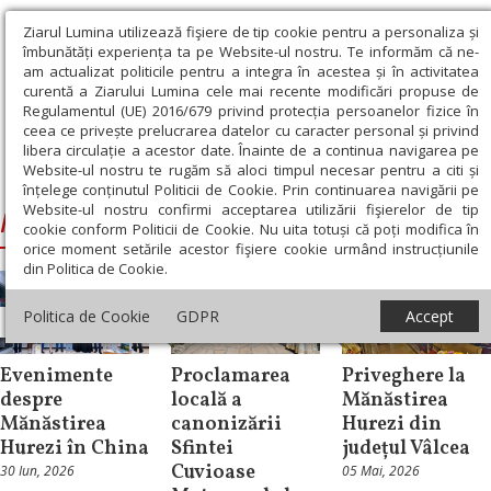
Ziarul Lumina utilizează fişiere de tip cookie pentru a personaliza și
îmbunătăți experiența ta pe Website-ul nostru. Te informăm că ne-
am actualizat politicile pentru a integra în acestea și în activitatea
curentă a Ziarului Lumina cele mai recente modificări propuse de
Regulamentul (UE) 2016/679 privind protecția persoanelor fizice în
ceea ce privește prelucrarea datelor cu caracter personal și privind
libera circulație a acestor date. Înainte de a continua navigarea pe
Website-ul nostru te rugăm să aloci timpul necesar pentru a citi și
Ziarul Lumina
›
Manastirea Hurezi
înțelege conținutul Politicii de Cookie. Prin continuarea navigării pe
Website-ul nostru confirmi acceptarea utilizării fişierelor de tip
Manastirea Hurezi
cookie conform Politicii de Cookie. Nu uita totuși că poți modifica în
orice moment setările acestor fişiere cookie urmând instrucțiunile
din Politica de Cookie.
Politica de Cookie
GDPR
Accept
Cultură
Știri
Știri
Evenimente
Proclamarea
Priveghere la
despre
locală a
Mănăstirea
Mănăstirea
canonizării
Hurezi din
Hurezi în China
Sfintei
județul Vâlcea
Cuvioase
30 Iun, 2026
05 Mai, 2026