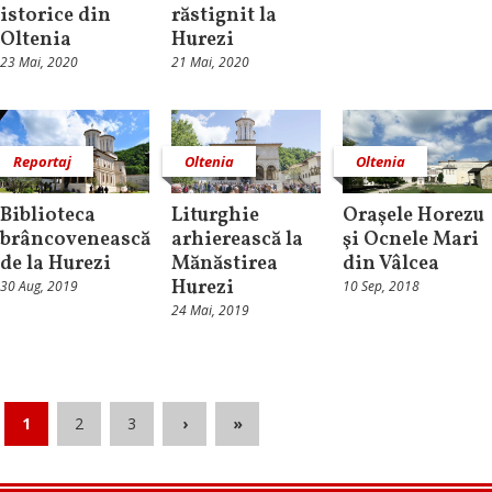
istorice din
răstignit la
Oltenia
Hurezi
23 Mai, 2020
21 Mai, 2020
Reportaj
Oltenia
Oltenia
Biblioteca
Liturghie
Oraşele Horezu
brâncovenească
arhierească la
şi Ocnele Mari
de la Hurezi
Mănăstirea
din Vâlcea
Hurezi
30 Aug, 2019
10 Sep, 2018
24 Mai, 2019
1
2
3
›
»