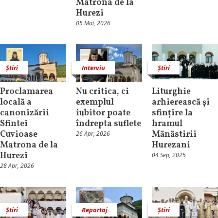
Matrona de la
Hurezi
05 Mai, 2026
Știri
Interviu
Știri
Proclamarea
Nu critica, ci
Liturghie
locală a
exemplul
arhierească și
canonizării
iubitor poate
sfințire la
Sfintei
îndrepta suflete
hramul
Cuvioase
Mănăstirii
26 Apr, 2026
Matrona de la
Hurezani
Hurezi
04 Sep, 2025
28 Apr, 2026
Știri
Reportaj
Știri