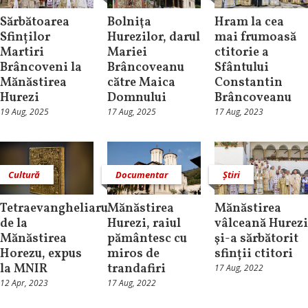
Sărbătoarea
Bolniţa
Hram la cea
Sfinților
Hurezilor, darul
mai frumoasă
Martiri
Mariei
ctitorie a
Brâncoveni la
Brâncoveanu
Sfântului
Mănăstirea
către Maica
Constantin
Hurezi
Domnului
Brâncoveanu
19 Aug, 2025
17 Aug, 2025
17 Aug, 2023
Cultură
Documentar
Știri
Tetraevangheliarul
Mănăstirea
Mănăstirea
de la
Hurezi, raiul
vâlceană Hurezi
Mănăstirea
pământesc cu
şi-a sărbătorit
Horezu, expus
miros de
sfinții ctitori
la MNIR
trandafiri
17 Aug, 2022
12 Apr, 2023
17 Aug, 2022