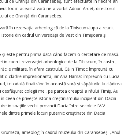
ului de Graniţă din Caransebeş, sunt efectuate în fiecare an
vut loc în această vară ne-a vorbit Adrian Ardeţ, directorul
tului de Graniţă din Caransebeş.
ară în rezervaţia arheologică de la Tibiscum-Jupa a reunit
 Istorie din cadrul Universităţii de Vest din Timişoara şi
re şi este pentru prima dată când facem o cercetare de masă.
i în cadrul rezervaţiei arheologice de la Tibiscum, în castru,
ile militare, în afara castrului, Călin Timoc împreună cu
lit o clădire impresionantă, iar Ana Hamat împreună cu Lucia
d, totodată finalizând în această vară şi săpăturile la clădirea
 desfăşurat colegii mei, pe partea dreaptă a râului Timiş. Au
n ceea ce priveşte istoria creştinismului incipient din Dacia
re în spaţiile vechii provincii Dacia între secolele IV-V.
ele dintre primele locuri puternic creştinate din Dacia
ia Grumeza, arheolog în cadrul muzeului din Caransebeş. „Anul