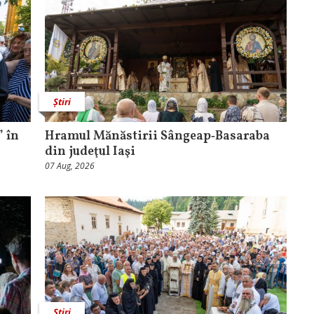
Știri
 în
Hramul Mănăstirii Sângeap‑Basaraba
din judeţul Iaşi
07 Aug, 2026
Știri