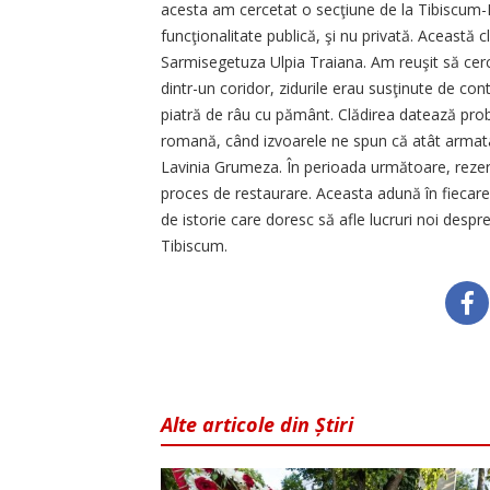
acesta am cercetat o secţiune de la Tibiscum-Iaz
funcţionalitate publică, şi nu privată. Această
Sarmisegetuza Ulpia Traiana. Am reuşit să cer
dintr-un coridor, zidurile erau susţinute de cont
piatră de râu cu pământ. Clădirea datează proba
romană, când izvoarele ne spun că atât armata,
Lavinia Grumeza. În perioada următoare, rezerv
proces de restaurare. Aceasta adună în fiecare 
de istorie care doresc să afle lucruri noi desp
Tibiscum.
Alte articole din Știri