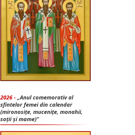
2026 -
„Anul comemorativ al
sfintelor femei din calendar
(mironosițe, mu­cenițe, monahii,
soții și mame)”