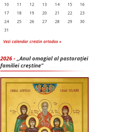
10
11
12
13
14
15
16
17
18
19
20
21
22
23
24
25
26
27
28
29
30
31
Vezi calendar crestin ortodox »
2026 -
„Anul omagial al pastorației
familiei creștine”