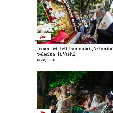
Știri
Icoana Maicii Domnului „Axionița”
pelerinaj la Vaslui
07 Aug, 2026
Știri