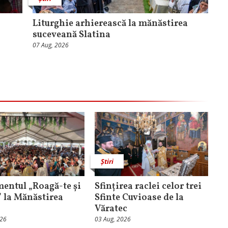
Liturghie arhierească la mănăstirea
suceveană Slatina
07 Aug, 2026
Știri
entul „Roagă-te și
Sfințirea raclei celor trei
” la Mănăstirea
Sfinte Cuvioase de la
Văratec
026
03 Aug, 2026