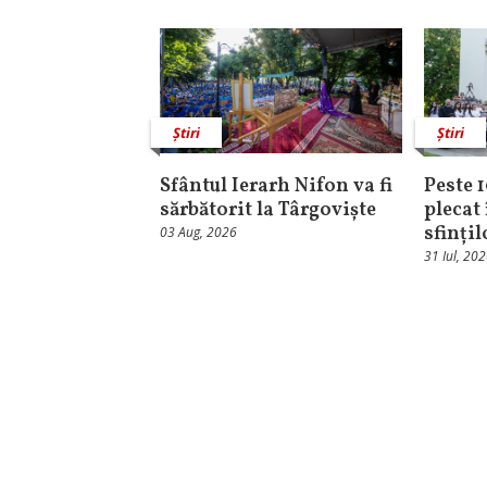
Știri
Știri
Sfântul Ierarh Nifon va fi
Peste 
sărbătorit la Târgoviște
plecat 
sfinți
03 Aug, 2026
31 Iul, 20