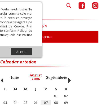
e Website-ul nostru. Te
iarului Lumina cele mai
ce în ceea ce privește
a continua navigarea pe
Opinii
Filantropie
iticii de Cookie. Prin
ie conform Politicii de
trucțiunile din Politica
In memoriam
Diaspora
Accept
Calendar ortodox
‹
›
August
Iulie
Septembrie
Octombrie
Noiembri
2026
L
M
M
J
V
S
D
01
02
03
04
05
06
07
08
09