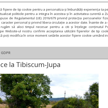
ză fişiere de tip cookie pentru a personaliza și îmbunătăți experiența ta p
alizat politicile pentru a integra în acestea și în activitatea curentă a Z
opuse de Regulamentul (UE) 2016/679 privind protecția persoanelor fizi
 caracter personal și privind libera circulație a acestor date. Înainte de 
eologie și spiritualitate
Educaţie și Cultură
Societate
rugăm să aloci timpul necesar pentru a citi și înțelege conținutul Pol
pe Website-ul nostru confirmi acceptarea utilizării fişierelor de tip cook
că poți modifica în orice moment setările acestor fişiere cookie urmând ins
An omagial
Comunicate de presă
Documentar
GDPR
i cercetări arheologice la Tibiscum-Jupa
ice la Tibiscum-Jupa
ie
Februarie
Martie
Aprilie
Mai
Iunie