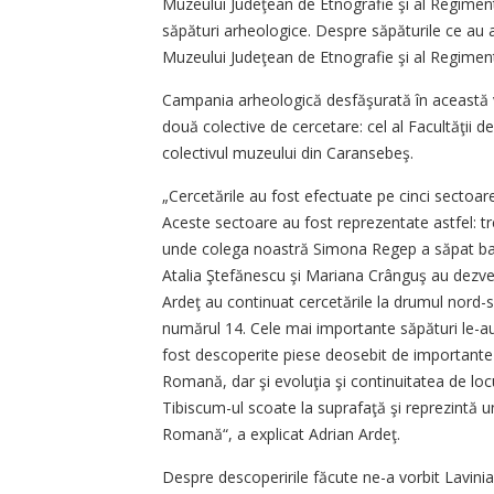
Muzeului Judeţean de Etnografie şi al Regiment
săpături arheologice. Despre săpăturile ce au a
Muzeului Judeţean de Etnografie şi al Regimen
Campania arheologică desfăşurată în această v
două colective de cercetare: cel al Facultăţii de
colectivul muzeului din Caransebeş.
„Cercetările au fost efectuate pe cinci sectoa
Aceste sectoare au fost reprezentate astfel: tre
unde colega noastră Simona Regep a săpat barăc
Atalia Ştefănescu şi Mariana Crânguş au dezve
Ardeţ au continuat cercetările la drumul nord-su
numărul 14. Cele mai importante săpături le-au
fost descoperite piese deosebit de importante î
Romană, dar şi evoluţia şi continuitatea de locui
Tibiscum-ul scoate la suprafaţă şi reprezintă un
Romană“, a explicat Adrian Ardeţ.
Despre descoperirile făcute ne-a vorbit Lavin