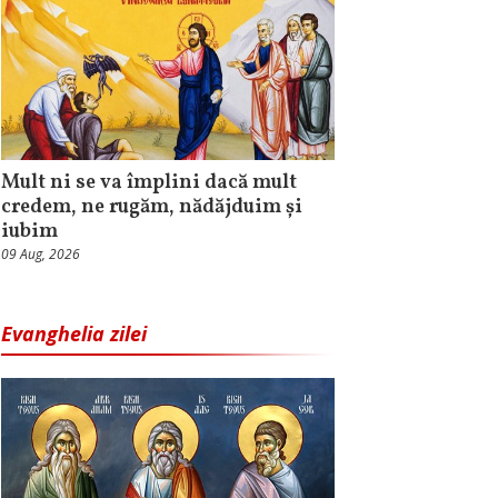
Mult ni se va împlini dacă mult
credem, ne rugăm, nădăjduim și
iubim
09 Aug, 2026
Evanghelia zilei