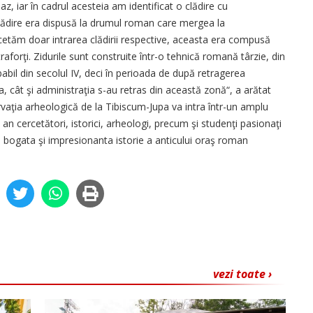
, iar în cadrul acesteia am identificat o clădire cu
 clădire era dispusă la drumul roman care mergea la
cetăm doar intrarea clădirii respective, aceasta era compusă
raforţi. Zidurile sunt construite într-o tehnică romană târzie, din
bil din secolul IV, deci în perioada de după retragerea
 cât şi administraţia s-au retras din această zonă“, a arătat
aţia arheologică de la Tibiscum-Jupa va intra într-un amplu
an cercetători, istorici, arheologi, precum şi studenţi pasionaţi
re bogata şi impresionanta istorie a anticului oraş roman
vezi toate ›