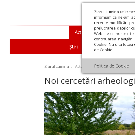
Ziarul Lumina utilizea
informăm că ne-am actu
recente modificări pr
prelucrarea datelor cu
Actualitate religioasă
T
Website-ul nostru te 
continuarea navigării 
Cookie. Nu uita totuși 
Știri
Mesaje și cuvântări
de Cookie.
Politica de Cookie
Ziarul Lumina
›
Actualitate religioasă
›
Știri
›
No
Noi cercetări arheolog
st
Septembrie
Octombrie
Noiembrie
Decembrie
Ianuar