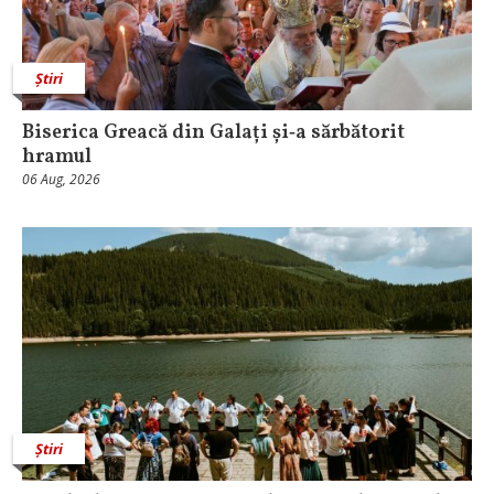
Știri
Biserica Greacă din Galați și‑a sărbătorit
hramul
06 Aug, 2026
Știri