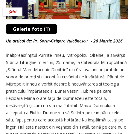
Știri
Galerie foto (1)
Un articol de:
Pr. Sorin-Grigore Vulcănescu
-
26 Martie 2026
Înaltpreasfințitul Părinte Irineu, Mitropolitul Olteniei, a săvârșit
Sfânta Liturghie miercuri, 25 martie, la Catedrala Mitropolitană
„Sfântul Mare Mucenic Dimitrie” din Craiova, înconjurat de un
sobor de preoți și diaconi. În cuvântul de învățătură, Părintele
Mitropolit Irineu a vorbit despre binecuvântarea și teologia
praznicului împărătesc al Bunei Vestiri: „Iubirea pe care
Fecioara Maria o are faţă de Dumnezeu este totală,
desăvârşită şi cum nu s-a mai întâlnit. Maica Domnului a
acceptat ca Fiul lui Dumnezeu să Se întrupeze în pântecele
său, fapt pentru care această hotărâre l-a înspăimântat şi pe
înger. Fiul este născut din veşnicie din Tatăl, taină pe care nu o