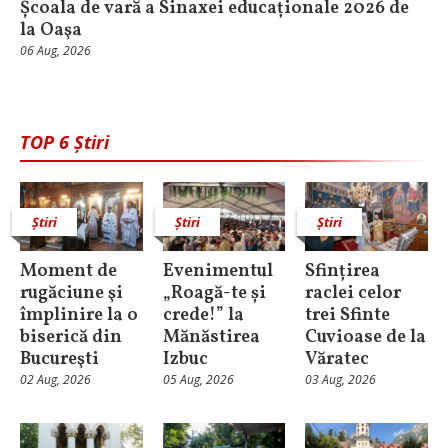
Școala de vară a Sinaxei educaționale 2026 de
la Oaşa
06 Aug, 2026
TOP 6 Știri
Știri
Știri
Știri
Moment de
Evenimentul
Sfințirea
rugăciune şi
„Roagă-te și
raclei celor
împlinire la o
crede!” la
trei Sfinte
biserică din
Mănăstirea
Cuvioase de la
Bucureşti
Izbuc
Văratec
02 Aug, 2026
05 Aug, 2026
03 Aug, 2026