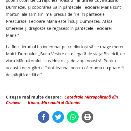
putem cuprinde cu raţiunea noastră, iar unirea Cuvântului lui
Dumnezeu şi coborârea Sa în pântecele Fecioarei Maria sunt
mărturii ale zămislirii mai presus de fire. În pântecele
Preacuratei Fecioare Maria este Însuşi Dumnezeu. Atâta
smerenie şi dragoste se regăsesc în pântecele Fecioarei
Maria!”
La final, ierarhul i-a îndemnat pe credincioşi să se roage mereu
Maicii Domnului: „Buna Vestire este legată de viaţa Bisericii, de
viaţa Mântuitorului Iisus Hristos şi de viaţa noastră. Pentru
aceasta ne rugăm ei întotdeauna, pentru că mama nu poate fi
despărţită de fiii ei”.
Citeşte mai multe despre:
Catedrala Mitropolitană din
Craiova
-
Irineu, Mitropolitul Olteniei