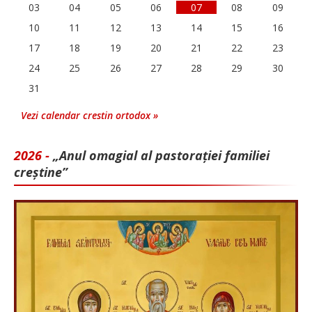
03
04
05
06
07
08
09
10
11
12
13
14
15
16
17
18
19
20
21
22
23
24
25
26
27
28
29
30
31
Vezi calendar crestin ortodox »
2026 -
„Anul omagial al pastorației familiei
creștine”