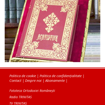
Politica de cookie
|
Politica de confidențialitate
|
Contact
|
Despre noi
|
Abonamente
|
Fototeca Ortodoxiei Românești
Radio TRINITAS
TV TRINITAS