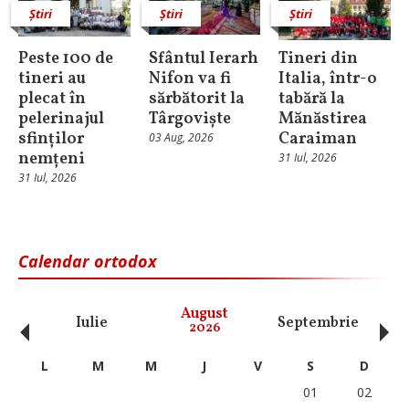
Știri
Știri
Știri
Peste 100 de
Sfântul Ierarh
Tineri din
tineri au
Nifon va fi
Italia, într-o
plecat în
sărbătorit la
tabără la
pelerinajul
Târgoviște
Mănăstirea
sfinților
Caraiman
03 Aug, 2026
nemțeni
31 Iul, 2026
31 Iul, 2026
Calendar ortodox
‹
›
August
Iulie
Septembrie
O
2026
L
M
M
J
V
S
D
01
02