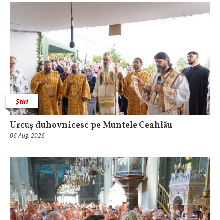
Știri
Urcuş duhovnicesc pe Muntele Ceahlău
06 Aug, 2026