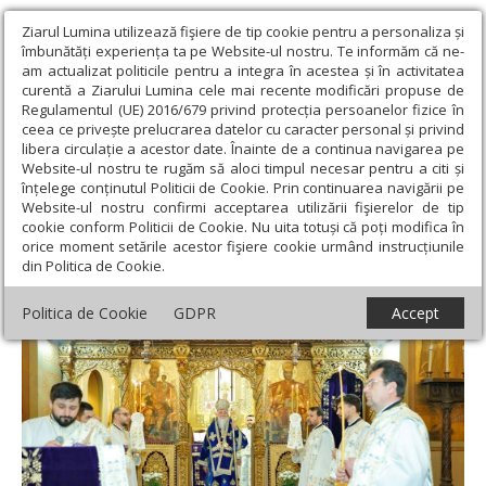
Ziarul Lumina utilizează fişiere de tip cookie pentru a personaliza și
îmbunătăți experiența ta pe Website-ul nostru. Te informăm că ne-
am actualizat politicile pentru a integra în acestea și în activitatea
curentă a Ziarului Lumina cele mai recente modificări propuse de
Regulamentul (UE) 2016/679 privind protecția persoanelor fizice în
ceea ce privește prelucrarea datelor cu caracter personal și privind
libera circulație a acestor date. Înainte de a continua navigarea pe
Website-ul nostru te rugăm să aloci timpul necesar pentru a citi și
Ziarul Lumina
›
Actualitate religioasă
›
Știri
›
Praznic împărătesc
înțelege conținutul Politicii de Cookie. Prin continuarea navigării pe
la Catedrala Mitropolitană din Craiova
Website-ul nostru confirmi acceptarea utilizării fişierelor de tip
cookie conform Politicii de Cookie. Nu uita totuși că poți modifica în
Praznic împărătesc la Catedrala
orice moment setările acestor fişiere cookie urmând instrucțiunile
din Politica de Cookie.
Mitropolitană din Craiova
Politica de Cookie
GDPR
Accept