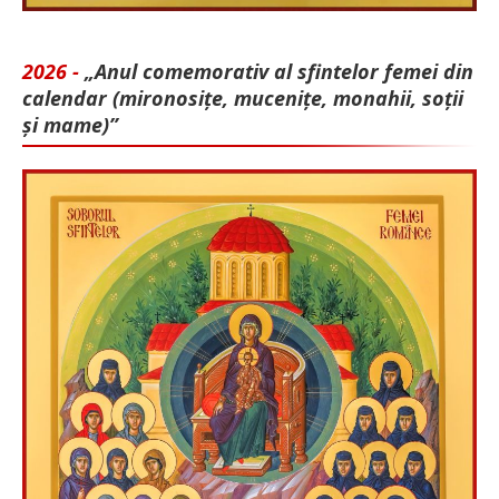
2026 -
„Anul comemorativ al sfintelor femei din
calendar (mironosițe, mu­cenițe, monahii, soții
și mame)”