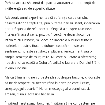
fără ca acesta să simtă din partea autoarei vreo tendinţă de
indiferenţă sau de superficialitate.
Adeseori, omul experimentează suferinţa ca pe un rău,
neîncrezător de faptul că, prin puterea harului sfânt, încercarea
poate fi şansa de reîntoarcere fiinţială a sa spre Dumnezeu.
Înţelese în acest sens, pozitiv, încercările devin „locuri de
întâlnire cu Hristos“, mijloace de înviere a bucuriei sfinte în
sufletele noastre. Bucuria duhovnicească nu este un
sentiment, nu este satisfacţie, plăcere, amuzament sau o
simplă senzaţie de mulţumire. Nu este o lucrare a afectivităţii
noastre, ci „o roadă a Duhului“, adică o lucrare a Duhului Sfânt
în duhul nostru.
Maica Siluana nu ne vorbeşte ideatic despre bucurie, ci doreşte
să ne descopere, cu fiecare rând în parte pe care îl citim,
„meşteşugul bucuriei“. Nu un meşteşug al vreunui iscusit
artizan, ci unul accesibil fiecăruia.
Învăţând meşteşugul bucuriei, învăţăm să ne cunoaştem pe