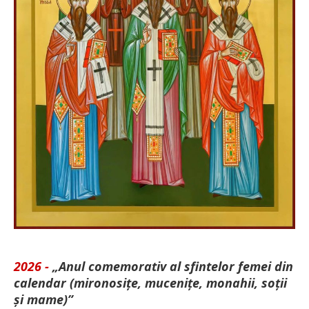
2026 -
„Anul comemorativ al sfintelor femei din
calendar (mironosițe, mu­cenițe, monahii, soții
și mame)”