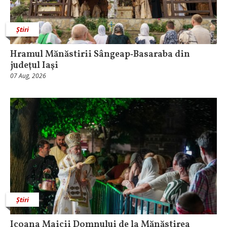
Știri
Hramul Mănăstirii Sângeap‑Basaraba din
judeţul Iaşi
07 Aug, 2026
Știri
Icoana Maicii Domnului de la Mănăstirea