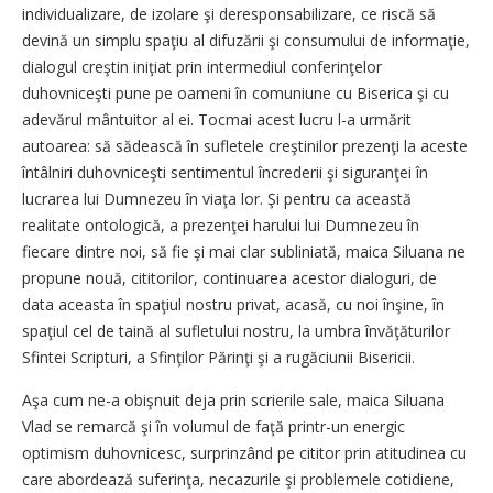
individualizare, de izolare şi deresponsabilizare, ce riscă să
devină un simplu spaţiu al difuzării şi consumului de informaţie,
dialogul creştin iniţiat prin intermediul conferinţelor
duhovniceşti pune pe oameni în comuniune cu Biserica şi cu
adevărul mântuitor al ei. Tocmai acest lucru l-a urmărit
autoarea: să sădească în sufletele creştinilor prezenţi la aceste
întâlniri duhovniceşti sentimentul încrederii şi siguranţei în
lucrarea lui Dumnezeu în viaţa lor. Şi pentru ca această
realitate ontologică, a prezenţei harului lui Dumnezeu în
fiecare dintre noi, să fie şi mai clar subliniată, maica Siluana ne
propune nouă, cititorilor, continuarea acestor dialoguri, de
data aceasta în spaţiul nostru privat, acasă, cu noi înşine, în
spaţiul cel de taină al sufletului nostru, la umbra învăţăturilor
Sfintei Scripturi, a Sfinţilor Părinţi şi a rugăciunii Bisericii.
Aşa cum ne-a obişnuit deja prin scrierile sale, maica Siluana
Vlad se remarcă şi în volumul de faţă printr-un energic
optimism duhovnicesc, surprinzând pe cititor prin atitudinea cu
care abordează suferinţa, necazurile şi problemele cotidiene,