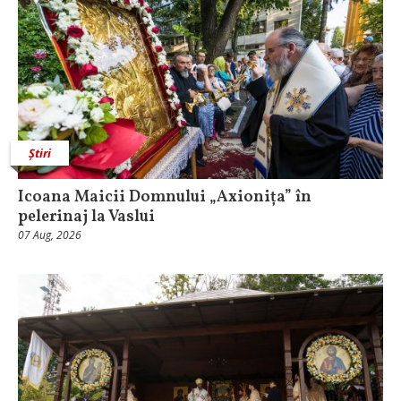
Știri
Icoana Maicii Domnului „Axionița” în
pelerinaj la Vaslui
07 Aug, 2026