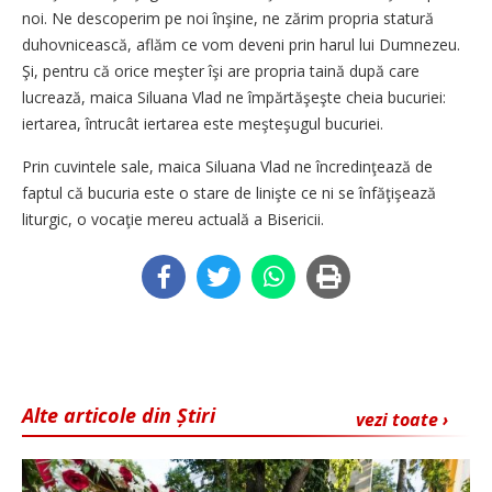
noi. Ne descoperim pe noi înşine, ne zărim propria statură
duhovnicească, aflăm ce vom deveni prin harul lui Dumnezeu.
Şi, pentru că orice meşter îşi are propria taină după care
lucrează, maica Siluana Vlad ne împărtăşeşte cheia bucuriei:
iertarea, întrucât iertarea este meşteşugul bucuriei.
Prin cuvintele sale, maica Siluana Vlad ne încredinţează de
faptul că bucuria este o stare de linişte ce ni se înfăţişează
liturgic, o vocaţie mereu actuală a Bisericii.
Alte articole din Știri
vezi toate ›