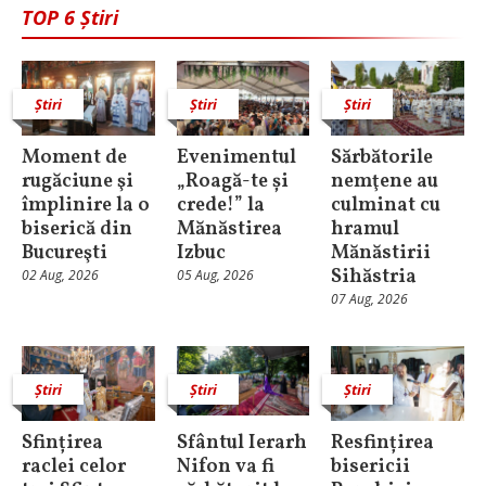
TOP 6 Știri
Știri
Știri
Știri
Moment de
Evenimentul
Sărbătorile
rugăciune şi
„Roagă-te și
nemţene au
împlinire la o
crede!” la
culminat cu
biserică din
Mănăstirea
hramul
Bucureşti
Izbuc
Mănăstirii
Sihăstria
02 Aug, 2026
05 Aug, 2026
07 Aug, 2026
Știri
Știri
Știri
Sfințirea
Sfântul Ierarh
Resfințirea
raclei celor
Nifon va fi
bisericii