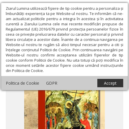
Ziarul Lumina utilizează fişiere de tip cookie pentru a personaliza și
îmbunătăți experiența ta pe Website-ul nostru. Te informăm că ne-
am actualizat politicile pentru a integra în acestea și în activitatea
curentă a Ziarului Lumina cele mai recente modificări propuse de
Regulamentul (UE) 2016/679 privind protecția persoanelor fizice în
ceea ce privește prelucrarea datelor cu caracter personal și privind
libera circulație a acestor date. Înainte de a continua navigarea pe
Website-ul nostru te rugăm să aloci timpul necesar pentru a citi și
Ziarul Lumina
›
Actualitate religioasă
›
Știri
›
Prezentare de
înțelege conținutul Politicii de Cookie. Prin continuarea navigării pe
carte: Iertarea, meşteşugul bucuriei
Website-ul nostru confirmi acceptarea utilizării fişierelor de tip
cookie conform Politicii de Cookie. Nu uita totuși că poți modifica în
Prezentare de carte: Iertarea, meşteşugul
orice moment setările acestor fişiere cookie urmând instrucțiunile
din Politica de Cookie.
bucuriei
Politica de Cookie
GDPR
Accept