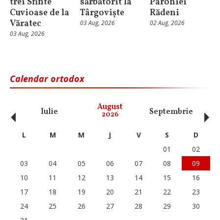
trei Sfinte
sărbătorit la
Parohiei
Cuvioase de la
Târgoviște
Rădeni
Văratec
03 Aug, 2026
02 Aug, 2026
03 Aug, 2026
Calendar ortodox
‹
›
August
Iulie
Septembrie
O
2026
L
M
M
J
V
S
D
01
02
03
04
05
06
07
08
09
10
11
12
13
14
15
16
17
18
19
20
21
22
23
24
25
26
27
28
29
30