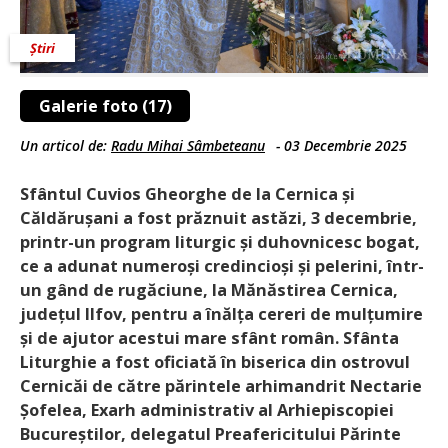
Știri
Galerie foto (17)
Un articol de:
Radu Mihai Sâmbeteanu
-
03 Decembrie 2025
Sfântul Cuvios Gheorghe de la Cernica și
Căldărușani a fost prăznuit astăzi, 3 decembrie,
printr-un program liturgic și duhovnicesc bogat,
ce a adunat numeroși credincioși și pelerini, într-
un gând de rugăciune, la Mănăstirea Cernica,
județul Ilfov, pentru a înălța cereri de mulțumire
și de ajutor acestui mare sfânt român. Sfânta
Liturghie a fost oficiată în biserica din ostrovul
Cernicăi de către părintele arhimandrit Nectarie
Șofelea, Exarh administrativ al Arhiepiscopiei
Bucureștilor, delegatul Preafericitului Părinte