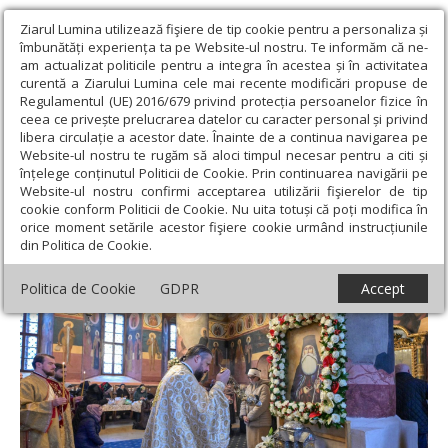
Ziarul Lumina utilizează fişiere de tip cookie pentru a personaliza și
îmbunătăți experiența ta pe Website-ul nostru. Te informăm că ne-
am actualizat politicile pentru a integra în acestea și în activitatea
curentă a Ziarului Lumina cele mai recente modificări propuse de
Regulamentul (UE) 2016/679 privind protecția persoanelor fizice în
ceea ce privește prelucrarea datelor cu caracter personal și privind
libera circulație a acestor date. Înainte de a continua navigarea pe
Website-ul nostru te rugăm să aloci timpul necesar pentru a citi și
Ziarul Lumina
›
Actualitate religioasă
›
Știri
›
Prinos de cinstire
înțelege conținutul Politicii de Cookie. Prin continuarea navigării pe
Sfântului Cuvios Gheorghe de la Cernica și Căldărușani
Website-ul nostru confirmi acceptarea utilizării fişierelor de tip
cookie conform Politicii de Cookie. Nu uita totuși că poți modifica în
Prinos de cinstire Sfântului Cuvios
orice moment setările acestor fişiere cookie urmând instrucțiunile
din Politica de Cookie.
Gheorghe de la Cernica și Căldărușani
Politica de Cookie
GDPR
Accept