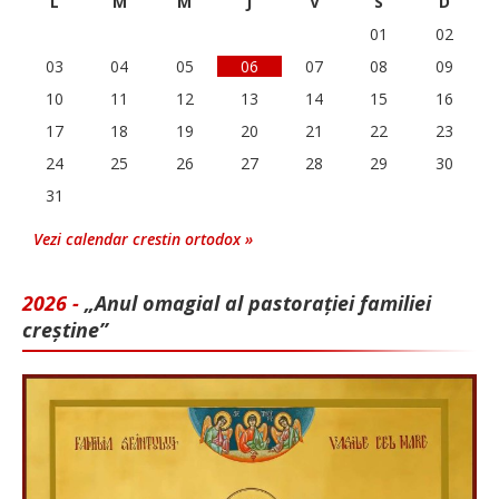
L
M
M
J
V
S
D
01
02
03
04
05
06
07
08
09
10
11
12
13
14
15
16
17
18
19
20
21
22
23
24
25
26
27
28
29
30
31
Vezi calendar crestin ortodox »
2026 -
„Anul omagial al pastorației familiei
creștine”