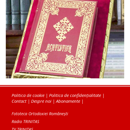
Politica de cookie
|
Politica de confidențialitate
|
Contact
|
Despre noi
|
Abonamente
|
Fototeca Ortodoxiei Românești
Radio TRINITAS
TV TRINITAS