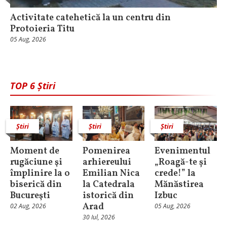
Activitate catehetică la un centru din
Protoieria Titu
05 Aug, 2026
TOP 6 Știri
Știri
Știri
Știri
Moment de
Pomenirea
Evenimentul
rugăciune şi
arhiereului
„Roagă-te și
împlinire la o
Emilian Nica
crede!” la
biserică din
la Catedrala
Mănăstirea
Bucureşti
istorică din
Izbuc
Arad
02 Aug, 2026
05 Aug, 2026
30 Iul, 2026