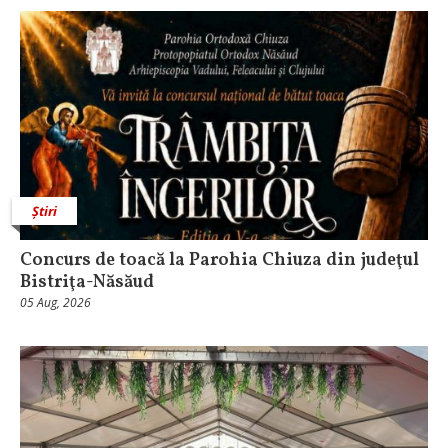
Știri
​Concurs de toacă la Parohia Chiuza din judeţul
Bistriţa-Năsăud
05 Aug, 2026