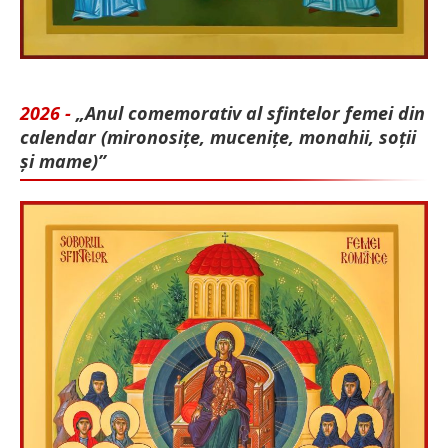
2026 -
„Anul comemorativ al sfintelor femei din
calendar (mironosițe, mu­cenițe, monahii, soții
și mame)”