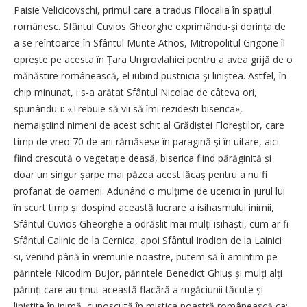
Paisie Velicicovschi, primul care a tradus Filocalia în spațiul
românesc. Sfântul Cuvios Gheorghe exprimându-și dorința de
a se reîntoarce în Sfântul Munte Athos, Mitropolitul Grigorie îl
oprește pe acesta în Țara Ungrovlahiei pentru a avea grijă de o
mănăstire românească, el iubind pustnicia și liniștea. Astfel, în
chip minunat, i s-a arătat Sfântul Nicolae de câteva ori,
spunându-i: «Trebuie să vii să îmi rezidești biserica»,
nemaiștiind nimeni de acest schit al Grădiștei Floreștilor, care
timp de vreo 70 de ani rămăsese în paragină și în uitare, aici
fiind crescută o vegetație deasă, biserica fiind părăginită și
doar un singur șarpe mai păzea acest lăcaș pentru a nu fi
profanat de oameni. Adunând o mulțime de ucenici în jurul lui
în scurt timp și dospind această lucrare a isihasmului inimii,
Sfântul Cuvios Gheorghe a odrăslit mai mulți isihaști, cum ar fi
Sfântul Calinic de la Cernica, apoi Sfântul Irodion de la Lainici
și, venind până în vremurile noastre, putem să îi amintim pe
părintele Nicodim Bujor, părintele Benedict Ghiuș și mulți alți
părinți care au ținut această flacără a rugăciunii tăcute și
liniștite în inimă, cunoscută în mistica noastră românească ca: