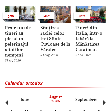
Știri
Știri
Știri
Peste 100 de
Sfințirea
Tineri din
tineri au
raclei celor
Italia, într-o
plecat în
trei Sfinte
tabără la
pelerinajul
Cuvioase de la
Mănăstirea
sfinților
Văratec
Caraiman
nemțeni
03 Aug, 2026
31 Iul, 2026
31 Iul, 2026
Calendar ortodox
‹
›
August
Iulie
Septembrie
O
2026