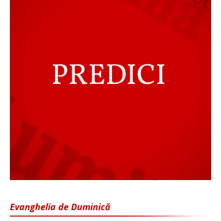
Evanghelia de Duminică