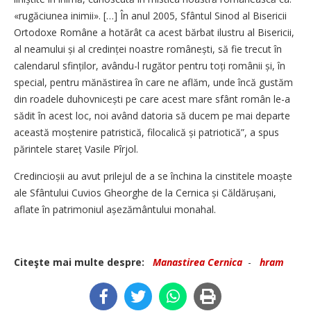
«rugăciunea inimii». […] În anul 2005, Sfântul Sinod al Bisericii
Ortodoxe Române a hotărât ca acest bărbat ilustru al Bisericii,
al neamului și al credinței noastre românești, să fie trecut în
calendarul sfinților, avându-l rugător pentru toți românii și, în
special, pentru mănăstirea în care ne aflăm, unde încă gustăm
din roadele duhovnicești pe care acest mare sfânt român le-a
sădit în acest loc, noi având datoria să ducem pe mai departe
această moștenire patristică, filocalică și patriotică”, a spus
părintele stareț Vasile Pîrjol.
Credincioșii au avut prilejul de a se închina la cinstitele moaște
ale Sfântului Cuvios Gheor­ghe de la Cernica și Căldărușani,
aflate în patrimoniul așezământului monahal.
Citeşte mai multe despre:
Manastirea Cernica
-
hram