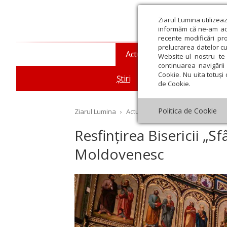
Ziarul Lumina utilizea
informăm că ne-am actu
recente modificări pr
prelucrarea datelor cu
Actualitate religioasă
T
Website-ul nostru te 
continuarea navigării 
Cookie. Nu uita totuși 
Știri
Mesaje și cuvântări
de Cookie.
Politica de Cookie
Ziarul Lumina
›
Actualitate religioasă
›
Știri
›
Re
Resfințirea Bisericii „
Moldovenesc
st
Septembrie
Octombrie
Noiembrie
Decembrie
Ianuar