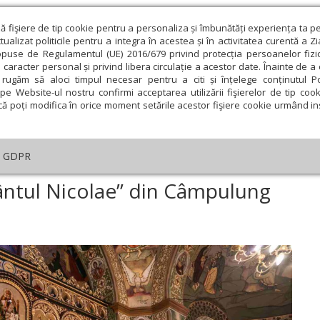
ză fişiere de tip cookie pentru a personaliza și îmbunătăți experiența ta p
alizat politicile pentru a integra în acestea și în activitatea curentă a Z
opuse de Regulamentul (UE) 2016/679 privind protecția persoanelor fizi
 caracter personal și privind libera circulație a acestor date. Înainte de 
eologie și spiritualitate
Educaţie și Cultură
Societate
rugăm să aloci timpul necesar pentru a citi și înțelege conținutul Pol
pe Website-ul nostru confirmi acceptarea utilizării fişierelor de tip cook
că poți modifica în orice moment setările acestor fişiere cookie urmând ins
An omagial
Comunicate de presă
Documentar
GDPR
sfințirea Bisericii „Sfântul Nicolae” din Câmpulung Moldovenesc
Sfântul Nicolae” din Câmpulung
ie
Februarie
Martie
Aprilie
Mai
Iunie