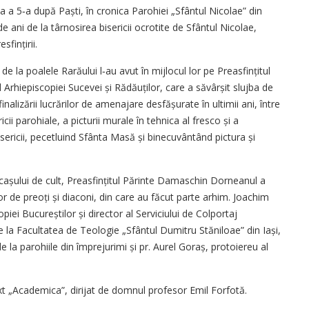
a a 5‑a după Paști, în cronica Parohiei „Sfântul Nicolae” din
ani de la târnosirea bisericii ocrotite de Sfântul Nicolae,
fințirii.
e la poalele Rarăului l‑au avut în mijlocul lor pe Preasfințitul
rhiepiscopiei Sucevei și Rădăuților, care a săvârșit slujba de
nalizării lucrărilor de amenajare desfășurate în ultimii ani, între
cii parohiale, a picturii murale în tehnica al fresco și a
 bisericii, pecetluind Sfânta Masă și binecuvântând pictura și
ăcașului de cult, Preasfințitul Părinte Damaschin Dorneanul a
or de preoți și diaconi, din care au făcut parte arhim. Joachim
opiei Bucureștilor și director al Serviciului de Colportaj
e la Facultatea de Teologie „Sfântul Dumitru Stăniloae” din Iași,
 de la parohiile din împrejurimi și pr. Aurel Goraș, protoiereu al
xt „Academica”, dirijat de domnul profesor Emil Forfotă.