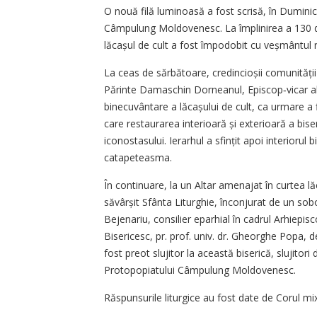
O nouă filă luminoasă a fost scrisă, în Duminic
Câmpulung Moldovenesc. La împlinirea a 130 de 
lăcașul de cult a fost împodobit cu veșmântul res
La ceas de sărbătoare, credincioșii comunității d
Părinte Damaschin Dorneanul, Episcop‑vicar al A
binecuvântare a lăcașului de cult, ca urmare a fi
care restaurarea interioară și exterioară a biseri
iconostasului. Ierarhul a sfințit apoi interiorul
catapeteasma.
În continuare, la un Altar amenajat în curtea l
săvârșit Sfânta Liturghie, înconjurat de un sob
Bejenariu, consilier eparhial în cadrul Arhiepisc
Bisericesc, pr. prof. univ. dr. Gheorghe Popa, d
fost preot slujitor la această biserică, slujitori
Protopopiatului Câmpulung Moldovenesc.
Răspunsurile liturgice au fost date de Corul mi