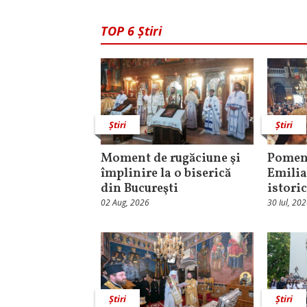
TOP 6 Știri
Știri
Știri
Moment de rugăciune şi
Pomeni
împlinire la o biserică
Emilia
din Bucureşti
istori
02 Aug, 2026
30 Iul, 20
Știri
Știri