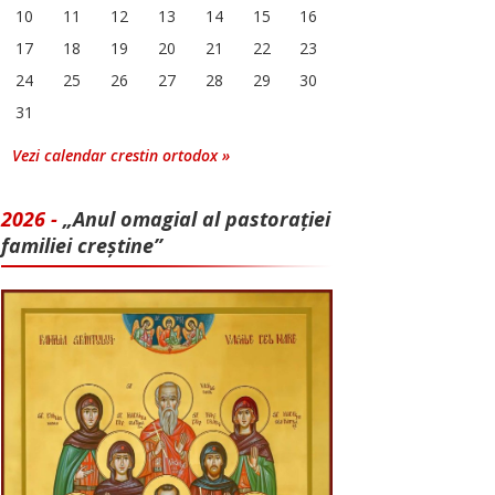
10
11
12
13
14
15
16
17
18
19
20
21
22
23
24
25
26
27
28
29
30
31
Vezi calendar crestin ortodox »
2026 -
„Anul omagial al pastorației
familiei creștine”