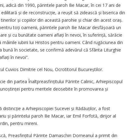
, adică din 1990, părintele paroh Ilie Macar, în cei 17 ani de
edilitară și de reconstrucție, a reușit să zidească și biserica din
 tinerilor și copiilor din această parohie și chiar din acest oraș.
 pentru toți oamenii, părintele paroh Ilie Macar desfășoară un
re și cu bunătate oameni aflați în nevoi, în suferință, sărăcie
ă mâinile iubirii lui Hristos pentru oameni. Când rugăciunea din
a bună în societate, se confirmă adevărul că Sfânta Liturghie
flați în nevoi”.
ul Cuvios Dimitrie cel Nou, Ocrotitorul Bucureștilor.
cie din partea Înaltpreasfințitului Părinte Calinic, Arhiepiscopul
recunoștinței pentru meritele deosebite în promovarea și
 distincție a Arhiepiscopiei Sucevei și Rădăuților, a fost
u și părintelui paroh Ilie Macar, iar Emil Forfotă, dirijor al
rdin, pentru mireni.
scă, Preasfințitul Părinte Damaschin Dorneanul a primit din