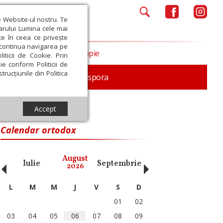
e Website-ul nostru. Te
iarului Lumina cele mai
ce în ceea ce privește
a continua navigarea pe
Opinii
Filantropie
iticii de Cookie. Prin
ie conform Politicii de
trucțiunile din Politica
In memoriam
Diaspora
Accept
Calendar ortodox
‹
›
August
Iulie
Septembrie
Octombrie
Noiembri
2026
L
M
M
J
V
S
D
01
02
03
04
05
06
07
08
09