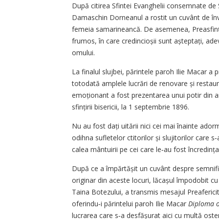
După citirea Sfintei Evanghelii consemnate de S
Damaschin Dorneanul a rostit un cuvânt de învă
femeia samarineancă. De asemenea, Preasfinția S
frumos, în care credincioșii sunt așteptați, ad
omului.
La finalul slujbei, părintele paroh Ilie Macar a p
totodată amplele lucrări de renovare și restaur
emoționant a fost prezentarea unui potir din arg
sfințirii bisericii, la 1 septembrie 1896.
Nu au fost dați uitării nici cei mai înainte ado
odihna sufletelor ctitorilor și slujitorilor care s‑
calea mântuirii pe cei care le‑au fost încredințaț
După ce a împărtășit un cuvânt despre semnifica
originar din aceste locuri, lăcașul împodobit cu 
Taina Botezului, a transmis mesajul Preafericit
oferindu‑i părintelui paroh Ilie Macar
Diploma 
lucrarea care s‑a desfășurat aici cu multă ostene