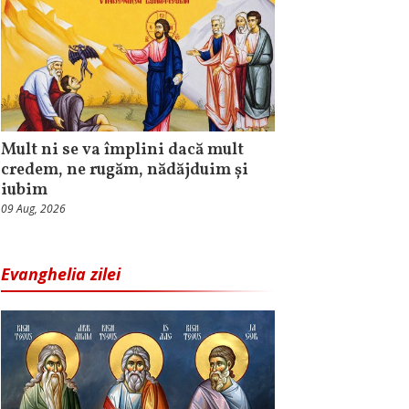
Mult ni se va împlini dacă mult
credem, ne rugăm, nădăjduim și
iubim
09 Aug, 2026
Evanghelia zilei