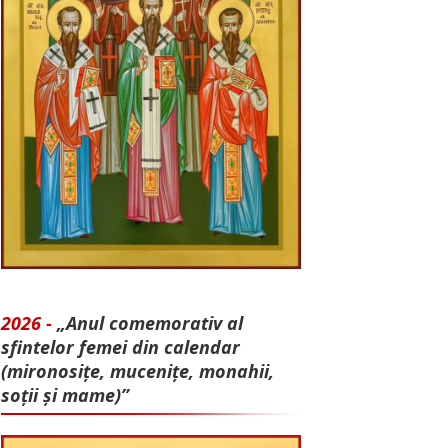
2026 -
„Anul comemorativ al
sfintelor femei din calendar
(mironosițe, mu­cenițe, monahii,
soții și mame)”