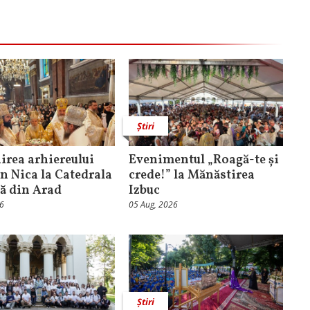
Știri
rea arhiereului
Evenimentul „Roagă-te și
n Nica la Catedrala
crede!” la Mănăstirea
că din Arad
Izbuc
26
05 Aug, 2026
Știri