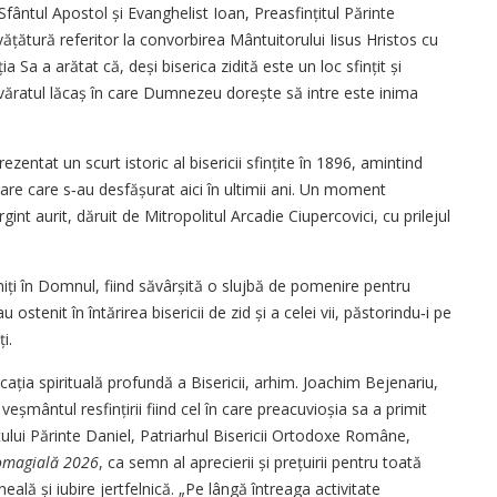
fântul Apostol și Evanghelist Ioan, Preasfințitul Părinte
țătură referitor la convorbirea Mântuitorului Iisus Hristos cu
a a arătat că, deși biserica zidită este un loc sfințit și
evăratul lăcaș în care Dumnezeu dorește să intre este inima
rezentat un scurt istoric al bisericii sfințite în 1896, amintind
are care s‑au desfășurat aici în ultimii ani. Un moment
int aurit, dăruit de Mitropolitul Arcadie Ciupercovici, cu prilejul
rmiți în Domnul, fiind săvârșită o slujbă de pomenire pentru
au ostenit în întărirea bisericii de zid și a celei vii, păstorindu‑i pe
i.
ția spirituală profundă a Bisericii, arhim. Joachim Bejenariu,
veșmântul resfințirii fiind cel în care preacuvioșia sa a primit
ului Părinte Daniel, Patriarhul Bisericii Ortodoxe Române,
omagială 2026
, ca semn al aprecierii și prețuirii pentru toată
ală și iubire jertfelnică. „Pe lângă întreaga activitate