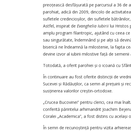
preoțească desfășurată pe parcursul a 36 de ani
parohiat, adică din 2009, dincolo de activitatea 
sufletele credincioșilor, din sufletele bătrânilor,
Astfel, inspirat de
Evanghelia
Iubirii
lui Hristos
amplu program filantropic, ajutând cu ceea ce a
sau singurătate, îndemnând și pe alții să devin
biserică ne îndeamnă la milostenie, la fapta ce
devine izvor al iubirii milostive față de semenii a
Totodată, a oferit parohiei și o icoană cu Sfânt
În continuare au fost oferite distincții de vredni
Sucevei și Rădăuților, ca semn al prețuirii și 
susținerea valorilor creștin‑ortodoxe.
„Crucea Bucovinei” pentru clerici, cea mai înaltă
conferită părintelui arhimandrit Joachim Bejenari
Coralei „Academica”, a fost distins cu același o
În semn de recunoștință pentru vizita arhierea