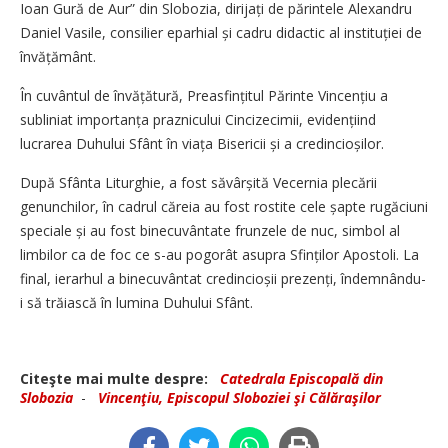
Ioan Gură de Aur” din Slobozia, dirijați de părintele Alexandru
Daniel Vasile, consilier eparhial și cadru didactic al instituției de
învățământ.
În cuvântul de învățătură, Preasfințitul Părinte Vincențiu a
subliniat importanța praznicului Cincizecimii, evidențiind
lucrarea Duhului Sfânt în viața Bisericii și a credincioșilor.
După Sfânta Liturghie, a fost săvârșită Vecernia plecării
genunchilor, în cadrul căreia au fost rostite cele șapte rugăciuni
speciale și au fost binecuvântate frunzele de nuc, simbol al
limbilor ca de foc ce s-au pogorât asupra Sfinților Apostoli. La
final, ierarhul a binecuvântat credincioșii prezenți, îndemnându-
i să trăiască în lumina Duhului Sfânt.
Citeşte mai multe despre:
Catedrala Episcopală din
Slobozia
-
Vincenţiu, Episcopul Sloboziei şi Călăraşilor