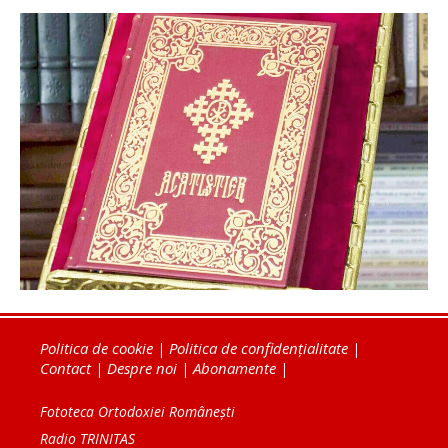
Politica de cookie
|
Politica de confidențialitate
|
Contact
|
Despre noi
|
Abonamente
|
Fototeca Ortodoxiei Românești
Radio TRINITAS