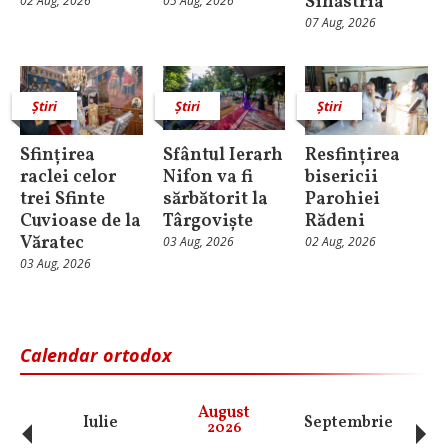
Sihăstria
02 Aug, 2026
05 Aug, 2026
07 Aug, 2026
Știri
Știri
Știri
Sfințirea
Sfântul Ierarh
Resfințirea
raclei celor
Nifon va fi
bisericii
trei Sfinte
sărbătorit la
Parohiei
Cuvioase de la
Târgoviște
Rădeni
Văratec
03 Aug, 2026
02 Aug, 2026
03 Aug, 2026
Calendar ortodox
‹
›
August
Iulie
Septembrie
O
2026