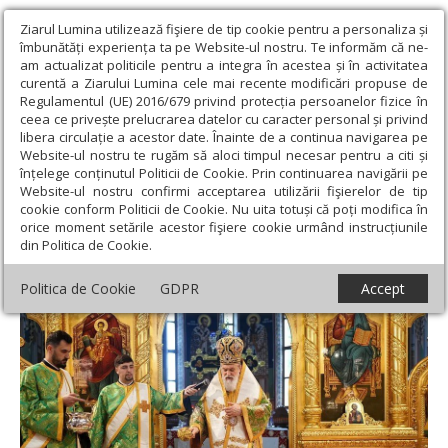
Ziarul Lumina utilizează fişiere de tip cookie pentru a personaliza și
îmbunătăți experiența ta pe Website-ul nostru. Te informăm că ne-
am actualizat politicile pentru a integra în acestea și în activitatea
curentă a Ziarului Lumina cele mai recente modificări propuse de
Regulamentul (UE) 2016/679 privind protecția persoanelor fizice în
ceea ce privește prelucrarea datelor cu caracter personal și privind
libera circulație a acestor date. Înainte de a continua navigarea pe
Website-ul nostru te rugăm să aloci timpul necesar pentru a citi și
Ziarul Lumina
›
Actualitate religioasă
›
Știri
›
Rusaliile la
înțelege conținutul Politicii de Cookie. Prin continuarea navigării pe
Catedrala Episcopală din Slobozia
Website-ul nostru confirmi acceptarea utilizării fişierelor de tip
cookie conform Politicii de Cookie. Nu uita totuși că poți modifica în
Rusaliile la Catedrala Episcopală din
orice moment setările acestor fişiere cookie urmând instrucțiunile
din Politica de Cookie.
Slobozia
Politica de Cookie
GDPR
Accept