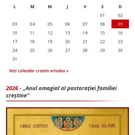
L
M
M
J
V
S
D
01
02
03
04
05
06
07
08
09
10
11
12
13
14
15
16
17
18
19
20
21
22
23
24
25
26
27
28
29
30
31
Vezi calendar crestin ortodox »
2026 -
„Anul omagial al pastorației familiei
creștine”