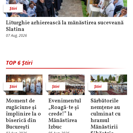
Știri
Liturghie arhierească la mănăstirea suceveană
Slatina
07 Aug, 2026
TOP 6 Știri
Știri
Știri
Știri
Moment de
Evenimentul
Sărbătorile
rugăciune şi
„Roagă-te și
nemţene au
împlinire la o
crede!” la
culminat cu
biserică din
Mănăstirea
hramul
Bucureşti
Izbuc
Mănăstirii