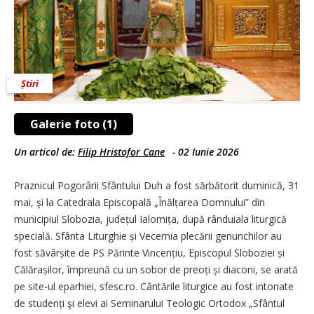
Știri
Galerie foto (1)
Un articol de:
Filip Hristofor Cane
-
02 Iunie 2026
Praznicul Pogorârii Sfântului Duh a fost sărbătorit duminică, 31
mai, şi la Catedrala Episcopală „Înălțarea Domnului” din
municipiul Slobozia, județul Ialomița, după rânduiala liturgică
specială. Sfânta Liturghie și Vecernia plecării genunchilor au
fost săvârșite de PS Părinte Vincențiu, Episcopul Sloboziei și
Călărașilor, împreună cu un sobor de preoți și diaconi, se arată
pe site-ul eparhiei, sfesc.ro. Cântările liturgice au fost intonate
de studenți şi elevi ai Seminarului Teologic Ortodox „Sfântul