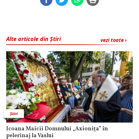
Alte articole din Știri
vezi toate ›
Știri
Icoana Maicii Domnului „Axionița” în
pelerinaj la Vaslui