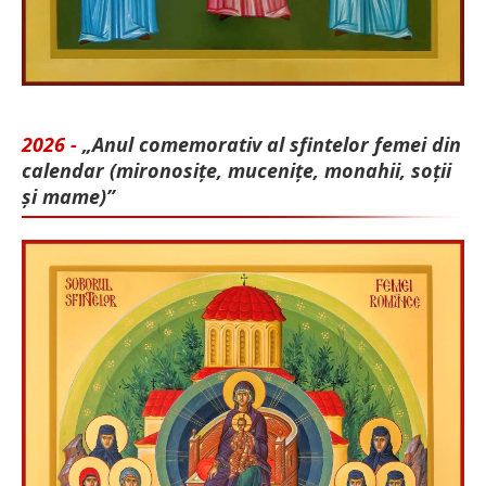
2026 -
„Anul comemorativ al sfintelor femei din
calendar (mironosițe, mu­cenițe, monahii, soții
și mame)”