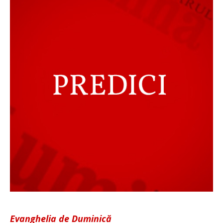
Evanghelia de Duminică