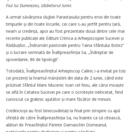
Fiul lui Dumnezeu, ­Izbăvitorul lumii
.
A urmat săvârșirea slujbei Parastasului pentru eroii din toate
timpurile și din toate locurile, cei care s-au jertfit pentru țară,
neam și credință, apoi au fost prezentate două dintre cele mai
recente pu­bli­cații ale Editurii Crimca a Arhiepiscopiei Sucevei și
Rădăuților, „Îndrumări pastorale pentru Taina Sfântului Botez”
și o lucrare semnată de Înalt­preasfinția Sa, „Îndreptar de
spovedanie, 86 de tipologii”.
Totodată, Înaltpreasfințitul Arhiepiscop Calinic i-a invitat pe toți
cei prezenți la hramul mănăstirii din data de 2 iunie, când este
prăznuit Sfântul Mare Mucenic Ioan cel Nou, ale cărui moaște
se află în Cetatea Sucevei pe care o ocro­tește neîncetat, fiind
cunoscut ca grabnic ajutător și mare făcător de minuni.
Credincioșii au fost binecuvân­tați la final prin stropire cu apă
sfințită de către Înalt­preasfinția Sa, nu îna­inte ca să citească,
alături de Prea­sfințitul Părinte Damaschin Dorneanul,
rugăciunile pentru dezlegare și pentru sănătate.