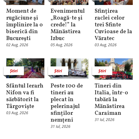
Moment de
Evenimentul
Sfințirea
rugăciune şi
„Roagă-te și
raclei celor
împlinire la o
crede!” la
trei Sfinte
biserică din
Mănăstirea
Cuvioase de la
Bucureşti
Izbuc
Văratec
02 Aug, 2026
05 Aug, 2026
03 Aug, 2026
Știri
Știri
Știri
Sfântul Ierarh
Peste 100 de
Tineri din
Nifon va fi
tineri au
Italia, într-o
sărbătorit la
plecat în
tabără la
Târgoviște
pelerinajul
Mănăstirea
sfinților
Caraiman
03 Aug, 2026
nemțeni
31 Iul, 2026
31 Iul, 2026