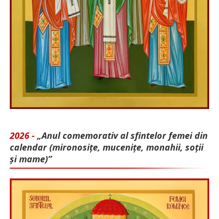
2026 -
„Anul comemorativ al sfintelor femei din
calendar (mironosițe, mu­cenițe, monahii, soții
și mame)”