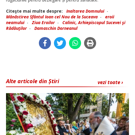
Citeşte mai multe despre:
Inaltarea Domnului
-
Mănăstirea Sfântul Ioan cel Nou de la Suceava
-
eroii
neamului
-
Ziua Eroilor
-
Calinic, Arhiepiscopul Sucevei şi
Rădăuţilor
-
Damaschin Dorneanul
Alte articole din Știri
vezi toate ›