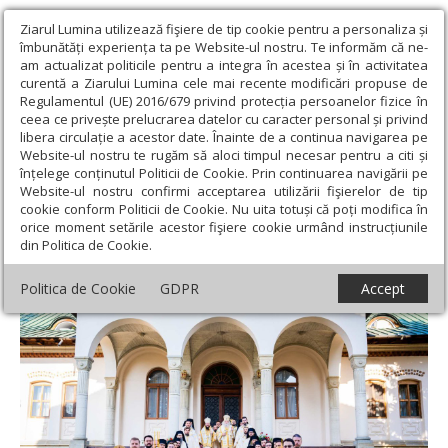
Ziarul Lumina utilizează fişiere de tip cookie pentru a personaliza și
îmbunătăți experiența ta pe Website-ul nostru. Te informăm că ne-
am actualizat politicile pentru a integra în acestea și în activitatea
curentă a Ziarului Lumina cele mai recente modificări propuse de
Regulamentul (UE) 2016/679 privind protecția persoanelor fizice în
ceea ce privește prelucrarea datelor cu caracter personal și privind
libera circulație a acestor date. Înainte de a continua navigarea pe
Website-ul nostru te rugăm să aloci timpul necesar pentru a citi și
Ziarul Lumina
›
Actualitate religioasă
›
Știri
›
Sărbătoarea
înțelege conținutul Politicii de Cookie. Prin continuarea navigării pe
Înălțării Domnului la Catedrala Arhiepiscopală din Suceava
Website-ul nostru confirmi acceptarea utilizării fişierelor de tip
cookie conform Politicii de Cookie. Nu uita totuși că poți modifica în
Sărbătoarea Înălțării Domnului la
orice moment setările acestor fişiere cookie urmând instrucțiunile
din Politica de Cookie.
Catedrala Arhiepiscopală din Suceava
Politica de Cookie
GDPR
Accept