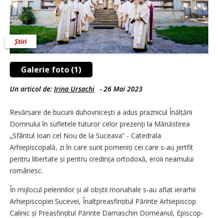
Știri
Galerie foto (1)
Un articol de:
Irina Ursachi
-
26 Mai 2023
Revărsare de bucurii duhov­nicești a adus praznicul Înălțării
Domnului în sufletele tuturor celor prezenți la Mănăstirea
„Sfântul Ioan cel Nou de la Suceava” - Catedrala
Arhiepiscopală, zi în care sunt po­meniți cei care s-au jertfit
pentru libertate și pentru credința ortodoxă, eroii neamului
românesc.
În mijlocul pelerinilor și al obștii monahale s-au aflat ierarhii
Arhiepiscopiei Sucevei, Înalt­prea­sfințitul Părinte Arhiepiscop
Calinic și Prea­sfințitul Părinte Damaschin Dorneanul, Episcop-