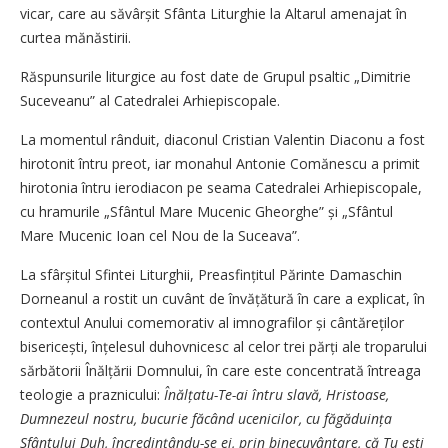
vicar, care au săvâr­șit Sfânta Liturghie la Altarul amenajat în
curtea mănăstirii.
Răspunsurile liturgice au fost date de Grupul psaltic „Dimitrie
Suceveanu” al Catedralei Arhiepiscopale.
La momentul rânduit, diaconul Cristian Valentin Diaconu a fost
hirotonit întru preot, iar monahul Antonie Comănescu a primit
hirotonia întru ierodiacon pe seama Catedralei Arhiepiscopale,
cu hramurile „Sfântul Mare Mucenic Gheorghe” și „Sfântul
Mare Mucenic Ioan cel Nou de la Suceava”.
La sfârșitul Sfintei Liturghii, Preasfințitul Părinte Damaschin
Dorneanul a rostit un cuvânt de învățătură în care a explicat, în
contextul Anului comemorativ al imnografilor și cântăreților
bise­ricești, înțelesul duhovnicesc al celor trei părți ale troparului
sărbătorii Înălțării Domnului, în care este concentrată întreaga
teologie a praznicului:
Înălțatu-Te-ai întru slavă, Hristoase,
Dumnezeul nostru, bucurie făcând ucenicilor, cu făgăduința
Sfântului Duh, încre­dințându-se ei, prin binecuvântare, că Tu ești