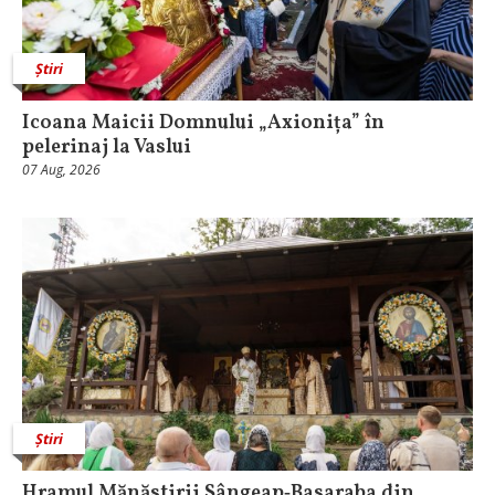
Știri
Icoana Maicii Domnului „Axionița” în
pelerinaj la Vaslui
07 Aug, 2026
Știri
Hramul Mănăstirii Sângeap‑Basaraba din