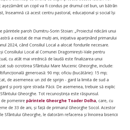
t așezământ un copil va fi condus pe drumul cel bun, un bătrân
t, înseamnă că acest centru pastoral, edu­ca­țional și social își
părintele paroh Dumitru-Sorin Stoian: „Proiectul ridicării unui
stră a existat de mai mulți ani, inițiativa aparținând primarului
anul 2024, când Consiliul Local a alocat fondurile ne­cesare.
și Consiliului Local al Comunei Dragomirești-Vale pentru
ctual, cu atât mai vrednică de laudă este finalizarea unui
zat sub ocro­tirea Sfântului Mare Mucenic Gheorghe, in­clude:
ifuncțională generoasă: 90 mp; oficiu (bucătărie): 15 mp;
icat, de asemenea: un zid de sprijin - gard la limita de sud a
; gard și porți spre strada Păcii. De asemenea, trebuie să explic
 Sfântului Gheorghe. Tot recunoștința este răspunsul.
ul de pomenire
părintele Gheorghe Toader Dolha
, care, cu
 vreme de 33 de ani, și față de primarul Gheorghe Socol. Acestor
 Sfântului Gheorghe, le datorăm refacerea și înnoirea bisericii