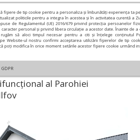
ză fişiere de tip cookie pentru a personaliza și îmbunătăți experiența ta p
alizat politicile pentru a integra în acestea și în activitatea curentă a Z
opuse de Regulamentul (UE) 2016/679 privind protecția persoanelor fizi
 caracter personal și privind libera circulație a acestor date. Înainte de 
eologie și spiritualitate
Educaţie și Cultură
Societate
rugăm să aloci timpul necesar pentru a citi și înțelege conținutul Pol
pe Website-ul nostru confirmi acceptarea utilizării fişierelor de tip cook
că poți modifica în orice moment setările acestor fişiere cookie urmând ins
An omagial
Comunicate de presă
Documentar
GDPR
ințirea centrului multifuncțional al Parohiei Dragomirești-Deal din Ilfov
ifuncțional al Parohiei
Ilfov
ie
Februarie
Martie
Aprilie
Mai
Iunie