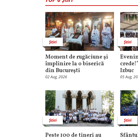
Știri
Știri
Moment de rugăciune şi
Evenim
împlinire la o biserică
crede!
din Bucureşti
Izbuc
02 Aug, 2026
05 Aug, 2
Știri
Știri
Peste 100 de tineri au
Sfântul