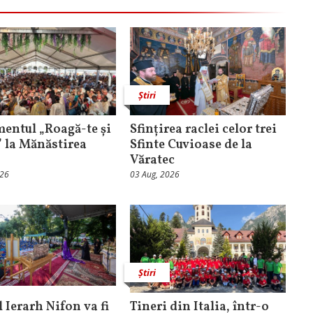
Știri
entul „Roagă-te și
Sfințirea raclei celor trei
” la Mănăstirea
Sfinte Cuvioase de la
Văratec
026
03 Aug, 2026
Știri
 Ierarh Nifon va fi
Tineri din Italia, într-o