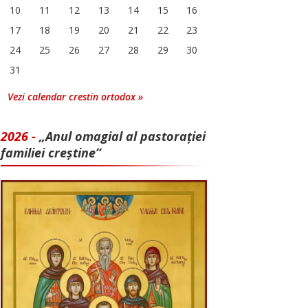
10
11
12
13
14
15
16
17
18
19
20
21
22
23
24
25
26
27
28
29
30
31
Vezi calendar crestin ortodox »
2026 -
„Anul omagial al pastorației
familiei creștine”