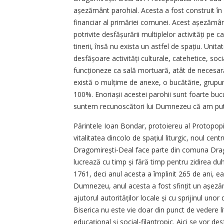
așezământ parohial. Acesta a fost construit în c
financiar al primăriei comunei. Acest așezămân
potrivite desfășurării multiplelor activități pe ca
tinerii, însă nu exista un astfel de spa­țiu. Unit
desfășoare activități culturale, catehetice, soc
funcționeze ca sală mortuară, atât de necesar
există o mulțime de anexe, o bucătărie, grupuri s
100%. Enoriașii acestei parohii sunt foarte bucu
suntem recunoscători lui Dumnezeu că am putut 
Părintele Ioan Bondar, protoiereu al Protopopia
vitalitatea dincolo de spațiul liturgic, noul cent
Dragomirești-Deal face parte din comuna Dragomi
lucrează cu timp și fără timp pentru zidirea duh
1761, deci anul acesta a împlinit 265 de ani, ea f
Dumnezeu, anul acesta a fost sfințit un așez
ajutorul autorităților locale și cu sprijinul un
Biserica nu este vie doar din punct de vedere lit
educațional și social-filantropic. Aici se vor desf