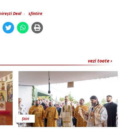
irești Deal
-
sfintire
vezi toate ›
Știri