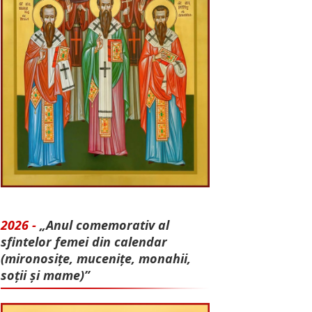
2026 -
„Anul comemorativ al
sfintelor femei din calendar
(mironosițe, mu­cenițe, monahii,
soții și mame)”