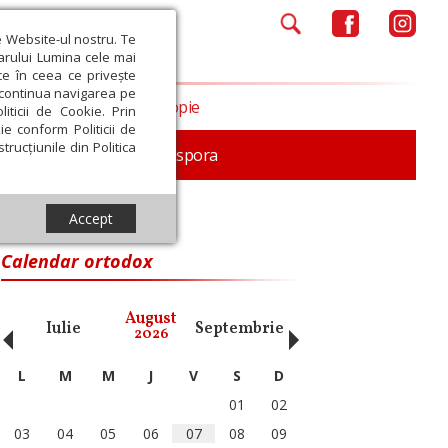
e Website-ul nostru. Te
iarului Lumina cele mai
ce în ceea ce privește
a continua navigarea pe
Opinii
Filantropie
iticii de Cookie. Prin
ie conform Politicii de
trucțiunile din Politica
In memoriam
Diaspora
Accept
Calendar ortodox
‹
›
August
Iulie
Septembrie
Octombrie
Noiembri
2026
L
M
M
J
V
S
D
01
02
03
04
05
06
07
08
09