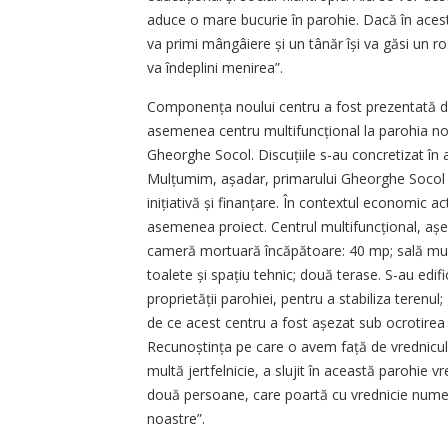
aduce o mare bucurie în parohie. Dacă în aces
va primi mângâiere și un tânăr își va găsi un ros
va îndeplini menirea”.
Componența noului centru a fost prezentată de 
asemenea centru multi­funcțional la parohia noa
Gheor­ghe Socol. Discuțiile s-au concretizat în 
Mulțumim, așadar, primarului Gheor­ghe Socol 
inițiativă și finanțare. În contextul economic a
asemenea proiect. Centrul multifuncțional, așe
cameră mortuară încăpătoare: 40 mp; sală mult
toalete și spațiu tehnic; două terase. S-au edif
proprietății parohiei, pentru a stabiliza terenul
de ce acest centru a fost așezat sub ocrotirea
Recunoștința pe care o avem față de vrednic
multă jertfelnicie, a slujit în această parohie
două persoane, care poartă cu vrednicie numele
noastre”.