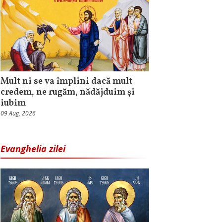
Mult ni se va împlini dacă mult
credem, ne rugăm, nădăjduim și
iubim
09 Aug, 2026
Evanghelia zilei