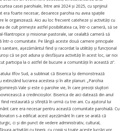
urtea casei parohiale, între anii 2024 și 2025, cu sprijinul
t era foarte necesar, deoarece parohia nu avea spațiile
re le organizează. Aici au loc frecvent cateheze și ac­ti­vi­tăți cu
atea de cult primește astfel posibilitatea ca, într-o cameră, să se
ial-filantropice și misionar-pastorale, iar cealaltă cameră să
ă într-o comunitate. Pe lângă aceste două camere principale
anitare, așezământul fiind și racordat la utilități și funcțional
roși că se pot aduna și desfășura activități în acest loc, iar noi
participa la o astfel de bucurie a comunității în această zi”.
tului Ilfov Sud, a subliniat că Biserica își demonstrează
ru extinzând lucrarea acesteia și în alte planuri: „Parohia
rești-Vale și este o parohie vie, în care preoții slujitori
ovnicească a credincioșilor. Biserica de aici datează din anul
iind restaurată și sfințită în urmă cu trei ani. Cu ajutorul lui
ământ care era necesar pentru această comunitate parohială. Cu
or donatori s-a edificat acest așezământ în care se arată că
urgic, ci și din punct de vedere administrativ, cultural,
ășura activități cu tinerii, cu copiii și toate aceste lucrări vor