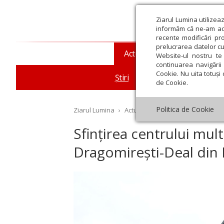
Ziarul Lumina utilizea
informăm că ne-am actu
recente modificări pr
prelucrarea datelor cu
Actualitate religioasă
T
Website-ul nostru te 
continuarea navigării 
Cookie. Nu uita totuși 
Știri
Mesaje și cuvântări
de Cookie.
Politica de Cookie
Ziarul Lumina
›
Actualitate religioasă
›
Știri
›
Sf
Sfințirea centrului mult
Dragomirești-Deal din 
st
Septembrie
Octombrie
Noiembrie
Decembrie
Ianuar