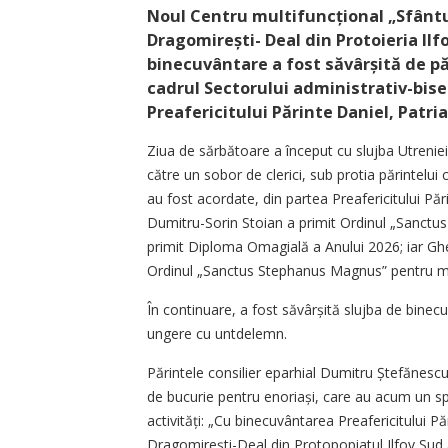
Noul Centru multifuncțional „Sfânt
Dragomirești- Deal din Protoieria Ilf
binecuvântare a fost săvârșită de pă
cadrul Sectorului administrativ-bise
Preafericitului Părinte Daniel, Patri
Ziua de sărbătoare a început cu slujba Utreniei,
către un sobor de clerici, sub protia părintelui c
au fost acordate, din partea Preafericitului Pări
Dumitru-Sorin Stoian a primit Ordinul „Sanctus
primit Diploma Omagială a Anului 2026; iar Gh
Ordinul „Sanctus Stephanus Magnus” pentru mi
În continuare, a fost săvârșită slujba de binecu
ungere cu untdelemn.
Părintele consilier eparhial Dumitru Ștefă­nesc
de bucurie pentru enoriași, care au acum un spaț
activități: „Cu binecuvântarea Preafericitului P
Dragomirești-Deal din Protopopiatul Ilfov Sud