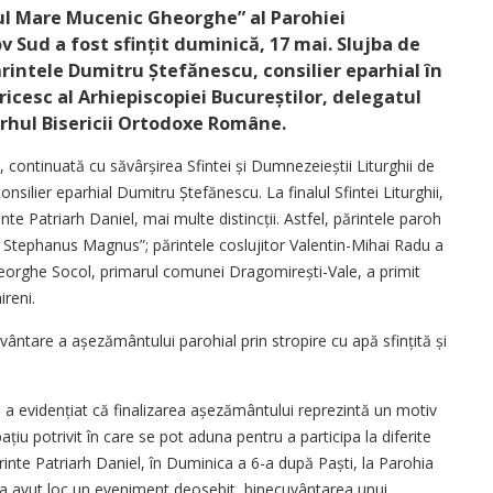
ul Mare Mucenic Gheorghe” al Parohiei
ov Sud a fost sfințit duminică, 17 mai. Slujba de
rintele Dumitru Ștefănescu, consilier eparhial în
ricesc al Arhiepiscopiei Bucureștilor, delegatul
arhul Bisericii Ortodoxe Române.
 continuată cu săvârșirea Sfintei și Dumnezeieștii Liturghii de
onsilier eparhial Dumitru Ștefănescu. La finalul Sfintei Liturghii,
nte Patriarh Daniel, mai multe distincții. Astfel, părintele paroh
 Ste­phanus Magnus”; părintele coslujitor Valentin-Mihai Radu a
eorghe Socol, primarul comunei Dragomirești-Vale, a primit
reni.
vântare a așezământului parohial prin stropire cu apă sfințită și
u a evidențiat că finalizarea așezămân­tului reprezintă un motiv
iu potrivit în care se pot aduna pentru a participa la diferite
ărinte Patriarh Daniel, în Duminica a 6-a după Paști, la Parohia
 a avut loc un eveniment deosebit, binecuvântarea unui