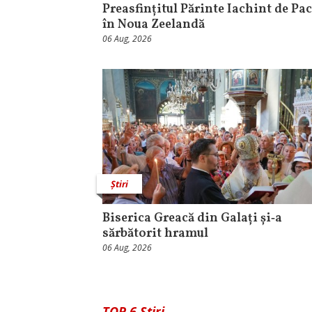
Preasfințitul Părinte Iachint de Pac
în Noua Zeelandă
06 Aug, 2026
Știri
Biserica Greacă din Galați și‑a
sărbătorit hramul
06 Aug, 2026
TOP 6 Știri