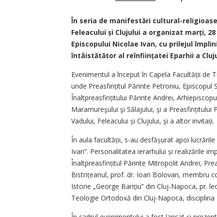
În seria de manifestări cultural-religioase
Feleacului și Clujului a organizat marți, 
Episcopului Nicolae Ivan, cu prilejul împlin
întâistătător al reînființatei Eparhii a Cluju
Evenimentul a început în Ca­pela Facultății de
unde Preasfințitul Părinte Pe­troniu, Episcopul S
Înaltpreasfințitului Părinte Andrei, Arhiepiscopul 
Maramureşului şi Săl­a­ju­lui, şi a Preasfințitulu
Vadului, Feleacului și Clujului, şi a altor invitați.
În aula facultății, s-au desfășurat apoi lucrări
Ivan”. Personalitatea ierarhului și realizările i
Înaltpreasfințitul Părinte Mitropolit Andrei, Pre
Bistrițeanul, prof. dr. Ioan Bolovan, membru c
Istorie „George Ba­ri­țiu” din Cluj-Napoca, pr. 
Teologie Ortodoxă din Cluj-Napoca, disciplina 
În cadrul evenimentului a fost lan­sat și prezent