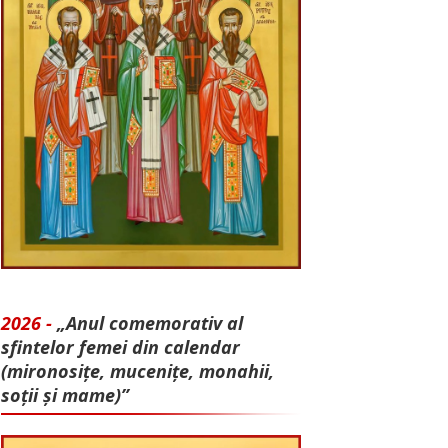
2026 -
„Anul comemorativ al
sfintelor femei din calendar
(mironosițe, mu­cenițe, monahii,
soții și mame)”