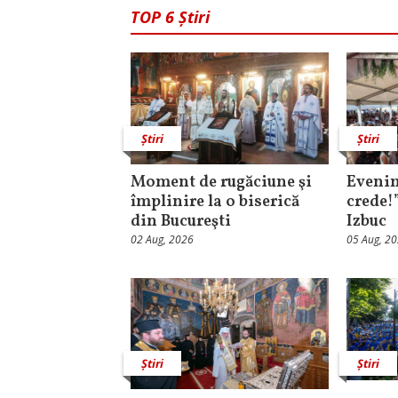
TOP 6 Știri
Știri
Știri
Moment de rugăciune şi
Evenim
împlinire la o biserică
crede!
din Bucureşti
Izbuc
02 Aug, 2026
05 Aug, 2
Știri
Știri