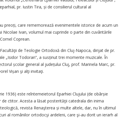
eparhial, pr. Iustin Tira, și de consilierul cultu­ral al
 sau preoți, care reme­mo­rează evenimentele istorice de acum un
lui Nicolae Ivan, volumul mai cuprinde o parte din cuvântările
. Cornel Coprean.
Facultăţii de Teologie Ortodoxă din Cluj-Na­poca, dirijat de pr.
orale „Isidor Todoran”, a susținut trei momente muzicale. În
torul școlar general al jude­țului Cluj, prof. Marinela Marc, pr.
rel Vișan şi alţi invitaţi.
ie 1936) este reîntemeietorul Eparhiei Clujului (de obârșie
de ctitor. Acesta a lăsat posterităţii catedra­la din inima
teolo­gică, revista Renaşterea și multe altele, dar, nu în ultimul
curi al româ­nilor ortodocşi ardeleni, care şi-au dorit un ierarh al