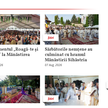
Știri
entul „Roagă-te și
Sărbătorile nemţene au
” la Mănăstirea
culminat cu hramul
Mănăstirii Sihăstria
026
07 Aug, 2026
Știri