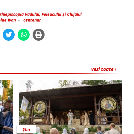
rhiepiscopia Vadului, Feleacului și Clujului
-
lae Ivan
-
centenar
vezi toate ›
Știri