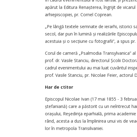
apărut la Editura Re­naș­­terea, îngrijit de vicarul 
arhiepiscopiei, pr. Cornel Coprean.
„Pe lângă textele semnate de ie­rarhi, istorici
secol, dar pun în lumină și realizările Episcopu
acestuia și o secțiu­ne cu fotografii”, a spus pr
Corul de cameră „Psalmodia Tran­­sylvanica” al 
prof. dr. Vasile Stanciu, directorul Școlii Doct
cadrul eve­nimentului au mai luat cuvântul inspec
prof. Vasile Stanciu, pr. Nicolae Feier, actorul Do
Har de ctitor
Episcopul Nicolae Ivan (17 mai 1855 - 3 februar
ștefaniană) care a păstorit cu un neîntrecut har 
orașului, Reşe­din­ţa eparhia­lă, prima academie 
rând, aces­ta a dus la împlinirea unui vis de vea
lor în metropola Transilvaniei.