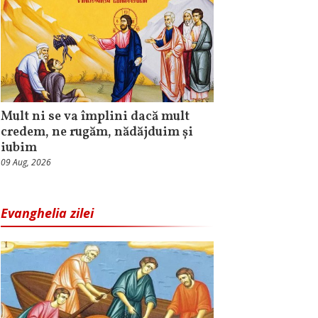
Mult ni se va împlini dacă mult
credem, ne rugăm, nădăjduim și
iubim
09 Aug, 2026
Evanghelia zilei