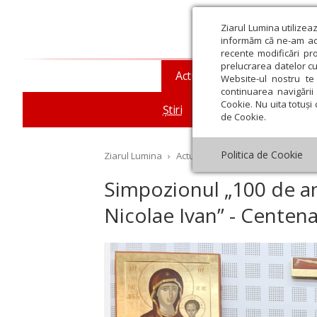
Ziarul Lumina utilizea
informăm că ne-am actu
recente modificări pr
prelucrarea datelor cu
Actualitate religioasă
T
Website-ul nostru te 
continuarea navigării 
Cookie. Nu uita totuși 
Știri
Mesaje și cuvântări
de Cookie.
Politica de Cookie
Ziarul Lumina
›
Actualitate religioasă
›
Știri
›
Si
Simpozionul „100 de an
Nicolae Ivan” - Centena
st
Septembrie
Octombrie
Noiembrie
Decembrie
Ianuar