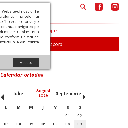
e Website-ul nostru. Te
iarului Lumina cele mai
ce în ceea ce privește
a continua navigarea pe
Opinii
Filantropie
iticii de Cookie. Prin
ie conform Politicii de
trucțiunile din Politica
In memoriam
Diaspora
Accept
l Eparhiei Clujului
Calendar ortodox
‹
›
August
Iulie
Septembrie
Octombrie
Noiembri
2026
L
M
M
J
V
S
D
01
02
03
04
05
06
07
08
09