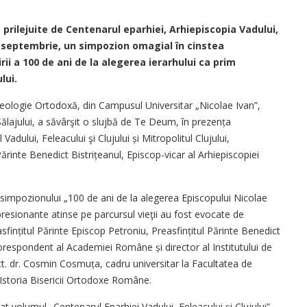
 prilejuite de Centenarul eparhiei, Arhiepiscopia Vadului,
28 septembrie, un simpozion omagial în cinstea
irii a 100 de ani de la alegerea ierarhului ca prim
lui.
 Teologie Ortodoxă, din Campusul Universitar „Nicolae Ivan”,
ălajului, a să­vârşit o slujbă de Te Deum, în pre­zența
Vadului, Feleacului şi Clujului și Mitropolitul Clujului,
i Părinte Benedict Bistrițeanul, Episcop-vicar al Ar­hiepiscopiei
le simpozionului „100 de ani de la alegerea Episcopului Ni­colae
mpresionante atin­se pe parcursul vieţii au fost evocate de
asfințitul Părinte Episcop Petroniu, Preasfințitul Pă­rinte Benedict
orespondent al Academiei Române și director al Institutului de
lect. dr. Cosmin Cosmuța, cadru universitar la Facultatea de
Istoria Bisericii Ortodoxe Române.
at volumul „Centenarul Eparhiei Vadului, Feleacului și Clujului”,