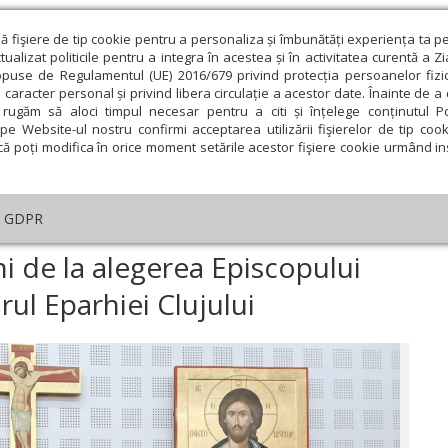
ză fişiere de tip cookie pentru a personaliza și îmbunătăți experiența ta p
alizat politicile pentru a integra în acestea și în activitatea curentă a Z
opuse de Regulamentul (UE) 2016/679 privind protecția persoanelor fizi
 caracter personal și privind libera circulație a acestor date. Înainte de 
eologie și spiritualitate
Educaţie și Cultură
Societate
rugăm să aloci timpul necesar pentru a citi și înțelege conținutul Pol
pe Website-ul nostru confirmi acceptarea utilizării fişierelor de tip cook
că poți modifica în orice moment setările acestor fişiere cookie urmând ins
An omagial
Comunicate de presă
Documentar
GDPR
mpozionul „100 de ani de la alegerea Episcopului Nicolae Ivan” - Centenaru
i de la alegerea Episcopului
rul Eparhiei Clujului
ie
Februarie
Martie
Aprilie
Mai
Iunie