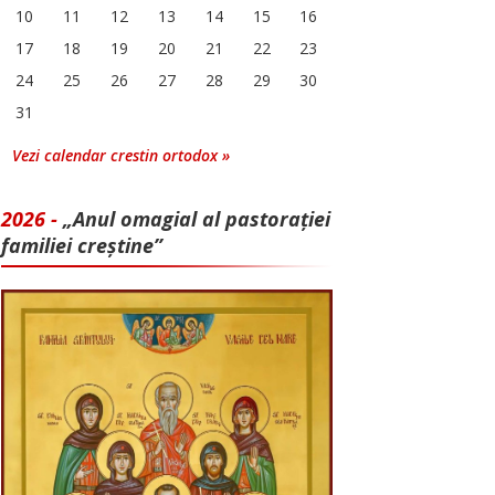
10
11
12
13
14
15
16
17
18
19
20
21
22
23
24
25
26
27
28
29
30
31
Vezi calendar crestin ortodox »
2026 -
„Anul omagial al pastorației
familiei creștine”