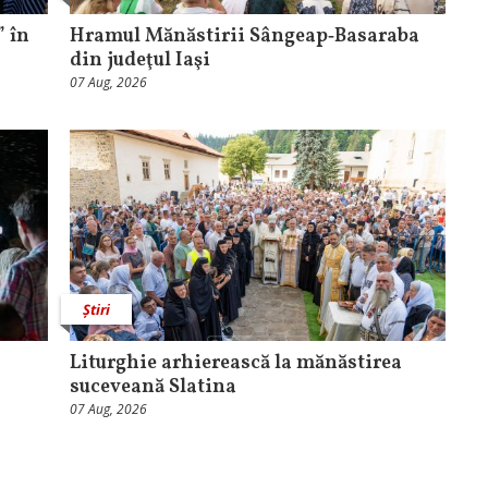
 în
Hramul Mănăstirii Sângeap‑Basaraba
din judeţul Iaşi
07 Aug, 2026
Știri
Liturghie arhierească la mănăstirea
suceveană Slatina
07 Aug, 2026