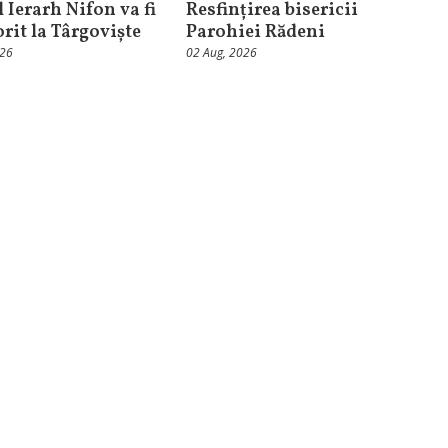
 Ierarh Nifon va fi
Resfințirea bisericii
orit la Târgoviște
Parohiei Rădeni
026
02 Aug, 2026