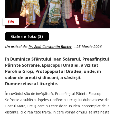
Știri
Galerie foto (3)
Un articol de:
Pr. Andi Constantin Bacter
-
25 Martie 2026
În Duminica Sfântului Ioan Scărarul, Preasfințitul
Părinte Sofronie, Episcopul Oradiei, a vizitat
Parohia Groși, Protopopiatul Oradea, unde, în
sobor de preoți și diaconi, a săvârşit
Dumnezeiasca Liturghie.
În cuvântul său de învăță­tură, Preasfinţitul Părinte Episcop
Sofronie a subliniat înțelesul adânc al urcuşului duhovnicesc din
Postul Mare, urcuş care nu este doar un ideal contemplat de la
distanță, ci o realitate trăită, în care voința omului se întâl­nește