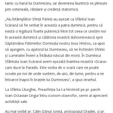
tainic cu harul lui Dumnezeu, iar devenirea lăuntrică se plinește
prin osteneală, răbdare și credință statornică.
„Nu întâmplător Sfinții Părinți au așezat ca Sfântul Ioan
Scărarul să fie serbat în această a patra duminică, pentru că
există o legătură foarte puternică între tot ceea ce cinstim noi
în această duminică și călătoria noastră duhovnicească spre
Săptămâna Pătimirilor Domnului nostru Iisus Hristos, ca apoi
să ajungem, cu ajutorul lui Dumnezeu, să ne închinăm Sfintei
și Luminatei Învieri a Întâiului-născut din morți. În Duminica
Sfântului Ioan Scărarul avem așezată înaintea noastră «Scara»
care duce la Paradis. Este vorba de o scară care ne poate
scoate pe noi de unde suntem, de-aici, din lume, pentru a ne
întoarce înapoi în brațele lui Dumnezeu”, a spus ierarhul.
La Sfânta Liturghie, Prea­sfinția Sa l-a hirotesit pe pr. paroh
Ioan-Octavian Ungur întru iconom-stavrofor, semn al aprecierii
activității sale.
Au mai vorbit pr. Călin-Dănuț Ioniță, protopopul Oradiei, şi pr.