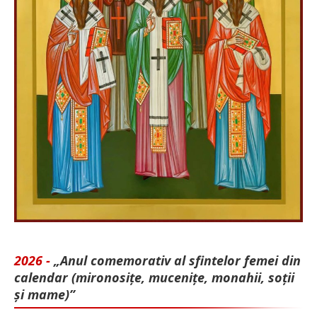
2026 -
„Anul comemorativ al sfintelor femei din
calendar (mironosițe, mu­cenițe, monahii, soții
și mame)”