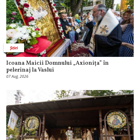
Știri
Icoana Maicii Domnului „Axionița” în
pelerinaj la Vaslui
07 Aug, 2026