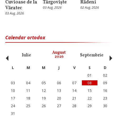
Cuvioase de la
Târgoviște
Rădeni
Văratec
03 Aug, 2026
02 Aug, 2026
03 Aug, 2026
Calendar ortodox
‹
›
August
Iulie
Septembrie
O
2026
L
M
M
J
V
S
D
01
02
03
04
05
06
07
08
09
10
11
12
13
14
15
16
17
18
19
20
21
22
23
24
25
26
27
28
29
30
31