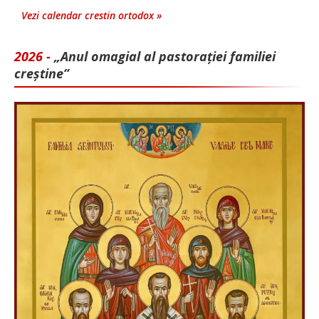
Vezi calendar crestin ortodox »
2026 -
„Anul omagial al pastorației familiei
creștine”