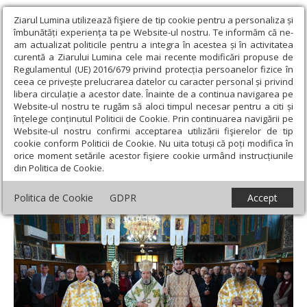
Ziarul Lumina utilizează fişiere de tip cookie pentru a personaliza și
îmbunătăți experiența ta pe Website-ul nostru. Te informăm că ne-
am actualizat politicile pentru a integra în acestea și în activitatea
curentă a Ziarului Lumina cele mai recente modificări propuse de
Regulamentul (UE) 2016/679 privind protecția persoanelor fizice în
ceea ce privește prelucrarea datelor cu caracter personal și privind
libera circulație a acestor date. Înainte de a continua navigarea pe
Website-ul nostru te rugăm să aloci timpul necesar pentru a citi și
Ziarul Lumina
›
Actualitate religioasă
›
Știri
›
Vizită arhierească
înțelege conținutul Politicii de Cookie. Prin continuarea navigării pe
în Parohia Groşi, Protopopiatul Oradea
Website-ul nostru confirmi acceptarea utilizării fişierelor de tip
cookie conform Politicii de Cookie. Nu uita totuși că poți modifica în
Vizită arhierească în Parohia Groşi,
orice moment setările acestor fişiere cookie urmând instrucțiunile
din Politica de Cookie.
Protopopiatul Oradea
Politica de Cookie
GDPR
Accept