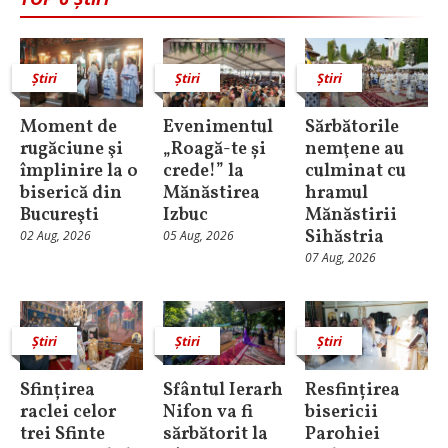
Știri
Știri
Știri
Moment de
Evenimentul
Sărbătorile
rugăciune şi
„Roagă-te și
nemţene au
împlinire la o
crede!” la
culminat cu
biserică din
Mănăstirea
hramul
Bucureşti
Izbuc
Mănăstirii
Sihăstria
02 Aug, 2026
05 Aug, 2026
07 Aug, 2026
Știri
Știri
Știri
Sfințirea
Sfântul Ierarh
Resfințirea
raclei celor
Nifon va fi
bisericii
trei Sfinte
sărbătorit la
Parohiei