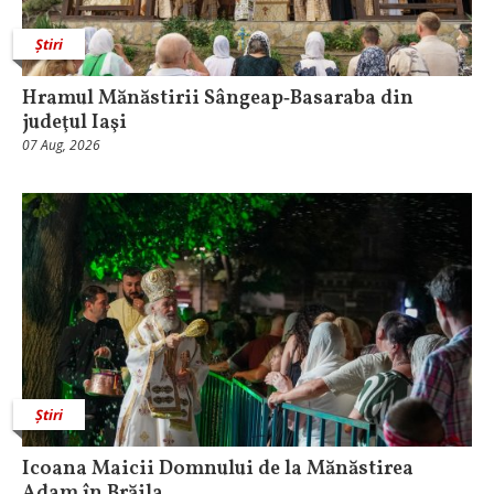
Știri
Hramul Mănăstirii Sângeap‑Basaraba din
judeţul Iaşi
07 Aug, 2026
Știri
Icoana Maicii Domnului de la Mănăstirea
Adam în Brăila