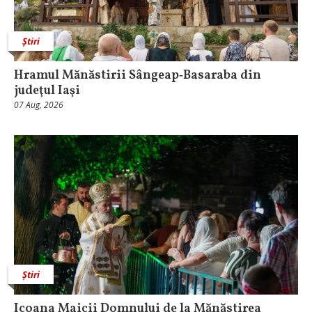
Știri
Hramul Mănăstirii Sângeap‑Basaraba din
judeţul Iaşi
07 Aug, 2026
Știri
Icoana Maicii Domnului de la Mănăstirea