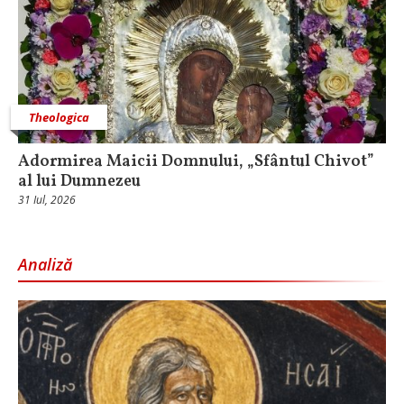
Theologica
Adormirea Maicii Domnului, „Sfântul Chivot”
al lui Dumnezeu
31 Iul, 2026
Analiză