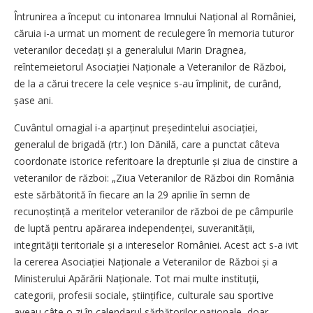
Întrunirea a început cu intonarea Imnului Național al României,
căruia i-a urmat un moment de reculegere în memoria tuturor
veteranilor decedați și a generalului Marin Dragnea,
reîntemeietorul Asociației Naționale a Veteranilor de Război,
de la a cărui trecere la cele veșnice s-au împlinit, de curând,
șase ani.
Cuvântul omagial i-a aparținut președintelui asociației,
generalul de brigadă (rtr.) Ion Dănilă, care a punctat câteva
coordonate istorice referitoare la drepturile și ziua de cinstire a
veteranilor de război: „Ziua Veteranilor de Război din România
este sărbătorită în fiecare an la 29 aprilie în semn de
recunoștință a meritelor veteranilor de război de pe câmpurile
de luptă pentru apărarea independenței, suveranității,
integrității teritoriale și a intereselor României. Acest act s-a ivit
la cererea Asociației Naționale a Veteranilor de Război și a
Ministerului Apărării Naționale. Tot mai multe instituții,
categorii, profesii sociale, științifice, culturale sau sportive
aveau câte o zi în calendarul sărbătorilor naționale, doar