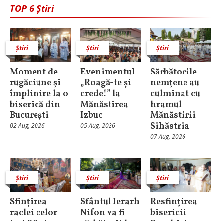
TOP 6 Știri
Știri
Știri
Știri
Moment de
Evenimentul
Sărbătorile
rugăciune şi
„Roagă-te și
nemţene au
împlinire la o
crede!” la
culminat cu
biserică din
Mănăstirea
hramul
Bucureşti
Izbuc
Mănăstirii
Sihăstria
02 Aug, 2026
05 Aug, 2026
07 Aug, 2026
Știri
Știri
Știri
Sfințirea
Sfântul Ierarh
Resfințirea
raclei celor
Nifon va fi
bisericii