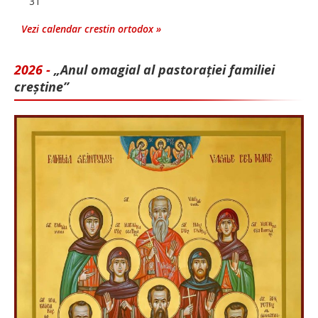
31
Vezi calendar crestin ortodox »
2026 -
„Anul omagial al pastorației familiei
creștine”