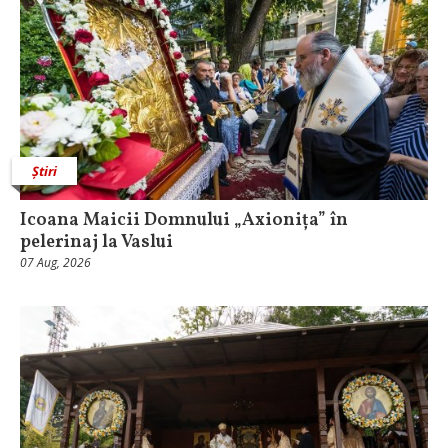
Știri
Icoana Maicii Domnului „Axionița” în
pelerinaj la Vaslui
07 Aug, 2026