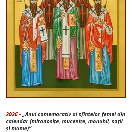
2026 -
„Anul comemorativ al sfintelor femei din
calendar (mironosițe, mu­cenițe, monahii, soții
și mame)”