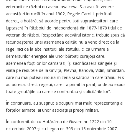
veteranii de război nu aveau așa ceva. S-a avut în vedere
această zi întrucât în anul 1902, Regele Carol I, prin înalt
decret, a hotărât să acorde pentru toți supra­viețuitorii care
luptaseră în Războiul de Independență din 1877-1878 titlul de
veteran de război. Respectând adevărul istoric, trebuie spus că
recunoașterea unei asemenea calități nu a venit direct de la
rege, nici de la alte instituții ale statului, ci ca urmare a
demersurilor energice ale unor bărbați curajoși care,
asemenea foștilor lor camarazi, își sacrificaseră sângele și
viața pe redutele de la Grivița, Plevna, Rahova, Vidin, Smârdan,
care nu mai puteau îndura mizeria și sărăcia în care trăiau. Ei s-
au adresat direct regelui, care i-a primit la palat, unde au expus
toate greutățile cu care se confruntau și solicitările lor”.
În continuare, au susținut alocuțiuni mai mulți reprezentanți ai
forțelor armate, ai unor asociații și preoți militari.
În conformitate cu Hotărârea de Guvern nr. 1222 din 10
octombrie 2007 și cu Legea nr. 303 din 13 noiembrie 2007,