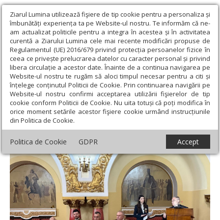
Ziarul Lumina utilizează fişiere de tip cookie pentru a personaliza și
îmbunătăți experiența ta pe Website-ul nostru. Te informăm că ne-
am actualizat politicile pentru a integra în acestea și în activitatea
curentă a Ziarului Lumina cele mai recente modificări propuse de
Regulamentul (UE) 2016/679 privind protecția persoanelor fizice în
ceea ce privește prelucrarea datelor cu caracter personal și privind
libera circulație a acestor date. Înainte de a continua navigarea pe
Website-ul nostru te rugăm să aloci timpul necesar pentru a citi și
Ziarul Lumina
›
Actualitate religioasă
›
Știri
›
Ziua Veteranilor de
înțelege conținutul Politicii de Cookie. Prin continuarea navigării pe
Război, marcată solemn la Cercul Militar Național
Website-ul nostru confirmi acceptarea utilizării fişierelor de tip
cookie conform Politicii de Cookie. Nu uita totuși că poți modifica în
Ziua Veteranilor de Război, marcată
orice moment setările acestor fişiere cookie urmând instrucțiunile
din Politica de Cookie.
solemn la Cercul Militar Național
Politica de Cookie
GDPR
Accept