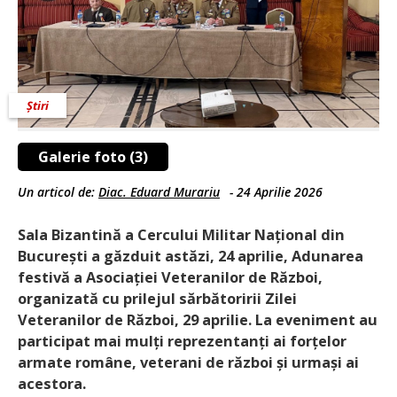
Știri
Galerie foto (3)
Un articol de:
Diac. Eduard Murariu
-
24 Aprilie 2026
Sala Bizantină a Cercului Militar Național din
București a găzduit astăzi, 24 aprilie, Adunarea
festivă a Asociației Veteranilor de Război,
organizată cu prilejul sărbătoririi Zilei
Veteranilor de Război, 29 aprilie. La eveniment au
participat mai mulți reprezentanți ai forțelor
armate române, veterani de război și urmași ai
acestora.