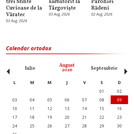
trei Sfinte
sărbătorit la
Parohiei
Cuvioase de la
Târgoviște
Rădeni
Văratec
03 Aug, 2026
02 Aug, 2026
03 Aug, 2026
Calendar ortodox
‹
›
August
Iulie
Septembrie
O
2026
L
M
M
J
V
S
D
01
02
03
04
05
06
07
08
09
10
11
12
13
14
15
16
17
18
19
20
21
22
23
24
25
26
27
28
29
30