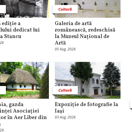
ă
Cultură
 ediție a
Galeria de artă
lului dedicat lui
românească, redeschisă
a Stancu
la Muzeul Național de
Artă
026
05 Aug, 2026
ă
Cultură
ia, gazda
Expoziție de fotografie la
inței Asociației
Iaşi
or în Aer Liber din
03 Aug, 2026
a
026