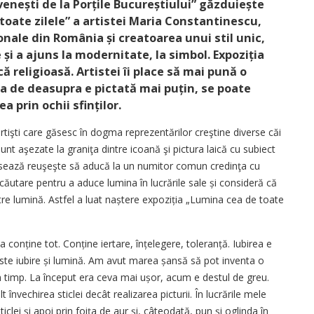
enești de la Porțile Bucureștiului” găzduiește
toate zilele” a artistei Maria Constantinescu,
nale din România și creatoarea unui stil unic,
 și a ajuns la modernitate, la simbol. Expoziția
ă religioasă. Artistei îi place să mai pună o
a de deasupra e pictată mai puțin, se poate
a prin ochii sfinților.
tişti care găsesc în dogma reprezentărilor creştine diverse căi
unt aşezate la graniţa dintre icoană şi pictura laică cu subiect
fesează reuşeşte să aducă la un numitor comun credinţa cu
căutare pentru a aduce lumina în lucrările sale și consideră că
tre lumină. Astfel a luat naștere expoziția „Lumina cea de toate
 conține tot. Conține iertare, înțelegere, toleranță. Iubirea e
e iubire și lumină. Am avut marea șansă să pot inventa o
n timp. La început era ceva mai ușor, acum e destul de greu.
nvechirea sticlei decât realizarea picturii. În lucrările mele
clei și apoi prin foița de aur și, câ­teodată, pun și oglinda în