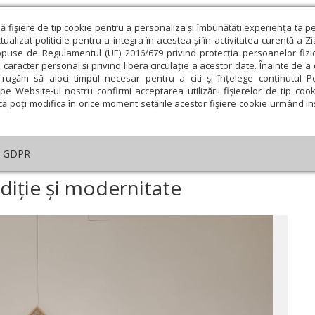
ză fişiere de tip cookie pentru a personaliza și îmbunătăți experiența ta p
alizat politicile pentru a integra în acestea și în activitatea curentă a Z
opuse de Regulamentul (UE) 2016/679 privind protecția persoanelor fizi
 caracter personal și privind libera circulație a acestor date. Înainte de 
eologie și spiritualitate
Educaţie și Cultură
Societate
rugăm să aloci timpul necesar pentru a citi și înțelege conținutul Pol
pe Website-ul nostru confirmi acceptarea utilizării fişierelor de tip cook
că poți modifica în orice moment setările acestor fişiere cookie urmând ins
ducaţie
Lumina literară şi artistică
Cultură
Interv
GDPR
rta religioasă între tradiție și modernitate
adiție și modernitate
ie
Februarie
Martie
Aprilie
Mai
Iunie