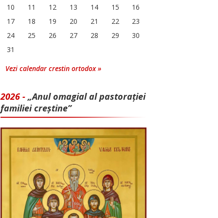
10
11
12
13
14
15
16
17
18
19
20
21
22
23
24
25
26
27
28
29
30
31
Vezi calendar crestin ortodox »
2026 -
„Anul omagial al pastorației
familiei creștine”