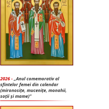
2026 -
„Anul comemorativ al
sfintelor femei din calendar
(mironosițe, mu­cenițe, monahii,
soții și mame)”