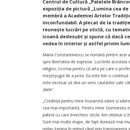
Centrul de Cultură „Palatele Brâncov
expoziția de pictură „Lumina cea de 
membră a Academiei Artelor Tradițio
inconfundabil. A plecat de la tradiție
reunește lucrări pe sticlă, cu tematic
icoană dedesubt și spune că dacă ce
vedea în interior și astfel privim lume
Maria Constantinescu se numără printre acei ar
spre libertatea de expresie. Lucrările acesteia s
religios, tocmai pentru că arta pe care o pro
meşteşugul de a picta. Ea este într-o continuă 
este necesar să dea un sens căutărilor sale că
zilele”.
„Credința pentru mine înseamnă iubire și iubirea
cea mai importantă. Pentru mine Dumnezeu est
patină cu care învechesc sticla. Am obținut-o î
Sunt mai multe etape, de fapt durează mai mult î
redau lumina în primul rând prin transparența sti