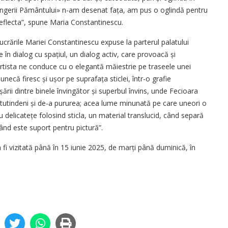
Îngerii Pământului» n-am dese­nat fața, am pus o oglindă pentru
reflecta”, spune Maria Constantinescu.
ucrările Mariei Constantinescu expuse la parterul palatului
 în dialog cu spațiul, un dialog activ, care provoacă și
 artista ne conduce cu o elegantă măiestrie pe traseele unei
lunecă firesc și ușor pe suprafața sticlei, într-o grafie
șării dintre binele învingător și superbul învins, unde Fecioara
pretutindeni și de-a pururea; acea lume minunată pe care uneori o
delicatețe folosind sticla, un material translucid, când separă
când este suport pentru pictură”.
 fi vizitată până în 15 iunie 2025, de marți până duminică, în