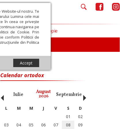
e Website-ul nostru. Te
iarului Lumina cele mai
ce în ceea ce privește
a continua navigarea pe
Opinii
Filantropie
iticii de Cookie. Prin
ie conform Politicii de
trucțiunile din Politica
iu
Accept
Calendar ortodox
‹
›
August
Iulie
Septembrie
Octombrie
Noiembri
2026
L
M
M
J
V
S
D
01
02
03
04
05
06
07
08
09