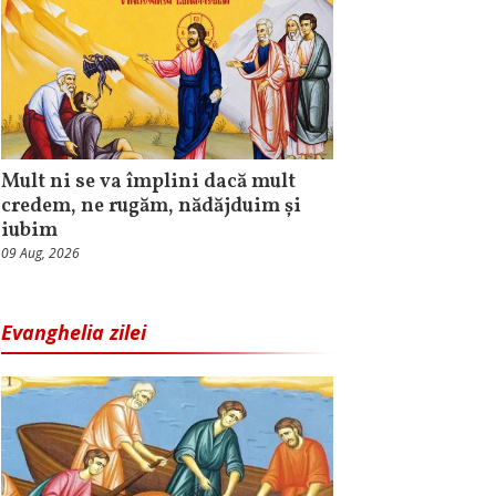
Mult ni se va împlini dacă mult
credem, ne rugăm, nădăjduim și
iubim
09 Aug, 2026
Evanghelia zilei