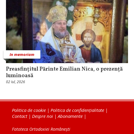
In memoriam
Preasfințitul Părinte Emilian Nica, o prezență
luminoasă
02 Iul, 2026
Politica de cookie
|
Politica de confidențialitate
|
Contact
|
Despre noi
|
Abonamente
|
Fototeca Ortodoxiei Românești