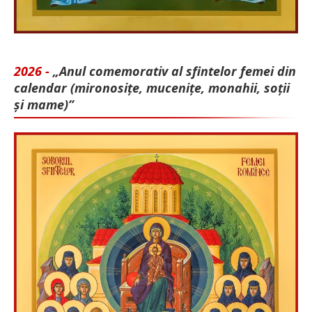
2026 -
„Anul comemorativ al sfintelor femei din
calendar (mironosițe, mu­cenițe, monahii, soții
și mame)”