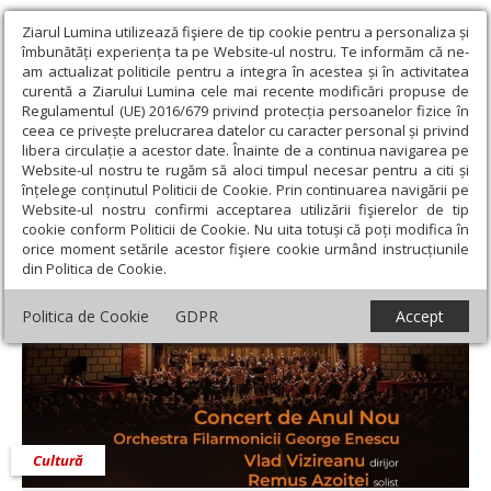
Ziarul Lumina utilizează fişiere de tip cookie pentru a personaliza și
îmbunătăți experiența ta pe Website-ul nostru. Te informăm că ne-
am actualizat politicile pentru a integra în acestea și în activitatea
curentă a Ziarului Lumina cele mai recente modificări propuse de
Regulamentul (UE) 2016/679 privind protecția persoanelor fizice în
ceea ce privește prelucrarea datelor cu caracter personal și privind
libera circulație a acestor date. Înainte de a continua navigarea pe
Website-ul nostru te rugăm să aloci timpul necesar pentru a citi și
Ziarul Lumina
›
Educaţie și Cultură
›
Cultură
›
Concert de Anul
înțelege conținutul Politicii de Cookie. Prin continuarea navigării pe
Nou
Website-ul nostru confirmi acceptarea utilizării fişierelor de tip
cookie conform Politicii de Cookie. Nu uita totuși că poți modifica în
Concert de Anul Nou
orice moment setările acestor fişiere cookie urmând instrucțiunile
din Politica de Cookie.
Politica de Cookie
GDPR
Accept
Cultură