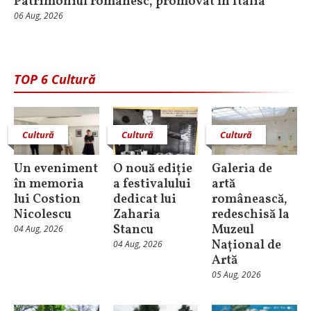
Patrimoniul românesc, promovat în Italia
06 Aug, 2026
TOP 6 Cultură
Cultură
Cultură
Cultură
Un eveniment
O nouă ediție
Galeria de
în memoria
a festivalului
artă
lui Costion
dedicat lui
românească,
Nicolescu
Zaharia
redeschisă la
Stancu
Muzeul
04 Aug, 2026
Național de
04 Aug, 2026
Artă
05 Aug, 2026