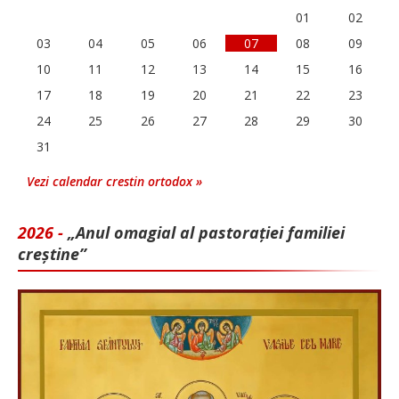
01
02
03
04
05
06
07
08
09
10
11
12
13
14
15
16
17
18
19
20
21
22
23
24
25
26
27
28
29
30
31
Vezi calendar crestin ortodox »
2026 -
„Anul omagial al pastorației familiei
creștine”