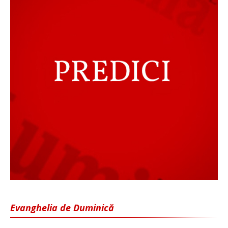
Evanghelia de Duminică