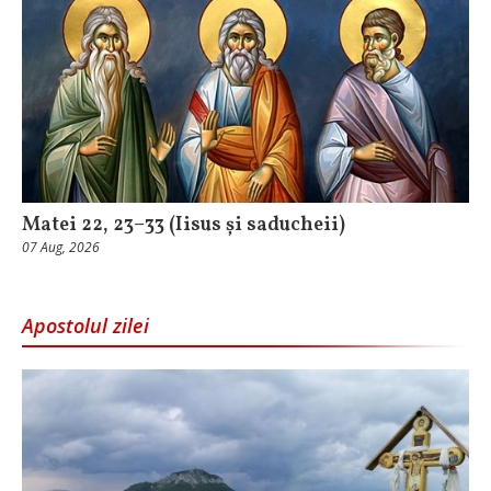
Matei 22, 23–33 (Iisus și saducheii)
07 Aug, 2026
Apostolul zilei