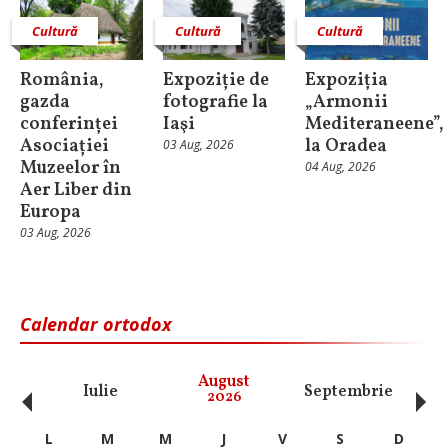
Cultură
Cultură
Cultură
România,
Expoziție de
Expoziția
gazda
fotografie la
„Armonii
conferinței
Iaşi
Mediteraneene”,
Asociației
la Oradea
03 Aug, 2026
Muzeelor în
04 Aug, 2026
Aer Liber din
Europa
03 Aug, 2026
Calendar ortodox
‹
›
August
Iulie
Septembrie
O
2026
L
M
M
J
V
S
D