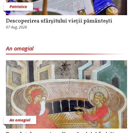
Patristica
Descoperirea sfârșitului vieții pământești
07 Aug, 2026
An omagial
An omagial