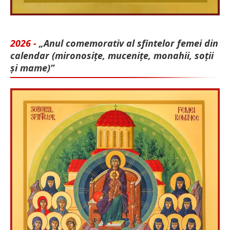
2026 -
„Anul comemorativ al sfintelor femei din
calendar (mironosițe, mu­cenițe, monahii, soții
și mame)”