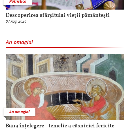
Patristica
Descoperirea sfârșitului vieții pământești
07 Aug, 2026
An omagial
An omagial
Buna înțelegere - temelie a căsniciei fericite