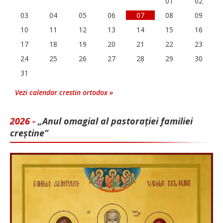
01
02
03
04
05
06
07
08
09
10
11
12
13
14
15
16
17
18
19
20
21
22
23
24
25
26
27
28
29
30
31
Vezi calendar crestin ortodox »
2026 -
„Anul omagial al pastorației familiei
creștine”