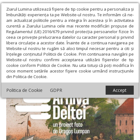
Ziarul Lumina utilizează fişiere de tip cookie pentru a personaliza și
îmbunătăți experiența ta pe Website-ul nostru. Te informăm că ne-
am actualizat politicile pentru a integra în acestea și în activitatea
curentă a Ziarului Lumina cele mai recente modificări propuse de
Regulamentul (UE) 2016/679 privind protecția persoanelor fizice în
ceea ce privește prelucrarea datelor cu caracter personal și privind
libera circulație a acestor date. Înainte de a continua navigarea pe
Website-ul nostru te rugăm să aloci timpul necesar pentru a citi și
Ziarul Lumina
›
Educaţie și Cultură
›
Cultură
›
Ipostaze ale
înțelege conținutul Politicii de Cookie. Prin continuarea navigării pe
Deltei într-o expoziţie inedită
Website-ul nostru confirmi acceptarea utilizării fişierelor de tip
cookie conform Politicii de Cookie. Nu uita totuși că poți modifica în
Ipostaze ale Deltei într-o expoziţie inedită
orice moment setările acestor fişiere cookie urmând instrucțiunile
din Politica de Cookie.
Politica de Cookie
GDPR
Accept