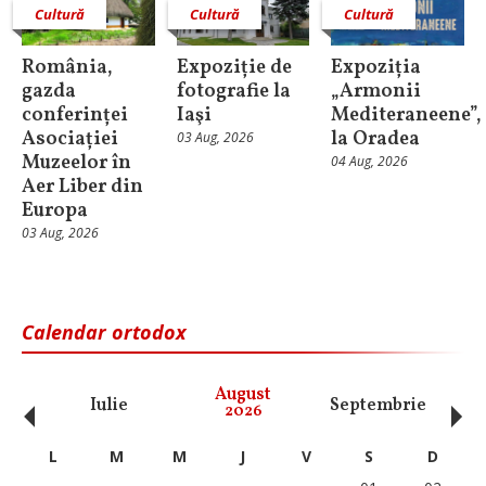
Cultură
Cultură
Cultură
România,
Expoziție de
Expoziția
gazda
fotografie la
„Armonii
conferinței
Iaşi
Mediteraneene”,
Asociației
la Oradea
03 Aug, 2026
Muzeelor în
04 Aug, 2026
Aer Liber din
Europa
03 Aug, 2026
Calendar ortodox
‹
›
August
Iulie
Septembrie
O
2026
L
M
M
J
V
S
D