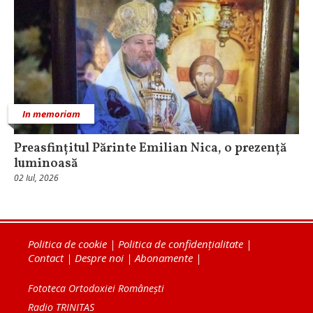
In memoriam
Preasfințitul Părinte Emilian Nica, o prezență
luminoasă
02 Iul, 2026
Politica de cookie
|
Politica de confidențialitate
|
Contact
|
Despre noi
|
Abonamente
|
Fototeca Ortodoxiei Românești
Radio TRINITAS