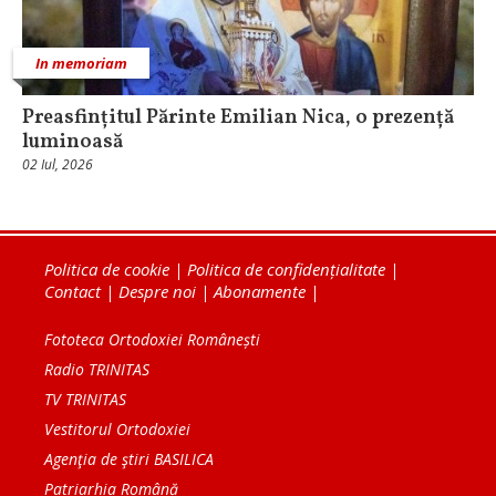
In memoriam
Preasfințitul Părinte Emilian Nica, o prezență
luminoasă
02 Iul, 2026
Politica de cookie
|
Politica de confidențialitate
|
Contact
|
Despre noi
|
Abonamente
|
Fototeca Ortodoxiei Românești
Radio TRINITAS
TV TRINITAS
Vestitorul Ortodoxiei
Agenţia de ştiri BASILICA
Patriarhia Română