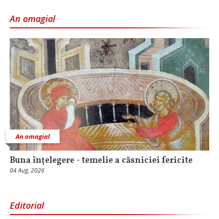
An omagial
An omagial
Buna înțelegere - temelie a căsniciei fericite
04 Aug, 2026
Editorial