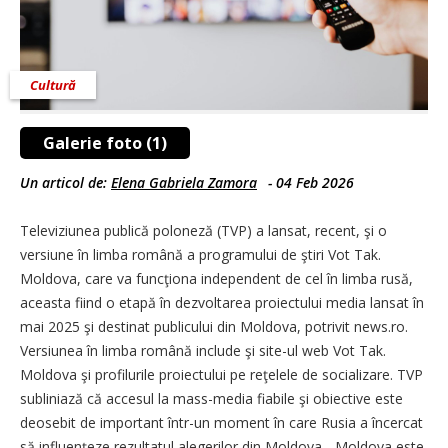
Cultură
Galerie foto (1)
Un articol de:
Elena Gabriela Zamora
-
04 Feb 2026
Televiziunea publică poloneză (TVP) a lansat, recent, şi o
versiune în limba română a programului de ştiri Vot Tak.
Moldova, care va funcţiona independent de cel în limba rusă,
aceasta fiind o etapă în dezvoltarea proiectului media lansat în
mai 2025 şi destinat publicului din Moldova, potrivit news.ro.
Versiunea în limba română include şi site-ul web Vot Tak.
Moldova şi profilurile proiectului pe reţelele de socializare. TVP
subliniază că accesul la mass-media fiabile şi obiective este
deosebit de important într-un moment în care Rusia a încercat
să influenţeze rezultatul alegerilor din Moldova. „Moldova este