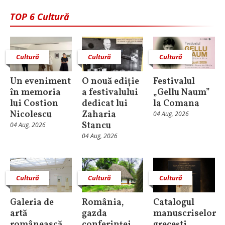
TOP 6 Cultură
Cultură
Cultură
Cultură
Un eveniment
O nouă ediție
Festivalul
în memoria
a festivalului
„Gellu Naum”
lui Costion
dedicat lui
la Comana
Nicolescu
Zaharia
04 Aug, 2026
Stancu
04 Aug, 2026
04 Aug, 2026
Cultură
Cultură
Cultură
Galeria de
România,
Catalogul
artă
gazda
manuscriselor
românească,
conferinței
grecești