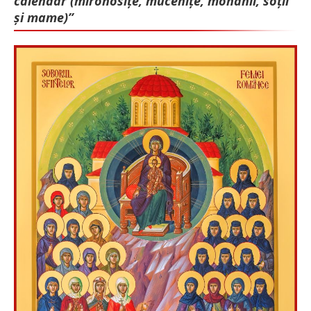
calendar (mironosițe, mu­cenițe, monahii, soții
și mame)”