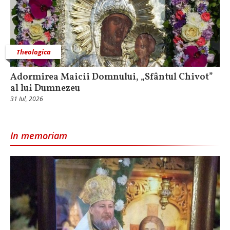
Theologica
Adormirea Maicii Domnului, „Sfântul Chivot”
al lui Dumnezeu
31 Iul, 2026
In memoriam