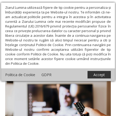
Ziarul Lumina utilizează fişiere de tip cookie pentru a personaliza și
îmbunătăți experiența ta pe Website-ul nostru. Te informăm că ne-
am actualizat politicile pentru a integra în acestea și în activitatea
curentă a Ziarului Lumina cele mai recente modificări propuse de
Regulamentul (UE) 2016/679 privind protecția persoanelor fizice în
ceea ce privește prelucrarea datelor cu caracter personal și privind
libera circulație a acestor date. Înainte de a continua navigarea pe
Website-ul nostru te rugăm să aloci timpul necesar pentru a citi și
Ziarul Lumina
›
Educaţie și Cultură
›
Cultură
›
Program de ştiri în
înțelege conținutul Politicii de Cookie. Prin continuarea navigării pe
limba română la televiziunea poloneză
Website-ul nostru confirmi acceptarea utilizării fişierelor de tip
cookie conform Politicii de Cookie. Nu uita totuși că poți modifica în
Program de ştiri în limba română la
orice moment setările acestor fişiere cookie urmând instrucțiunile
din Politica de Cookie.
televiziunea poloneză
Politica de Cookie
GDPR
Accept