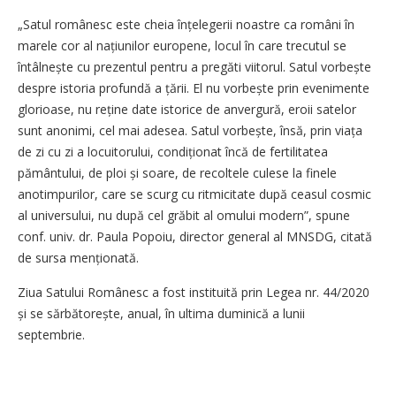
„Satul românesc este cheia înțelegerii noastre ca români în
marele cor al națiunilor europene, locul în care trecutul se
întâlnește cu prezentul pentru a pregăti viitorul. Satul vorbește
despre istoria profundă a țării. El nu vorbește prin evenimente
glorioase, nu reține date istorice de anvergură, eroii satelor
sunt anonimi, cel mai adesea. Satul vorbește, însă, prin viața
de zi cu zi a locuitorului, condiționat încă de fertilitatea
pământului, de ploi și soare, de recoltele culese la finele
anotimpurilor, care se scurg cu ritmicitate după ceasul cosmic
al universului, nu după cel grăbit al omului modern”, spune
conf. univ. dr. Paula Popoiu, director general al MNSDG, citată
de sursa menționată.
Ziua Satului Românesc a fost instituită prin Legea nr. 44/2020
și se sărbătorește, anual, în ultima duminică a lunii
septembrie.