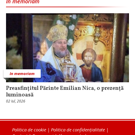
In memoriam
In memoriam
Preasfințitul Părinte Emilian Nica, o prezență
luminoasă
02 Iul, 2026
Politica de cookie
|
Politica de confidențialitate
|