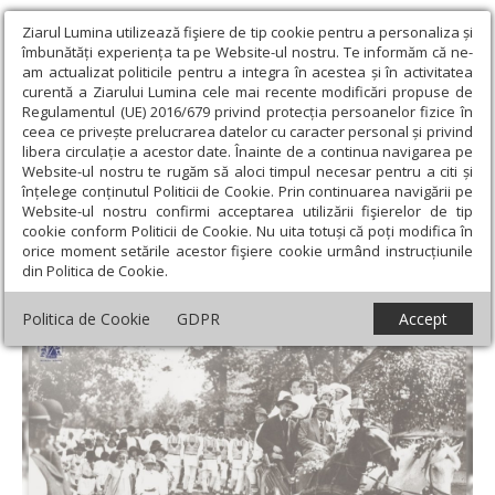
Ziarul Lumina utilizează fişiere de tip cookie pentru a personaliza și
îmbunătăți experiența ta pe Website-ul nostru. Te informăm că ne-
am actualizat politicile pentru a integra în acestea și în activitatea
curentă a Ziarului Lumina cele mai recente modificări propuse de
Regulamentul (UE) 2016/679 privind protecția persoanelor fizice în
ceea ce privește prelucrarea datelor cu caracter personal și privind
libera circulație a acestor date. Înainte de a continua navigarea pe
Website-ul nostru te rugăm să aloci timpul necesar pentru a citi și
Ziarul Lumina
›
Educaţie și Cultură
›
Cultură
›
Satul, „locul în
înțelege conținutul Politicii de Cookie. Prin continuarea navigării pe
care trecutul se întâlnește cu prezentul”
Website-ul nostru confirmi acceptarea utilizării fişierelor de tip
cookie conform Politicii de Cookie. Nu uita totuși că poți modifica în
Satul, „locul în care trecutul se întâlnește
orice moment setările acestor fişiere cookie urmând instrucțiunile
din Politica de Cookie.
cu prezentul”
Politica de Cookie
GDPR
Accept