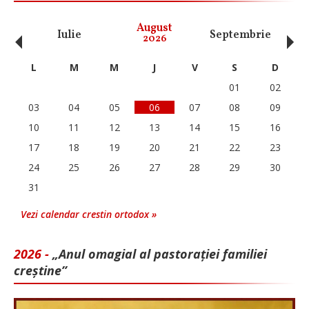
‹
›
August
Iulie
Septembrie
O
2026
L
M
M
J
V
S
D
01
02
03
04
05
06
07
08
09
10
11
12
13
14
15
16
17
18
19
20
21
22
23
24
25
26
27
28
29
30
31
Vezi calendar crestin ortodox »
2026 -
„Anul omagial al pastorației familiei
creștine”