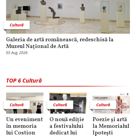
Cultură
Galeria de artă românească, redeschisă la
Muzeul Național de Artă
05 Aug, 2026
TOP 6 Cultură
Cultură
Cultură
Cultură
Un eveniment
O nouă ediție
Poezie și artă
în memoria
a festivalului
la Memorialul
lui Costion
dedicat lui
Ipotești