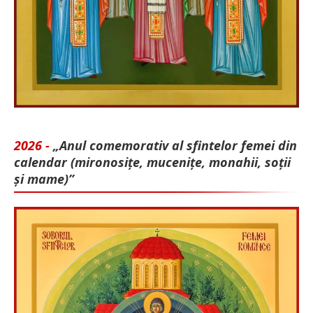
2026 -
„Anul comemorativ al sfintelor femei din
calendar (mironosițe, mu­cenițe, monahii, soții
și mame)”