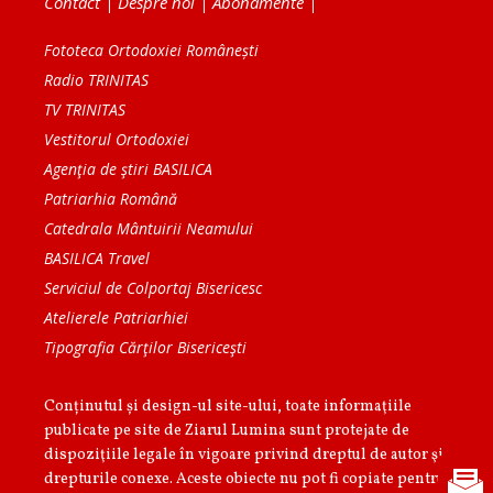
Contact
|
Despre noi
|
Abonamente
|
Fototeca Ortodoxiei Românești
Radio TRINITAS
TV TRINITAS
Vestitorul Ortodoxiei
Agenţia de ştiri BASILICA
Patriarhia Română
Catedrala Mântuirii Neamului
BASILICA Travel
Serviciul de Colportaj Bisericesc
Atelierele Patriarhiei
Tipografia Cărţilor Bisericeşti
Conținutul și design-ul site-ului, toate informaţiile
publicate pe site de Ziarul Lumina sunt protejate de
dispoziţiile legale în vigoare privind dreptul de autor şi
drepturile conexe. Aceste obiecte nu pot fi copiate pentru