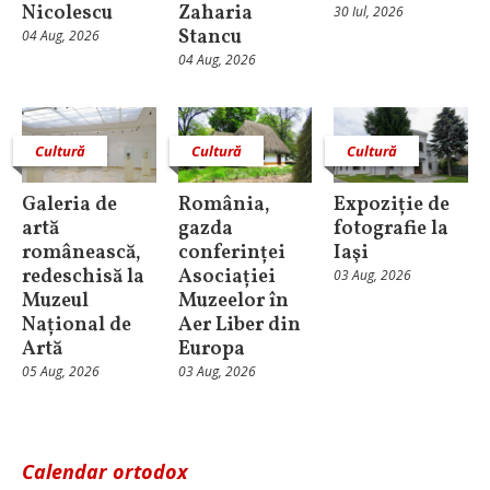
Nicolescu
Zaharia
30 Iul, 2026
Stancu
04 Aug, 2026
04 Aug, 2026
Cultură
Cultură
Cultură
Galeria de
România,
Expoziție de
artă
gazda
fotografie la
românească,
conferinței
Iaşi
redeschisă la
Asociației
03 Aug, 2026
Muzeul
Muzeelor în
Național de
Aer Liber din
Artă
Europa
05 Aug, 2026
03 Aug, 2026
Calendar ortodox