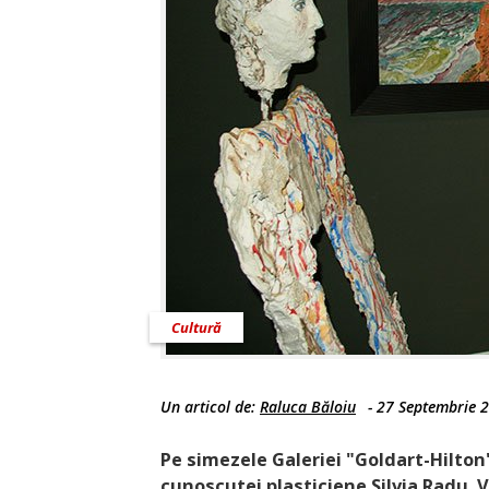
Cultură
Un articol de:
Raluca Băloiu
-
27 Septembrie 
Pe simezele Galeriei "Goldart-Hilton
cunoscutei plasticiene Silvia Radu. 