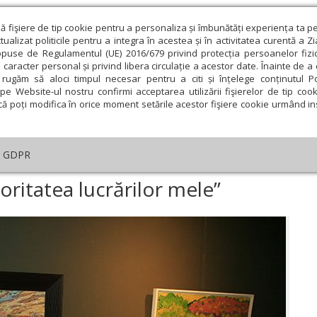
ză fişiere de tip cookie pentru a personaliza și îmbunătăți experiența ta p
alizat politicile pentru a integra în acestea și în activitatea curentă a Z
opuse de Regulamentul (UE) 2016/679 privind protecția persoanelor fizi
 caracter personal și privind libera circulație a acestor date. Înainte de 
eologie și spiritualitate
Educaţie și Cultură
Societate
rugăm să aloci timpul necesar pentru a citi și înțelege conținutul Pol
pe Website-ul nostru confirmi acceptarea utilizării fişierelor de tip cook
că poți modifica în orice moment setările acestor fişiere cookie urmând ins
ducaţie
Lumina literară şi artistică
Cultură
Interv
GDPR
Scriu rugăciuni pe majoritatea lucrărilor mele”
oritatea lucrărilor mele”
ie
Februarie
Martie
Aprilie
Mai
Iunie