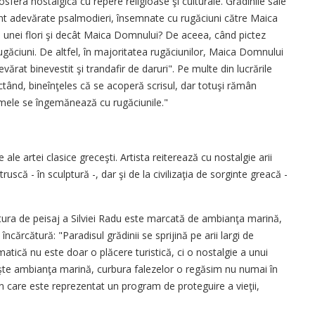
sfera nostalgică cu repere religioase şi culturale. Grădinile sale
unt adevărate psalmodieri, însemnate cu rugăciuni către Maica
 unei flori şi decât Maica Domnului? De aceea, când pictez
rugăciuni. De altfel, în majoritatea rugăciunilor, Maica Domnului
evărat binevestit şi trandafir de daruri". Pe multe din lucrările
tând, bineînţeles că se acoperă scrisul, dar totuşi rămân
le mele se îngemănează cu rugăciunile."
e ale artei clasice greceşti. Artista reiterează cu nostalgie arii
truscă - în sculptură -, dar şi de la civilizaţia de sorginte greacă -
ctura de peisaj a Silviei Radu este marcată de ambianţa marină,
cărcătură: "Paradisul grădinii se sprijină pe arii largi de
matică nu este doar o plăcere turistică, ci o nostalgie a unui
iveşte ambianţa marină, curbura falezelor o regăsim nu numai în
, în care este reprezentat un program de proteguire a vieţii,