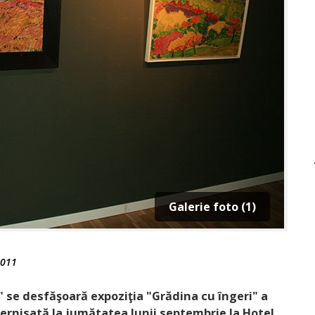
Galerie foto (1)
2011
" se desfăşoară expoziţia "Grădina cu îngeri" a
Vernisată la jumătatea lunii septembrie la Hotel