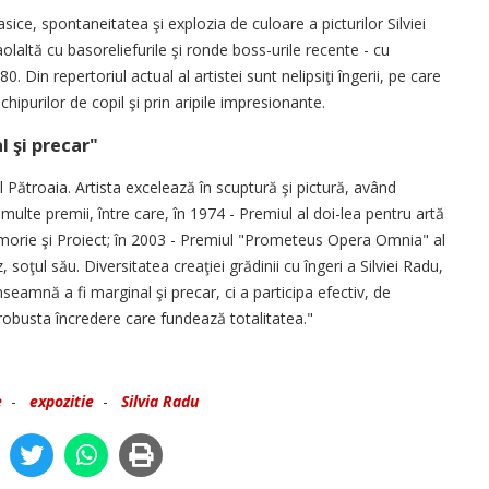
asice, spontaneitatea şi explozia de culoare a picturilor Silviei
altă cu basoreliefurile şi ronde boss-urile recente - cu
0. Din repertoriul actual al artistei sunt nelipsiţi îngerii, pe care
 chipurilor de copil şi prin aripile impresionante.
l şi precar"
l Pătroaia. Artista excelează în scuptură şi pictură, având
ulte premii, între care, în 1974 - Premiul al doi-lea pentru artă
orie şi Proiect; în 2003 - Premiul "Prometeus Opera Omnia" al
oţul său. Diversitatea creaţiei grădinii cu îngeri a Silviei Radu,
nseamnă a fi marginal şi precar, ci a participa efectiv, de
 robusta încredere care fundează totalitatea."
e
-
expozitie
-
Silvia Radu