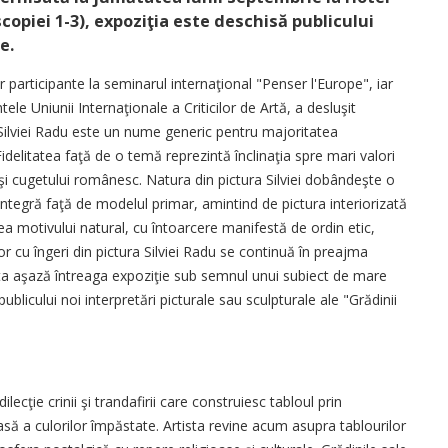
opiei 1-3), expoziţia este deschisă publicului
e.
r participante la seminarul internaţional "Penser l'Europe", iar
ntele Uniunii Internaţionale a Criticilor de Artă, a desluşit
a Silviei Radu este un nume generic pentru majoritatea
 Fidelitatea faţă de o temă reprezintă înclinaţia spre mari valori
lui şi cugetului românesc. Natura din pictura Silviei dobândeşte o
ntegră faţă de modelul primar, amintind de pictura interiorizată
ea motivului natural, cu întoarcere manifestă de ordin etic,
 cu îngeri din pictura Silviei Radu se continuă în preajma
tista aşază întreaga expoziţie sub semnul unui subiect de mare
publicului noi interpretări picturale sau sculpturale ale "Grădinii
lecţie crinii şi trandafirii care construiesc tabloul prin
să a culorilor împăstate. Artista revine acum asupra tablourilor