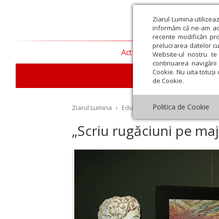
Ziarul Lumina utilizea
informăm că ne-am actu
recente modificări pr
prelucrarea datelor cu
Actualitate religioasă
T
Website-ul nostru te 
continuarea navigării 
Cookie. Nu uita totuși 
E
de Cookie.
Politica de Cookie
Ziarul Lumina
›
Educaţie și Cultură
›
Cultură
›
„
„Scriu rugăciuni pe maj
st
Septembrie
Octombrie
Noiembrie
Decembrie
Ianuar