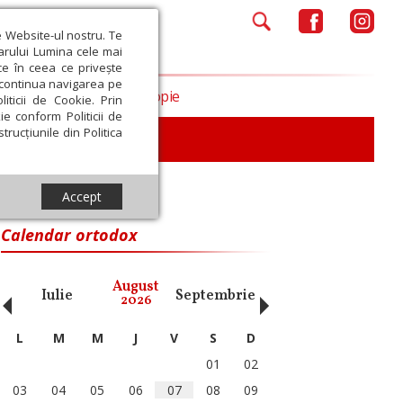
e Website-ul nostru. Te
iarului Lumina cele mai
ce în ceea ce privește
a continua navigarea pe
Opinii
Filantropie
iticii de Cookie. Prin
ie conform Politicii de
trucțiunile din Politica
iu
Accept
Calendar ortodox
‹
›
August
Iulie
Septembrie
Octombrie
Noiembri
2026
L
M
M
J
V
S
D
01
02
03
04
05
06
07
08
09