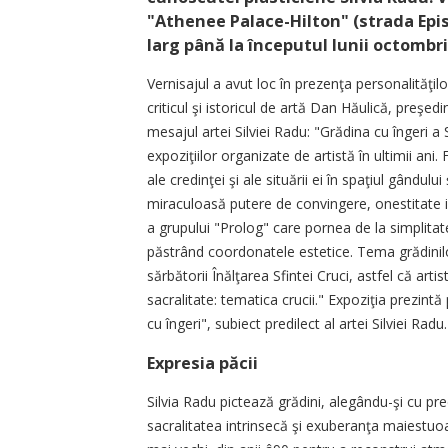
"Athenee Palace-Hilton" (strada Episc
larg până la începutul lunii octombri
Vernisajul a avut loc în prezenţa personalităţilo
criticul şi istoricul de artă Dan Hăulică, preşedi
mesajul artei Silviei Radu: "Grădina cu îngeri 
expoziţiilor organizate de artistă în ultimii ani.
ale credinţei şi ale situării ei în spaţiul gându
miraculoasă putere de convingere, onestitate i
a grupului "Prolog" care pornea de la simplitat
păstrând coordonatele estetice. Tema grădinilor
sărbătorii Înălţarea Sfintei Cruci, astfel că ar
sacralitate: tematica crucii." Expoziţia prezintă 
cu îngeri", subiect predilect al artei Silviei Radu.
Expresia păcii
Silvia Radu pictează grădini, alegându-şi cu predi
sacralitatea intrinsecă şi exuberanţa maiestuoa