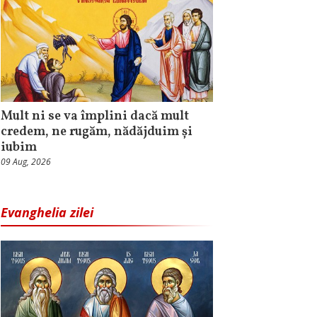
Mult ni se va împlini dacă mult
credem, ne rugăm, nădăjduim și
iubim
09 Aug, 2026
Evanghelia zilei