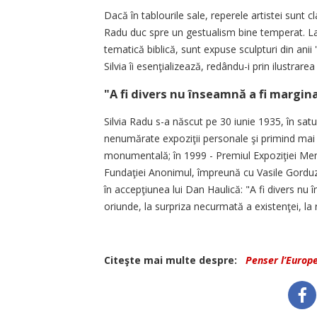
Dacă în tablourile sale, reperele artistei sunt cl
Radu duc spre un gestualism bine temperat. Laol
tematică biblică, sunt expuse sculpturi din anii '8
Silvia îi esenţializează, redându-i prin ilustrarea
"A fi divers nu înseamnă a fi margina
Silvia Radu s-a născut pe 30 iunie 1935, în satu
nenumărate expoziţii personale şi primind mai m
monumentală; în 1999 - Premiul Expoziţiei Mem
Fundaţiei Anonimul, împreună cu Vasile Gorduz, s
în accepţiunea lui Dan Haulică: "A fi divers nu î
oriunde, la surpriza necurmată a existenţei, la
Citeşte mai multe despre:
Penser l’Europ