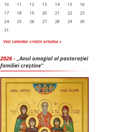
10
11
12
13
14
15
16
17
18
19
20
21
22
23
24
25
26
27
28
29
30
31
Vezi calendar crestin ortodox »
2026 -
„Anul omagial al pastorației
familiei creștine”