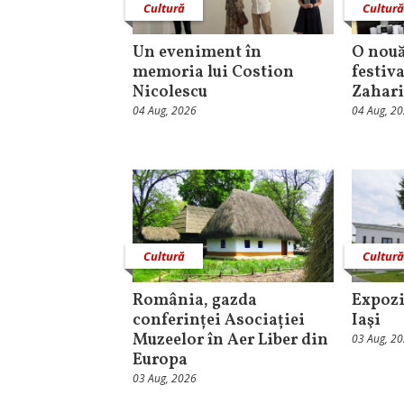
Cultură
Cultur
Un eveniment în
O nouă
memoria lui Costion
festiva
Nicolescu
Zahari
04 Aug, 2026
04 Aug, 2
Cultură
Cultur
România, gazda
Expozi
conferinței Asociației
Iaşi
Muzeelor în Aer Liber din
03 Aug, 2
Europa
03 Aug, 2026