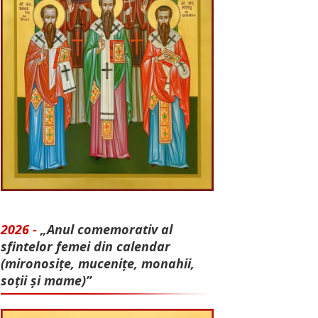
2026 -
„Anul comemorativ al
sfintelor femei din calendar
(mironosițe, mu­cenițe, monahii,
soții și mame)”