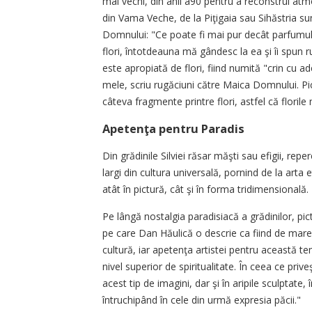
mai vechi, din anii â90 pentru a reconstrui atmo
din Vama Veche, de la Piţigaia sau Sihăstria s
Domnului: "Ce poate fi mai pur decât parfumul
flori, întotdeauna mă gândesc la ea şi îi spun 
este apropiată de flori, fiind numită "crin cu ad
mele, scriu rugăciuni către Maica Domnului. Pic
câteva fragmente printre flori, astfel că flori
Apetenţa pentru Paradis
Din grădinile Silviei răsar măşti sau efigii, reper
largi din cultura universală, pornind de la arta e
atât în pictură, cât şi în forma tridimensională.
Pe lângă nostalgia paradisiacă a grădinilor, pi
pe care Dan Hăulică o descrie ca fiind de mare în
cultură, iar apetenţa artistei pentru această te
nivel superior de spiritualitate. În ceea ce pr
acest tip de imagini, dar şi în aripile sculptate
întruchipând în cele din urmă expresia păcii."