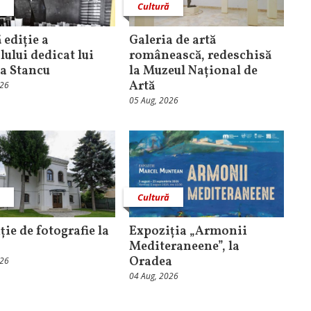
ă
Cultură
 ediție a
Galeria de artă
lului dedicat lui
românească, redeschisă
a Stancu
la Muzeul Național de
Artă
026
05 Aug, 2026
ă
Cultură
ție de fotografie la
Expoziția „Armonii
Mediteraneene”, la
Oradea
026
04 Aug, 2026