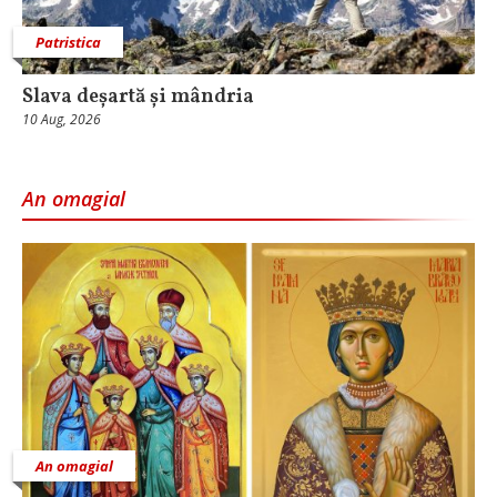
Patristica
Slava deșartă și mândria
10 Aug, 2026
An omagial
An omagial