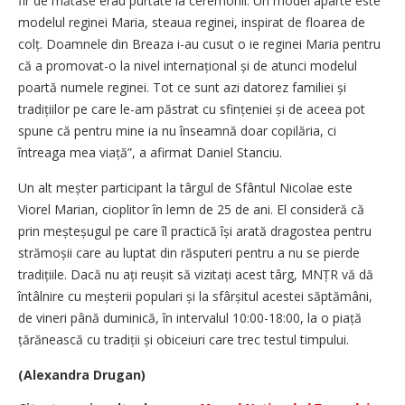
fir de mătase erau purtate la ceremonii. Un model aparte este
modelul reginei Maria, steaua reginei, inspirat de floarea de
colț. Doamnele din Breaza i-au cusut o ie reginei Maria pentru
că a promovat-o la nivel internațional și de atunci modelul
poartă numele reginei. Tot ce sunt azi datorez familiei și
tradițiilor pe care le-am păstrat cu sfințeniei și de aceea pot
spune că pentru mine ia nu înseamnă doar copilăria, ci
întreaga mea viață”, a afirmat Daniel Stanciu.
Un alt meșter participant la târgul de Sfântul Nicolae este
Viorel Marian, cioplitor în lemn de 25 de ani. El consideră că
prin meșteșugul pe care îl practică își arată dragostea pentru
strămoșii care au luptat din răsputeri pentru a nu se pierde
tradițiile. Dacă nu ați reușit să vizitați acest târg, MNȚR vă dă
întâlnire cu meșterii populari și la sfârșitul acestei săptămâni,
de vineri până duminică, în intervalul 10:00-18:00, la o piață
țărănească cu tradiții și obiceiuri care trec testul timpului.
(Alexandra Drugan)