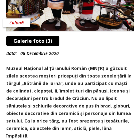
Cultură
Galerie foto (3)
Data:
08 Decembrie 2020
Muzeul Național al Țăranului Român (MNȚR) a găzduit
zilele acestea meșteri pricepuți din toate zonele țării la
târgul „Bătrânii de iarnă”, unde au participat cu măști
de colindat, clopoței, ii, împletituri din pănuși, icoane și
decorațiuni pentru bradul de Crăciun. Nu au lipsit
săniuțele și schiurile decorative de pus în brad, globuri,
obiecte decorative din ceramică și personaje din lumea
satului. Ca la orice târg, au fost prezente și țesăturile,
ceramica, obiectele din lemn, sticlă, piele, lână
împâslită.