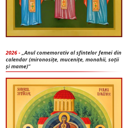
2026 -
„Anul comemorativ al sfintelor femei din
calendar (mironosițe, mu­cenițe, monahii, soții
și mame)”