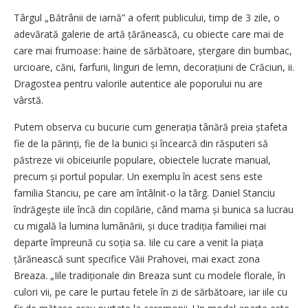
Târgul „Bătrânii de iarnă” a oferit publicului, timp de 3 zile, o
adevărată galerie de artă țără­nească, cu obiecte care mai de
care mai frumoase: haine de sărbătoare, ștergare din bumbac,
urcioare, căni, farfurii, linguri de lemn, decorațiuni de Crăciun, ii.
Dragostea pentru valorile autentice ale poporului nu are
vârstă.
Putem observa cu bucurie cum generația tânără preia ștafeta
fie de la părinți, fie de la bunici și încearcă din răsputeri să
păstreze vii obiceiurile populare, obiectele lucrate manual,
precum și portul popular. Un exemplu în acest sens este
familia Stanciu, pe care am întâlnit-o la târg. Daniel Stanciu
îndrăgește iile încă din copilărie, când mama și bunica sa lucrau
cu migală la lumina lumânării, și duce tradiția familiei mai
departe împreună cu soția sa. Iile cu care a venit la piața
țărănească sunt specifice Văii Prahovei, mai exact zona
Breaza. „Iile tradiționale din Breaza sunt cu modele florale, în
culori vii, pe care le purtau fetele în zi de sărbătoare, iar iile cu