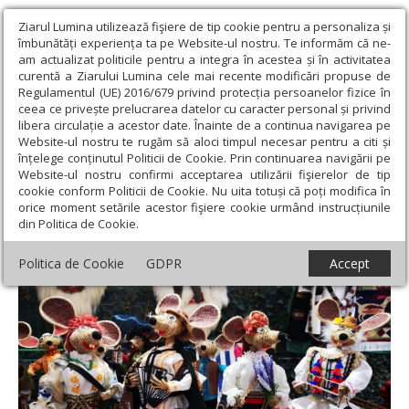
Ziarul Lumina utilizează fişiere de tip cookie pentru a personaliza și
îmbunătăți experiența ta pe Website-ul nostru. Te informăm că ne-
am actualizat politicile pentru a integra în acestea și în activitatea
curentă a Ziarului Lumina cele mai recente modificări propuse de
Regulamentul (UE) 2016/679 privind protecția persoanelor fizice în
ceea ce privește prelucrarea datelor cu caracter personal și privind
libera circulație a acestor date. Înainte de a continua navigarea pe
Website-ul nostru te rugăm să aloci timpul necesar pentru a citi și
Ziarul Lumina
›
Educaţie și Cultură
›
Cultură
›
Târgul „Bătrânii de
înțelege conținutul Politicii de Cookie. Prin continuarea navigării pe
iarnă”
Website-ul nostru confirmi acceptarea utilizării fişierelor de tip
cookie conform Politicii de Cookie. Nu uita totuși că poți modifica în
Târgul „Bătrânii de iarnă”
orice moment setările acestor fişiere cookie urmând instrucțiunile
din Politica de Cookie.
Politica de Cookie
GDPR
Accept