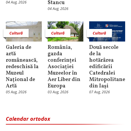
Stancu
04 Aug, 2026
04 Aug, 2026
Cultură
Cultură
Cultură
Galeria de
România,
Două secole
artă
gazda
de la
românească,
conferinței
hotărârea
redeschisă la
Asociației
edificării
Muzeul
Muzeelor în
Catedralei
Național de
Aer Liber din
Mitropolitane
Artă
Europa
din Iași
05 Aug, 2026
03 Aug, 2026
07 Aug, 2026
Calendar ortodox