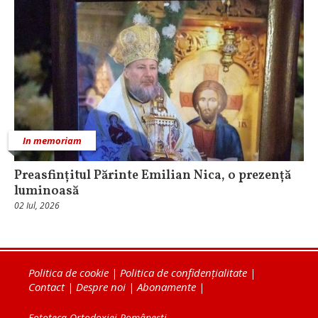
In memoriam
Preasfințitul Părinte Emilian Nica, o prezență
luminoasă
02 Iul, 2026
Politica de cookie
|
Politica de confidențialitate
|
Contact
|
Despre noi
|
Abonamente
|
Fototeca Ortodoxiei Românești