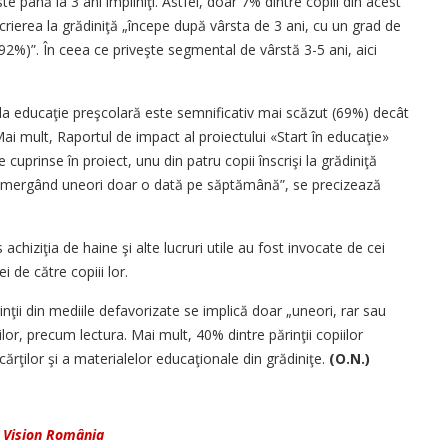
te până la 3 ani împliniţi. Astfel, doar 7% dintre copiii din acest
scrierea la grădiniţă „începe după vârsta de 3 ani, cu un grad de
(92%)”. În ceea ce priveşte segmental de vârstă 3-5 ani, aici
 la educaţie preşcolară este semnificativ mai scăzut (69%) decât
ai mult, Raportul de impact al proiectului «Start în educaţie»
 cuprinse în proiect, unu din patru copii înscrişi la grădiniţă
al, mergând uneori doar o dată pe săptămână”, se precizează
achiziţia de haine şi alte lucruri utile au fost invocate de cei
ei de către copiii lor.
ţii din mediile defavorizate se implică doar „uneori, rar sau
iilor, precum lectura. Mai mult, 40% dintre părinţii copiilor
cărţilor şi a materialelor educaţionale din grădiniţe.
(O.N.)
 Vision România