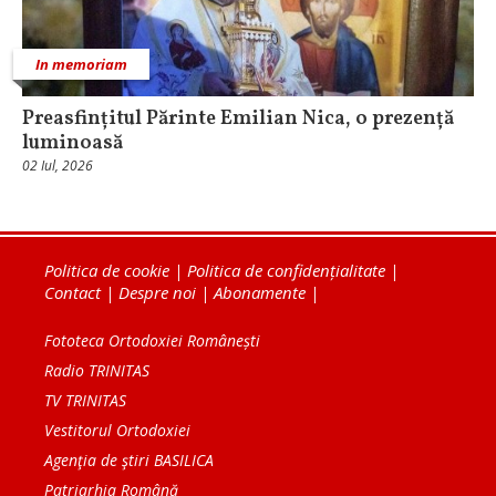
In memoriam
Preasfințitul Părinte Emilian Nica, o prezență
luminoasă
02 Iul, 2026
Politica de cookie
|
Politica de confidențialitate
|
Contact
|
Despre noi
|
Abonamente
|
Fototeca Ortodoxiei Românești
Radio TRINITAS
TV TRINITAS
Vestitorul Ortodoxiei
Agenţia de ştiri BASILICA
Patriarhia Română