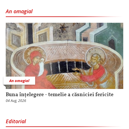
An omagial
An omagial
Buna înțelegere - temelie a căsniciei fericite
04 Aug, 2026
Editorial