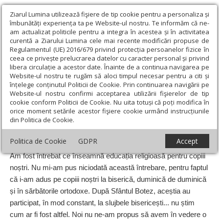
Ziarul Lumina utilizează fişiere de tip cookie pentru a personaliza și
îmbunătăți experiența ta pe Website-ul nostru. Te informăm că ne-
am actualizat politicile pentru a integra în acestea și în activitatea
curentă a Ziarului Lumina cele mai recente modificări propuse de
Regulamentul (UE) 2016/679 privind protecția persoanelor fizice în
ceea ce privește prelucrarea datelor cu caracter personal și privind
libera circulație a acestor date. Înainte de a continua navigarea pe
Website-ul nostru te rugăm să aloci timpul necesar pentru a citi și
Ziarul Lumina
›
Educaţie și Cultură
›
Educaţie
›
Formare
înțelege conținutul Politicii de Cookie. Prin continuarea navigării pe
firească pentru o viață frumoasă
Website-ul nostru confirmi acceptarea utilizării fişierelor de tip
cookie conform Politicii de Cookie. Nu uita totuși că poți modifica în
Formare firească pentru o viață frumoasă
orice moment setările acestor fişiere cookie urmând instrucțiunile
din Politica de Cookie.
Data:
28 Feb 2018
Politica de Cookie
GDPR
Accept
Am fost întrebat ce înseamnă educația religioasă pentru copiii
noștri. Nu mi-am pus niciodată această întrebare, pentru faptul
că i-am adus pe copiii noștri la biserică, duminică de duminică
și în sărbătorile ortodoxe. După Sfântul Botez, aceștia au
participat, în mod constant, la slujbele bisericești... nu știm
cum ar fi fost altfel. Noi nu ne-am propus să avem în vedere o