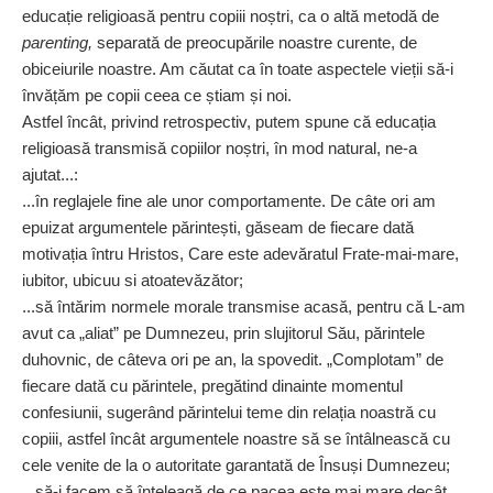
educație religioasă pentru copiii noștri, ca o altă metodă de
parenting,
separată de preocupările noastre curente, de
obiceiurile noastre. Am căutat ca în toate aspectele vieții să-i
învățăm pe copii ceea ce știam și noi.
Astfel încât, privind retrospectiv, putem spune că educația
religioasă transmisă copiilor noștri, în mod natural, ne-a
ajutat...:
...în reglajele fine ale unor comportamente. De câte ori am
epuizat argumentele părintești, găseam de fiecare dată
motivația întru Hristos, Care este adevăratul Frate-mai-mare,
iubitor, ubicuu si atoatevăzător;
...să întărim normele morale transmise acasă, pentru că L-am
avut ca „aliat” pe Dumnezeu, prin slujitorul Său, părintele
duhovnic, de câteva ori pe an, la spovedit. „Complotam” de
fiecare dată cu părintele, pregătind dinainte momentul
confesiunii, sugerând părintelui teme din relația noastră cu
copiii, astfel încât argumentele noastre să se întâlnească cu
cele venite de la o autoritate garantată de Însuși Dumnezeu;
...să-i facem să înțeleagă de ce pacea este mai mare decât