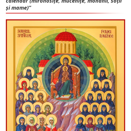
calendar (mironosițe, mu­cenițe, monahii, soții
și mame)”