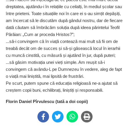
dreptatea, ajutându-i în relațiile cu ceilalți, în mediul școlar sau
între prieteni. Toate situațiile noi în care ei s-au simțit depășiți,
am încercat să le discutăm după gândul nostru, dar de fiecare
dată căutam să îmbrăcăm soluția după ideea părintelui Teofil
Părăian: „Cum ar proceda Hristos?”;
...să-i convingem că în viață contează mai mult să fii om de
treabă decât om de succes și să-și găsească locul în ierarhii
cu muncă cinstită, cu măsură și ajutând în jur, după puteri;
...să găsim motivația unei vieți simple. Am reușit să-i
convingem că avându-L pe Dumnezeu în vedere, aleg de fapt
o viață mai liniștită, mai lipsită de frustrări.
Pe scurt, putem spune că educația religioasă ne-a ajutat să
creștem copii buni, echilibrați, liniștiți și responsabili.
Florin Daniel Pîrvulescu (tată a doi copii)