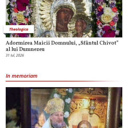
Theologica
Adormirea Maicii Domnului, „Sfântul Chivot”
al lui Dumnezeu
31 Iul, 2026
In memoriam