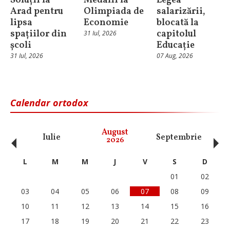
Soluții la
Medalii la
Legea
Arad pentru
Olimpiada de
salarizării,
lipsa
Economie
blocată la
spațiilor din
capitolul
31 Iul, 2026
școli
Educație
31 Iul, 2026
07 Aug, 2026
Calendar ortodox
‹
›
August
Iulie
Septembrie
O
2026
L
M
M
J
V
S
D
01
02
03
04
05
06
07
08
09
10
11
12
13
14
15
16
17
18
19
20
21
22
23