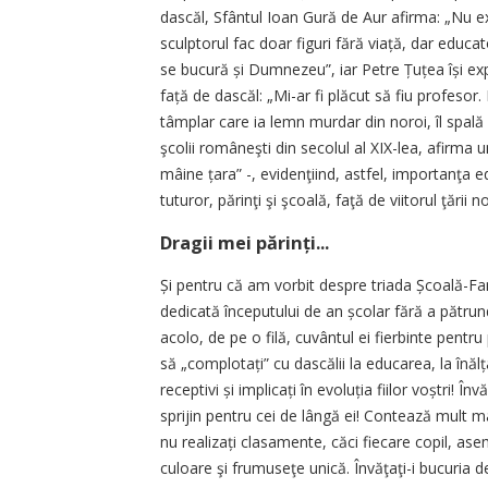
dascăl, Sfântul Ioan Gură de Aur afirma: „Nu ex
sculptorul fac doar figuri fără viață, dar educa
se bucură și Dumnezeu”, iar Petre Țuțea își exp
față de dascăl: „Mi-ar fi plăcut să fiu profes
tâmplar care ia lemn murdar din noroi, îl spală
şcolii româneşti din secolul al XIX-lea, afirma 
mâine țara” -, evidenţiind, astfel, importanţa e
tuturor, părinţi şi şcoală, faţă de viitorul ţării n
Dragii mei părinți...
Și pentru că am vorbit despre triada Școală-Fam
dedicată începutului de an școlar fără a pătrund
acolo, de pe o filă, cuvântul ei fierbinte pentru p
să „complo­tați” cu dascălii la educarea, la înăl­țar
receptivi și implicați în evoluția fiilor voștri! În
sprijin pentru cei de lângă ei! Contează mult ma
nu realizați clasamente, căci fiecare copil, ase
culoare şi frumuseţe unică. Învăţaţi-i bucuria 