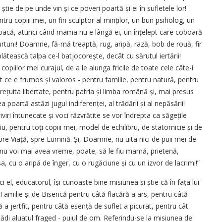
e știe de pe unde vin și ce poveri poartă și ei în sufletele lor!
ru copiii mei, un fin sculptor al minților, un bun psiholog, un
joacă, atunci când mama nu e lângă ei, un înțelept care coboară
furtuni! Doamne, fă-mă treaptă, rug, aripă, rază, bob de rouă, fir
lătească talpa ce-l bat­jo­corește, decât cu sărutul iertării!
piilor mei curajul, de a le alunga fricile de toate cele câte-i
 ce e frumos și valo­ros - pentru familie, pentru natură, pentru
rețuita liber­tate, pentru patria și limba română și, mai presus
oartă astăzi jugul indiferenței, al trădării și al nepăsării!
iri întunecate și voci răzvrătite se vor îndrepta ca săgețile
, pentru toţi copiii mei, model de echilibru, de statornicie și de
re Viață, spre Lumină. Și, Doamne, nu uita nici de puii mei de
i, nu voi mai avea vreme, poate, să le fiu mamă, prietenă,
, cu o aripă de înger, cu o rugăciune și cu un iz­­vor de lacrimi!”
i el, educatorul, își cunoaște bine misiunea și știe că în fața lui
amilie și de Biserică pentru câtă flacără a ars, pentru câtă
 a jertfit, pentru câtă esență de suflet a picurat, pentru cât
­di aluatul fraged - puiul de om. Referindu-se la misiunea de