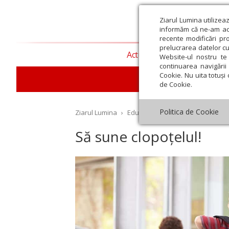
Ziarul Lumina utilizea
informăm că ne-am actu
recente modificări pr
prelucrarea datelor cu
Actualitate religioasă
T
Website-ul nostru te 
continuarea navigării 
Cookie. Nu uita totuși 
E
de Cookie.
Politica de Cookie
Ziarul Lumina
›
Educaţie și Cultură
›
Educaţie
›
Să sune clopoțelul!
st
Septembrie
Octombrie
Noiembrie
Decembrie
Ianuar