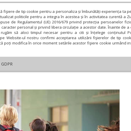
ză fişiere de tip cookie pentru a personaliza și îmbunătăți experiența ta p
alizat politicile pentru a integra în acestea și în activitatea curentă a Z
opuse de Regulamentul (UE) 2016/679 privind protecția persoanelor fizi
 caracter personal și privind libera circulație a acestor date. Înainte de 
eologie și spiritualitate
Educaţie și Cultură
Societate
rugăm să aloci timpul necesar pentru a citi și înțelege conținutul Pol
pe Website-ul nostru confirmi acceptarea utilizării fişierelor de tip cook
că poți modifica în orice moment setările acestor fişiere cookie urmând ins
ducaţie
Lumina literară şi artistică
Cultură
Interv
GDPR
Să sune clopoțelul!
ie
Februarie
Martie
Aprilie
Mai
Iunie