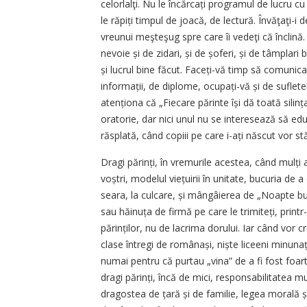
celorlalţi. Nu le încărcați programul de lucru c
le răpiți timpul de joacă, de lectură. Învăţaţi-i
vreunui meşteşug spre care îi vedeţi că înclină.
nevoie și de zidari, și de șoferi, și de tâmplari 
și lucrul bine făcut. Faceți-vă timp să comunica
informații, de diplome, ocupați-vă și de suflete
atenționa că „Fiecare părinte își dă toată silința s
oratorie, dar nici unul nu se interesează să educ
răsplată, când copiii pe care i-ați născut vor stăr
Dragi părinți, în vremurile acestea, când mulți a
voștri, modelul viețuirii în unitate, bucuria de 
seara, la culcare, și mângâierea de „Noapte bu
sau hăinuța de firmă pe care le trimiteți, print
părinților, nu de lacrima dorului. Iar când vor 
clase întregi de românași, niște liceeni minunați,
numai pentru că purtau „vina” de a fi fost foar
dragi părinți, încă de mici, responsabilitatea m
dragostea de țară și de familie, legea morală ș