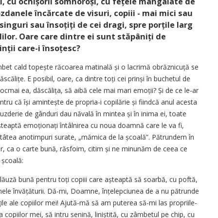
ii, cu ochișorii somnoroși, cu fețele mângâiate de
ozdanele încărcate de visuri, copiii - mai mici sau
inguri sau însoțiți de cei dragi, spre porțile larg
lilor. Oare care dintre ei sunt stăpâniți de
inții care-i însoțesc?
et cald topește răcoarea matinală și o lacrimă obrăznicuță se
călițe. E posibil, oare, ca dintre toți cei prinși în buchetul de
 tocmai ea, dăs­călița, să aibă cele mai mari emoții? Și de ce le-ar
tru că își amintește de propria-i copilărie și fiindcă anul acesta
uzderie de gânduri dau năvală în mintea și în inima ei, toate
șteaptă emoționați întâlnirea cu noua doamnă care le va fi,
 atâtea anotimpuri surate, „mă­mica de la școală”. Pătrundem în
ușor, ca o carte bună, răsfoim, citim și ne minunăm de ceea ce
 școală:
ăuză bună pentru toți copiii care așteaptă să soarbă, cu poftă,
inele învă­ță­turii. Dă-mi, Doamne, înțelepciu­nea de a nu pătrunde
gile ale copiilor mei! Ajută-mă să am puterea să-mi las propriile-
fața copiilor mei, să intru senină, liniștită, cu zâmbetul pe chip, cu