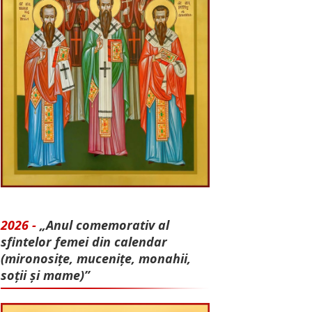
2026 -
„Anul comemorativ al
sfintelor femei din calendar
(mironosițe, mu­cenițe, monahii,
soții și mame)”