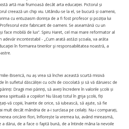
istă artă mai frumoasă decât arta educației. Pictorul și
torul creează un chip viu. Uitându-se la el, se bucură și oamenii,
rima cu entuziasm dorința de a fi fost profesor și poziția lui
or. Profesorul este fabricant de oameni. Se aseamănă cu un
 și face mobilă de lux”. Spiru Haret, cel mai mare reformator al
un adevăr incontestabil - „Cum arată astăzi școala, va arăta
ducaţiei în formarea tinerilor şi responsabilitatea noastră, a
oastre.
ilie-Biserică, nu aș vrea să închei această scurtă misivă
e în sufletul dăscăliței cu ochi de ciocolată și să vă dăruiesc de
ărinți: Dragii mei părinți, să aveți încredere în valorile școlii și
ea spirituală a copiilor! Nu lăsați totul în grija şcolii, fiți
vățați-vă copiii, înainte de orice, să iubească, să ajute, să fie
i mult decât mândria de a-i surclasa pe ceilalți. Nu-i compa­rați,
menea oricărei flori, înflorește la vremea lui, având mireasmă,
de a dărui, de a face o faptă bună, de a întinde mâna la nevoile