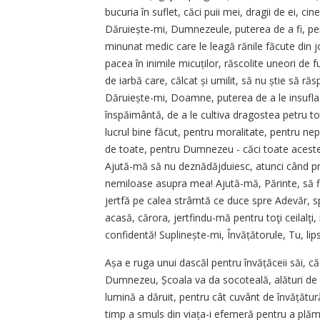
bucuria în suflet, căci puii mei, dragii de ei, cin
Dăruiește-mi, Dumnezeule, puterea de a fi, pent
minunat medic care le leagă rănile făcute din 
pacea în inimile micuților, răscolite uneori de 
de iarbă care, călcat și umilit, să nu știe să răsp
Dăruiește-mi, Doamne, puterea de a le insufla co
înspăimântă, de a le cultiva dragostea petru tot
lucrul bine făcut, pentru moralitate, pentru nep
de toate, pentru Dumnezeu - căci toate acestea p
Ajută-mă să nu deznădăjduiesc, atunci când priv
nemiloase asupra mea! Ajută-mă, Părinte, să fiu
jertfă pe calea strâmtă ce duce spre Adevăr, sp
acasă, cărora, jertfindu-mă pentru toţi ceilalţ
confidentă! Suplinește-mi, Învățătorule, Tu, lipsa
Așa e ruga unui dascăl pentru învățăceii săi, căc
Dumnezeu, Școala va da socoteală, alături de F
lumină a dăruit, pentru cât cuvânt de învățătură
timp a smuls din viața-i efemeră pentru a plămă