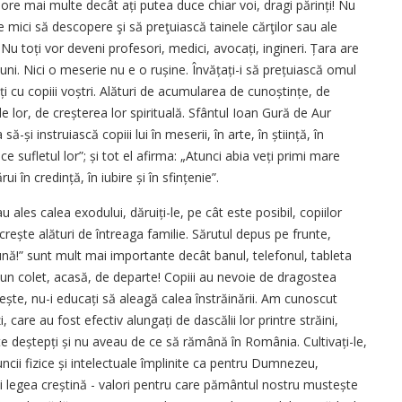
u ore mai multe decât ați putea duce chiar voi, dragi părinți! Nu
 de mici să descopere şi să preţuiască tainele cărţilor sau ale
 Nu toți vor deveni profesori, medici, avocați, ingineri. Țara are
buni. Nici o meserie nu e o rușine. Învățați-i să prețu­iască omul
ți cu copiii voștri. Alături de acumularea de cunoștințe, de
le lor, de creșterea lor spirituală. Sfântul Ioan Gură de Aur
ă-și instruiască copiii lui în meserii, în arte, în știință, în
e sufletul lor”; și tot el afirma: „Atunci abia veți primi mare
ui în credință, în iubire și în sfințenie”.
u ales calea exodului, dăruiți-le, pe cât este posibil, copiilor
a crește alături de întreaga familie. Sărutul depus pe frunte,
nă!” sunt mult mai importante decât banul, telefonul, tableta
r-un colet, acasă, de departe! Copiii au nevoie de dragostea
crește, nu-i educați să aleagă calea înstrăinării. Am cunoscut
 care au fost efectiv alungați de dascălii lor printre străini,
te deștepți și nu aveau de ce să rămână în România. Cultivați-le,
uncii fizice și intelectuale împlinite ca pentru Dumnezeu,
i legea creș­tină - valori pentru care pământul nostru mustește