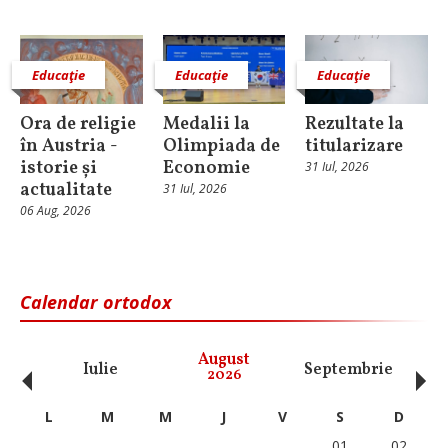
Educaţie
Educaţie
Educaţie
Ora de religie
Medalii la
Rezultate la
în Austria -
Olimpiada de
titularizare
istorie și
Economie
31 Iul, 2026
actualitate
31 Iul, 2026
06 Aug, 2026
Calendar ortodox
‹
›
August
Iulie
Septembrie
O
2026
L
M
M
J
V
S
D
01
02