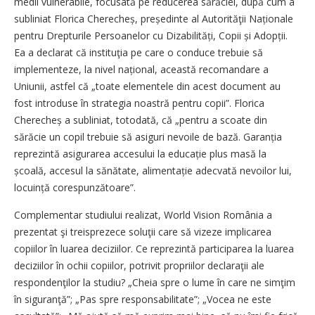
medii vulnerabile, focusată pe reducerea sărăciei, după cum a
subliniat Florica Cherecheș, președinte al Autorităţii Naționale
pentru Drepturile Persoanelor cu Dizabilități, Copii și Adopții.
Ea a declarat că instituţia pe care o conduce trebuie să
implementeze, la nivel național, această recomandare a
Uniunii, astfel că „toate elementele din acest document au
fost introduse în strategia noastră pentru copii”. Florica
Cherecheș a subliniat, totodată, că „pentru a scoate din
sărăcie un copil trebuie să asiguri nevoile de bază. Garanția
reprezintă asigurarea accesului la educație plus masă la
școală, accesul la sănătate, alimentație adecvată nevoilor lui,
locuință corespunzătoare”.
Complementar studiului realizat, World Vision România a
prezentat şi treisprezece soluţii care să vizeze implicarea
copiilor în luarea deciziilor. Ce reprezintă participarea la luarea
deciziilor în ochii copiilor, potrivit propriilor declaraţii ale
respondenţilor la studiu? „Cheia spre o lume în care ne simţim
în siguranţă”; „Pas spre responsabilitate”; „Vocea ne este