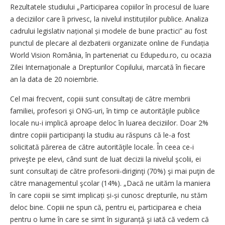
Rezultatele studiului „Participarea copiilor în procesul de luare
a deciziilor care îi privesc, la nivelul instituțiilor publice. Analiza
cadrului legislativ național și modele de bune practici” au fost
punctul de plecare al dezbaterii organizate online de Fundația
World Vision România, în parteneriat cu Edupe­du.ro, cu ocazia
Zilei Internaţionale a Drepturilor Copilului, marcată în fiecare
an la data de 20 noiembrie.
Cel mai frecvent, copiii sunt consultaţi de către membrii
familiei, profesori şi ONG-uri, în timp ce autorităţile publice
locale nu-i implică aproape deloc în luarea deciziilor. Doar 2%
dintre copiii participanţi la studiu au răspuns că le-a fost
solicitată părerea de către autorităţile locale. În ceea ce-i
priveşte pe elevi, când sunt de luat decizii la nivelul şcolii, ei
sunt consultaţi de către profesorii-diriginţi (70%) şi mai puţin de
către managementul şcolar (14%). „Dacă ne uităm la maniera
în care copiii se simt implicați și-și cunosc drepturile, nu stăm
deloc bine. Copiii ne spun că, pentru ei, participarea e cheia
pentru o lume în care se simt în siguranță şi iată că vedem că