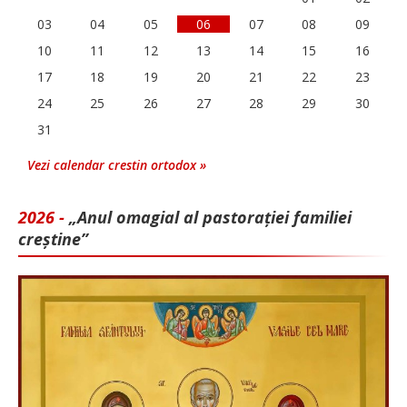
03
04
05
06
07
08
09
10
11
12
13
14
15
16
17
18
19
20
21
22
23
24
25
26
27
28
29
30
31
Vezi calendar crestin ortodox »
2026 -
„Anul omagial al pastorației familiei
creștine”