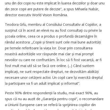
unu din doi copii nu este implicat în luarea deciziilor şi doar unu
din zece copii are putere de decizie”, a spus Mihaela Nabăr,
director executiv World Vision România.
Teodora Grîu, membru al Consiliului Consultativ al Copiilor, a
susţinut că în acest an elevii nu au fost consultaţi cu privire la
şcoala online, ceea ce a produs o profundă dezamăgire în
rândul acestora: „Copiii și tinerii sunt cele mai bune autorități
pe temele referitoare la viața lor. Doar prin consultarea
noastră autoritățile vor răspunde mai clar și mai prompt
nevoilor cu care ne confruntăm. În loc să fi fost vacanță, ar fi
fost mult mai util să se facă ore online. (...) Când suntem
implicați, ne sunt respectate drepturi, ne dezvoltăm abilități
necesare unor cetățeni activi. Un copil care își exercită dreptul
la participare va fi un adult implicat și informat”.
Peste 90% dintre respondenții la studiu, mai exact 96%, au
spus că nu au auzit de „Garanţia pentru copii”, o recomandare
a Uniunii Europene care se referă la sprijinirea copiilor din