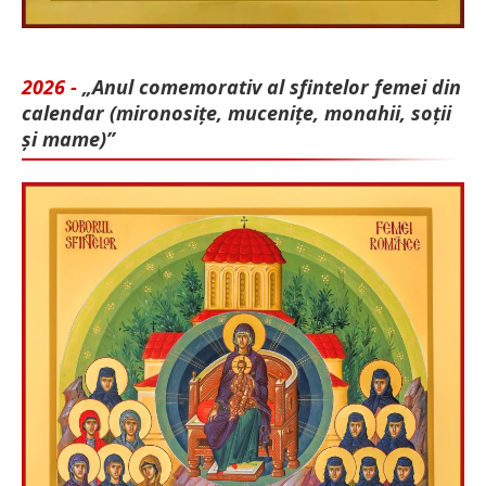
2026 -
„Anul comemorativ al sfintelor femei din
calendar (mironosițe, mu­cenițe, monahii, soții
și mame)”