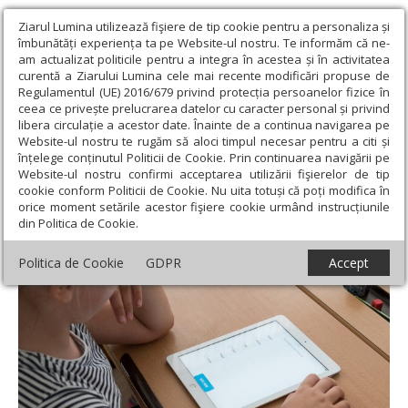
Ziarul Lumina utilizează fişiere de tip cookie pentru a personaliza și
îmbunătăți experiența ta pe Website-ul nostru. Te informăm că ne-
am actualizat politicile pentru a integra în acestea și în activitatea
curentă a Ziarului Lumina cele mai recente modificări propuse de
Regulamentul (UE) 2016/679 privind protecția persoanelor fizice în
ceea ce privește prelucrarea datelor cu caracter personal și privind
libera circulație a acestor date. Înainte de a continua navigarea pe
Website-ul nostru te rugăm să aloci timpul necesar pentru a citi și
Ziarul Lumina
›
Educaţie și Cultură
›
Educaţie
›
Unu din doi copii
înțelege conținutul Politicii de Cookie. Prin continuarea navigării pe
nu este implicat în luarea deciziilor
Website-ul nostru confirmi acceptarea utilizării fişierelor de tip
cookie conform Politicii de Cookie. Nu uita totuși că poți modifica în
Unu din doi copii nu este implicat în luarea
orice moment setările acestor fişiere cookie urmând instrucțiunile
din Politica de Cookie.
deciziilor
Politica de Cookie
GDPR
Accept