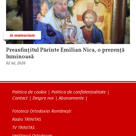
In memoriam
Preasfințitul Părinte Emilian Nica, o prezență
luminoasă
02 Iul, 2026
Politica de cookie
|
Politica de confidențialitate
|
Contact
|
Despre noi
|
Abonamente
|
Fototeca Ortodoxiei Românești
Radio TRINITAS
TV TRINITAS
Vestitorul Ortodoxiei