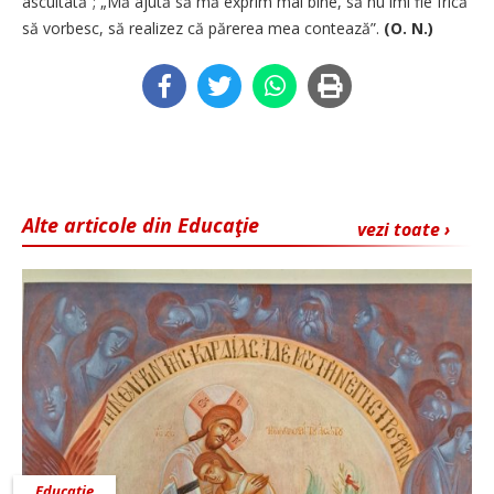
ascultată”; „Mă ajută să mă exprim mai bine, să nu îmi fie frică
să vorbesc, să realizez că părerea mea contează”.
(O. N.)
Alte articole din Educaţie
vezi toate ›
Educaţie