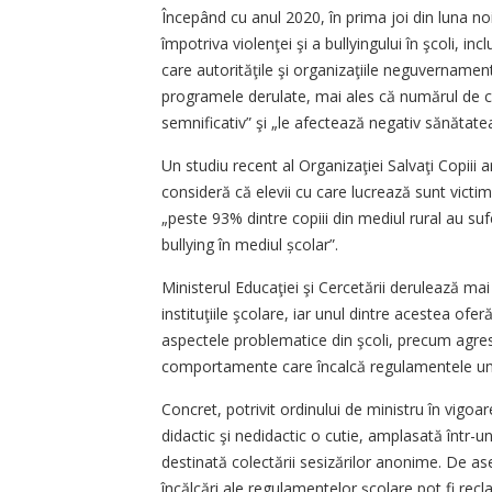
Începând cu anul 2020, în prima joi din luna no
împotriva violenţei şi a bullyingului în şcoli, i
care autorităţile şi organizaţiile neguvernamen
programele derulate, mai ales că numărul de c
semnificativ” şi „le afectează negativ sănăta
Un studiu recent al Organizaţiei Salvaţi Copiii a
consideră că elevii cu care lucrează sunt victim
„peste 93% dintre copiii din mediul rural au sufe
bullying în mediul școlar”.
Ministerul Educaţiei şi Cercetării derulează mai
instituţiile şcolare, iar unul dintre acestea ofer
aspectele problematice din şcoli, precum agresi
comportamente care încalcă regulamentele uni
Concret, potrivit ordinului de ministru în vigoare
didactic şi nedidactic o cutie, amplasată într-un 
destinată colectării sesizărilor anonime. De a
încălcări ale regulamentelor şcolare pot fi recl