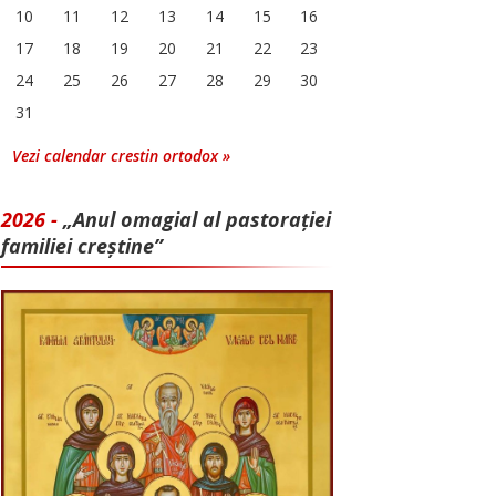
10
11
12
13
14
15
16
17
18
19
20
21
22
23
24
25
26
27
28
29
30
31
Vezi calendar crestin ortodox »
2026 -
„Anul omagial al pastorației
familiei creștine”