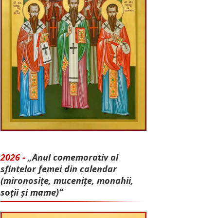
2026 -
„Anul comemorativ al
sfintelor femei din calendar
(mironosițe, mu­cenițe, monahii,
soții și mame)”