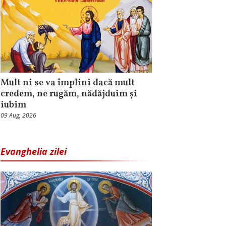
Mult ni se va împlini dacă mult
credem, ne rugăm, nădăjduim și
iubim
09 Aug, 2026
Evanghelia zilei