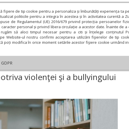
ză fişiere de tip cookie pentru a personaliza și îmbunătăți experiența ta p
alizat politicile pentru a integra în acestea și în activitatea curentă a Z
opuse de Regulamentul (UE) 2016/679 privind protecția persoanelor fizi
 caracter personal și privind libera circulație a acestor date. Înainte de 
eologie și spiritualitate
Educaţie și Cultură
Societate
rugăm să aloci timpul necesar pentru a citi și înțelege conținutul Pol
pe Website-ul nostru confirmi acceptarea utilizării fişierelor de tip cook
că poți modifica în orice moment setările acestor fişiere cookie urmând ins
ducaţie
Lumina literară şi artistică
Cultură
Interv
GDPR
Ziua internaţională împotriva violenţei şi a bullyingului în şcoli
triva violenţei şi a bullyingului
ie
Februarie
Martie
Aprilie
Mai
Iunie