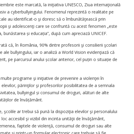
iembrie este marcată, la iniţiativa UNESCO, Ziua internaţională
nclusiv a cyberbullyingului. Fenomenul reprezintă o realitate pe
tale au identificat-o şi doresc să o îmbunătăţească prin
opii şi adolescenţi care se confruntă cu acest fenomen „este
tea, bunăstarea și educația”, după cum apreciază UNICEF.
rată că, în România, 90% dintre profesorii şi consilierii şcolari
e ale bullyingului, iar o analiză a World Vision evidenţiază că
rit, pe parcursul anului școlar anterior, cel puțin o situație de
 multe programe şi iniţiative de prevenire a violenţei în
ă elevilor, părinţilor şi profesorilor posibilitatea de a semnala
vitatea, bullyingul și consumul de droguri, alături de alte
tăților de învățământ.
, şcolile ar trebui să pună la dispoziţia elevilor şi personalului
loc accesibil şi vizibil din incinta unităţii de învăţământ,
semenea, faptele de violenţă, consumul de droguri sau alte
amate şi printr-un formular electronic care trebuie să fie