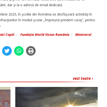
ământ, dar şi la o adresă de email dedicată.
rie 2025, în şcolile din România se desfăşoară activităţi în
infracţiunilor în mediul şcolar „Împreună prindem curaj”, pentru
)
ati Copiii
-
Fundația World Vision România
-
Ministerul
vezi toate ›