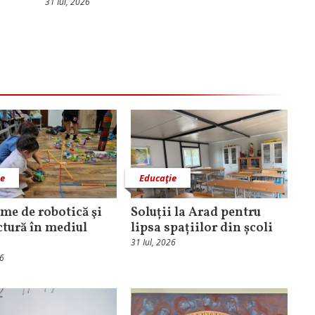
31 Iul, 2026
ie
Educaţie
me de robotică şi
Soluții la Arad pentru
ctură în mediul
lipsa spațiilor din școli
31 Iul, 2026
26