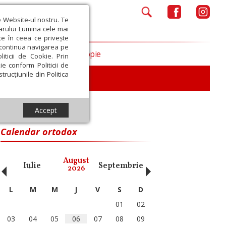
e Website-ul nostru. Te
iarului Lumina cele mai
ce în ceea ce privește
a continua navigarea pe
Opinii
Filantropie
iticii de Cookie. Prin
ie conform Politicii de
trucțiunile din Politica
iu
Accept
Calendar ortodox
‹
›
August
Iulie
Septembrie
Octombrie
Noiembri
2026
L
M
M
J
V
S
D
01
02
03
04
05
06
07
08
09