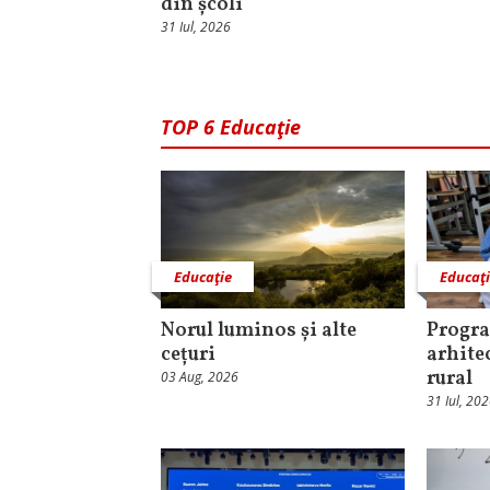
din școli
31 Iul, 2026
TOP 6 Educaţie
Educaţie
Educaţ
Norul luminos și alte
Progra
cețuri
arhite
rural
03 Aug, 2026
31 Iul, 20