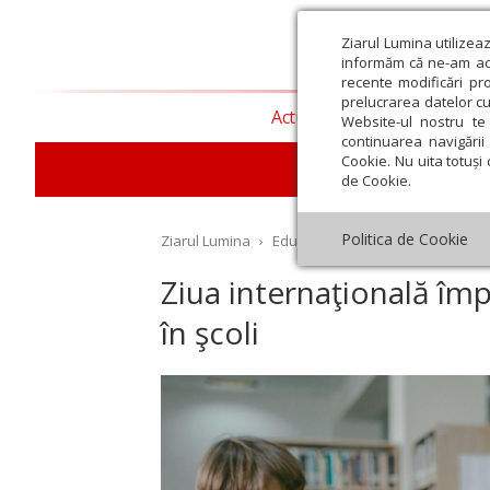
Ziarul Lumina utilizea
informăm că ne-am actu
recente modificări pr
prelucrarea datelor cu
Actualitate religioasă
T
Website-ul nostru te 
continuarea navigării 
Cookie. Nu uita totuși 
E
de Cookie.
Politica de Cookie
Ziarul Lumina
›
Educaţie și Cultură
›
Educaţie
›
Ziua internaţională împo
în şcoli
st
Septembrie
Octombrie
Noiembrie
Decembrie
Ianuar