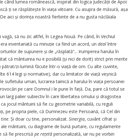
de când lumea românească, inspirat din logica Judecății de Apoi:
că ți se răsplă­tește în viața viitoare. Cu asupra de măsură, așa
 aici și dorința noastră fierbinte de a nu gusta năclăiala
i vagă, să nu zic altfel, în Legea Nouă. Pe când, în Vechiul
 era inventariată cu minuție ca fiind un acord, un
deal
între
rturilor de supunere și de „răsplată”... Irumperea harului în
tat că mântuirea nu e posibilă (și nici de dorit) strict prin merite
pă­trat/zi-lumină făcute într-o viață de om. Cu alte cuvinte,
lte 614 legi și normative), dar cu limitator de viață veșnică
le sufletului uman, lucrarea tainică a harului în viața persoanei
rovocări pe care Domnul i le pune în față. Da, pare că totul se
 un larg palier subiectiv în care libertatea omului și dragostea
ca jocul mântuirii să fie cu geometrie variabilă, cu reguli
imți, pe propria piele, că Dumnezeu este Persoană, că Cel din
u
tine
. Și doar cu tine, personalizat.
Sinergia
, cuvânt cifrat și
egi ale mântuirii, cu diagrame de bună purtare, cu regulamente
e să fie prescrisă
pe rețetă
personalizată, iar nu pe vorbiri