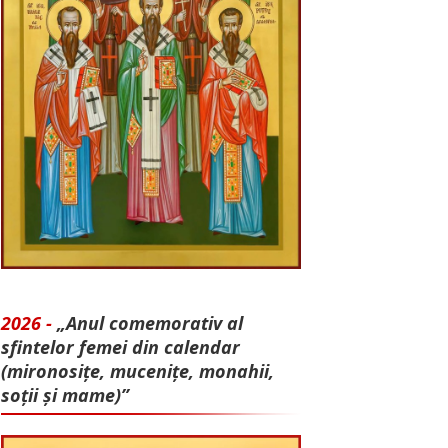
2026 -
„Anul comemorativ al
sfintelor femei din calendar
(mironosițe, mu­cenițe, monahii,
soții și mame)”