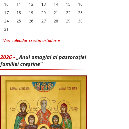
10
11
12
13
14
15
16
17
18
19
20
21
22
23
24
25
26
27
28
29
30
31
Vezi calendar crestin ortodox »
2026 -
„Anul omagial al pastorației
familiei creștine”