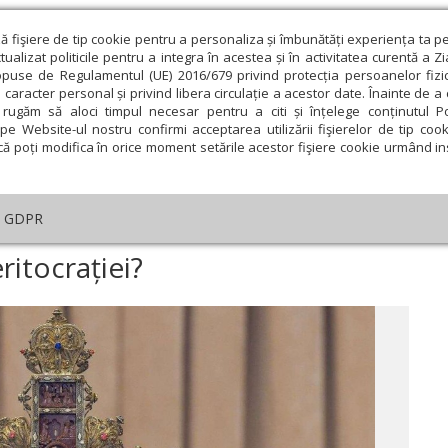
ză fişiere de tip cookie pentru a personaliza și îmbunătăți experiența ta p
alizat politicile pentru a integra în acestea și în activitatea curentă a Z
opuse de Regulamentul (UE) 2016/679 privind protecția persoanelor fizi
 caracter personal și privind libera circulație a acestor date. Înainte de 
eologie și spiritualitate
Educaţie și Cultură
Societate
rugăm să aloci timpul necesar pentru a citi și înțelege conținutul Pol
pe Website-ul nostru confirmi acceptarea utilizării fişierelor de tip cook
că poți modifica în orice moment setările acestor fişiere cookie urmând ins
Editorial
Repere și idei
Pilda zilei
GDPR
ismul, religia meritocrației?
ritocrației?
ie
Februarie
Martie
Aprilie
Mai
Iunie