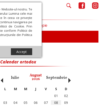
e Website-ul nostru. Te
iarului Lumina cele mai
ce în ceea ce privește
a continua navigarea pe
Opinii
Filantropie
iticii de Cookie. Prin
ie conform Politicii de
trucțiunile din Politica
Accept
Calendar ortodox
‹
›
August
Iulie
Septembrie
Octombrie
Noiembri
2026
L
M
M
J
V
S
D
01
02
03
04
05
06
07
08
09