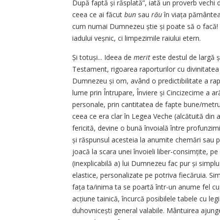
După faptă și răsplată”, iată un proverb vechi 
ceea ce ai făcut
bun
sau
rău
în viața pământeas
cum numai Dumnezeu știe și poate să o facă! De
iadului veșnic, ci limpezimile raiului etern.
Și totuși... Ideea de
merit
este destul de largă ș
Testament, rigoarea raporturilor cu divinitatea
Dumnezeu și om, având o predictibilitate a rapo
lume prin Întrupare, Înviere și Cinci­zecime a ară
personale, prin cantitatea de fapte bune/metru 
ceea ce era clar în Legea Veche (alcătuită din a
fericită, devine o bună învoială între profunzimi
și răspunsul acesteia la anumite chemări sau p
joacă la scara unei învoieli liber-consimțite, pe
(inexplicabilă a) lui Dumnezeu fac pur și simplu 
elastice, personalizate pe potriva fiecăruia. S
fața ta/inima ta se poartă într-un anume fel c
acțiune tainică, încurcă posibilele tabele cu l
duhovnicești general valabile. Mântuirea ajung