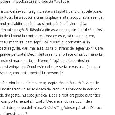
opulare, în podcasturi și producții YouTube.
ristos Cel înviat întreg, nu este o răsplată pentru faptele bune.
la Potir. Însă scopul e una, răsplata e alta. Scopul este esențial:
ul mai abitir decât L-au simțit, până la Înviere, chiar
ntimitate negrăită. Răsplata din asta reiese, din faptul că ai fost
ropia de El până la contopire. Ceea ce este, să recunoaștem,
azul mântuirii, este faptul că ai vrut, ai dorit asta și, în
ecți regulile, dar, mai ales, să te ții strâns de legea iubirii. Care,
 cuprinde pe toate! Deci mântuirea nu și-o face omul cu mâna lui,
 este și marea, uriașa diferență față de alte confesiuni:
ea și voința Lui. Omul este cel care se face vas ales (sau nu),
Așadar, care este meritul lui personal?
 faptelor bune de la care așteaptă răsplată clară în viața de
ul nostru trebuie să se deschidă, trebuie să vibreze la adierea
e de dragoste, nu este juridică. Dacă a fost dragoste autentică,
 comportamental și ritualic. Deoarece iubirea cuprinde și
 căci dragostea delimitează răul și îngrădește păcatul. Din acel
de dragostea Lui?