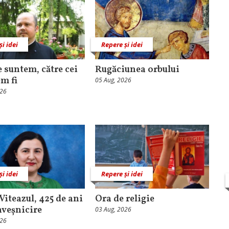
și idei
Repere și idei
e suntem, către cei
Rugăciunea orbului
em fi
05 Aug, 2026
026
și idei
Repere și idei
Viteazul, 425 de ani
Ora de religie
nveșnicire
03 Aug, 2026
026