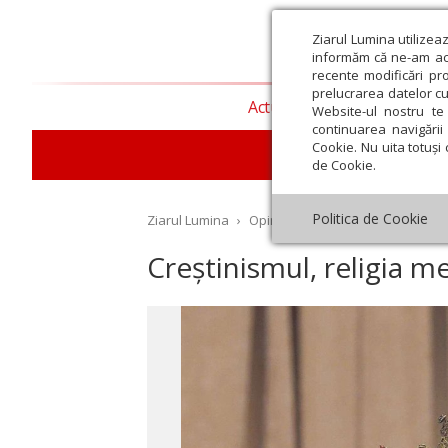
Ziarul Lumina utilizea
informăm că ne-am actu
recente modificări pr
prelucrarea datelor cu
Actualitate religioasă
T
Website-ul nostru te 
continuarea navigării 
Cookie. Nu uita totuși 
de Cookie.
Politica de Cookie
Ziarul Lumina
›
Opinii
›
Repere și idei
›
Creștin
Creștinismul, religia me
st
Septembrie
Octombrie
Noiembrie
Decembrie
Ianuar