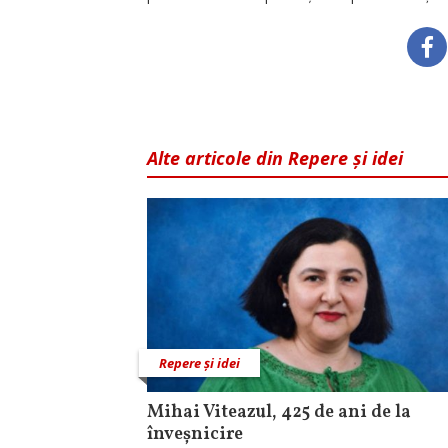
Alte articole din Repere și idei
Repere și idei
Mihai Viteazul, 425 de ani de la
înveșnicire