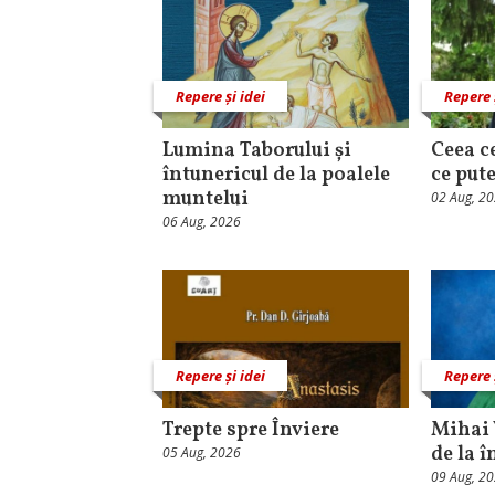
Repere și idei
Repere 
Lumina Taborului și
Ceea c
întunericul de la poalele
ce put
muntelui
02 Aug, 2
06 Aug, 2026
Repere și idei
Repere 
Trepte spre Înviere
Mihai 
de la î
05 Aug, 2026
09 Aug, 2