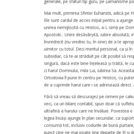
generale, pe ­sfaturi tip guru, pe șamanisme ­p
Mai mult, primirea Sfintei Euharistii, adică pe H
Ele sunt cardul de acces inițial pentru a ajunge 
unirea nemijlocită cu Hristos, a-L simți pe Domn
Apostolii... Unire desăvârșită, iubire absolută, i
învrednicit (nu vrednic tu, în sine) de a te ap
uimitor cu totul. Deci meritul personal, ca și în c
subsidiar, că te-ai străduit pe cât posibil să resp
singură, dacă este bine înțeleasă și trăită, le
ci harul Domnului, mila Lui, iubirea Sa. Aceasta
Ortodoxia îl pune în centru pe Hristos, cu puter
de a cuprinde harul care i se adresează direct. 
Fără să vreau să descurajez pe nimeni pe calea
veci, ca un bilanț contabil, spun doar că suflet
ultrafină a harului care ne învăluie. Povestea 
legea însăși ajunge în plan secundar, ca suport
consumă tot, inclusiv codurile de bună purtare,
punct cine ne mai poate ține departe de El și 