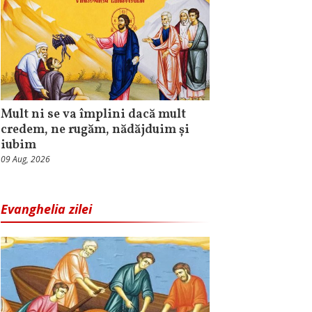
Mult ni se va împlini dacă mult
credem, ne rugăm, nădăjduim și
iubim
09 Aug, 2026
Evanghelia zilei