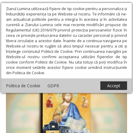
Ziarul Lumina utilizează fişiere de tip cookie pentru a personaliza și
îmbunătăți experiența ta pe Website-ul nostru. Te informăm că ne-
am actualizat politicile pentru a integra în acestea și în activitatea
curentă a Ziarului Lumina cele mai recente modificări propuse de
Regulamentul (UE) 2016/679 privind protecția persoanelor fizice în
ceea ce privește prelucrarea datelor cu caracter personal și privind
libera circulație a acestor date. Înainte de a continua navigarea pe
Website-ul nostru te rugăm să aloci timpul necesar pentru a citi și
Ziarul Lumina
›
Opinii
›
Repere și idei
›
Din lumina
înțelege conținutul Politicii de Cookie. Prin continuarea navigării pe
reflectoarelor în lumina cărții
Website-ul nostru confirmi acceptarea utilizării fişierelor de tip
cookie conform Politicii de Cookie. Nu uita totuși că poți modifica în
Din lumina reflectoarelor în lumina cărții
orice moment setările acestor fişiere cookie urmând instrucțiunile
din Politica de Cookie.
Politica de Cookie
GDPR
Accept