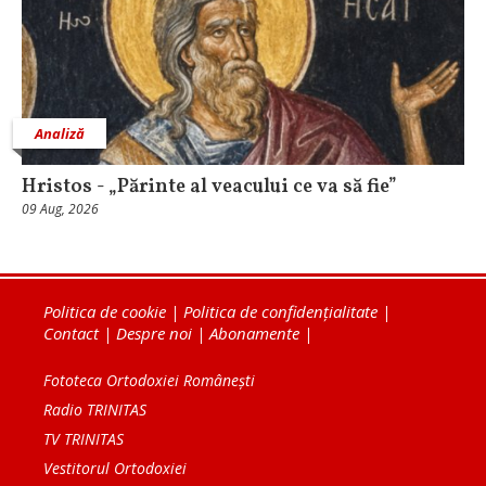
Analiză
Hristos - „Părinte al veacului ce va să fie”
09 Aug, 2026
Politica de cookie
|
Politica de confidențialitate
|
Contact
|
Despre noi
|
Abonamente
|
Fototeca Ortodoxiei Românești
Radio TRINITAS
TV TRINITAS
Vestitorul Ortodoxiei