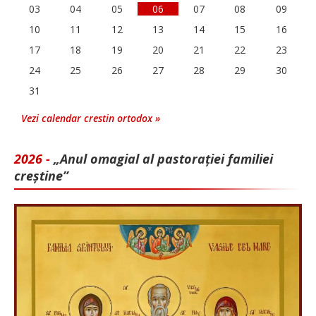
03
04
05
06
07
08
09
10
11
12
13
14
15
16
17
18
19
20
21
22
23
24
25
26
27
28
29
30
31
Vezi calendar crestin ortodox »
2026 -
„Anul omagial al pastorației familiei
creștine”