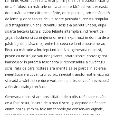
rămâne. Așternut în scris, el ar primi șansa de a putea fi citat și
de a fi folosit ca mărturie ori ca amintire fără echivoc. Aceasta
doar atâta vreme cât orice hârtie, orice papirus, orice scândură
de lemn și orice tăbliță de lut, toate perisabile, rezistă timpului
și distrugerilor. Chiar și cuvântul scris s-a pierdut uneori, după
soarta fiecărui lucru și după felurite întâmplări, indiferent de
grija, răbdarea și cumințenia omenirii exprimată în dorința de a
păstra și de a lăsa moștenire tot ceea ce lumile apuse ne-au
lăsat ca mărturie a înțelepciunii lor. Noi, generația noastră,
privim cu nostalgie sau nonșalanță, poate ironie, convingerea
înaintașilor în puterea fascinantă și responsabilă a cuvântului
scris, față de care rostirea era menită să se piardă în adierea
neiertătoare a cuvântului vorbit, imediat transformat în victimă
și pradă a vântului ce duce vorbele departe, dovadă irevocabilă
a fiecărui dialog trecător.
Generația noastră are posibilitatea de a păstra fiecare cuvânt
ce a fost rostit, înainte de a mai fi scris, și depinde de fiecare
dintre noi să știm să folosim tehnologia conservării digitale,