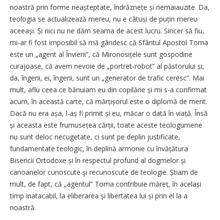
noastră prin forme neașteptate, îndrăznețe și nemaiauzite. Da,
teologia se actualizează mereu, nu e câtuși de puțin mereu
aceeași. Și nici nu ne dăm seama de acest lucru. Sincer să fiu,
mi-ar fi fost imposibil să mă gândesc că Sfântul Apostol Toma
este un „agent al Învierii”, că Mironosițele sunt gospodine
curajoase, că avem nevoie de „portret-robot” al păstorului și,
da, îngerii, ei, îngerii, sunt un „generator de trafic ceresc”. Mai
mult, aflu ceea ce bănuiam eu din copilărie și mi s-a confirmat
acum, în această carte, că mărțișorul este o diplomă de merit.
Dacă nu era așa, l-aș fi primit și eu, măcar o dată în viață. Însă
și aceasta este frumusețea cărții, toate aceste teologumene
nu sunt deloc necugetate, ci sunt pe deplin justificate,
fundamentate teologic, în deplină armonie cu învățătura
Bisericii Ortodoxe și în respectul profund al dogmelor și
canoanelor cunoscute şi recunoscute de teologie. Știam de
mult, de fapt, că „agentul” Toma contribuie măreț, în același
timp inatacabil, la eliberarea și libertatea lui și prin el la a
noastră.