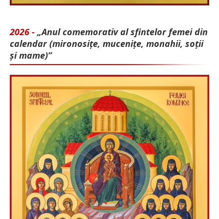
2026 -
„Anul comemorativ al sfintelor femei din
calendar (mironosițe, mu­cenițe, monahii, soții
și mame)”