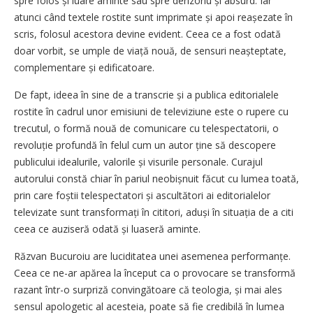
spre folos și luare aminte sau spre derizoriu și absurd. Iar
atunci când textele rostite sunt imprimate și apoi reașezate în
scris, folosul acestora devine evident. Ceea ce a fost odată
doar vorbit, se umple de viață nouă, de sensuri neașteptate,
complementare și edificatoare.
De fapt, ideea în sine de a transcrie și a publica editorialele
rostite în cadrul unor emisiuni de televiziune este o rupere cu
trecutul, o formă nouă de comunicare cu telespectatorii, o
revoluție profundă în felul cum un autor ține să descopere
publicului idealurile, valorile și visurile personale. Curajul
autorului constă chiar în pariul ne­obișnuit făcut cu lumea toată,
prin care foștii telespectatori și ascultători ai editorialelor
televizate sunt transformați în cititori, aduși în situația de a citi
ceea ce auziseră odată și luaseră aminte.
Răzvan Bucuroiu are luciditatea unei asemenea perfor­manțe.
Ceea ce ne-ar apărea la început ca o provocare se transformă
razant într-o surpriză convingătoare că teologia, și mai ales
sensul apologetic al acesteia, poate să fie credibilă în lumea