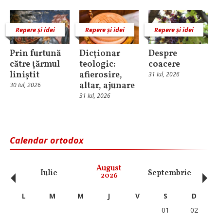
Repere și idei
Repere și idei
Repere și idei
Prin furtună
Dicționar
Despre
către țărmul
teologic:
coacere
liniștit
afierosire,
31 Iul, 2026
altar, ajunare
30 Iul, 2026
31 Iul, 2026
Calendar ortodox
‹
›
August
Iulie
Septembrie
O
2026
L
M
M
J
V
S
D
01
02