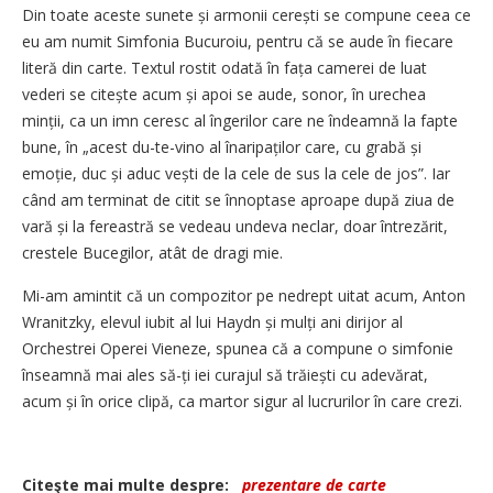
Din toate aceste sunete și armonii cerești se compune ceea ce
eu am numit Simfonia Bucuroiu, pentru că se aude în fiecare
literă din carte. Textul rostit odată în fața camerei de luat
vederi se citește acum și apoi se aude, sonor, în urechea
minții, ca un imn ceresc al îngerilor care ne îndeamnă la fapte
bune, în „acest du-te-vino al înaripaților care, cu grabă și
emoție, duc și aduc vești de la cele de sus la cele de jos”. Iar
când am terminat de citit se înnoptase aproape după ziua de
vară și la fereastră se vedeau undeva neclar, doar întrezărit,
crestele Bucegilor, atât de dragi mie.
Mi-am amintit că un compozitor pe nedrept uitat acum, Anton
Wranitzky, elevul iubit al lui Haydn și mulți ani dirijor al
Orchestrei Operei Vieneze, spunea că a compune o simfonie
înseamnă mai ales să-ți iei curajul să trăiești cu adevărat,
acum și în orice clipă, ca martor sigur al lucrurilor în care crezi.
Citeşte mai multe despre:
prezentare de carte