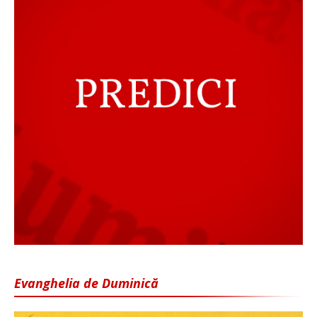
Evanghelia de Duminică