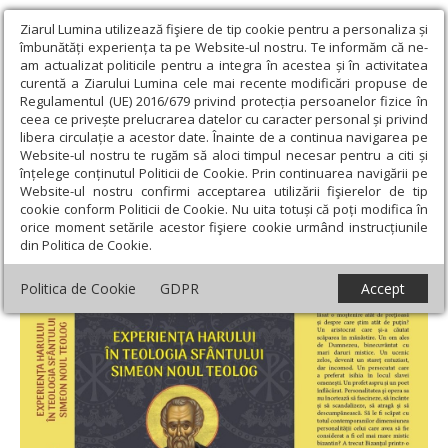
Ziarul Lumina utilizează fişiere de tip cookie pentru a personaliza și
îmbunătăți experiența ta pe Website-ul nostru. Te informăm că ne-
am actualizat politicile pentru a integra în acestea și în activitatea
curentă a Ziarului Lumina cele mai recente modificări propuse de
Regulamentul (UE) 2016/679 privind protecția persoanelor fizice în
ceea ce privește prelucrarea datelor cu caracter personal și privind
libera circulație a acestor date. Înainte de a continua navigarea pe
Website-ul nostru te rugăm să aloci timpul necesar pentru a citi și
Ziarul Lumina
›
Opinii
›
Repere și idei
›
Experienţa harului în
înțelege conținutul Politicii de Cookie. Prin continuarea navigării pe
teologia Sfântului Simeon Noul Teolog
Website-ul nostru confirmi acceptarea utilizării fişierelor de tip
cookie conform Politicii de Cookie. Nu uita totuși că poți modifica în
Experienţa harului în teologia Sfântului
orice moment setările acestor fişiere cookie urmând instrucțiunile
din Politica de Cookie.
Simeon Noul Teolog
Politica de Cookie
GDPR
Accept