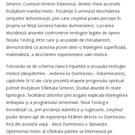
Simeon, Cuviosul Simeon Evla­viosul, devine cheia accesării
învăţăturii marelui mistic. Pocăinţei îi urmează deschiderea
simţurilor duhovniceşti, prin care creştinul poate percepe în
propria sa fiinţă lucrarea harului dumnezeiesc. Lucrarea
elucidează anumite controverse teologice legate de opera
Noului Teolog, între care şi acuzațiile de mesalianism,
demonstrând că acestea provin dintr-o înțelegere superficială,
materialistă, a descrierilor experiențelor sale mistice.
Folosindu-se de schema clasică tripartită a urcuşului teologiei
mistice (des­pătimire - vederea lui Dumnezeu - îndumnezeire),
capitolele IV-VI ale cărţii prezintă etapele progresului spiritual
potrivit învăţăturii Sfântului Simeon. Studiul abundă în citate
tipologice, facilitând cititorilor prin bogate explicații înțe­legerea
limbajului şi a programului simeonian. Noul Teolog e
încredinţat că, prin pocăinţă autentică şi rugăciune, creştinul
poate deveni apt de experienţa întâlnirii directe cu Dumnezeu
încă din această viaţă - dacă Dumnezeu o dăruieşte.
Optimismul mistic al sfântului părinte se întemeiază pe