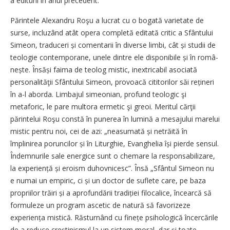
a editurii în anul precedent.
Părintele Alexandru Roşu a lucrat cu o bogată varietate de
surse, incluzând atât opera completă editată critic a Sfântului
Simeon, traduceri și comentarii în diverse limbi, cât și studii de
teologie contemporane, unele dintre ele disponibile și în româ­
nește. Însăși faima de teolog mistic, inextricabil asociată
personalităţii Sfântului Simeon, provoacă cititorilor săi rețineri
în a-l aborda. Limbajul simeonian, profund teologic şi
metaforic, le pare multora ermetic şi greoi. Meritul cărţii
părintelui Roşu constă în punerea în lumină a mesajului marelui
mistic pentru noi, cei de azi: „neasumată și netrăită în
împlinirea poruncilor și în Liturghie, Evanghelia își pierde sensul.
Îndemnurile sale energice sunt o chemare la responsabilizare,
la experiență și eroism duhovnicesc”. Însă „Sfântul Simeon nu
e numai un empiric, ci și un doctor de suflete care, pe baza
propriilor trăiri și a aprofundării tradiției filocalice, încearcă să
formuleze un program ascetic de natură să favorizeze
experiența mistică. Răsturnând cu finețe psihologică încercările
de a reduce creștinismul la un sistem moral, dar și toate