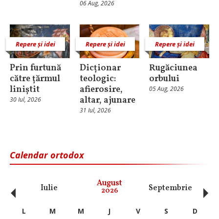
06 Aug, 2026
Repere și idei
Repere și idei
Repere și idei
Prin furtună
Dicționar
Rugăciunea
către țărmul
teologic:
orbului
liniștit
afierosire,
05 Aug, 2026
altar, ajunare
30 Iul, 2026
31 Iul, 2026
Calendar ortodox
‹
›
August
Iulie
Septembrie
O
2026
L
M
M
J
V
S
D