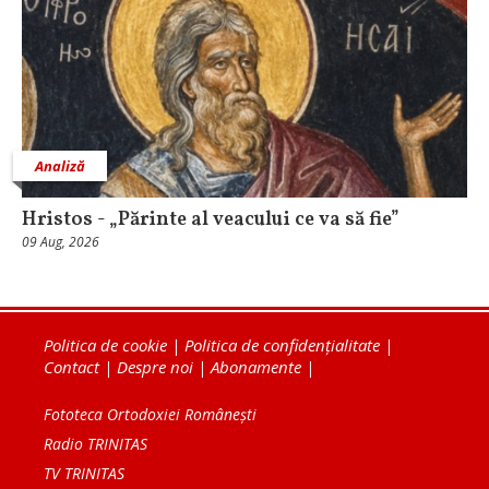
Analiză
Hristos - „Părinte al veacului ce va să fie”
09 Aug, 2026
Politica de cookie
|
Politica de confidențialitate
|
Contact
|
Despre noi
|
Abonamente
|
Fototeca Ortodoxiei Românești
Radio TRINITAS
TV TRINITAS