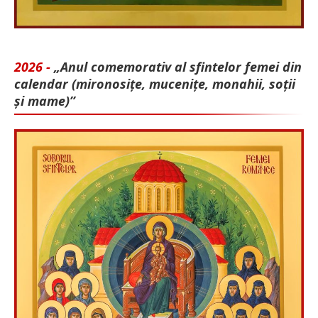
2026 -
„Anul comemorativ al sfintelor femei din
calendar (mironosițe, mu­cenițe, monahii, soții
și mame)”