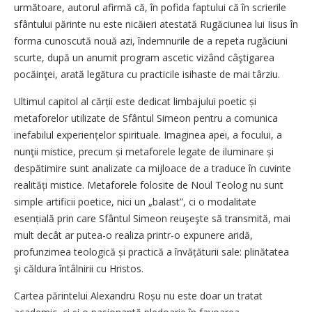
următoare, autorul afirmă că, în pofida faptului că în scrierile
sfântului părinte nu este nicăieri atestată Rugăciunea lui Iisus în
forma cunoscută nouă azi, îndemnurile de a repeta rugăciuni
scurte, după un anumit program ascetic vizând câştigarea
pocăinţei, arată legătura cu practicile isihaste de mai târziu.
Ultimul capitol al cărții este dedicat limbajului poetic și
metaforelor utilizate de Sfântul Simeon pentru a comunica
inefabilul experiențelor spirituale. Imaginea apei, a focului, a
nunţii mistice, precum și metaforele legate de iluminare și
despătimire sunt analizate ca mijloace de a traduce în cuvinte
realități mistice. Metaforele folosite de Noul Teolog nu sunt
simple artificii poetice, nici un „balast”, ci o modalitate
esențială prin care Sfântul Simeon reuşeşte să transmită, mai
mult decât ar putea-o realiza printr-o expunere aridă,
profunzimea teologică și practică a învățăturii sale: plinătatea
şi căldura întâlnirii cu Hristos.
Cartea părintelui Alexandru Roșu nu este doar un tratat