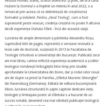
Vestitul monah, stareț, scriitor bisericesc și poet, de la a cărui
mutare la Domnul s-a împlinit un mileniu în anul 2022, s-a
remarcat prin aceea că se delimitează de crești­nismul
formalist şi indolent. Pentru „Noul Teolog”, cum a fost
supranumit peste veacuri, credința creștină nu poate fi altceva
decât experiența Duhului Sfânt - încă din această viaţă.
Lucrarea de ample dimensiuni a părintelui Alexandru Roșu,
cuprinzând 600 de pagini, reprezintă o versiune revizuită a
tezei sale de doctorat, susținută în 2013 la Facultatea de
Teologie Ortodoxă a Universității din București. Publicată zece
ani mai târziu, cartea reflectă experiența academică a școlilor
teologice româ­nești îmbogățită între timp prin studiile
aprofundate la Universitatea din Bonn, dar și rodul celor nouă
ani de slujire ca preot la Parohia „Sfântul Mucenic Gheorghe”
din Ravensburg (Germania). Editată de editura bucureşteană
Eikon, lucrarea structurată în șapte capitole dedicate vieții,
teologiei și limbajului poetic al sfântului s-a bucurat de un
succes notabil, devenind cea mai vândută publicație teologică