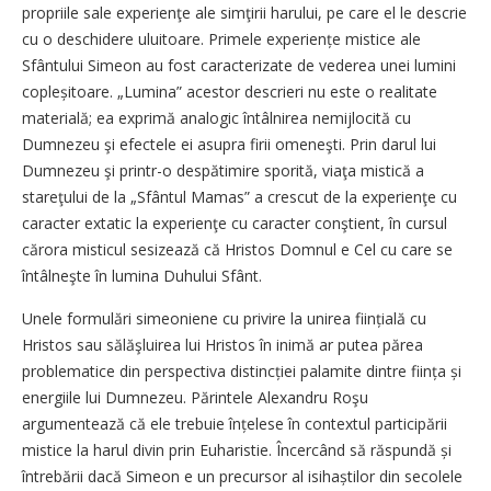
propriile sale experienţe ale simţirii harului, pe care el le descrie
cu o deschidere uluitoare. Primele experiențe mistice ale
Sfântului Simeon au fost caracterizate de vederea unei lumini
copleși­toare. „Lumina” acestor descrieri nu este o realitate
materială; ea exprimă analogic întâlnirea nemijlocită cu
Dumnezeu şi efectele ei asupra firii omeneşti. Prin darul lui
Dumnezeu şi printr-o despătimire sporită, viaţa mistică a
stareţului de la „Sfântul Mamas” a crescut de la experienţe cu
caracter extatic la experienţe cu caracter conştient, în cursul
cărora misticul sesizează că Hristos Domnul e Cel cu care se
întâlneşte în lumina Duhului Sfânt.
Unele formulări simeoniene cu privire la unirea ființială cu
Hristos sau sălăşluirea lui Hristos în inimă ar putea părea
problematice din perspectiva distincției palamite dintre ființa și
energiile lui Dumnezeu. Părintele Alexandru Roşu
argumentează că ele trebuie înțelese în contextul participării
mistice la harul divin prin Euharistie. Încercând să răspundă și
întrebării dacă Simeon e un precursor al isihaștilor din secolele