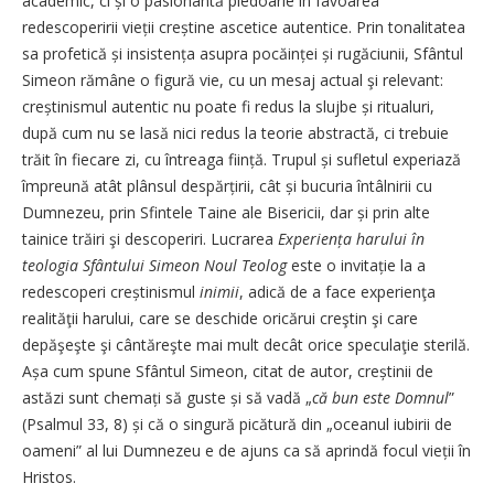
academic, ci și o pasionantă pledoarie în favoarea
redescoperirii vieții creș­tine ascetice autentice. Prin tonalitatea
sa profetică și insistența asupra pocăinței și rugăciunii, Sfântul
Simeon rămâne o figură vie, cu un mesaj actual şi relevant:
creștinis­mul autentic nu poate fi redus la sluj­be și ritualuri,
după cum nu se lasă nici redus la teorie abstractă, ci trebuie
trăit în fiecare zi, cu întrea­ga ființă. Trupul și sufletul experiază
împreună atât plânsul despăr­țirii, cât și bucuria întâlnirii cu
Dumnezeu, prin Sfintele Taine ale Bisericii, dar și prin alte
tainice trăiri şi descoperiri. Lucrarea
Experiența harului în
teologia Sfântului Simeon Noul Teolog
este o invitație la a
redescoperi crești­nis­mul
inimii
, adică de a face experienţa
realităţii harului, care se deschide oricărui creştin şi care
depăşeşte şi cântăreşte mai mult decât orice speculaţie sterilă.
Așa cum spune Sfântul Simeon, citat de autor, creștinii de
astăzi sunt chemați să guste și să vadă „
că bun este Domnul
”
(Psalmul 33, 8) și că o singură picătură din „oceanul iubirii de
oameni” al lui Dumnezeu e de ajuns ca să aprindă focul vieții în
Hristos.