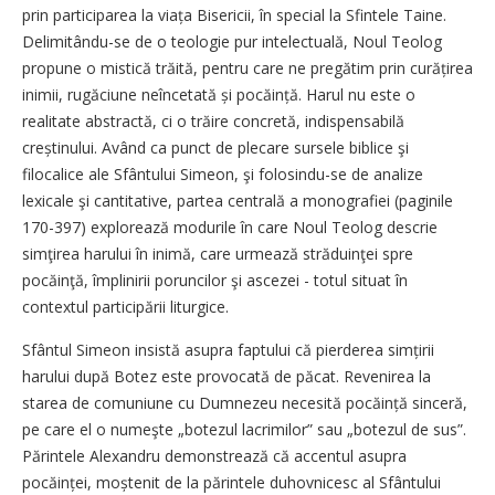
prin participarea la viața Bisericii, în special la Sfintele Taine.
Delimitându-se de o teologie pur intelectuală, Noul Teolog
propune o mistică trăită, pentru care ne pregătim prin curățirea
inimii, rugăciune neîncetată și pocăință. Harul nu este o
realitate abstractă, ci o trăire concretă, indispensabilă
creștinului. Având ca punct de plecare sursele biblice şi
filocalice ale Sfântului Simeon, şi folosindu-se de analize
lexicale şi cantitative, partea centrală a monografiei (paginile
170-397) explorează modurile în care Noul Teolog descrie
simţirea harului în inimă, care urmează străduinţei spre
pocăinţă, împlinirii poruncilor şi ascezei - totul situat în
contextul participării liturgice.
Sfântul Simeon insistă asupra faptului că pierderea simțirii
harului după Botez este provocată de păcat. Revenirea la
starea de comuniune cu Dumnezeu necesită pocăință sinceră,
pe care el o numeşte „botezul lacrimilor” sau „botezul de sus”.
Părintele Alexandru demonstrează că accentul asupra
pocăinței, moștenit de la părintele duhovnicesc al Sfântului