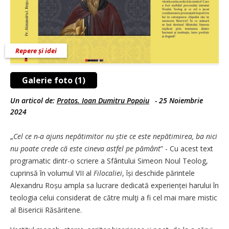
Repere și idei
Galerie foto (1)
Un articol de:
Protos. Ioan Dumitru Popoiu
-
25 Noiembrie
2024
„
Cel ce n-a ajuns nepăti­mi­tor nu știe ce este ne­pătimirea, ba nici
nu poate crede că este cineva astfel pe pământ
” - Cu acest text
progra­ma­tic dintr-o scriere a Sfântului Simeon Noul Teolog,
cuprinsă în volumul VII al
Filocaliei
, își deschide părintele
Alexandru Roșu ampla sa lucrare dedicată expe­ri­enței harului în
teologia celui considerat de către mulţi a fi cel mai mare mistic
al Bisericii Răsăritene.