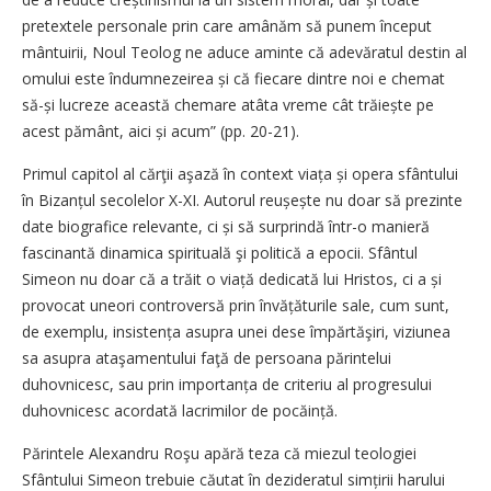
pretextele personale prin care amânăm să punem început
mântuirii, Noul Teolog ne aduce aminte că adevăratul destin al
omului este îndumnezeirea și că fiecare dintre noi e chemat
să-și lucreze această chemare atâta vreme cât trăiește pe
acest pământ, aici și acum” (pp. 20-21).
Primul capitol al cărţii aşază în context viața și opera sfântului
în Bizanțul secolelor X-XI. Autorul reușește nu doar să prezinte
date biografice relevante, ci și să surprindă într-o manieră
fascinantă dinamica spirituală şi politică a epocii. Sfântul
Simeon nu doar că a trăit o viață dedicată lui Hristos, ci a și
provocat uneori controversă prin învăță­turile sale, cum sunt,
de exemplu, insistența asupra unei dese împărtăşiri, viziunea
sa asupra ataşamentului faţă de persoana părintelui
duhovnicesc, sau prin importanța de criteriu al progresului
duhovnicesc acordată lacrimilor de pocăință.
Părintele Alexandru Roşu apără teza că miezul teologiei
Sfântului Simeon trebuie căutat în dezideratul simțirii harului