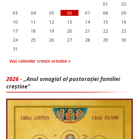
01
02
03
04
05
06
07
08
09
10
11
12
13
14
15
16
17
18
19
20
21
22
23
24
25
26
27
28
29
30
31
Vezi calendar crestin ortodox »
2026 -
„Anul omagial al pastorației familiei
creștine”