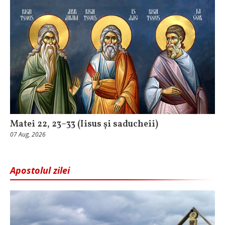
Matei 22, 23–33 (Iisus și saducheii)
07 Aug, 2026
Apostolul zilei