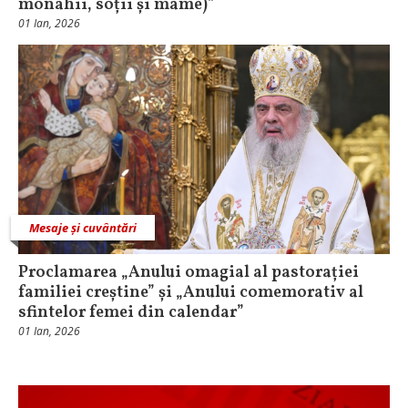
monahii, soții și mame)”
01 Ian, 2026
Mesaje și cuvântări
Proclamarea „Anului omagial al pastorației
familiei creștine” și „Anului comemorativ al
sfintelor femei din calendar”
01 Ian, 2026