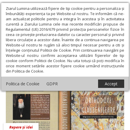
Ziarul Lumina utilizează fişiere de tip cookie pentru a personaliza și
îmbunătăți experiența ta pe Website-ul nostru. Te informăm că ne-
am actualizat politicile pentru a integra în acestea și în activitatea
curentă a Ziarului Lumina cele mai recente modificări propuse de
Regulamentul (UE) 2016/679 privind protecția persoanelor fizice în
ceea ce privește prelucrarea datelor cu caracter personal și privind
libera circulație a acestor date. Înainte de a continua navigarea pe
Website-ul nostru te rugăm să aloci timpul necesar pentru a citi și
Ziarul Lumina
›
Protos. Ioan Dumitru Popoiu
înțelege conținutul Politicii de Cookie. Prin continuarea navigării pe
Protos. Ioan Dumitru Popoiu
Website-ul nostru confirmi acceptarea utilizării fişierelor de tip
cookie conform Politicii de Cookie. Nu uita totuși că poți modifica în
orice moment setările acestor fişiere cookie urmând instrucțiunile
din Politica de Cookie.
Politica de Cookie
GDPR
Accept
Repere și idei