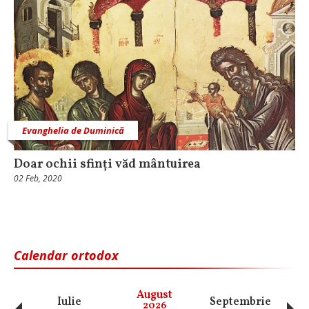
Evanghelia de Duminică
Doar ochii sfinți văd mântuirea
02 Feb, 2020
Calendar ortodox
August
Iulie
Septembrie
O
2026