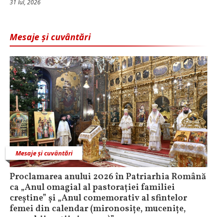
31 Iul, 2026
Mesaje și cuvântări
Mesaje și cuvântări
Proclamarea anului 2026 în Patriarhia Română
ca „Anul omagial al pastorației familiei
creștine” și „Anul comemorativ al sfintelor
femei din calendar (mironosițe, mucenițe,