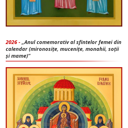
2026 -
„Anul comemorativ al sfintelor femei din
calendar (mironosițe, mu­cenițe, monahii, soții
și mame)”