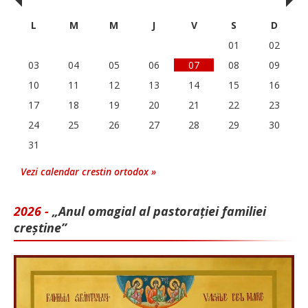
‹
›
L
M
M
J
V
S
D
01
02
03
04
05
06
07
08
09
10
11
12
13
14
15
16
17
18
19
20
21
22
23
24
25
26
27
28
29
30
31
Vezi calendar crestin ortodox »
2026 -
„Anul omagial al pastorației familiei
creștine”