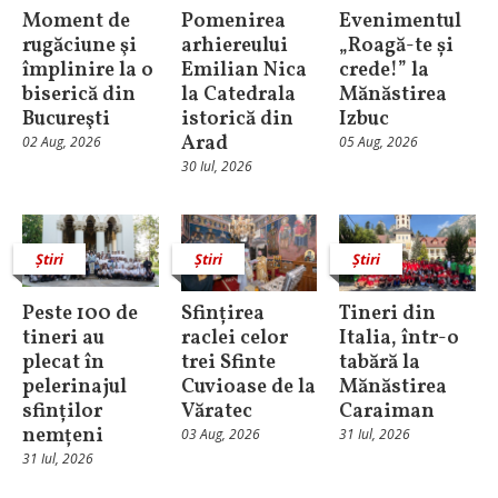
Moment de
Pomenirea
Evenimentul
rugăciune şi
arhiereului
„Roagă-te și
împlinire la o
Emilian Nica
crede!” la
biserică din
la Catedrala
Mănăstirea
Bucureşti
istorică din
Izbuc
Arad
02 Aug, 2026
05 Aug, 2026
30 Iul, 2026
Știri
Știri
Știri
Peste 100 de
Sfințirea
Tineri din
tineri au
raclei celor
Italia, într-o
plecat în
trei Sfinte
tabără la
pelerinajul
Cuvioase de la
Mănăstirea
sfinților
Văratec
Caraiman
nemțeni
03 Aug, 2026
31 Iul, 2026
31 Iul, 2026