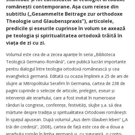
românești contemporane. Așa cum reiese din
subtitlu („Gesammelte Beitrage zur orthodoxe
Theologie und Glaubenspraxis”), articolele,
predicile și eseurile cuprinse în volum se axează
pe teologia și spiritualitatea ortodoxă trăită în
viața de zi cu zi.
Volumul este cea de-a zecea apariție în seria „Biblioteca
Teologică Germano-Română”, care publică lucrări importante
pentru dialogul între teologia ortodoxă românească și cea
evanghelică germană. Editată cu ocazia împlinirii a 25 de ani de
slujire ai Mitropolitului Serafim în Germania, cartea de 238 de
pagini cuprinde o selecție de articole, prelegeri, eseuri și
intervenții ale ierarhului, care a fost invitat în numeroase
rânduri la congrese, conferințe, festivități, slujbe ș.a. să dea
mărturie despre tradiția și spiritualitatea Ortodoxiei românești
în spațiul apusean. După volumul „Aus dem Glauben leben” („A
trăi din credință”, 2008), cartea de față este cea de-a doua a
ierarhului român în limba germană și, cu siguranță, o con­tri­