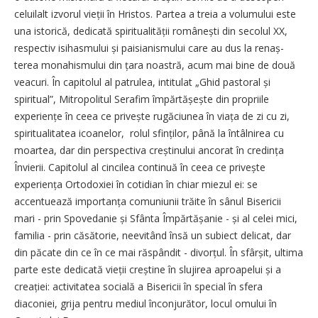
celuilalt izvorul vieții în Hristos. Partea a treia a volumului este
una istorică, dedicată spiri­tualității românești din secolul XX,
respectiv isihasmului și paisianismului care au dus la renaș­
terea monahismului din țara noastră, acum mai bine de două
veacuri. În capitolul al patrulea, intitulat „Ghid pastoral și
spiritual”, Mitropolitul Serafim împărtășește din propriile
experiențe în ceea ce privește rugăciunea în viața de zi cu zi,
spiritualitatea icoanelor, rolul sfinților, până la întâlnirea cu
moartea, dar din perspectiva creș­tinului ancorat în credința
Învierii. Capitolul al cincilea continuă în ceea ce privește
experiența Ortodoxiei în cotidian în chiar miezul ei: se
accentuează importanța comuniunii trăite în sânul Bisericii
mari - prin Spovedanie și Sfânta Împărtășanie - și al celei mici,
familia - prin căsătorie, neevitând însă un subiect delicat, dar
din păcate din ce în ce mai răspândit - divor­țul. În sfârșit, ultima
parte este dedicată vieții creștine în slujirea aproapelui și a
creației: activitatea socială a Bisericii în special în sfera
diaconiei, grija pentru mediul înconjurător, locul omului în