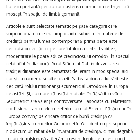
buție importantă pentru cu­noaș­terea comorilor credinței stră­
mo­șești în spațiul de limbă germană.
Articolele sunt selectate tematic pe șase categorii care
surprind poate cele mai importante subiecte în materie de
credință pentru lumea contemporană: prima parte este
dedicată provocărilor pe care întâlnirea dintre tradiție și
modernitate le poate aduce credinciosului ortodox, în special
celui aflat în diasporă. Rolul Sfântului Duh în dezvoltarea
tradiției dinamice este tematizat de ierarh în mod special aici,
dar și cu numeroase alte ocazii. Partea a doua a lucrării este
dedicată rolului misionar și ecumenic al Ortodoxiei în Europa
de astăzi. Și, cu toate că astăzi mai ales în Răsărit cuvântul
„ecumenic” are valențe controversate - asociate cu relativismul
confesional, articolele cu referire la rolul Bisericii Răsăritene în
Europa conving pe oricare cititor de bună credință că
împărtășirea comorilor Ortodoxiei în Occident nu presupune
nicidecum un rabat de la învățătura de credință, ci mai degrabă
o datorie misionară a fiecărui creștin dornic de a descoperi