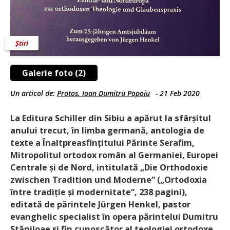
Știri
Galerie foto (2)
Un articol de:
Protos. Ioan Dumitru Popoiu
-
21 Feb 2020
La Editura Schiller din Sibiu a apărut la sfârșitul
anului trecut, în limba germană, antologia de
texte a Înaltpreasfințitului Părinte Serafim,
Mitropolitul ortodox român al Germaniei, Europei
Centrale și de Nord, intitulată „Die Orthodoxie
zwischen Tradition und Mo­derne” („Ortodoxia
între tradiție și modernitate”, 238 pagini),
editată de părintele Jürgen Henkel, pastor
evanghelic specialist în opera părintelui Dumitru
Stăniloae și fin cunoscător al teologiei ortodoxe