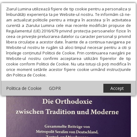
Ziarul Lumina utilizează fişiere de tip cookie pentru a personaliza și
îmbunătăți experiența ta pe Website-ul nostru. Te informăm că ne-
am actualizat politicile pentru a integra în acestea și în activitatea
curentă a Ziarului Lumina cele mai recente modificări propuse de
Regulamentul (UE) 2016/679 privind protecția persoanelor fizice în
ceea ce privește prelucrarea datelor cu caracter personal și privind
libera circulație a acestor date. Înainte de a continua navigarea pe
Website-ul nostru te rugăm să aloci timpul necesar pentru a citi și
Ziarul Lumina
›
Actualitate religioasă
›
Știri
›
Mărturie în limba
înțelege conținutul Politicii de Cookie. Prin continuarea navigării pe
germană despre teologia și spiritualitatea ortodoxă
Website-ul nostru confirmi acceptarea utilizării fişierelor de tip
cookie conform Politicii de Cookie. Nu uita totuși că poți modifica în
Mărturie în limba germană despre teologia
orice moment setările acestor fişiere cookie urmând instrucțiunile
din Politica de Cookie.
și spiritualitatea ortodoxă
Politica de Cookie
GDPR
Accept