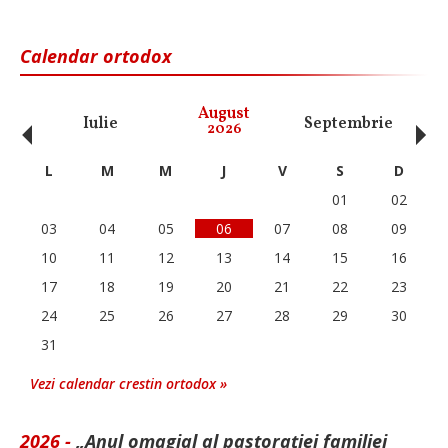
Calendar ortodox
‹
›
August
Iulie
Septembrie
O
2026
L
M
M
J
V
S
D
01
02
03
04
05
06
07
08
09
10
11
12
13
14
15
16
17
18
19
20
21
22
23
24
25
26
27
28
29
30
31
Vezi calendar crestin ortodox »
2026 -
„Anul omagial al pastorației familiei