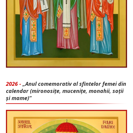
2026 -
„Anul comemorativ al sfintelor femei din
calendar (mironosițe, mu­cenițe, monahii, soții
și mame)”