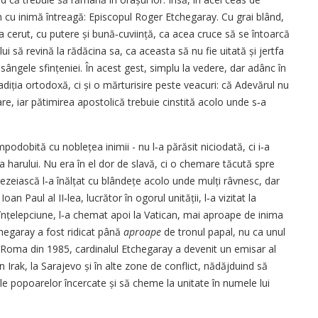
 cu inimă întreagă: Episcopul Roger Etchegaray. Cu grai blând,
a cerut, cu putere și bună‑cuviință, ca acea cruce să se întoarcă
lui să revină la rădăcina sa, ca aceasta să nu fie uitată și jertfa
ângele sfințeniei. În acest gest, simplu la vedere, dar adânc în
diția ortodoxă, ci și o mărturisire peste veacuri: că Adevărul nu
oare, iar pătimirea apostolică trebuie cinstită acolo unde s‑a
odobită cu noblețea inimii - nu l‑a părăsit niciodată, ci i‑a
 harului. Nu era în el dor de slavă, ci o chemare tăcută spre
ezeiască l‑a înălțat cu blândețe acolo unde mulți râvnesc, dar
n Paul al II‑lea, lucrător în ogorul unității, l‑a vizitat la
e înțelepciune, l‑a chemat apoi la Vatican, mai aproape de inima
chegaray a fost ridicat până
aproape
de tronul papal, nu ca unul
 la Roma din 1985, cardinalul Etchegaray a devenit un emisar al
 în Irak, la Sarajevo și în alte zone de conflict, nădăjduind să
le popoarelor încercate și să cheme la unitate în numele lui