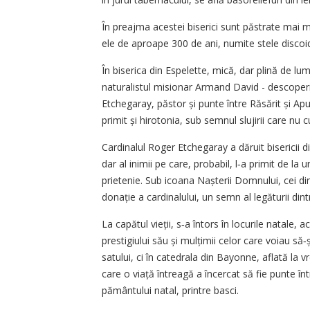
În preajma acestei biserici sunt păstrate mai m
ele de aproape 300 de ani, numite stele discoi
În biserica din Espelette, mică, dar plină de lu
naturalistul misionar Armand David - descoperito
Etchegaray, păstor și punte între Răsărit și Apu
primit și hirotonia, sub semnul slujirii care nu
Cardinalul Roger Etchegaray a dăruit bisericii d
dar al inimii pe care, probabil, l‑a primit de la u
prietenie. Sub icoana Nașterii Domnului, cei d
donație a cardinalului, un semn al legăturii dint
La capătul vieții, s‑a întors în locurile natale, ac
prestigiului său și mulțimii celor care voiau să‑ș
satului, ci în catedrala din Bayonne, aflată la 
care o viață întreagă a încercat să fie punte înt
pământului natal, printre basci.