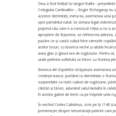
Deși a fost înălțat la ranguri înalte - președint
Colegiului Cardinalilor -, Roger Etchegaray nu și
acestor demnități, inima lui, asemenea unui po
spre pământul natal. Se simțea legat indestructib
poporul său care n‑a cunoscut robia și nu a acce
apropiere de Bayonne, se reîntorcea adesea, at
pasăre ce‑și caută cuibul între ramurile copilări
acelor locuri, cu biserica veche și ulițele încăr
avea glas și glasul era de rugăciune. Pentru el,
unde pelerinii sufletului se întorc cu fruntea ple
Biserica din Espelette străjuiește asemenea une
credinței basce, purtând cu demnitate o frumus
suspendate ca niște cuiburi de rugăciune, păstre
cântări și tăceri, adunând satul laolaltă în cele
în aceste galerii de lemn ca pe treptele unei rug
În vechiul Codex Calixtinus, scris pe la 1140 
pomenește despre nenumărații pelerini care po