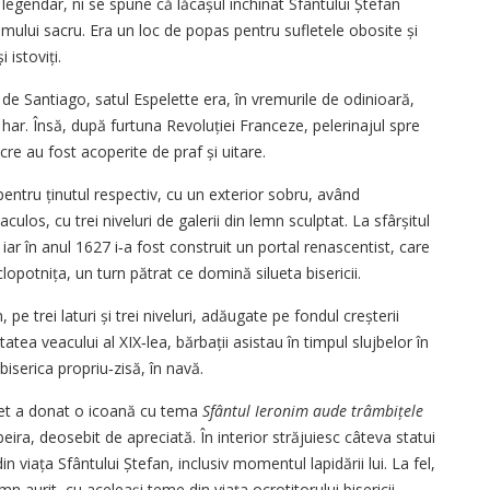
j legendar, ni se spune că lăcașul închinat Sfântului Ștefan
umului sacru. Era un loc de popas pentru sufletele obosite și
 istoviți.
de Santiago, satul Espelette era, în vremurile de odinioară,
 har. Însă, după furtuna Revoluției Franceze, pelerinajul spre
cre au fost acoperite de praf și uitare.
entru ținutul respectiv, cu un exterior sobru, având
culos, cu trei niveluri de galerii din lemn sculptat. La sfârșitul
 iar în anul 1627 i‑a fost construit un portal renascentist, care
clopotnița, un turn pătrat ce domină silueta bisericii.
 pe trei laturi și trei niveluri, adăugate pe fondul creșterii
tatea veacului al XIX‑lea, bărbații asistau în timpul slujbelor în
biserica propriu‑zisă, în navă.
elet a donat o icoană cu tema
Sfântul Ieronim aude trâmbițele
ibeira, deosebit de apreciată. În interior străjuiesc câteva statui
 viața Sfântului Ștefan, inclusiv momentul lapidării lui. La fel,
emn aurit, cu aceleași teme din viața ocrotitorului bisericii.