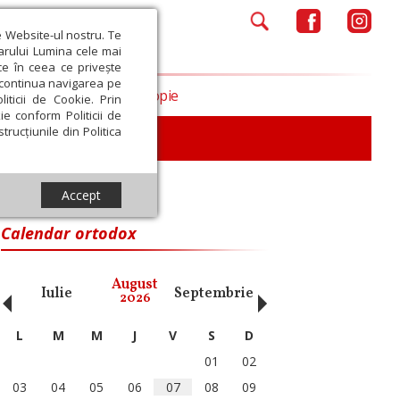
e Website-ul nostru. Te
iarului Lumina cele mai
ce în ceea ce privește
a continua navigarea pe
Opinii
Filantropie
iticii de Cookie. Prin
ie conform Politicii de
trucțiunile din Politica
Accept
Calendar ortodox
‹
›
August
Iulie
Septembrie
Octombrie
Noiembri
2026
L
M
M
J
V
S
D
01
02
03
04
05
06
07
08
09