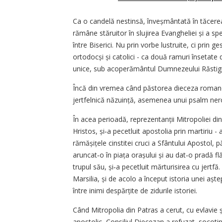
Ca o candelă nestinsă, înveșmântată în tăcerea
rămâne stăruitor în slujirea Evangheliei și a s
între Biserici. Nu prin vorbe lustruite, ci prin ge
ortodocși și catolici - ca două ramuri însetate
unice, sub acoperământul Dumnezeului Răstignit
Încă din vremea când păstorea dieceza romano‑
jertfelnică năzuință, asemenea unui psalm neros
În acea perioadă, reprezentanții Mitropoliei di
Hristos, și‑a pecetluit apostolia prin martiriu - 
rămășițele cinstitei cruci a Sfântului Apostol, 
aruncat‑o în piața orașului și au dat‑o pradă fl
trupul său, și‑a pecetluit mărturisirea cu jert
Marsilia, și de acolo a început istoria unei așt
între inimi despărțite de zidurile istoriei.
Când Mitropolia din Patras a cerut, cu evlavie și
apostolic, Consiliul Diecezan a refuzat, socotin