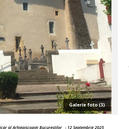
Galerie foto (3)
car al Arhiepiscopiei Bucureştilor
-
12 Septembrie 2025