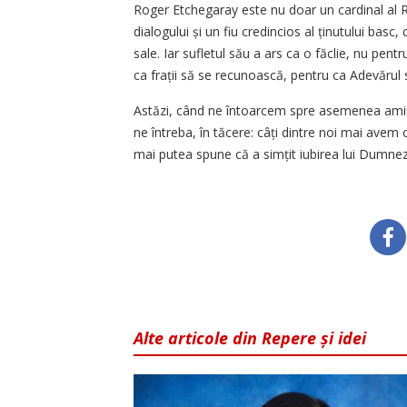
Roger Etchegaray este nu doar un cardinal al Rom
dialogului și un fiu credincios al ținutului basc,
sale. Iar sufletul său a ars ca o făclie, nu pent
ca frații să se recunoască, pentru ca Adevărul s
Astăzi, când ne întoarcem spre asemenea amin
ne întreba, în tăcere: câți dintre noi mai avem cu
mai putea spune că a simțit iubirea lui Dumneze
Alte articole din Repere și idei