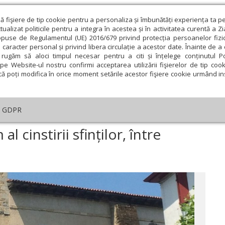
ză fişiere de tip cookie pentru a personaliza și îmbunătăți experiența ta p
alizat politicile pentru a integra în acestea și în activitatea curentă a Z
opuse de Regulamentul (UE) 2016/679 privind protecția persoanelor fizi
 caracter personal și privind libera circulație a acestor date. Înainte de 
eologie și spiritualitate
Educaţie și Cultură
Societate
rugăm să aloci timpul necesar pentru a citi și înțelege conținutul Pol
pe Website-ul nostru confirmi acceptarea utilizării fişierelor de tip cook
că poți modifica în orice moment setările acestor fişiere cookie urmând ins
Editorial
Repere și idei
Pilda zilei
GDPR
pe vechiul drum al cinstirii sfinților, între lumină și mărturisire
l cinstirii sfinților, între
ie
Februarie
Martie
Aprilie
Mai
Iunie