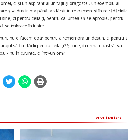
ei, ci și un aspirant al unității și dragostei, un exemplu al
 care și‑a dus inima până la sfârșit între oameni și între rădăcinile
ru sine, ci pentru ceilalți, pentru ca lumea să se apropie, pentru
ă se îmbrace în iubire.
tiri, nu o facem doar pentru a rememora un destin, ci pentru a
rajul să fim făclii pentru ceilalți? Și cine, în urma noastră, va
u - nu în cuvinte, ci într‑un om?
vezi toate ›