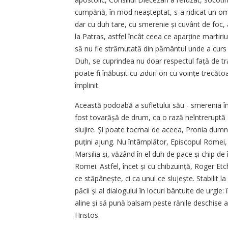
cumpănă, în mod neașteptat, s‑a ridicat un om
dar cu duh tare, cu smerenie și cuvânt de foc, 
la Patras, astfel încât ceea ce aparține martiriu
să nu fie strămutată din pământul unde a curs s
Duh, se cuprindea nu doar respectul față de tra
poate fi înăbușit cu ziduri ori cu voințe trecăt
împlinit.
Această podoabă a sufletului său - smerenia împ
fost tovarășă de drum, ca o rază neîntreruptă a
slujire. Și poate tocmai de aceea, Pronia dumn
puțini ajung. Nu întâmplător, Episcopul Romei, Ioa
Marsilia și, văzând în el duh de pace și chip d
Romei. Astfel, încet și cu chibzuință, Roger Et
ce stăpânește, ci ca unul ce slujește. Stabilit
păcii și al dialogului în locuri bântuite de urgie:
aline și să pună balsam peste rănile deschise a
Hristos.