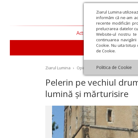
Ziarul Lumina utilizea
informăm că ne-am actu
recente modificări pr
prelucrarea datelor cu
Actualitate religioasă
T
Website-ul nostru te 
continuarea navigării 
Cookie. Nu uita totuși 
de Cookie.
Politica de Cookie
Ziarul Lumina
›
Opinii
›
Repere și idei
›
Pelerin 
Pelerin pe vechiul drum a
lumină și mărturisire
st
Septembrie
Octombrie
Noiembrie
Decembrie
Ianuar