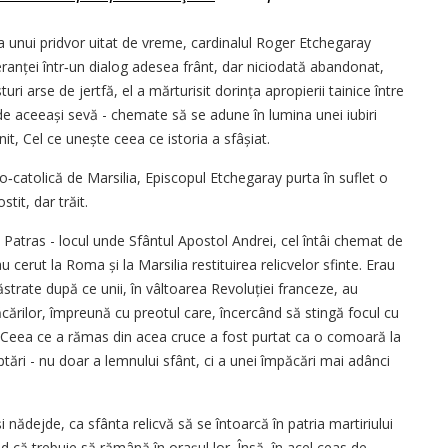
 unui pridvor uitat de vreme, cardinalul Roger Etchegaray
peranței într‑un dialog adesea frânt, dar niciodată abandonat,
sturi arse de jertfă, el a mărturisit dorința apropierii tainice între
 de aceeași sevă - chemate să se adune în lumina unei iubiri
, Cel ce unește ceea ce istoria a sfâșiat.
catolică de Marsilia, Episcopul Etchegaray purta în suflet o
tit, dar trăit.
n Patras - locul unde Sfântul Apostol Andrei, cel întâi chemat de
au cerut la Roma și la Marsilia restituirea relicvelor sfinte. Erau
păstrate după ce unii, în vâltoarea Revoluției franceze, au
ăcărilor, împreună cu preotul care, încercând să stingă focul cu
fă. Ceea ce a rămas din acea cruce a fost purtat ca o comoară la
eptări - nu doar a lemnului sfânt, ci a unei împăcări mai adânci
 nădejde, ca sfânta relicvă să se întoarcă în patria martiriului
d că trebuie să rămână în orașul lor. Însă, în acel ceas de