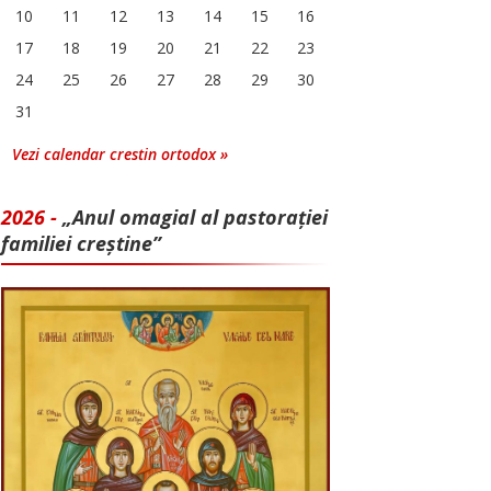
10
11
12
13
14
15
16
17
18
19
20
21
22
23
24
25
26
27
28
29
30
31
Vezi calendar crestin ortodox »
2026 -
„Anul omagial al pastorației
familiei creștine”