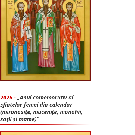
2026 -
„Anul comemorativ al
sfintelor femei din calendar
(mironosițe, mu­cenițe, monahii,
soții și mame)”