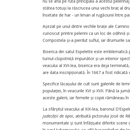
nu se afla pe ruta principală a acestui pelerina
stătea totuși la răscrucea unui vechi braț al dr
însetate de har - un liman al rugăciunii între pași
Așezat pe unul dintre vechile brațe ale Camino 
cunoscut printre pelerini ca un loc de odihnă și
Compostela și‑a pierdut suflul, iar drumurile sa
Biserica din satul Espelette este emblematică p
turnul‑clopotniță impunător și un interior specta
veacului al XVI‑lea, biserica era deja terminată,
are data inscripționată. În 1667 a fost ridicată 
Specifice lăcașului de cult sunt galeriile de lemn,
populației, în veacurile XVI și XVII. Până la jumă
aceste galerii, iar femeile și copiii rămâneau în 
La sfârșitul veacului al XIX‑lea, baronul D’Esp
judecății de apoi
, atribuită pictorului José de R
monumentale și sunt înfățișate diferite scene din
în jurul tabernacului, se află basoreliefuri din l