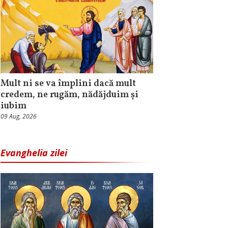
Mult ni se va împlini dacă mult
credem, ne rugăm, nădăjduim și
iubim
09 Aug, 2026
Evanghelia zilei