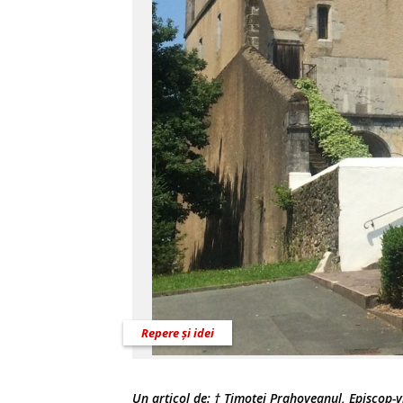
Repere și idei
Un articol de:
† Timotei Prahoveanul, Episcop-vi