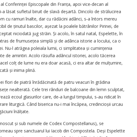
e al Conferinței Episcopale din Franța, apoi vice‑decan al
‑a lăsat sufletul biruit de slavă deșartă. Dincolo de strălucirea
m cu ramuri înalte, dar cu rădăcini adânci, s‑a întors mereu
il de ținutul bascilor, așezat la poalele bătrânilor Pirinei, de
ptat niciodată jug străin. Și acolo, în satul natal, Espelette, în
ras de frumusețea simplă și de adânca istorie a locului, ca o
ei. Nu‑l atrăgea poleiala lumii, ci simplitatea și cumințenia
cate de amintiri. Acolo răsufla adâncul istoriei, acolo tăcerea
 acel colț de lume nu era doar acasă, ci era altar de mulțumire,
cată și inima plină.
i flori de piatră înrădăcinată de patru veacuri în grădina
ețe nealterată. Cele trei rânduri de balcoane din lemn sculptat,
ază ecoul glasurilor care, de‑a lungul timpului, s‑au ridicat în
brare liturgică. Când biserica nu‑i mai încăpea, credincioșii urcau
ăciuni înălțate.
(cunoscut și sub numele de Codex Compostellanus), se
rneau spre sanctuarul lui Iacob din Compostela. Deși Espelette