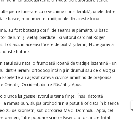
ulte pietre funerare cu o vechime considerabilă, unele dintre
dale basce, monumente tradiționale din aceste locuri.
mină, au fost botezați doi fii de seamă ai pământului basc:
r de lumi și vietăți pierdute - și viitorul cardinal Roger
s. Tot aici, în aceeași tăcere de piatră și lemn, Etchegaray a
 cunoaște hotare.
in satul său natal o frumoasă icoană de tradiție bizantină - un
nul dintre ierarhii ortodocși întâlniți în drumul său de dialog și
in Espelette au așezat câteva cuvinte amintind de prețioasa
re Orient și Occident, dintre Răsărit și Apus.
olo unde își găsise izvorul și taina ființei. Însă, datorită
i ia rămas‑bun, slujba prohodirii n‑a putut fi oficiată în biserica
vreo 25 de kilometri, sub ocrotirea Maicii Domnului. Apoi, cel
re oameni, între popoare și între Biserici a fost încredințat